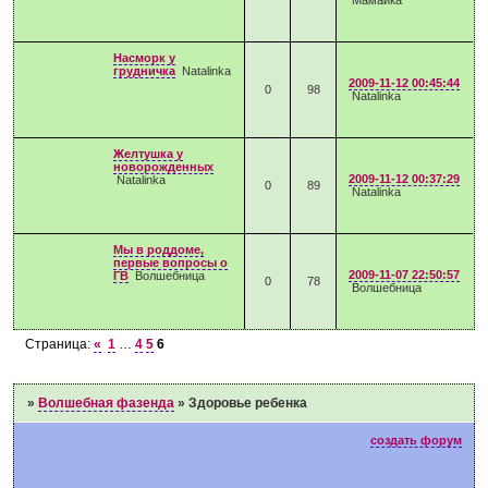
Мамайка
Насморк у
грудничка
Natalinka
2009-11-12 00:45:44
0
98
Natalinka
Желтушка у
новорожденных
2009-11-12 00:37:29
Natalinka
0
89
Natalinka
Мы в роддоме,
первые вопросы о
2009-11-07 22:50:57
ГВ
Волшебница
0
78
Волшебница
Страница:
«
1
…
4
5
6
»
Волшебная фазенда
»
Здоровье ребенка
создать форум