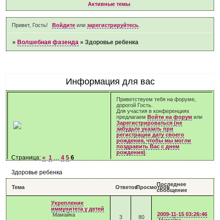
Активные темы
Привет, Гость!
Войдите
или
зарегистрируйтесь
.
»
Волшебная фазенда
»
Здоровье ребенка
Информация для вас
Приветствуем тебя на форуме,
дорогой Гость.
Для участия в конференциях
предлагаем
Войти на форум
или
Зарегистрироваться (не
забудьте указать при
регистрации дату своего
рождения, чтобы мы могли
поздравить Вас с днем
рождения)
.
Страница:
«
1
…
4
5
6
Здоровье ребенка
Последнее
Тема
Ответов
Просмотров
сообщение
Укрепление
иммунитета у детей
2009-11-15 03:26:46
Мамайка
3
80