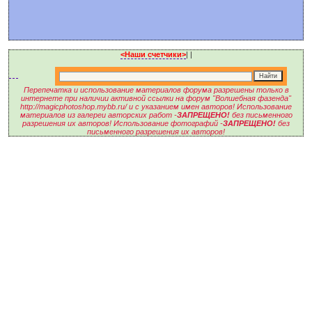
<Наши счетчики>
|
|
Перепечатка и использование материалов форума разрешены только в
интернете при наличии активной ссылки на форум "Волшебная фазенда"
http://magicphotoshop.mybb.ru/ и с указанием имен авторов! Использование
материалов из галереи авторских работ -
ЗАПРЕЩЕНО!
без письменного
разрешения их авторов! Использование фотографий -
ЗАПРЕЩЕНО!
без
письменного разрешения их авторов!