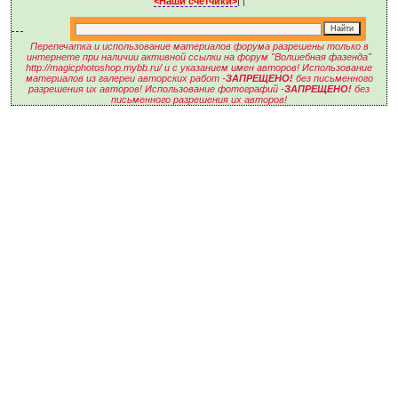
<Наши счетчики>
|
|
Перепечатка и использование материалов форума разрешены только в
интернете при наличии активной ссылки на форум "Волшебная фазенда"
http://magicphotoshop.mybb.ru/ и с указанием имен авторов! Использование
материалов из галереи авторских работ -
ЗАПРЕЩЕНО!
без письменного
разрешения их авторов! Использование фотографий -
ЗАПРЕЩЕНО!
без
письменного разрешения их авторов!