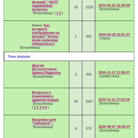
форуму - часто
2011-02-22 15:30:00
задаваемые
18
2529
Волшебница
вопросы
Волшебница
[
1
2
]
Важно:
Как
вставить
изображение на
2010-04-20 11:01:37
форум? Читать
2
492
shatsik
всем новичкам
обязательно!
Волшебница
Темы форума
Другие
фотохостинги-
2010-11-27 11:39:37
замена Радикалу
3
456
mediterranka
Волшебница
Вопросы и
пожелания к
2010-11-11 17:53:10
администрации
46
2087
Волшебница
Волшебница
[
1
2
3
4
5
]
Браузеры для
"чайников"..
2010-08-07 18:50:37
Волшебница
8
978
Волшебница