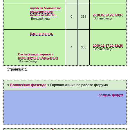
mybb.ru больше не
поддерживает
2010-02-23 20:43:07
почты от Mail.Ru
0
338
Волшебница
Волшебница
Как почистить
2009-12-17 10:51:26
4
385
Волшебница
Cache(кеш,историю) и
cookie(куки) в Браузерах
Волшебница
Страница:
1
»
Волшебная фазенда
»
Горячая линия по работе форума
создать форум