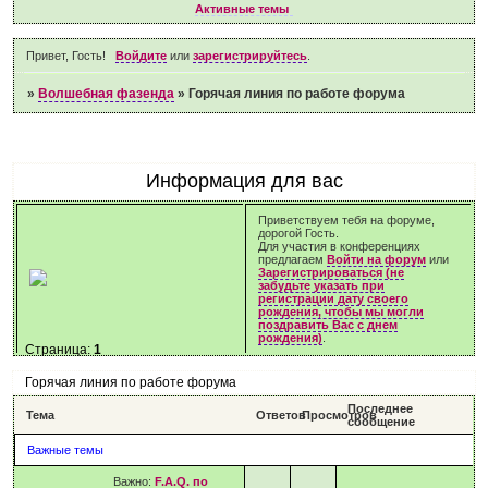
Активные темы
Привет, Гость!
Войдите
или
зарегистрируйтесь
.
»
Волшебная фазенда
»
Горячая линия по работе форума
Информация для вас
Приветствуем тебя на форуме,
дорогой Гость.
Для участия в конференциях
предлагаем
Войти на форум
или
Зарегистрироваться (не
забудьте указать при
регистрации дату своего
рождения, чтобы мы могли
поздравить Вас с днем
рождения)
.
Страница:
1
Горячая линия по работе форума
Последнее
Тема
Ответов
Просмотров
сообщение
Важные темы
Важно:
F.A.Q. по