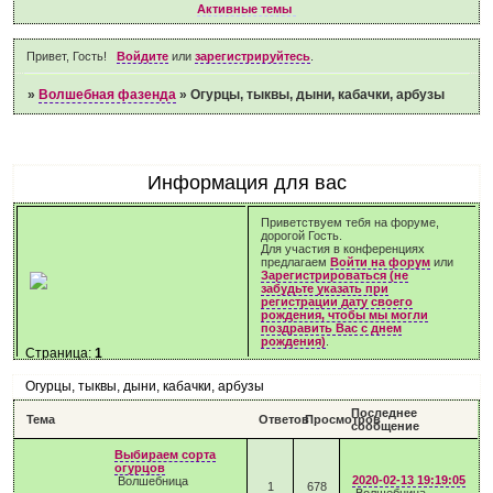
Активные темы
Привет, Гость!
Войдите
или
зарегистрируйтесь
.
»
Волшебная фазенда
»
Огурцы, тыквы, дыни, кабачки, арбузы
Информация для вас
Приветствуем тебя на форуме,
дорогой Гость.
Для участия в конференциях
предлагаем
Войти на форум
или
Зарегистрироваться (не
забудьте указать при
регистрации дату своего
рождения, чтобы мы могли
поздравить Вас с днем
рождения)
.
Страница:
1
Огурцы, тыквы, дыни, кабачки, арбузы
Последнее
Тема
Ответов
Просмотров
сообщение
Выбираем сорта
огурцов
2020-02-13 19:19:05
Волшебница
1
678