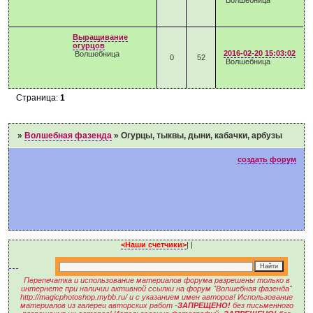
Волшебница
Выращивание
огурцов
2016-02-20 15:03:02
Волшебница
0
52
Волшебница
Страница:
1
»
Волшебная фазенда
»
Огурцы, тыквы, дыни, кабачки, арбузы
создать форум
<Наши счетчики>
|
|
Перепечатка и использование материалов форума разрешены только в
интернете при наличии активной ссылки на форум "Волшебная фазенда"
http://magicphotoshop.mybb.ru/ и с указанием имен авторов! Использование
материалов из галереи авторских работ -
ЗАПРЕЩЕНО!
без письменного