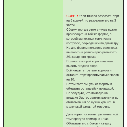
СОВЕТ!
Если тяжело разрезать торт
на 5 коржей, то разрежьте его на 3
части.
Сборку торта в этом случае нужно
производить в той же форме, в
которой выпекался корж, или в
кастрюле, подходящей по диаметру.
На дно формы положить один корж,
выложить и равномерно размазать
2/3 заварного крема.
Положить второй корж и на него
вылить ягодное пюре.
Всё накрыть третьим коржом и
оставить торт пропитываться часов
на 10.
Потом торт вынуть из формы и
обмазать оставшейся помадкой.
Не забудьте, что помадка на
воздухе быстро заветривается и до
обмазывания её нужно хранить в
маленькой закрытой мисочке.
Дать торту постоять при комнатной
температуре примерно 1 час.
Обмазать его с боков и сверху