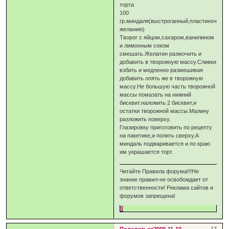
торта
100
гр.миндаля(выстроганный,пластиночки,п
желанию)
Творог с яйцом,сахаром,ванилином
и лимонным соком
смешать.Желатин размочить и
добавить в творожную массу.Сливки
взбить и медленно размешивая
добавить опять же в творожную
массу.Не большую часть творожной
массы помазать на нижний
бисквит.наложить 2 бисквит,и
остатки творожной массы.Малину
разложить поверху.
Глазировку приготовить по рецепту
на пакетике,и полить сверху.А
миндаль поджаривается и по краю
им украшается торт.
Читайте Правила форума!!!Не
знание правил-не освобождает от
ответственности! Реклама сайтов и
форумов запрещена!
0