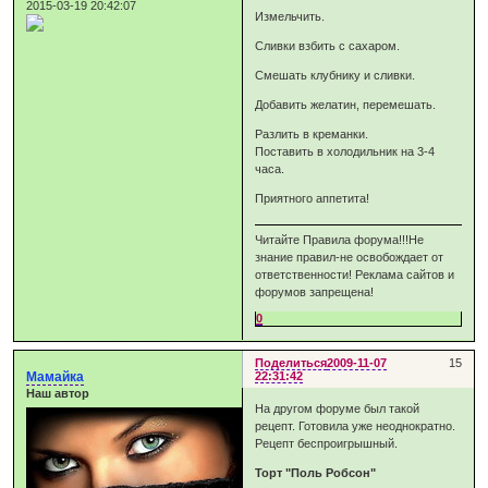
2015-03-19 20:42:07
Измельчить.
Сливки взбить с сахаром.
Смешать клубнику и сливки.
Добавить желатин, перемешать.
Разлить в креманки.
Поставить в холодильник на 3-4
часа.
Приятного аппетита!
Читайте Правила форума!!!Не
знание правил-не освобождает от
ответственности! Реклама сайтов и
форумов запрещена!
0
Поделиться
2009-11-07
15
Мамайка
22:31:42
Наш автор
На другом форуме был такой
рецепт. Готовила уже неоднократно.
Рецепт беспроигрышный.
Торт "Поль Робсон"