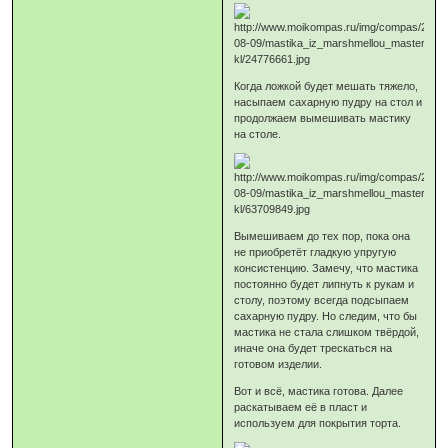
Когда ложкой будет мешать тяжело,
насыпаем сахарную пудру на стол и
продолжаем вымешивать мастику
на столе.
Вымешиваем до тех пор, пока она
не приобретёт гладкую упругую
консистенцию. Замечу, что мастика
постоянно будет липнуть к рукам и
столу, поэтому всегда подсыпаем
сахарную пудру. Но следим, что бы
мастика не стала слишком твёрдой,
иначе она будет трескаться на
готовом изделии.
Вот и всё, мастика готова. Далее
раскатываем её в пласт и
используем для покрытия торта.