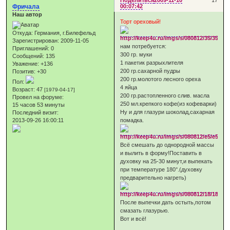
Поделиться
2009-11-10
17
Фричала
00:07:42
Наш автор
Торт ореховый!
Откуда:
Германия, г.Билефельд
Зарегистрирован
: 2009-11-05
нам потребуется:
Приглашений:
0
300 гр. муки
Сообщений:
135
1 пакетик разрыхлителя
Уважение:
+136
200 гр.сахарной пудры
Позитив:
+30
200 гр.молотого лесного ореха
Пол:
4 яйца
Возраст:
47
[1979-04-17]
200 гр.растопленного слив. масла
Провел на форуме:
250 мл.крепкого кофе(из кофеварки)
15 часов 53 минуты
Ну и для глазури шоколад,сахарная
Последний визит:
2013-09-26 16:00:11
помадка.
Всё смешать до однородной массы
и вылить в форму!Поставить в
духовку на 25-30 минут,и выпекать
при температуре 180°.(духовку
предварительно нагреть)
После выпечки дать остыть,потом
смазать глазурью.
Вот и всё!