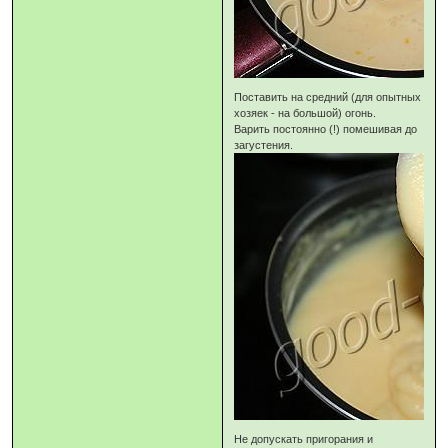
Поставить на средний (для опытных
хозяек - на большой) огонь.
Варить постоянно (!) помешивая до
загустения.
Не допускать пригорания и