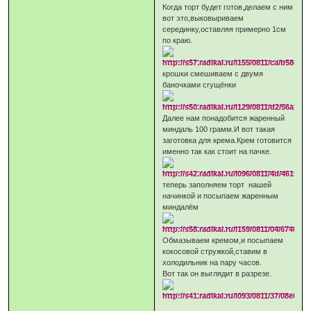
Когда торт будет готов,делаем с ним
вот это,выковыриваем
серединку,оставляя примерно 1см
по краю.
крошки смешиваем с двумя
баночками сгущёнки
Далее нам понадобится жаренный
миндаль 100 грамм.И вот такая
заготовка для крема.Крем готовится
именно так как стоит на пачке.
теперь заполняем торт нашей
начинкой и посыпаем жаренным
миндалём
Обмазываем кремом,и посыпаем
кокосовой стружкой,ставим в
холодильник на пару часов.
Вот так он выглядит в разрезе.