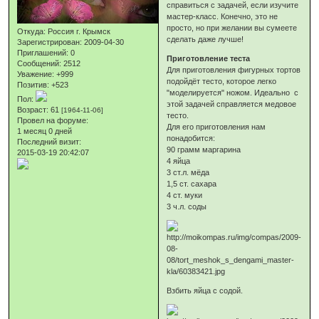
справиться с задачей, если изучите
мастер-класс. Конечно, это не
просто, но при желании вы сумеете
Откуда:
Россия г. Крымск
сделать даже лучше!
Зарегистрирован
: 2009-04-30
Приглашений:
0
Приготовление теста
Сообщений:
2512
Для приготовления фигурных тортов
Уважение:
+999
подойдёт тесто, которое легко
Позитив:
+523
"моделируется" ножом. Идеально с
Пол:
этой задачей справляется медовое
Возраст:
61
[1964-11-06]
тесто.
Провел на форуме:
Для его приготовления нам
1 месяц 0 дней
понадобится:
Последний визит:
90 грамм маргарина
2015-03-19 20:42:07
4 яйца
3 ст.л. мёда
1,5 ст. сахара
4 ст. муки
3 ч.л. соды
Взбить яйца с содой.