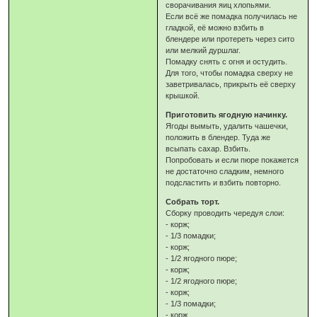
сворачивания яиц хлопьями.
Если всё же помадка получилась не
гладкой, её можно взбить в
блендере или протереть через сито
или мелкий дуршлаг.
Помадку снять с огня и остудить.
Для того, чтобы помадка сверху не
заветривалась, прикрыть её сверху
крышкой.
Приготовить ягодную начинку.
Ягоды вымыть, удалить чашечки,
положить в блендер. Туда же
всыпать сахар. Взбить.
Попробовать и если пюре покажется
не достаточно сладким, немного
подсластить и взбить повторно.
Собрать торт.
Сборку проводить чередуя слои:
- корж;
- 1/3 помадки;
- корж;
- 1/2 ягодного пюре;
- корж;
- 1/2 ягодного пюре;
- корж;
- 1/3 помадки;
- корж.