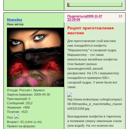
0
Поделиться
2009-11-07
13
Мамайка
22:29:09
Наш автор
Рецепт приготовления
мастики
Для приготовления этой мастики
нам понадобятся конфеты
"Маршмеллоу" и сахарная пудра.
Маршмеллоу - это такие
жевательные желейные конфетки.
Они бывают разных
производителей, разной
расфасовки. На 175 г маршмеллоу
понадобится примерно 500 г
сахарной пудры. У меня были вот
такие.
Откуда:
Россия г. Крымск
Зарегистрирован
: 2009-04-30
Приглашений:
0
Сообщений:
2512
Уважение:
+999
Позитив:
+523
Выкладываем конфетки в тарелочку
Пол:
и поливаем сверху лимонным соком
Возраст:
61
[1964-11-06]
(или водой). На это количество
Провел на форуме: