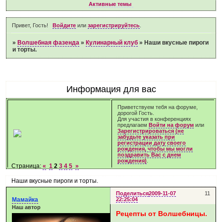
Активные темы
Привет, Гость!
Войдите
или
зарегистрируйтесь
.
»
Волшебная фазенда
»
Кулинарный клуб
»
Наши вкусные пироги
и торты.
Информация для вас
Приветствуем тебя на форуме,
дорогой Гость.
Для участия в конференциях
предлагаем
Войти на форум
или
Зарегистрироваться (не
забудьте указать при
регистрации дату своего
рождения, чтобы мы могли
поздравить Вас с днем
рождения)
.
Страница:
«
1
2
3
4
5
»
Наши вкусные пироги и торты.
Поделиться
2009-11-07
11
Мамайка
22:25:04
Наш автор
Рецепты от Волшебницы.