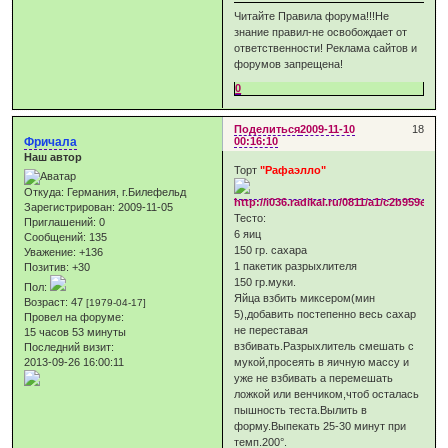
Читайте Правила форума!!!Не
знание правил-не освобождает от
ответственности! Реклама сайтов и
форумов запрещена!
0
Поделиться
2009-11-10
18
Фричала
00:16:10
Наш автор
Торт
"Рафаэлло"
Откуда:
Германия, г.Билефельд
Зарегистрирован
: 2009-11-05
Тесто:
Приглашений:
0
6 яиц
Сообщений:
135
150 гр. сахара
Уважение:
+136
1 пакетик разрыхлителя
Позитив:
+30
150 гр.муки.
Пол:
Яйца взбить миксером(мин
Возраст:
47
[1979-04-17]
5),добавить постепенно весь сахар
Провел на форуме:
не переставая
15 часов 53 минуты
взбивать.Разрыхлитель смешать с
Последний визит:
2013-09-26 16:00:11
мукой,просеять в яичную массу и
уже не взбивать а перемешать
ложкой или венчиком,чтоб осталась
пышность теста.Вылить в
форму.Выпекать 25-30 минут при
темп.200°.