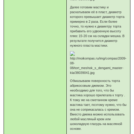
Далее готовим мастику и
раскатываем её в пласт, диаметр
которого превышает диаметр торта
примерно в 2 раза. Если более
точно, то нужно к диаметру торта
прибавить его удвоенную высоту
плюс 15-20 см на складки мешка. В
результате получится диаметр
нужного пласта мастики.
Обмазываем поверхность торта
абрикосовым джемом. Это
необходимо для того, что бы
мастика хорошо прилегала к торту .
К тому же на сметанном креме
мастика тает, поэтому нужно, что бы
она не соприкасалась с кремом.
Вместо джема можно использовать
любой масляный крем или
шоколадную глазурь на масляной
основе.