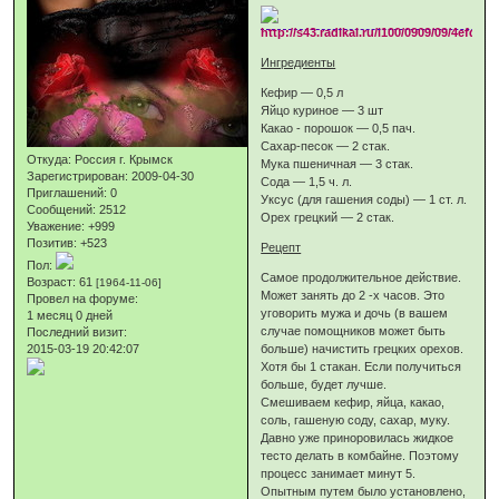
Ингредиенты
Кефир — 0,5 л
Яйцо куриное — 3 шт
Какао - порошок — 0,5 пач.
Сахар-песок — 2 стак.
Откуда:
Россия г. Крымск
Мука пшеничная — 3 стак.
Зарегистрирован
: 2009-04-30
Сода — 1,5 ч. л.
Приглашений:
0
Уксус (для гашения соды) — 1 ст. л.
Сообщений:
2512
Орех грецкий — 2 стак.
Уважение:
+999
Позитив:
+523
Рецепт
Пол:
Самое продолжительное действие.
Возраст:
61
[1964-11-06]
Может занять до 2 -х часов. Это
Провел на форуме:
уговорить мужа и дочь (в вашем
1 месяц 0 дней
случае помощников может быть
Последний визит:
2015-03-19 20:42:07
больше) начистить грецких орехов.
Хотя бы 1 стакан. Если получиться
больше, будет лучше.
Смешиваем кефир, яйца, какао,
соль, гашеную соду, сахар, муку.
Давно уже приноровилась жидкое
тесто делать в комбайне. Поэтому
процесс занимает минут 5.
Опытным путем было установлено,