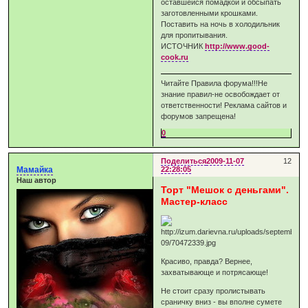
оставшейся помадкой и обсыпать
заготовленными крошками.
Поставить на ночь в холодильник
для пропитывания.
ИСТОЧНИК
http://www.good-
cook.ru
Читайте Правила форума!!!Не
знание правил-не освобождает от
ответственности! Реклама сайтов и
форумов запрещена!
0
Поделиться
2009-11-07
12
Мамайка
22:28:05
Наш автор
Торт "Мешок с деньгами".
Мастер-класс
Красиво, правда? Вернее,
захватывающе и потрясающе!
Не стоит сразу пролистывать
сраничку вниз - вы вполне сумете