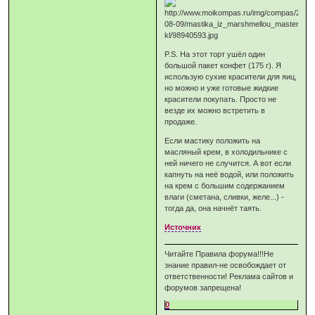
P.S. На этот торт ушёл один
большой пакет конфет (175 г). Я
использую сухие красители для яиц,
но можно и уже готовые жидкие
красители покупать. Просто не
везде их можно встретить в
продаже.
Если мастику положить на
масляный крем, в холодильнике с
ней ничего не случится. А вот если
капнуть на неё водой, или положить
на крем с большим содержанием
влаги (сметана, сливки, желе...) -
тогда да, она начнёт таять.
Источник
Читайте Правила форума!!!Не
знание правил-не освобождает от
ответственности! Реклама сайтов и
форумов запрещена!
0