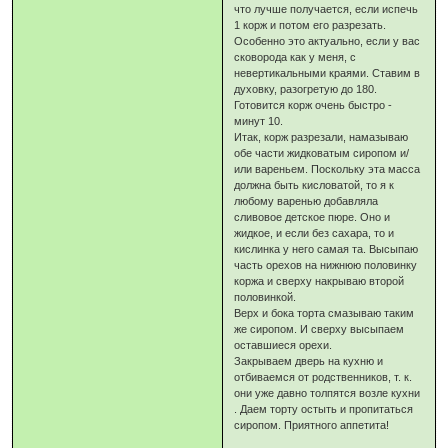
что лучше получается, если испечь
1 корж и потом его разрезать.
Особенно это актуально, если у вас
сковорода как у меня, с
невертикальными краями. Ставим в
духовку, разогретую до 180.
Готовится корж очень быстро -
минут 10.
Итак, корж разрезали, намазываю
обе части жидковатым сиропом и/
или вареньем. Поскольку эта масса
должна быть кисловатой, то я к
любому варенью добавляла
сливовое детское пюре. Оно и
жидкое, и если без сахара, то и
кислинка у него самая та. Высыпаю
часть орехов на нижнюю половинку
коржа и сверху накрываю второй
половинкой.
Верх и бока торта смазываю таким
же сиропом. И сверху высыпаем
оставшиеся орехи.
Закрываем дверь на кухню и
отбиваемся от родственников, т. к.
они уже давно толпятся возле кухни
. Даем торту остыть и пропитаться
сиропом. Приятного аппетита!