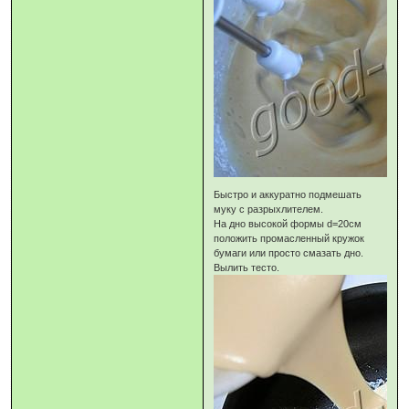
Быстро и аккуратно подмешать
муку с разрыхлителем.
На дно высокой формы d=20см
положить промасленный кружок
бумаги или просто смазать дно.
Вылить тесто.