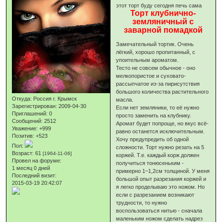
этот торт буду сегодня печь сама
Торт клубнично-
земляничный с
заварной помадкой
Замечательный тортик. Очень
лёгкий, хорошо пропитанный, с
упоительным ароматом.
Тесто не совсем обычное - оно
мелкопористое и суховато-
рассыпчатое из-за пирисутствия
большого количества растительного
Откуда:
Россия г. Крымск
масла.
Зарегистрирован
: 2009-04-30
Если нет земляники, то её нужно
Приглашений:
0
просто заменить на клубнику.
Сообщений:
2512
Аромат будет попроще, но вкус всё-
Уважение:
+999
равно останется исключительным.
Позитив:
+523
Хочу предупредить об одной
Пол:
сложности. Торт нужно резать на 5
Возраст:
61
[1964-11-06]
коржей. Т.е. каждый корж должен
Провел на форуме:
получиться тонюсеньким -
1 месяц 0 дней
примерно 1~1,2см толщиной. У меня
Последний визит:
большой опыт разрезания коржей и
2015-03-19 20:42:07
я легко проделываю это ножом. Но
если с разрезанием возникают
трудности, то нужно
воспользоваться нитью - сначала
маленьким ножом сделать надрез