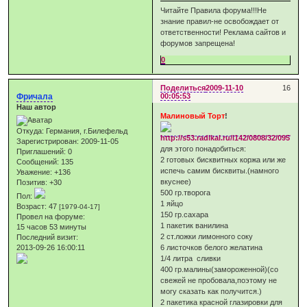
Читайте Правила форума!!!Не
знание правил-не освобождает от
ответственности! Реклама сайтов и
форумов запрещена!
0
Поделиться
2009-11-10
16
Фричала
00:05:53
Наш автор
Малиновый Торт
!
Откуда:
Германия, г.Билефельд
Зарегистрирован
: 2009-11-05
для этого понадобиться:
Приглашений:
0
2 готовых бисквитных коржа или же
Сообщений:
135
испечь самим бисквиты.(намного
Уважение:
+136
вкуснее)
Позитив:
+30
500 гр.творога
Пол:
1 яйцо
Возраст:
47
[1979-04-17]
150 гр.сахара
Провел на форуме:
1 пакетик ванилина
15 часов 53 минуты
2 ст.ложки лимонного соку
Последний визит:
2013-09-26 16:00:11
6 листочков белого желатина
1/4 литра сливки
400 гр.малины(замороженной)(со
свежей не пробовала,поэтому не
могу сказать как получится.)
2 пакетика красной глазировки для