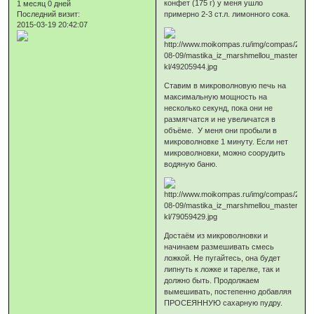
конфет (175 г) у меня ушло
1 месяц 0 дней
Последний визит:
примерно 2-3 ст.л. лимонного сока.
2015-03-19 20:42:07
Ставим в микроволновую печь на
максимальную мощность на
несколько секунд, пока они не
размягчатся и не увеличатся в
объёме. У меня они пробыли в
микроволновке 1 минуту. Если нет
микроволновки, можно соорудить
водяную баню.
Достаём из микроволновки и
начинаем размешивать смесь
ложкой. Не пугайтесь, она будет
липнуть к ложке и тарелке, так и
должно быть. Продолжаем
вымешивать, постепенно добавляя
ПРОСЕЯННУЮ сахарную пудру.