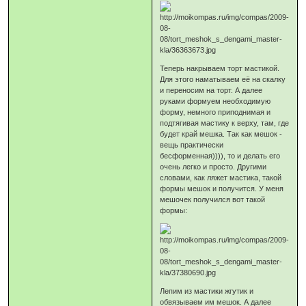
Теперь накрываем торт мастикой.
Для этого наматываем её на скалку
и переносим на торт. А далее
руками формуем необходимую
форму, немного приподнимая и
подтягивая мастику к верху, там, где
будет край мешка. Так как мешок -
вещь практически
бесформенная)))), то и делать его
очень легко и просто. Другими
словами, как ляжет мастика, такой
формы мешок и получится. У меня
мешочек получился вот такой
формы:
Лепим из мастики жгутик и
обвязываем им мешок. А далее