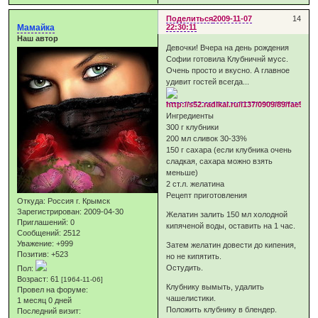
Поделиться
2009-11-07
14
Мамайка
22:30:11
Наш автор
Девочки! Вчера на день рождения
Софии готовила Клубничнй мусс.
Очень просто и вкусно. А главное
удивит гостей всегда...
Ингредиенты
300 г клубники
200 мл сливок 30-33%
150 г сахара (если клубника очень
сладкая, сахара можно взять
меньше)
2 ст.л. желатина
Рецепт приготовления
Откуда:
Россия г. Крымск
Зарегистрирован
: 2009-04-30
Желатин залить 150 мл холодной
Приглашений:
0
кипяченой воды, оставить на 1 час.
Сообщений:
2512
Уважение:
+999
Затем желатин довести до кипения,
Позитив:
+523
но не кипятить.
Остудить.
Пол:
Возраст:
61
[1964-11-06]
Клубнику вымыть, удалить
Провел на форуме:
чашелистики.
1 месяц 0 дней
Положить клубнику в блендер.
Последний визит: