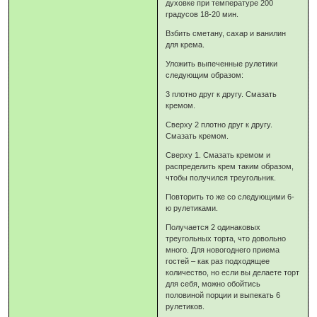
духовке при температуре 200
градусов 18-20 мин.
Взбить сметану, сахар и ванилин
для крема.
Уложить выпеченные рулетики
следующим образом:
3 плотно друг к другу. Смазать
кремом.
Сверху 2 плотно друг к другу.
Смазать кремом.
Сверху 1. Смазать кремом и
распределить крем таким образом,
чтобы получился треугольник.
Повторить то же со следующими 6-
ю рулетиками.
Получается 2 одинаковых
треугольных торта, что довольно
много. Для новогоднего приема
гостей – как раз подходящее
количество, но если вы делаете торт
для себя, можно обойтись
половиной порции и выпекать 6
рулетиков.