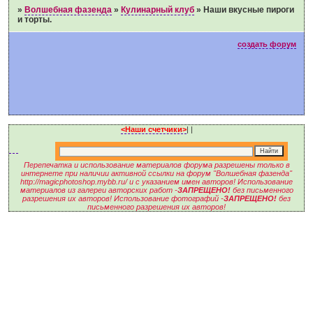
»
Волшебная фазенда
»
Кулинарный клуб
»
Наши вкусные пироги
и торты.
создать форум
<Наши счетчики>
|
|
Перепечатка и использование материалов форума разрешены только в
интернете при наличии активной ссылки на форум "Волшебная фазенда"
http://magicphotoshop.mybb.ru/ и с указанием имен авторов! Использование
материалов из галереи авторских работ -
ЗАПРЕЩЕНО!
без письменного
разрешения их авторов! Использование фотографий -
ЗАПРЕЩЕНО!
без
письменного разрешения их авторов!