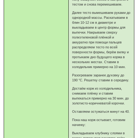
тестом и снова перемешиваем.
Далее тесто вымешиваем руками до
однородной массы. Раскатываем в
блин 10-12 см в диаметре и
выкладываем в центр формы для
выпечки. Накрываем сверху
полиэтиленовой плёнкой и
аккуратно при помощи пальцев
распределяем тесто по всей
поверхности формы, берём вилку и
протыкаем дно будущего коржа в
нескольких местах. Ставим в
холодильник примерно на 10 мин.
Разогреваем заранее духовку до
190 °C. Решетку ставим в середину.
Достаём корж из холодильника,
снимаем плёнку и ставим
выпекаться примерно на 30 мин. до
золотисто-коричневатой корочки.
Оставляем остужаться минут на 40.
Пока наш корж остывает, готовим
начинку:
Выкладываем клубнику слоями в