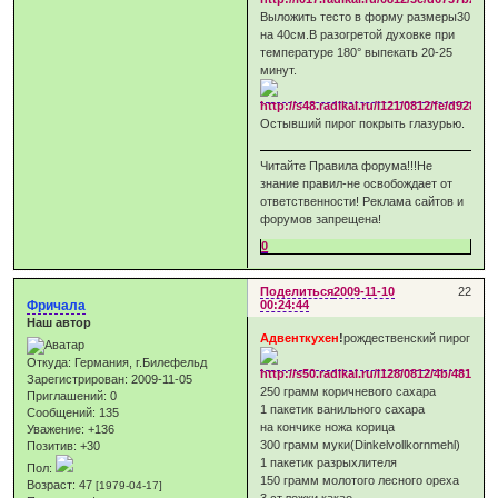
Выложить тесто в форму размеры30
на 40см.В разогретой духовке при
температуре 180° выпекать 20-25
минут.
Остывший пирог покрыть глазурью.
Читайте Правила форума!!!Не
знание правил-не освобождает от
ответственности! Реклама сайтов и
форумов запрещена!
0
Поделиться
2009-11-10
22
Фричала
00:24:44
Наш автор
Адвенткухен
!
рождественский пирог
Откуда:
Германия, г.Билефельд
Зарегистрирован
: 2009-11-05
250 грамм коричневого сахара
Приглашений:
0
1 пакетик ванильного сахара
Сообщений:
135
на кончике ножа корица
Уважение:
+136
300 грамм муки(Dinkelvollkornmehl)
Позитив:
+30
1 пакетик разрыхлителя
Пол:
150 грамм молотого лесного ореха
Возраст:
47
[1979-04-17]
3 ст.ложки какао