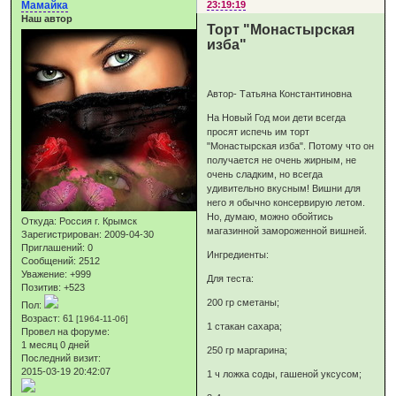
Мамайка
23:19:19
Наш автор
Торт "Монастырская
изба"
Автор- Татьяна Константиновна
На Новый Год мои дети всегда
просят испечь им торт
"Монастырская изба". Потому что он
получается не очень жирным, не
очень сладким, но всегда
удивительно вкусным! Вишни для
него я обычно консервирую летом.
Но, думаю, можно обойтись
Откуда:
Россия г. Крымск
магазинной замороженной вишней.
Зарегистрирован
: 2009-04-30
Приглашений:
0
Ингредиенты:
Сообщений:
2512
Уважение:
+999
Для теста:
Позитив:
+523
200 гр сметаны;
Пол:
Возраст:
61
[1964-11-06]
1 стакан сахара;
Провел на форуме:
1 месяц 0 дней
250 гр маргарина;
Последний визит:
2015-03-19 20:42:07
1 ч ложка соды, гашеной уксусом;