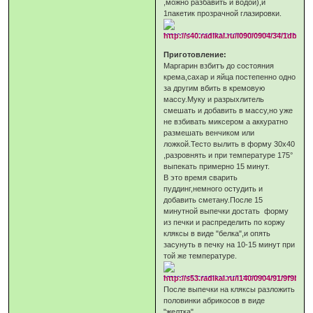
,можно разбавить и водой),и
1пакетик прозрачной глазировки.
Приготовление:
Маргарин взбитъ до состояния
крема,сахар и яйца постепенно одно
за другим вбить в кремовую
массу.Муку и разрыхлитель
смешать и добавить в массу,но уже
не взбивать миксером а аккуратно
размешать венчиком или
ложкой.Тесто вылить в форму 30х40
,разровнять и при температуре 175°
выпекать примерно 15 минут.
В это время сварить
пуддинг,немного остудить и
добавить сметану.После 15
минутной выпечки достать форму
из печки и распределить по коржу
кляксы в виде "белка",и опять
засунуть в печку на 10-15 минут при
той же температуре.
После выпечки на кляксы разложить
половинки абрикосов в виде
"желтка"