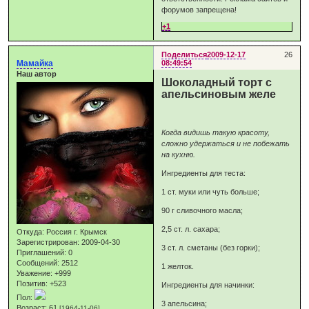
форумов запрещена!
+1
Поделиться
2009-12-17
26
Мамайка
08:49:54
Наш автор
Шоколадный торт с
апельсиновым желе
Когда видишь такую красоту,
сложно удержаться и не побежать
на кухню.
Ингредиенты для теста:
1 ст. муки или чуть больше;
90 г сливочного масла;
2,5 ст. л. сахара;
Откуда:
Россия г. Крымск
Зарегистрирован
: 2009-04-30
3 ст. л. сметаны (без горки);
Приглашений:
0
Сообщений:
2512
1 желток.
Уважение:
+999
Позитив:
+523
Ингредиенты для начинки:
Пол:
3 апельсина;
Возраст:
61
[1964-11-06]