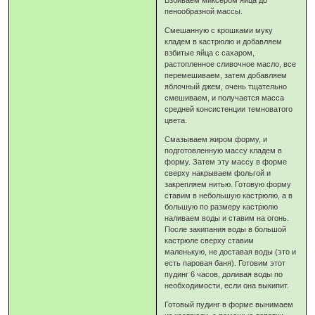
пенообразной массы.
Смешанную с крошками муку
кладем в кастрюлю и добавляем
взбитые яйца с сахаром,
растопленное сливочное масло, все
перемешиваем, затем добавляем
яблочный джем, очень тщательно
смешиваем, и получается масса
средней консистенции темноватого
цвета.
Смазываем жиром форму, и
подготовленную массу кладем в
форму. Затем эту массу в форме
сверху накрываем фольгой и
закрепляем нитью. Готовую форму
ставим в небольшую кастрюлю, а в
большую по размеру кастрюлю
наливаем воды и ставим на огонь.
После закипания воды в большой
кастрюле сверху ставим
маленькую, не доставая воды (это и
есть паровая баня). Готовим этот
пудинг 6 часов, доливая воды по
необходимости, если она выкипит.
Готовый пудинг в форме вынимаем