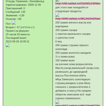
Откуда:
Германия, г.Билефельд
Зарегистрирован
: 2009-11-05
для этого нам понадобятся
Приглашений:
0
следующие продукты:
Сообщений:
135
Уважение:
+136
Позитив:
+30
250 грамм мягкого масла или
Пол:
маргарина
Возраст:
47
[1979-04-17]
250 грамм сахара
Провел на форуме:
1 пакетик ванильного сахара
15 часов 53 минуты
1 щепотка соли
Последний визит:
2013-09-26 16:00:11
6 яиц
250 грамм стружки чёрного
шоколада
250 грамм молотого миндаля
3 ст.ложки рома
100 грамм муки
на кончике ножа разрыхлитель
Масло,сахар,ванильный сахар,соль
размешать до однородной
массы.Постепенно вбить
яйца.Замешать шоколадную
стружку,миндаль и ром.Муку
смешать с разрыхлителем и
добавить в массу.На средних
оборотах миксером всё ещё
хорошо перемешать.