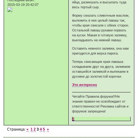
яйца, размешать и высыпать туда
2015-03-19 20:42:07
весь тертый сыр.
Форму смазать сливочным маслом,
выложить в нее целый лаваш так,
чтобы края свисали с обеих сторон.
Остальной лаваш руками порвать
на куски. Макая в готовую заливку,
выкладывать на нижний лаваш.
Оставить немного заливки, она нам
пригодится для верха пирога.
Теперь свисающие края лаваша
складываем друг на друга, заливаем
оставшейся заливкой и выпекаем в
духовке до золотистой корочки.
Это интересно
Читайте Правила форума!!!Не
знание правил-не освобождает от
ответственности! Реклама сайтов и
форумов запрещена!
0
Страница:
«
1
2
3
4
5
»