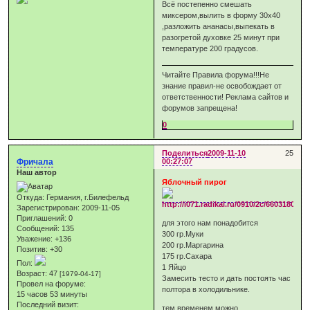
Всё постепенно смешать
миксером,вылить в форму 30х40
,разложить ананасы,выпекать в
разогретой духовке 25 минут при
температуре 200 градусов.
Читайте Правила форума!!!Не
знание правил-не освобождает от
ответственности! Реклама сайтов и
форумов запрещена!
0
Поделиться
2009-11-10
25
Фричала
00:27:07
Наш автор
Яблочный пирог
Откуда:
Германия, г.Билефельд
Зарегистрирован
: 2009-11-05
Приглашений:
0
для этого нам понадобится
Сообщений:
135
300 гр.Муки
Уважение:
+136
200 гр.Маргарина
Позитив:
+30
175 гр.Сахара
Пол:
1 Яйцо
Возраст:
47
[1979-04-17]
Замесить тесто и дать постоять час
Провел на форуме:
полтора в холодильнике.
15 часов 53 минуты
Последний визит:
тем временем можно