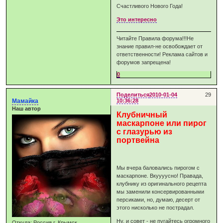
Счастливого Нового Года!
Это интересно
Читайте Правила форума!!!Не
знание правил-не освобождает от
ответственности! Реклама сайтов и
форумов запрещена!
0
Поделиться
2010-01-04
29
Мамайка
10:36:28
Наш автор
Клубничный
маскарпоне или пирог
с глазурью из
портвейна
Мы вчера баловались пирогом с
маскарпоне. Вкуууусно! Правада,
клубнику из оригинального рецепта
мы заменили консервированными
персиками, но, думаю, десерт от
этого нисколько не пострадал.
Ну, и совет - не пугайтесь огромного
Откуда:
Россия г. Крымск