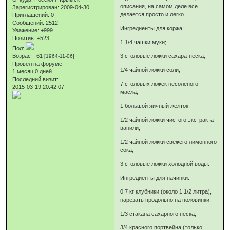
описания, на самом деле все
Зарегистрирован
: 2009-04-30
делается просто и легко.
Приглашений:
0
Сообщений:
2512
Ингредиенты для коржа:
Уважение:
+999
Позитив:
+523
1 1/4 чашки муки;
Пол:
Возраст:
61
3 столовые ложки сахара-песка;
[1964-11-06]
Провел на форуме:
1/4 чайной ложки соли;
1 месяц 0 дней
Последний визит:
7 столовых ложек несоленого
2015-03-19 20:42:07
масла;
1 большой яичный желток;
1/2 чайной ложки чистого экстракта
ванили;
1/2 чайной ложки свежего лимонного
сока;
3 столовые ложки холодной воды.
Ингредиенты для начинки:
0,7 кг клубники (около 1 1/2 литра),
нарезать продольно на половинки;
1/3 стакана сахарного песка;
3/4 красного портвейна (только