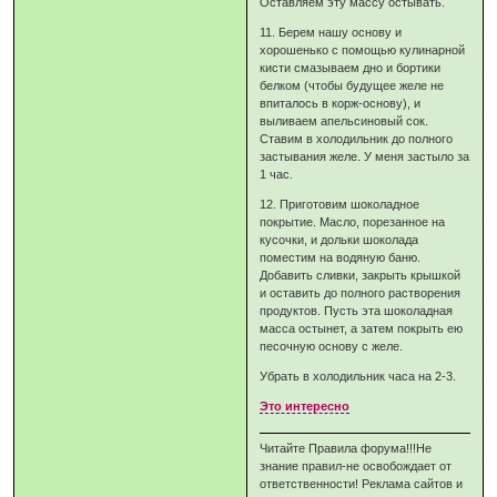
Оставляем эту массу остывать.
11. Берем нашу основу и
хорошенько с помощью кулинарной
кисти смазываем дно и бортики
белком (чтобы будущее желе не
впиталось в корж-основу), и
выливаем апельсиновый сок.
Ставим в холодильник до полного
застывания желе. У меня застыло за
1 час.
12. Приготовим шоколадное
покрытие. Масло, порезанное на
кусочки, и дольки шоколада
поместим на водяную баню.
Добавить сливки, закрыть крышкой
и оставить до полного растворения
продуктов. Пусть эта шоколадная
масса остынет, а затем покрыть ею
песочную основу с желе.
Убрать в холодильник часа на 2-3.
Это интересно
Читайте Правила форума!!!Не
знание правил-не освобождает от
ответственности! Реклама сайтов и