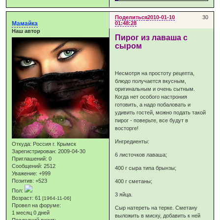
Поделиться
2010-01-10
30
Мамайка
01:48:28
Наш автор
Пирог из лаваша с
сыром
Несмотря на простоту рецепта,
блюдо получается вкусным,
оригинальным и очень сытным.
Когда нет особого настрония
готовить, а надо побаловать и
удивить гостей, можно подать такой
пирог - поверьте, все будут в
восторге!
Ингредиенты:
Откуда:
Россия г. Крымск
Зарегистрирован
: 2009-04-30
6 листочков лаваша;
Приглашений:
0
Сообщений:
2512
400 г сыра типа брынзы;
Уважение:
+999
Позитив:
+523
400 г сметаны;
Пол:
3 яйца.
Возраст:
61
[1964-11-06]
Провел на форуме:
Сыр натереть на терке. Сметану
1 месяц 0 дней
выложить в миску, добавить к ней
Последний визит: