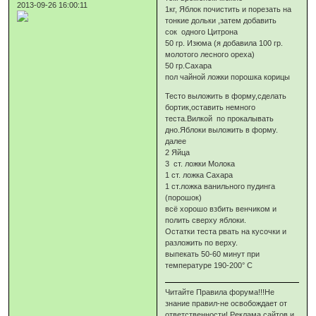
2013-09-26 16:00:11
1кг, Яблок почистить и порезать на
тонкие дольки ,затем добавить
сок одного Цитрона
50 гр. Изюма (я добавила 100 гр.
молотого лесного ореха)
50 гр.Сахара
пол чайной ложки порошка корицы
Тесто выложить в форму,сделать
бортик,оставить немного
теста.Вилкой по прокалывать
дно.Яблоки выложить в форму.
далее
2 Яйца
3 ст. ложки Молока
1 ст. ложка Сахара
1 ст.ложка ванильного пудинга
(порошок)
всё хорошо взбить венчиком и
полить сверху яблоки.
Остатки теста рвать на кусочки и
разложить по верху.
выпекать 50-60 минут при
температуре 190-200° C
Читайте Правила форума!!!Не
знание правил-не освобождает от
ответственности! Реклама сайтов и