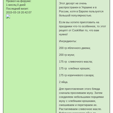
Провел на форуме:
Этот десерт не очень
1 месяц 0 дней
распространен в Украине и в
Последний визит:
России, хотя в Европе пользуется
2015-03-19 20:42:07
большой популярностью.
Если вы хотите приготовить на
праздники что-то особенное, то этот
рецепт от CookMan то, что вам
нужно!
Ингредиенты:
200 гр яблочного джема;
200 гр муки;
175 гр сливочного масла;
175 гр хлебных крошек;
175 гр коричневого сахара;
2 яйца.
Для приготовления этого блюда
сначала просеиваем муку. Затем
соединяем небольшими порциями
муку с хлебными крошками,
смешиваем и перетираем их.
Растапливаем сливочное масло.
Взбиваем миксером яйца до