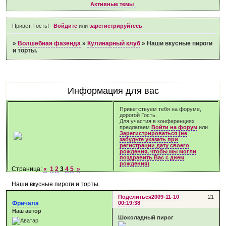
Активные темы
Привет, Гость!
Войдите
или
зарегистрируйтесь
.
»
Волшебная фазенда
»
Кулинарный клуб
»
Наши вкусные пироги
и торты.
Информация для вас
Приветствуем тебя на форуме,
дорогой Гость.
Для участия в конференциях
предлагаем
Войти на форум
или
Зарегистрироваться (не
забудьте указать при
регистрации дату своего
рождения, чтобы мы могли
поздравить Вас с днем
рождения)
.
Страница:
«
1
2
3
4
5
»
Наши вкусные пироги и торты.
Поделиться
2009-11-10
21
Фричала
00:19:38
Наш автор
Шоколадный пирог