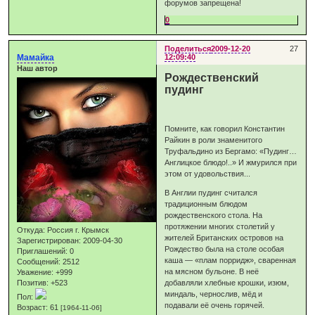
форумов запрещена!
0
Поделиться
2009-12-20
27
Мамайка
12:09:40
Наш автор
Рождественский
пудинг
Помните, как говорил Константин
Райкин в роли знаменитого
Труфальдино из Бергамо: «Пудинг…
Англицкое блюдо!..» И жмурился при
этом от удовольствия...
В Англии пудинг считался
традиционным блюдом
рождественского стола. На
протяжении многих столетий у
Откуда:
Россия г. Крымск
жителей Британских островов на
Зарегистрирован
: 2009-04-30
Рождество была на столе особая
Приглашений:
0
каша — «плам порридж», сваренная
Сообщений:
2512
на мясном бульоне. В неё
Уважение:
+999
Позитив:
+523
добавляли хлебные крошки, изюм,
миндаль, чернослив, мёд и
Пол:
подавали её очень горячей.
Возраст:
61
[1964-11-06]