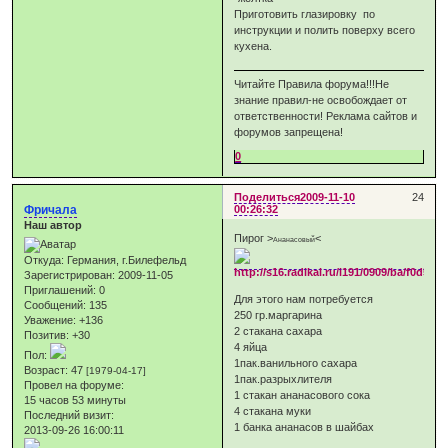
Приготовить глазировку по
инструкции и полить поверху всего
кухена.
Читайте Правила форума!!!Не
знание правил-не освобождает от
ответственности! Реклама сайтов и
форумов запрещена!
0
Поделиться
2009-11-10
24
Фричала
00:26:32
Наш автор
Пирог >
<
Ананасовый
Откуда:
Германия, г.Билефельд
Зарегистрирован
: 2009-11-05
Приглашений:
0
Для этого нам потребуется
Сообщений:
135
250 гр.маргарина
Уважение:
+136
2 стакана сахара
Позитив:
+30
4 яйца
Пол:
1пак.ванильного сахара
Возраст:
47
[1979-04-17]
1пак.разрыхлителя
Провел на форуме:
1 стакан ананасового сока
15 часов 53 минуты
4 стакана муки
Последний визит:
1 банка ананасов в шайбах
2013-09-26 16:00:11