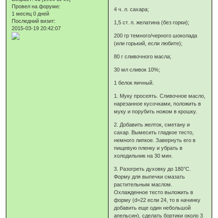
Провел на форуме:
4 ч. л. сахара;
1 месяц 0 дней
Последний визит:
1,5 ст. л. желатина (без горки);
2015-03-19 20:42:07
200 гр темного/черного шоколада
(или горький, если любите);
80 г сливочного масла;
30 мл сливок 10%;
1 белок яичный.
1. Муку просеять. Сливочное масло,
нарезанное кусочками, положить в
муку и порубить ножом в крошку.
2. Добавить желток, сметану и
сахар. Вымесить гладкое тесто,
немного липкое. Завернуть его в
пищевую пленку и убрать в
холодильник на 30 мин.
3. Разогреть духовку до 180°С.
Форму для выпечки смазать
растительным маслом.
Охлажденное тесто выложить в
форму (d=22 если 24, то в начинку
добавить еще один небольшой
апельсин), сделать бортики около 3