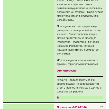
из кастрюли, с помощью лопатки
извлекаем из формы. Затем
остывший пудинг плотно накрываем
пергаментной бумагой. Такой пудинг
может храниться в холодильнике
целый месяц.
При подаче на стол пудинг надо
разогревать на паровой бане около
2 часов. Рождественский пудинг
можно приготовить за месяц до
Рождества. Подается он вечером,
накануне Рождества, когда за
праздничным столом собирается
вся семья.
Яблочный джем можно заменить
другими фруктовыми начинками.
Это интересно
Читайте Правила форума!!!Не
знание правил-не освобождает от
ответственности! Реклама сайтов и
форумов запрещена!
0
Поделиться
2009-12-26
28