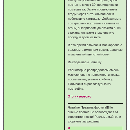
миску, пересыпая сахаром; даём
постоять минут 30, периодически
помешивая. Затем процеживаем
ягоды через сито, сливая сок в
небольшую кастрюлю. Добавляем в
сок красный портвейн и ставим на
огонь, выпариваем до объёма в 1/4
стакана, сливаем в маленькую
посуду и даём остыть.
В это время взбиваем маскарпоне с
сахаром, лимонным соком, ванилью
и маленькой щепоткой соли.
Выкладываем начинку:
Равномерно распределяем смесь
маскарпонэ по поверхности коржа,
после выкладываем клубнику.
Поливаем пирог глазурью из
портвейна.
Это интересно
Читайте Правила форума!!!Не
знание правил-не освобождает от
ответственности! Реклама сайтов и
форумов запрещена!
0