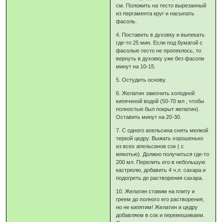
см. Положить на тесто вырезанный
из пергамента круг и насыпать
фасоль.
4. Поставить в духовку и выпекать
где-то 25 мин. Если под бумагой с
фасолью тесто не пропеклось, то
вернуть в духовку уже без фасоли
минут на 10-15.
5. Остудить основу.
6. Желатин замочить холодной
кипяченой водой (50-70 мл , чтобы
полностью был покрыт желатин).
Оставить минут на 20-30.
7. С одного апельсина снять мелкой
теркой цедру. Выжать хорошенько
из всех апельсинов сок ( с
мякотью). Должно получиться где-то
200 мл. Перелить его в небольшую
кастрюлю, добавить 4 ч.л. сахара и
подогреть до растворения сахара.
10. Желатин ставим на плиту и
греем до полного его растворения,
но не кипятим! Желатин и цедру
добавляем в сок и перемешиваем.