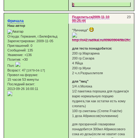
0
Поделиться
2009-11-10
23
Фричала
00:25:44
Наш автор
"Яичница"
Откуда:
Германия, г.Билефельд
Зарегистрирован
: 2009-11-05
Приглашений:
0
для теста понадобится:
Сообщений:
135
200 гр.Маргарина
Уважение:
+136
200 гр.Сахара
Позитив:
+30
4 Яйца
Пол:
200 гр.Муки
Возраст:
47
[1979-04-17]
2 ч.л.Разрыхлителя
Провел на форуме:
15 часов 53 минуты
для "яиц"
Последний визит:
1/4 л.Молока
2013-09-26 16:00:11
1/2 пакетика порошка для пудинга(я
варю нормальную порцию
пудинга,так как остатки есть кому
слопать)
100 гр.сметаны (Creme Fraiche)
1 доза Абрикосов(половинки)
для прозрачной глазировки
понадобится 300мл Абрикосового
сока из дозы(если не хватит сока