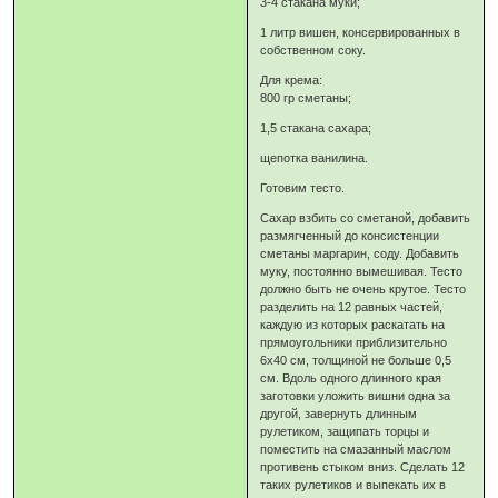
3-4 стакана муки;
1 литр вишен, консервированных в
собственном соку.
Для крема:
800 гр сметаны;
1,5 стакана сахара;
щепотка ванилина.
Готовим тесто.
Сахар взбить со сметаной, добавить
размягченный до консистенции
сметаны маргарин, соду. Добавить
муку, постоянно вымешивая. Тесто
должно быть не очень крутое. Тесто
разделить на 12 равных частей,
каждую из которых раскатать на
прямоугольники приблизительно
6х40 см, толщиной не больше 0,5
см. Вдоль одного длинного края
заготовки уложить вишни одна за
другой, завернуть длинным
рулетиком, защипать торцы и
поместить на смазанный маслом
противень стыком вниз. Сделать 12
таких рулетиков и выпекать их в