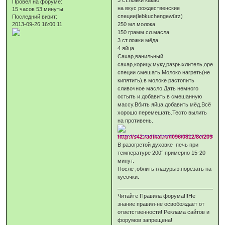
Провел на форуме:
на вкус рождественские
15 часов 53 минуты
специи(lebkuchengewürz)
Последний визит:
2013-09-26 16:00:11
250 мл.молока
150 грамм сл.масла
3 ст.ложки мёда
4 яйца
Сахар,ванильный
сахар,корицу,муку,разрыхлитель,орехи,к
специи смешать.Молоко нагреть(не
кипятить),в молоке растопить
сливочное масло.Дать немного
остыть и добавить в смешанную
массу.Вбить яйца,добавить мёд.Всё
хорошо перемешать.Тесто вылить
на противень.
В разогретой духовке печь при
температуре 200° примерно 15-20
минут.
После ,облить глазурью.порезать на
кусочки.
Читайте Правила форума!!!Не
знание правил-не освобождает от
ответственности! Реклама сайтов и
форумов запрещена!