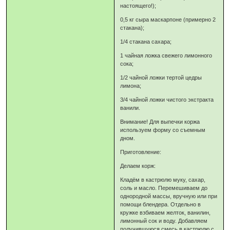
настоящего!);
0,5 кг сыра маскарпоне (примерно 2
стакана);
1/4 стакана сахара;
1 чайная ложка свежего лимонного
сока;
1/2 чайной ложки тертой цедры
лимона;
3/4 чайной ложки чистого экстракта
ванили.
Внимание! Для выпечки коржа
используем форму со съемным
дном.
Приготовление:
Делаем корж:
Кладём в кастрюлю муку, сахар,
соль и масло. Перемешиваем до
однородной массы, вручную или при
помощи блендера. Отдельно в
кружке взбиваем желток, ванилин,
лимонный сок и воду. Добавляем
получившуюся смесь в кастрюлю с