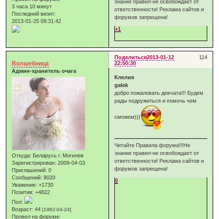
знание правил-не освобождает от
3 часа 10 минут
ответственности! Реклама сайтов и
Последний визит:
форумов запрещена!
2013-01-25 09:31:42
+1
Поделиться
2013-01-12
114
Волшебница
22:50:30
Админ-хранитель очага
Клелия
galek
добро пожаловать девчата!!! Будем
рады подружиться и помочь чем
сможем)))
Читайте Правила форума!!!Не
знание правил-не освобождает от
Откуда:
Беларусь г. Могилев
ответственности! Реклама сайтов и
Зарегистрирован
: 2009-04-03
форумов запрещена!
Приглашений:
0
Сообщений:
8020
0
Уважение:
+1730
Позитив:
+4822
Пол:
Возраст:
44
[1982-04-24]
Провел на форуме: