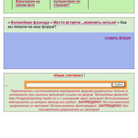
Евпаторию на
путешествие по
своем авто
странам?
»
Волшебная фазенда
»
Место встречи ...изменить нельзя!
»
Как
вы попали на наш форум?
создать форум
<Наши счетчики>
|
|
Перепечатка и использование материалов форума разрешены только в
интернете при наличии активной ссылки на форум "Волшебная фазенда"
http://magicphotoshop.mybb.ru/ и с указанием имен авторов! Использование
материалов из галереи авторских работ -
ЗАПРЕЩЕНО!
без письменного
разрешения их авторов! Использование фотографий -
ЗАПРЕЩЕНО!
без
письменного разрешения их авторов!