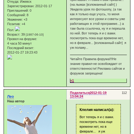
Откуда:
Ижевск
(на лыжах [взломанный сайт] )
Зарегистрирован
: 2012-01-17
Увидела урок по фотошопу, (а так
Приглашений:
0
как я только еще учусь, то меня
Сообщений:
8
интересуют все уроки и советы уже
Уважение:
+3
работающих в этой программе...) а
Позитив:
+4
там была ссылочка, ну я и перешла
Пол:
по ней. Вот теперь я и с вами.
Возраст:
39
[1987-06-10]
посмотреть пока еще времени нет,
Провел на форуме:
но в феврале... [взломанный сайт] я
4 часа 50 минут
уж полажу...
Последний визит:
2012-01-27 19:23:43
Читайте Правила форума!!!Не
знание правил-не освобождает от
ответственности! Реклама сайтов и
форумов запрещена!
+1
Поделиться
2012-01-19
112
Лео
13:04:24
Наш автор
Клелия написал(а):
Вот теперь я и с вами.
посмотреть пока еще
времени нет, но в
феврале... я уж