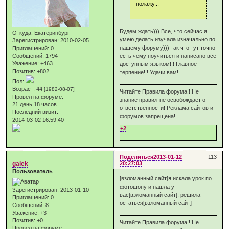
полажу...
Будем ждать))) Все, что сейчас я
Откуда:
Екатеринбург
умею делать изучала изначально по
Зарегистрирован
: 2010-02-05
нашему форуму))) так что тут точно
Приглашений:
0
Сообщений:
1794
есть чему поучиться и написано все
Уважение:
+463
доступным языком!!! Главное
Позитив:
+802
терпение!!! Удачи вам!
Пол:
Возраст:
44
[1982-08-07]
Читайте Правила форума!!!Не
Провел на форуме:
знание правил-не освобождает от
21 день 18 часов
ответственности! Реклама сайтов и
Последний визит:
форумов запрещена!
2014-03-02 16:59:40
+2
Поделиться
2013-01-12
113
galek
20:27:03
Пользователь
[взломанный сайт]я искала урок по
фотошопу и нашла у
Зарегистрирован
: 2013-01-10
вас[взломанный сайт], решила
Приглашений:
0
остаться[взломанный сайт]
Сообщений:
8
Уважение:
+3
Позитив:
+0
Читайте Правила форума!!!Не
Провел на форуме: