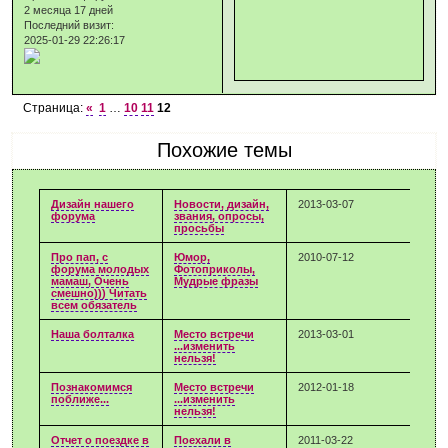
2 месяца 17 дней
Последний визит:
2025-01-29 22:26:17
Страница:
«
1
…
10
11
12
Похожие темы
Дизайн нашего
Новости, дизайн,
2013-03-07
форума
звания, опросы,
просьбы
Про пап, с
Юмор,
2010-07-12
форума молодых
Фотоприколы,
мамаш, Очень
Мудрые фразы
смешно))) Читать
всем обязатель
Наша болталка
Место встречи
2013-03-01
...изменить
нельзя!
Познакомимся
Место встречи
2012-01-18
поближе...
...изменить
нельзя!
Отчет о поездке в
Поехали в
2011-03-22