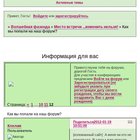
Активные темы
Привет, Гость!
Войдите
или
зарегистрируйтесь
.
»
Волшебная фазенда
»
Место встречи ...изменить нельзя!
»
Как
вы попали на наш форум?
Информация для вас
Приветствуем тебя на форуме,
дорогой Гость.
Для участия в конференциях
предлагаем
Войти на форум
или
Зарегистрироваться (не
забудьте указать при
регистрации дату своего
рождения, чтобы мы могли
поздравить Вас с днем
рождения)
.
Страница:
«
1
…
10
11
12
Как вы попали на наш форум?
Поделиться
2012-01-19
111
Клелия
10:51:00
Пользователь
[взломанный сайт] А меня ни кто не
приглашал. Я сама к вам пришла...