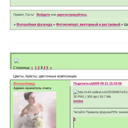
Привет, Гость!
Войдите
или
зарегистрируйтесь
.
»
Волшебная фазенда
»
Фотоклипарт, векторный и растровый
»
Цв
Страница:
«
1
2
3
4
5
»
Цветы, букеты, цветочные композиции
Волшебница
Поделиться
2009-09-21 15:33:56
Админ-хранитель очага
30 PNG | 300 dpi | 59.7 Мb
letitbit
Читайте Правила форума!!!Не знание
0