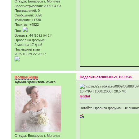
Откуда:
Беларусь г. Могилев
Зарегистрирован
: 2009-04-03
Приглашений:
0
Сообщений:
8020
Уважение:
+1730
Позитив:
+4822
Пол:
Возраст:
44
[1982-04-24]
Провел на форуме:
2 месяца 17 дней
Последний визит:
2025-01-29 22:26:17
Волшебница
Поделиться
2009-09-21 15:37:46
Админ-хранитель очага
16 PNG | 1500х2000 | 28.5 Мb
letitbit
Читайте Правила форума!!!Не знание
+1
Откуда:
Беларусь г. Могилев