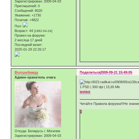
Зарегистрирован
: 2009-04-03
Приглашений:
0
Сообщений:
8020
Уважение:
+1730
Позитив:
+4822
Пол:
Возраст:
44
[1982-04-24]
Провел на форуме:
2 месяца 17 дней
Последний визит:
2025-01-29 22:26:17
Волшебница
Поделиться
2009-09-21 15:49:05
Админ-хранитель очага
1 PSD | 300 dpi | 15,65 Mb
letitbit
Читайте Правила форума!!!Не знание
0
Откуда:
Беларусь г. Могилев
Зарегистрирован
: 2009-04-03