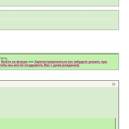
ость.
м
Войти на форум
или
Зарегистрироваться (не забудьте указать при
чтобы мы могли поздравить Вас с днем рождения)
.
21