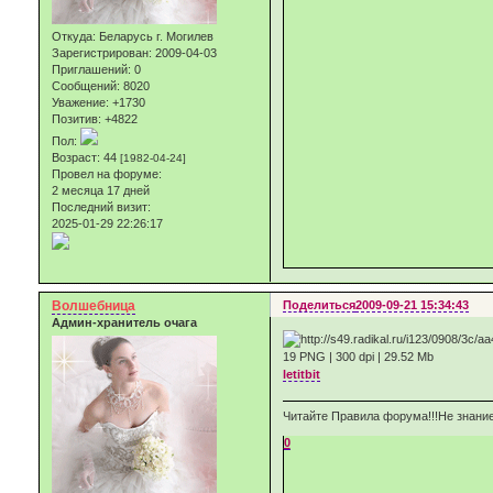
Откуда:
Беларусь г. Могилев
Зарегистрирован
: 2009-04-03
Приглашений:
0
Сообщений:
8020
Уважение:
+1730
Позитив:
+4822
Пол:
Возраст:
44
[1982-04-24]
Провел на форуме:
2 месяца 17 дней
Последний визит:
2025-01-29 22:26:17
Волшебница
Поделиться
2009-09-21 15:34:43
Админ-хранитель очага
19 PNG | 300 dpi | 29.52 Мb
letitbit
Читайте Правила форума!!!Не знание
0