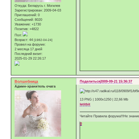
Откуда:
Беларусь г. Могилев
Зарегистрирован
: 2009-04-03
Приглашений:
0
Сообщений:
8020
Уважение:
+1730
Позитив:
+4822
Пол:
Возраст:
44
[1982-04-24]
Провел на форуме:
2 месяца 17 дней
Последний визит:
2025-01-29 22:26:17
Волшебница
Поделиться
2009-09-21 15:36:37
Админ-хранитель очага
13 PNG | 1000х1250 | 22,66 Mb
letitbit
Читайте Правила форума!!!Не знание
0