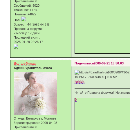
Приглашений:
0
Сообщений:
8020
Уважение:
+1730
Позитив:
+4822
Пол:
Возраст:
44
[1982-04-24]
Провел на форуме:
2 месяца 17 дней
Последний визит:
2025-01-29 22:26:17
Волшебница
Поделиться
2009-09-21 15:50:03
Админ-хранитель очага
10 PNG | 3600x4800 | 100 Мb
letitbit
Читайте Правила форума!!!Не знание
0
Откуда:
Беларусь г. Могилев
Зарегистрирован
: 2009-04-03
Приглашений:
0