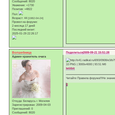
Сообщений:
8020
Уважение:
+1730
Позитив:
+4822
Пол:
Возраст:
44
[1982-04-24]
Провел на форуме:
2 месяца 17 дней
Последний визит:
2025-01-29 22:26:17
Волшебница
Поделиться
2009-09-21 15:51:28
Админ-хранитель очага
10 PNG | 3000x4000 | 93.51 Мб
letitbit
Читайте Правила форума!!!Не знание
0
Откуда:
Беларусь г. Могилев
Зарегистрирован
: 2009-04-03
Приглашений:
0
Сообщений:
8020