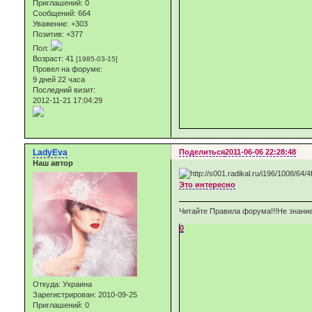
Приглашений:
0
Сообщений:
664
Уважение:
+303
Позитив:
+377
Пол:
Возраст:
41
[1985-03-15]
Провел на форуме:
9 дней 22 часа
Последний визит:
2012-11-21 17:04:29
LadyEva
Поделиться
2011-06-06 22:28:48
Наш автор
Это интересно
Читайте Правила форума!!!Не знание
0
Откуда:
Украина
Зарегистрирован
: 2010-09-25
Приглашений:
0