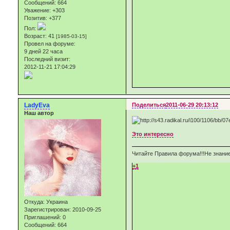
Сообщений:
664
Уважение:
+303
Позитив:
+377
Пол:
Возраст:
41
[1985-03-15]
Провел на форуме:
9 дней 22 часа
Последний визит:
2012-11-21 17:04:29
LadyEva
Поделиться
2011-06-29 20:13:12
Наш автор
Это интересно
Читайте Правила форума!!!Не знание
+1
Откуда:
Украина
Зарегистрирован
: 2010-09-25
Приглашений:
0
Сообщений:
664