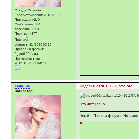
Откуда:
Украина
Зарегистрирован
: 2010-09-25
Приглашений:
0
Сообщений:
664
Уважение:
+303
Позитив:
+377
Пол:
Возраст:
41
[1985-03-15]
Провел на форуме:
9 дней 22 часа
Последний визит:
2012-11-21 17:04:29
LadyEva
Поделиться
2011-06-06 22:21:42
Наш автор
Это интересно
Читайте Правила форума!!!Не знание
0