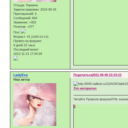
Откуда:
Украина
Зарегистрирован
: 2010-09-25
Приглашений:
0
Сообщений:
664
Уважение:
+303
Позитив:
+377
Пол:
Возраст:
41
[1985-03-15]
Провел на форуме:
9 дней 22 часа
Последний визит:
2012-11-21 17:04:29
LadyEva
Поделиться
2011-06-06 22:23:23
Наш автор
Это интересно
Читайте Правила форума!!!Не знание
0