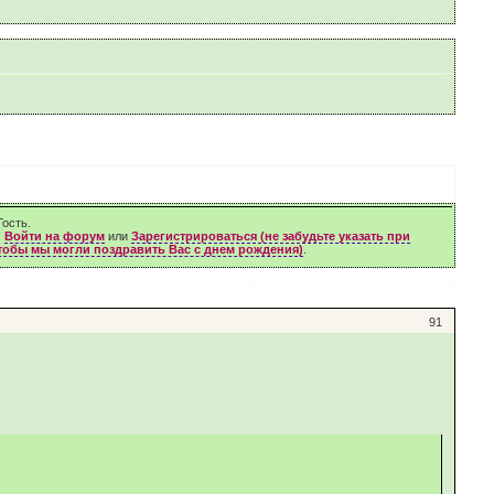
ость.
м
Войти на форум
или
Зарегистрироваться (не забудьте указать при
чтобы мы могли поздравить Вас с днем рождения)
.
91