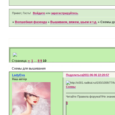
Привет, Гость!
Войдите
или
зарегистрируйтесь
.
»
Волшебная фазенда
»
Вышиваем, вяжем, шьем и т.д.
»
Схемы д
Страница:
«
1
…
8
9
10
Схемы для вышивания
LadyEva
Поделиться
2011-06-06 22:20:57
Наш автор
Схемы
Читайте Правила форума!!!Не знание
0