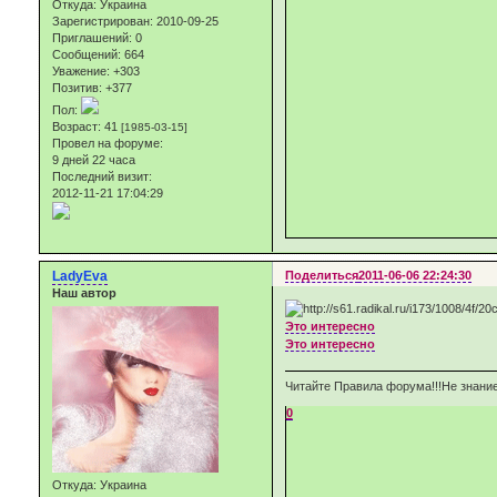
Откуда:
Украина
Зарегистрирован
: 2010-09-25
Приглашений:
0
Сообщений:
664
Уважение:
+303
Позитив:
+377
Пол:
Возраст:
41
[1985-03-15]
Провел на форуме:
9 дней 22 часа
Последний визит:
2012-11-21 17:04:29
LadyEva
Поделиться
2011-06-06 22:24:30
Наш автор
Это интересно
Это интересно
Читайте Правила форума!!!Не знание
0
Откуда:
Украина