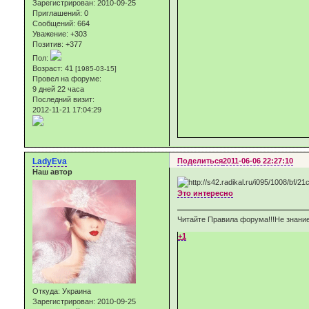
Зарегистрирован
: 2010-09-25
Приглашений:
0
Сообщений:
664
Уважение:
+303
Позитив:
+377
Пол:
Возраст:
41
[1985-03-15]
Провел на форуме:
9 дней 22 часа
Последний визит:
2012-11-21 17:04:29
LadyEva
Поделиться
2011-06-06 22:27:10
Наш автор
Это интересно
Читайте Правила форума!!!Не знание
+1
Откуда:
Украина
Зарегистрирован
: 2010-09-25