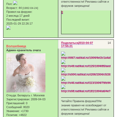
ответственности! Реклама сайтов и
Пол:
форумов запрещена!
Возраст:
44
[1982-04-24]
Провел на форуме:
0
2 месяца 17 дней
Последний визит:
2025-01-29 22:26:17
Поделиться
2010-04-07
14
Волшебница
17:55:21
Админ-хранитель очага
Откуда:
Беларусь г. Могилев
Зарегистрирован
: 2009-04-03
Читайте Правила форума!!!Не
Приглашений:
0
знание правил-не освобождает от
Сообщений:
8020
ответственности! Реклама сайтов и
Уважение:
+1730
форумов запрещена!
Позитив:
+4822