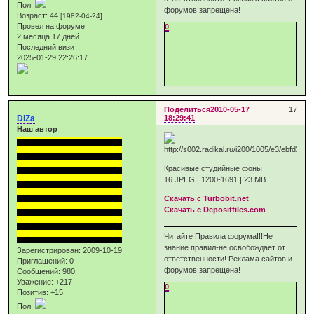
Пол:
форумов запрещена!
Возраст:
44
[1982-04-24]
Провел на форуме:
0
2 месяца 17 дней
Последний визит:
2025-01-29 22:26:17
Поделиться
2010-05-17
17
DiZa
18:29:41
Наш автор
Красивые студийные фоны
16 JPEG | 1200-1691 | 23 MB
Скачать с Turbobit.net
Скачать с Depositfiles.com
Читайте Правила форума!!!Не
знание правил-не освобождает от
Зарегистрирован
: 2009-10-19
ответственности! Реклама сайтов и
Приглашений:
0
форумов запрещена!
Сообщений:
980
Уважение:
+217
0
Позитив:
+15
Пол: