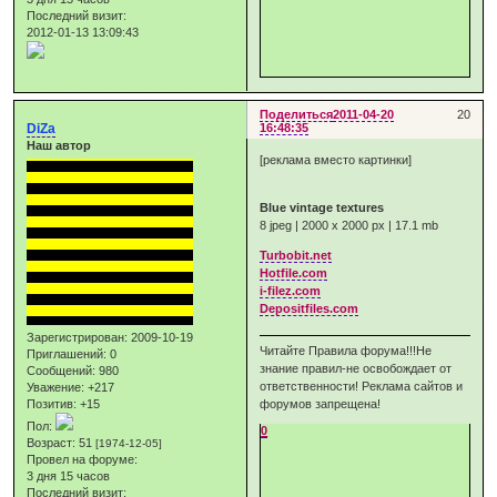
Последний визит:
2012-01-13 13:09:43
Поделиться
2011-04-20
20
DiZa
16:48:35
Наш автор
[реклама вместо картинки]
Blue vintage textures
8 jpeg | 2000 x 2000 px | 17.1 mb
Turbobit.net
Hotfile.com
i-filez.com
Depositfiles.com
Зарегистрирован
: 2009-10-19
Читайте Правила форума!!!Не
Приглашений:
0
знание правил-не освобождает от
Сообщений:
980
ответственности! Реклама сайтов и
Уважение:
+217
Позитив:
+15
форумов запрещена!
Пол:
0
Возраст:
51
[1974-12-05]
Провел на форуме:
3 дня 15 часов
Последний визит: