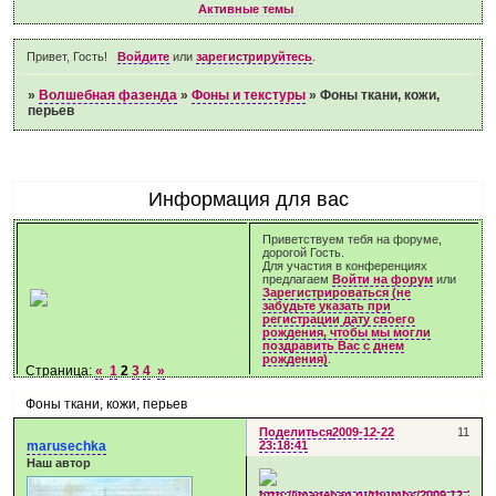
Активные темы
Привет, Гость!
Войдите
или
зарегистрируйтесь
.
»
Волшебная фазенда
»
Фоны и текстуры
»
Фоны ткани, кожи,
перьев
Информация для вас
Приветствуем тебя на форуме,
дорогой Гость.
Для участия в конференциях
предлагаем
Войти на форум
или
Зарегистрироваться (не
забудьте указать при
регистрации дату своего
рождения, чтобы мы могли
поздравить Вас с днем
рождения)
.
Страница:
«
1
2
3
4
»
Фоны ткани, кожи, перьев
Поделиться
2009-12-22
11
marusechka
23:18:41
Наш автор