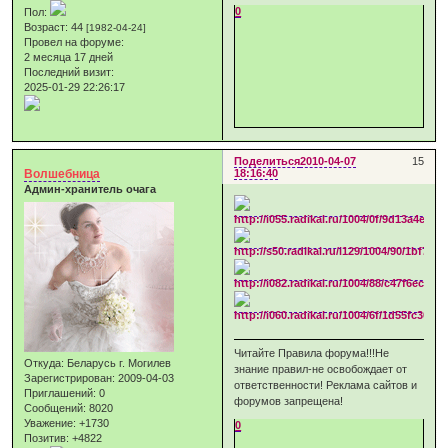
0
Пол:
Возраст:
44
[1982-04-24]
Провел на форуме:
2 месяца 17 дней
Последний визит:
2025-01-29 22:26:17
Поделиться
2010-04-07
15
Волшебница
18:16:40
Админ-хранитель очага
Читайте Правила форума!!!Не
Откуда:
Беларусь г. Могилев
знание правил-не освобождает от
Зарегистрирован
: 2009-04-03
ответственности! Реклама сайтов и
Приглашений:
0
форумов запрещена!
Сообщений:
8020
Уважение:
+1730
0
Позитив:
+4822