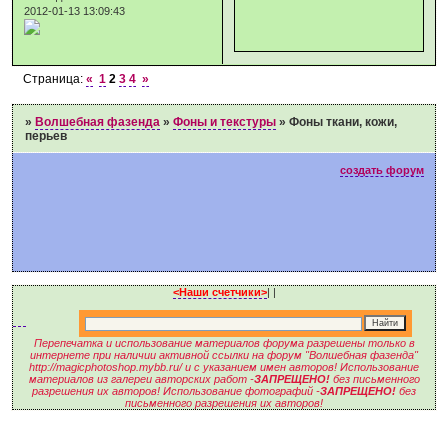
2012-01-13 13:09:43
Страница:
«
1
2
3
4
»
»
Волшебная фазенда
»
Фоны и текстуры
»
Фоны ткани, кожи,
перьев
создать форум
<Наши счетчики>
|
|
Перепечатка и использование материалов форума разрешены только в
интернете при наличии активной ссылки на форум "Волшебная фазенда"
http://magicphotoshop.mybb.ru/ и с указанием имен авторов! Использование
материалов из галереи авторских работ -
ЗАПРЕЩЕНО!
без письменного
разрешения их авторов! Использование фотографий -
ЗАПРЕЩЕНО!
без
письменного разрешения их авторов!