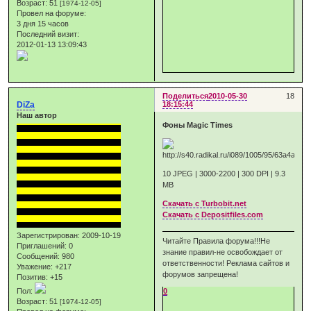
Возраст:
51
[1974-12-05]
Провел на форуме:
3 дня 15 часов
Последний визит:
2012-01-13 13:09:43
Поделиться
2010-05-30
18
DiZa
18:15:44
Наш автор
Фоны Magic Times
10 JPEG | 3000-2200 | 300 DPI | 9.3
MB
Скачать с Turbobit.net
Скачать с Depositfiles.com
Зарегистрирован
: 2009-10-19
Читайте Правила форума!!!Не
Приглашений:
0
знание правил-не освобождает от
Сообщений:
980
ответственности! Реклама сайтов и
Уважение:
+217
форумов запрещена!
Позитив:
+15
0
Пол:
Возраст:
51
[1974-12-05]