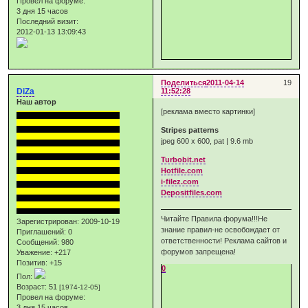
Провел на форуме:
3 дня 15 часов
Последний визит:
2012-01-13 13:09:43
Поделиться
2011-04-14
19
DiZa
11:52:28
Наш автор
[реклама вместо картинки]
Stripes patterns
jpeg 600 x 600, pat | 9.6 mb
Turbobit.net
Hotfile.com
i-filez.com
Depositfiles.com
Читайте Правила форума!!!Не
Зарегистрирован
: 2009-10-19
знание правил-не освобождает от
Приглашений:
0
ответственности! Реклама сайтов и
Сообщений:
980
форумов запрещена!
Уважение:
+217
Позитив:
+15
0
Пол:
Возраст:
51
[1974-12-05]
Провел на форуме:
3 дня 15 часов