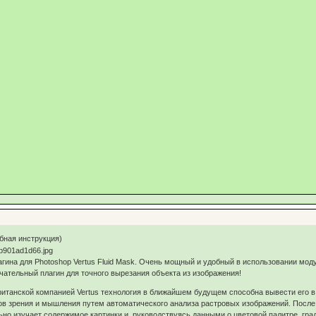
обная инструкция)
гина для Photoshop Vertus Fluid Mask. Очень мощный и удобный в использовании моду
ательный плагин для точного вырезания объекта из изображения!
британской компанией Vertus технология в ближайшем будущем способна вывести его 
в зрения и мышления путем автоматического анализа растровых изображений. После т
о изучает содержимое картинки и, руководствуясь данными о цветовой палитре, град