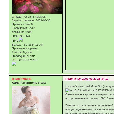
Откуда:
Россия г. Крымск
Зарегистрирован
: 2009-04-30
Приглашений:
0
Сообщений:
2512
Уважение:
+999
Позитив:
+523
Пол:
Возраст:
61
[1964-11-06]
Провел на форуме:
1 месяц 0 дней
Последний визит:
2015-03-19 20:42:07
Волшебница
Поделиться
2009-09-20 23:34:10
Админ-хранитель очага
Плагин Vertus Fluid Mask 3.2 (+ подр
Самая новая версия популярного пла
потдерживающих формат .8bf)! Замеч
Похоже, что взятая на вооружение 
процесса деятельности наших органо
интеллектуальный механизм тщательн