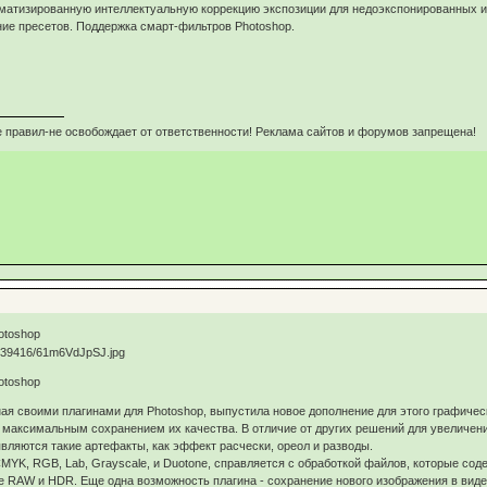
матизированную интеллектуальную коррекцию экспозиции для недоэкспонированных и
ние пресетов. Поддержка смарт-фильтров Photoshop.
 правил-не освобождает от ответственности! Реклама сайтов и форумов запрещена!
hotoshop
hotoshop
стная своими плагинами для Photoshop, выпустила новое дополнение для этого графиче
максимальным сохранением их качества. В отличие от других решений для увеличени
являются такие артефакты, как эффект расчески, ореол и разводы.
YK, RGB, Lab, Grayscale, и Duotone, справляется с обработкой файлов, которые содер
 RAW и HDR. Еще одна возможность плагина - сохранение нового изображения в виде 