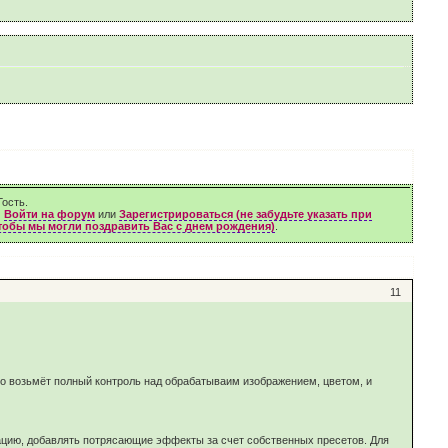
ость.
м
Войти на форум
или
Зарегистрироваться (не забудьте указать при
чтобы мы могли поздравить Вас с днем рождения)
.
11
о возьмёт полный контроль над обрабатываим изображением, цветом, и
зацию, добавлять потрясающие эффекты за счет собственных пресетов. Для