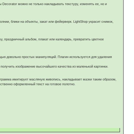
Decorator можно не только накладывать текстуру, изменять ее, но и
ии, блики на объекты, закат или фейерверк. LightShop украсит снимок,
у, праздничный альбом, плакат или календарь, превратить цветное
ощью довольно простых манипуляций. Плагин используется для удаления
получить изображение высочайшего качества из маленькой картинки.
ограмма имитирует масляную живопись, накладывает мазки таким образом,
ественно оформленный текст на готовое полотно.