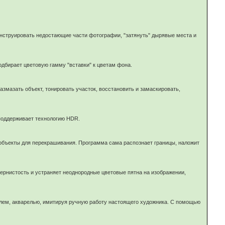
конструировать недостающие части фотографии, "затянуть" дырявые места и
одбирает цветовую гамму "вставки" к цветам фона.
змазать объект, тонировать участок, восстановить и замаскировать,
 поддерживает технологию HDR.
е объекты для перекрашивания. Программа сама распознает границы, наложит
нистость и устраняет неоднородные цветовые пятна на изображении,
глем, акварелью, имитируя ручную работу настоящего художника. С помощью