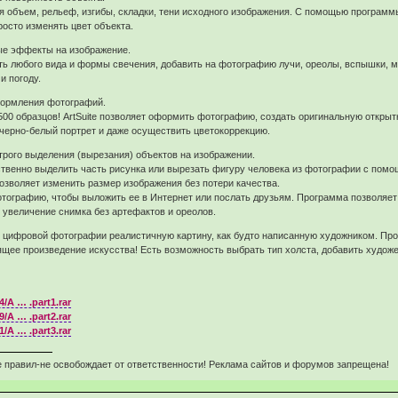
 объем, рельеф, изгибы, складки, тени исходного изображения. С помощью программы 
росто изменять цвет объекта.
ые эффекты на изображение.
любого вида и формы свечения, добавить на фотографию лучи, ореолы, вспышки, молн
и погоду.
ормления фотографий.
500 образцов! ArtSuite позволяет оформить фотографию, создать оригинальную открытк
черно-белый портрет и даже осуществить цветокоррекцию.
рого выделения (вырезания) объектов на изображении.
ственно выделить часть рисунка или вырезать фигуру человека из фотографии с пом
позволяет изменить размер изображения без потери качества.
тографию, чтобы выложить ее в Интернет или послать друзьям. Программа позволяет 
е увеличение снимка без артефактов и ореолов.
з цифровой фотографии реалистичную картину, как будто написанную художником. Пр
ящее произведение искусства! Есть возможность выбрать тип холста, добавить худож
4/A … .part1.rar
9/A … .part2.rar
1/A … .part3.rar
 правил-не освобождает от ответственности! Реклама сайтов и форумов запрещена!