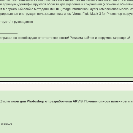
ли вручную идентифицируются области для удаления и сохранения (ключевые объекты,
я в служебный слой с метаданными IIL (Image Information Layer) комплексная маска, 
ированная инструкция пользования плагином Vertus Fluid Mask 3 for Photoshop на рус
твует / + руководство
 правил-не освобождает от ответственности! Реклама сайтов и форумов запрещена!
з 13 плагинов для Photoshop от разработчика AKVIS. Полный список плагинов и 
4 и выше