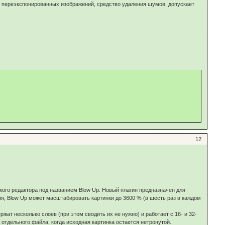
 переэкспонированных изображений, средство удаления шумов, допускает
12
ского редактора под названием Blow Up. Новый плагин предназначен для
я, Blow Up может масштабировать картинки до 3600 % (в шесть раз в каждом
жат несколько слоев (при этом сводить их не нужно) и работает с 16- и 32-
отдельного файла, когда исходная картинка остается нетронутой.