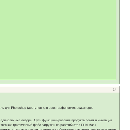
14
ль для Photoshop (доступен для всех графических редакторов,
в единоличные лидеры. Суть функционирования продукта лежит в имитации
ого как графический файл загружен на рабочий стол Fluid Mask,
иентах и текстурах редактируемого изображения, разделяет его на условные