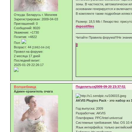
зоны. В частности, автоматически и
основании генерируется и включаетс
В комплекте также подробная иллюстр
Откуда:
Беларусь г. Могилев
Зарегистрирован
: 2009-04-03
Размер: 18,5 Mb / Лекарство: присутс
Приглашений:
0
depositfiles
Сообщений:
8020
Уважение:
+1730
Позитив:
+4822
Читайте Правила форума!!!Не знание
Пол:
0
Возраст:
44
[1982-04-24]
Провел на форуме:
2 месяца 17 дней
Последний визит:
2025-01-29 22:26:17
Волшебница
Поделиться
2009-09-20 23:37:51
Админ-хранитель очага
AKVIS Plugins Pack - это набор и
Год выпуска: 2009
Разработчик: AKVIS
Платформа: PPC/Intel universal
Системные требования: Mac OS 10.
Язык интерфейса: только английский
Таблетка: Не требуется