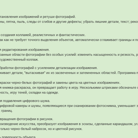
тановления изображений и ретуши фотографий.
ы, пятна, пыль, следы от сгибов и другие дефекты; убрать лишние детали, текст; ре
создания коллажей, реалистичных и фантастических.
ак как не требует точного выделения объектов, автоматически сглаживает границы и п
я редактирования изображения.
анные области фотографии без особых усилий: изменить насыщенность и резкость, ра
 художественный коллаж.
работки фотографий с усилением детализации изображения.
кивает детали, "вытаскивая" их из засвеченных и затемненных областей. Программа
краски черно-белых фотографий и замены цвета на цветных изображениях.
ская книжка-раскраска, он превращает работу в игру. Несколькими штрихами обозначьт
сть, игру теней, складки на одежде.
я подавления цифрового шума.
фровой камеры и шумы, появляющиеся при сканировании фотоснимка, уменьшает зер
 границ.
вращения фотографии в рисунок.
оизведение искусства, преобразует изображения в эскизы, сделанные карандашом, у
олько черно-белый набросок, но и цветной рисунок.
 поверхность объекта.