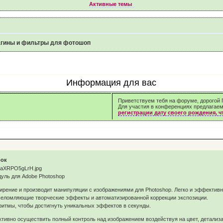
Активные темы
гины и фильтры для фотошоп
Информация для вас
Приветствуем тебя на форуме, дорогой Г
Для участия в конференциях предлагае
регистрации дату своего рождения, 
рок
уль для Adobe Photoshop
ирение и производит манипуляции с изображениями для Photoshop. Легко и эффективн
ошеломляющие творческие эффекты и автоматизированной коррекции экспозиции.
ритмы, чтобы достигнуть уникальных эффектов в секунды.
ективно осуществить полный контроль над изображением воздействуя на цвет, детали