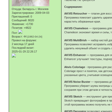
Содержание:
Откуда:
Беларусь г. Могилев
Зарегистрирован
: 2009-04-03
AKVIS Retoucher
— плагин для восс
Приглашений:
0
Программа помогает удалить царапин
Сообщений:
8020
нарастить оборванные края.
Уважение:
+1730
Позитив:
+4822
AKVIS Chameleon
— программа для 
Chameleon экономит время и силы, т
Пол:
Возраст:
44
[1982-04-24]
Провел на форуме:
AKVIS MultiBrish
— набор кистей дл
2 месяца 17 дней
Программа позволяет исправить избр
Последний визит:
удалить ненужный объект и создать
2025-01-29 22:26:17
AKVIS Enhancer
— программа для об
Enhancer улучшает текстуры, подчер
Akvis Coloriage
- программа для рас
Coloriage прост и понятен, как дет
указанные цвета, учитывая освещенно
AKVIS Noise Buster
— программа дл
Программа убирает шумы матрицы ци
сохраняя при этом детали и четкость
AKVIS Sketch
— инструмент для пре
Sketch превращает фотографию в пр
этой программы можно получить не т
AKVIS Decorator
позволяет изменять