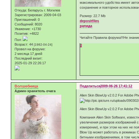
максимального удобства имеет авто
сохранение и повторное использова
Откуда:
Беларусь г. Могилев
Зарегистрирован
: 2009-04-03
Размер: 22.7 Mb
Приглашений:
0
depositfiles
Сообщений:
8020
рапида
Уважение:
+1730
Позитив:
+4822
Читайте Правила форума!!!Не знание
Пол:
Возраст:
44
[1982-04-24]
0
Провел на форуме:
2 месяца 17 дней
Последний визит:
2025-01-29 22:26:17
Волшебница
Поделиться
2009-06-26 17:41:12
Админ-хранитель очага
Alien Skin BlowUp v2.0.2 For Adobe P
Alien Skin BlowUp v2.0.2 For Adobe P
Компания Alien Skin Software, изве
увеличения размеров изображений с 
измерении), и при этом на них не по
Blow Up может работать в режимах CM
битными изображениями, в том числе