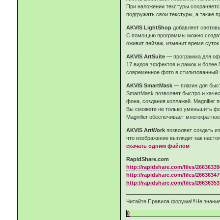
При наложении текстуры сохраняется
подгружать свои текстуры, а также п
AKVIS LightShop
добавляет светов
С помощью программы можно создать 
оживит пейзаж, изменит время суток 
AKVIS ArtSuite
— программа для оф
17 видов эффектов и рамок и более 
современное фото в стилизованный 
AKVIS SmartMask
— плагин для быст
SmartMask позволяет быстро и каче
фона, создания коллажей. Magnifier 
Вы сможете не только уменьшить фо
Magnifier обеспечивает многократно
AKVIS ArtWork
позволяет создать и
что изображение выглядит как насто
скачать одним файлом
RapidShare.com
http://rapidshare.com/files/26636339
http://rapidshare.com/files/26636347
http://rapidshare.com/files/26636353
Читайте Правила форума!!!Не знание
0