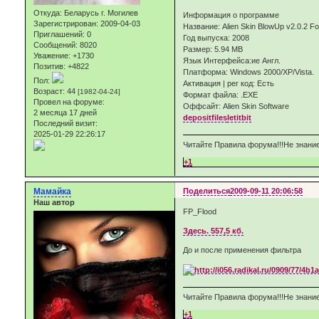
Откуда:
Беларусь г. Могилев
Информация о программе
Зарегистрирован
: 2009-04-03
Название: Alien Skin BlowUp v2.0.2 F
Приглашений:
0
Год выпуска: 2008
Сообщений:
8020
Размер: 5.94 MB
Уважение:
+1730
Язык Интерфейса:ие Англ.
Позитив:
+4822
Платформа: Windows 2000/XP/Vista.
Пол:
Активация | рег код: Есть
Возраст:
44
[1982-04-24]
Формат файла: .EXE
Провел на форуме:
Оффсайт: Alien Skin Software
2 месяца 17 дней
depositfiles
letitbit
Последний визит:
2025-01-29 22:26:17
Читайте Правила форума!!!Не знание
+1
Мамайка
Поделиться
2009-09-11 20:06:58
Наш автор
FP_Flood
Здесь. 557,5 кб.
До и после применения фильтра
Читайте Правила форума!!!Не знание
+1