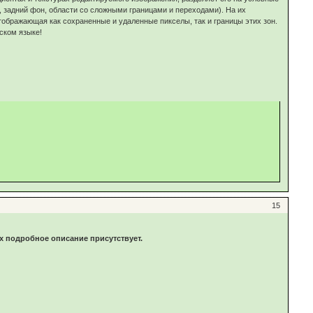
 задний фон, области со сложными границами и переходами). На их
отображающая как сохраненные и удаленные пикселы, так и границы этих зон.
ском языке!
15
их подробное описание присутствует.