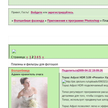
Привет, Гость!
Войдите
или
зарегистрируйтесь
.
»
Волшебная фазенда
»
Приложения к программе Photoshop
»
Пла
Страница:
«
1
2
3
4
5
»
Плагины и фильтры для фотошоп
Волшебница
Поделиться
2009-04-22 19:09:26
Админ-хранитель очага
Topaz Adjust HDR 3.09 +Presets+ У
Topaz Adjust HDR-подключаемый мод
Топаз регулирует программное расш
деталями для того, чтобы создать 
Топаз, используeт продвинутые алго
Topaz Adjust позволяет легко и эфф