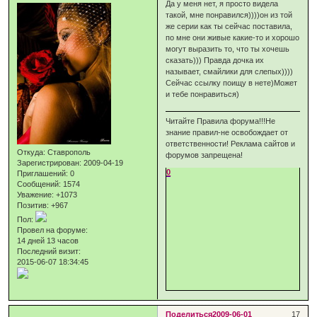
Да у меня нет, я просто видела
такой, мне понравился))))он из той
же серии как ты сейчас поставила,
по мне они живые какие-то и хорошо
могут выразить то, что ты хочешь
сказать))) Правда дочка их
называет, смайлики для слепых))))
Сейчас ссылку поищу в нете)Может
и тебе понравиться)
Читайте Правила форума!!!Не
знание правил-не освобождает от
ответственности! Реклама сайтов и
Откуда:
Ставрополь
форумов запрещена!
Зарегистрирован
: 2009-04-19
0
Приглашений:
0
Сообщений:
1574
Уважение:
+1073
Позитив:
+967
Пол:
Провел на форуме:
14 дней 13 часов
Последний визит:
2015-06-07 18:34:45
Поделиться
2009-06-01
17