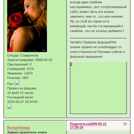
всегда один смайлик
настораживал...вот этот[взломанный
сайт], может быть его можно
заменить чем-то...это мое мнение...
Ир, из этой же серии есть
кивающий, как бы соглашающийся
смайлик...его не хочешь добавить?
Читайте Правила форума!!!Не
знание правил-не освобождает от
ответственности! Реклама сайтов и
Откуда:
Ставрополь
форумов запрещена!
Зарегистрирован
: 2009-04-19
0
Приглашений:
0
Сообщений:
1574
Уважение:
+1073
Позитив:
+967
Пол:
Провел на форуме:
14 дней 13 часов
Последний визит:
2015-06-07 18:34:45
Поделиться
2009-05-21
15
Волшебница
17:39:19
Админ-хранитель очага