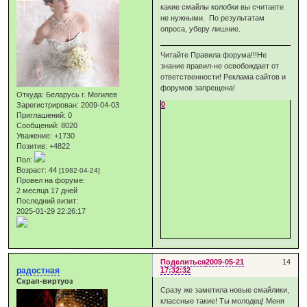
какие смайлы колобки вы считаете
не нужными. По результатам
опроса, уберу лишние.
Читайте Правила форума!!!Не
знание правил-не освобождает от
ответственности! Реклама сайтов и
форумов запрещена!
Откуда:
Беларусь г. Могилев
0
Зарегистрирован
: 2009-04-03
Приглашений:
0
Сообщений:
8020
Уважение:
+1730
Позитив:
+4822
Пол:
Возраст:
44
[1982-04-24]
Провел на форуме:
2 месяца 17 дней
Последний визит:
2025-01-29 22:26:17
Поделиться
2009-05-21
14
радостная
17:32:32
Скрап-виртуоз
Сразу же заметила новые смайлики,
классные такие! Ты молодец! Меня