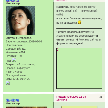
Наш автор
Natalinka
, хочу такую же фотку
[взломанный сайт] [взломанный
сайт]
пока свою большую не выкладываю,
но на аватарке я
Читайте Правила форума!!!Не
знание правил-не освобождает от
Откуда:
г.Ставрополь
ответственности! Реклама сайтов и
Зарегистрирован
: 2009-06-08
форумов запрещена!
Приглашений:
0
Сообщений:
411
0
Уважение:
+274
Позитив:
+39
Пол:
Возраст:
46
[1980-06-16]
Провел на форуме:
4 дня 7 часов
Последний визит:
2013-12-30 09:54:20
Поделиться
2009-12-08
33
Natalinka
18:44:42
Наш автор