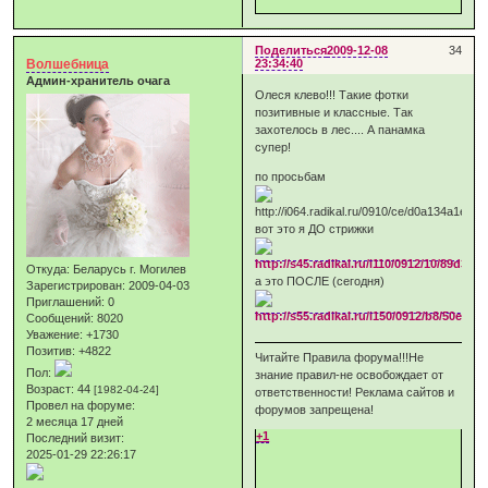
Поделиться
2009-12-08
34
Волшебница
23:34:40
Админ-хранитель очага
Олеся клево!!! Такие фотки
позитивные и классные. Так
захотелось в лес.... А панамка
супер!
по просьбам
вот это я ДО стрижки
Откуда:
Беларусь г. Могилев
а это ПОСЛЕ (сегодня)
Зарегистрирован
: 2009-04-03
Приглашений:
0
Сообщений:
8020
Уважение:
+1730
Позитив:
+4822
Читайте Правила форума!!!Не
Пол:
знание правил-не освобождает от
Возраст:
44
[1982-04-24]
ответственности! Реклама сайтов и
Провел на форуме:
форумов запрещена!
2 месяца 17 дней
+1
Последний визит:
2025-01-29 22:26:17