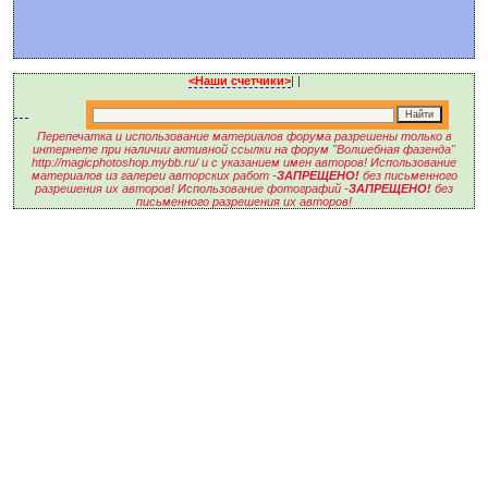
<Наши счетчики>
|
|
Перепечатка и использование материалов форума разрешены только в
интернете при наличии активной ссылки на форум "Волшебная фазенда"
http://magicphotoshop.mybb.ru/ и с указанием имен авторов! Использование
материалов из галереи авторских работ -
ЗАПРЕЩЕНО!
без письменного
разрешения их авторов! Использование фотографий -
ЗАПРЕЩЕНО!
без
письменного разрешения их авторов!