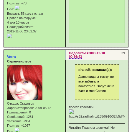
Позитив:
+73
Пол:
Возраст:
53
[1973-07-22]
Провел на форуме:
4 дня 10 часов
Последний визит:
2012-11-06 23:02:37
Поделиться
2009-12-10
39
Vetra
00:36:43
Скрап-виртуоз
shatsik написал(а):
Давно видела темку, но
все забывала
показаться. Зовут меня
Катя и моя София
Откуда:
Скадовск
просто красотки!
Зарегистрирован
: 2009-05-18
Приглашений:
0
Сообщений:
1281
Уважение:
+951
Позитив:
+1067
Читайте Правила форума!!!Не
Пол: