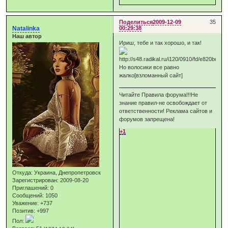
Поделиться
2009-12-09
35
Natalinka
00:29:38
Наш автор
Ириш, тебе и так хорошо, и так!
Но волосики все равно
жалко[взломанный сайт]
Читайте Правила форума!!!Не
знание правил-не освобождает от
ответственности! Реклама сайтов и
форумов запрещена!
+1
Откуда:
Украина, Днепропетровск
Зарегистрирован
: 2009-08-20
Приглашений:
0
Сообщений:
1050
Уважение:
+737
Позитив:
+997
Пол: