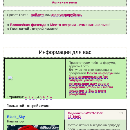
Активные темы
Привет, Гость!
Войдите
или
зарегистрируйтесь
.
»
Волшебная фазенда
»
Место встречи ...изменить нельзя!
»
Гюльчатай - открой личико!
Информация для вас
Приветствуем тебя на форуме,
дорогой Гость.
Для участия в конференциях
предлагаем
Войти на форум
или
Зарегистрироваться (не
забудьте указать при
регистрации дату своего
рождения, чтобы мы могли
поздравить Вас с днем
рождения)
.
Страница:
«
1
2
3
4
5
6
7
»
Гюльчатай - открой личико!
Поделиться
2009-12-08
31
Black_Sky
17:19:02
Наш автор
фото с летних выездов на природу
2009, самое примечательное сдесь