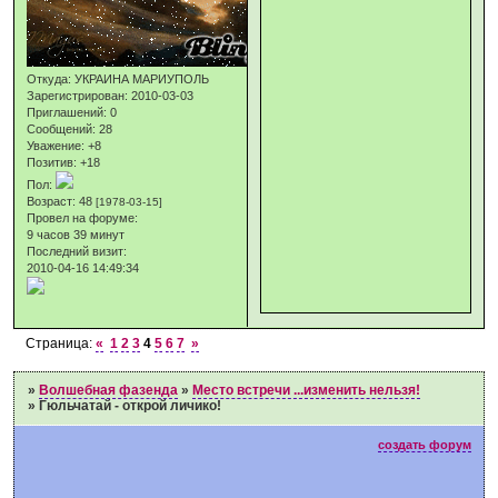
Откуда:
УКРАИНА МАРИУПОЛЬ
Зарегистрирован
: 2010-03-03
Приглашений:
0
Сообщений:
28
Уважение:
+8
Позитив:
+18
Пол:
Возраст:
48
[1978-03-15]
Провел на форуме:
9 часов 39 минут
Последний визит:
2010-04-16 14:49:34
Страница:
«
1
2
3
4
5
6
7
»
»
Волшебная фазенда
»
Место встречи ...изменить нельзя!
»
Гюльчатай - открой личико!
создать форум