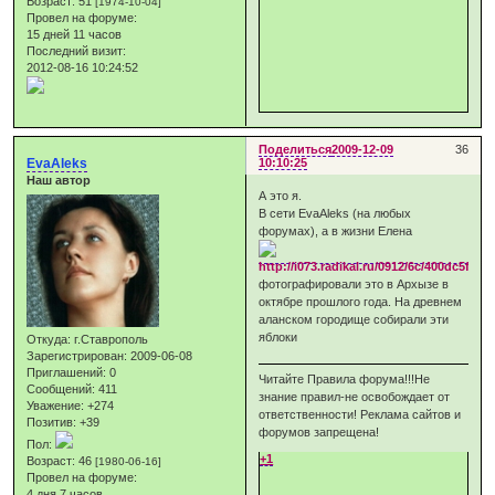
Возраст:
51
[1974-10-04]
Провел на форуме:
15 дней 11 часов
Последний визит:
2012-08-16 10:24:52
Поделиться
2009-12-09
36
EvaAleks
10:10:25
Наш автор
А это я.
В сети EvaAleks (на любых
форумах), а в жизни Елена
фотографировали это в Архызе в
октябре прошлого года. На древнем
аланском городище собирали эти
яблоки
Откуда:
г.Ставрополь
Зарегистрирован
: 2009-06-08
Приглашений:
0
Читайте Правила форума!!!Не
Сообщений:
411
знание правил-не освобождает от
Уважение:
+274
ответственности! Реклама сайтов и
Позитив:
+39
форумов запрещена!
Пол:
+1
Возраст:
46
[1980-06-16]
Провел на форуме:
4 дня 7 часов