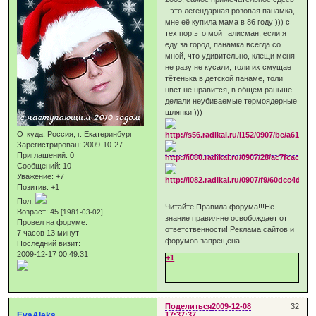
- это легендарная розовая панамка,
мне её купила мама в 86 году ))) с
тех пор это мой талисман, если я
еду за город, панамка всегда со
мной, что удивительно, клещи меня
не разу не кусали, толи их смущает
тётенька в детской панаме, толи
цвет не нравится, в общем раньше
делали неубиваемые термоядерные
шляпки )))
Откуда:
Россия, г. Екатеринбург
Зарегистрирован
: 2009-10-27
Приглашений:
0
Сообщений:
10
Уважение:
+7
Позитив:
+1
Пол:
Читайте Правила форума!!!Не
Возраст:
45
[1981-03-02]
знание правил-не освобождает от
Провел на форуме:
ответственности! Реклама сайтов и
7 часов 13 минут
форумов запрещена!
Последний визит:
2009-12-17 00:49:31
+1
Поделиться
2009-12-08
32
EvaAleks
17:37:37