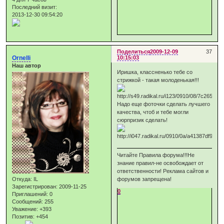
Последний визит:
2013-12-30 09:54:20
Поделиться
2009-12-09
37
Ornelli
10:15:03
Наш автор
Иришка, классненько тебе со
стрижкой - такая молоденькая!!!
Надо еще фоточки сделать лучшего
качества, чтоб и тебе могли
сюрпризик сделать!
Читайте Правила форума!!!Не
знание правил-не освобождает от
ответственности! Реклама сайтов и
Откуда:
IL
форумов запрещена!
Зарегистрирован
: 2009-11-25
0
Приглашений:
0
Сообщений:
255
Уважение:
+393
Позитив:
+454