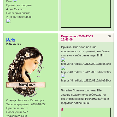
Пол:
Провел на форуме:
4 дня 22 часа
Последний визит:
2011-02-08 09:44:00
Поделиться
2009-12-09
38
LUNA
16:46:08
Наш автор
Иришка, мне тоже больше
понравилось со стрижкой, так более
стильно и тебе очень идет!!!!!!!!!!
Читайте Правила форума!!!Не
знание правил-не освобождает от
ответственности! Реклама сайтов и
Откуда:
Россия г. Ессентуки
форумов запрещена!
Зарегистрирован
: 2009-04-22
Приглашений:
0
0
Сообщений:
527
Уважение:
+438