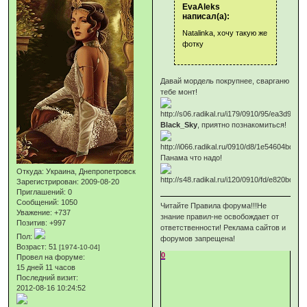
EvaAleks
написал(а):
Natalinka, хочу такую же
фотку
Давай мордель покрупнее, сварганю
тебе монт!
Black_Sky
, приятно познакомиться!
Панама что надо!
Откуда:
Украина, Днепропетровск
Зарегистрирован
: 2009-08-20
Приглашений:
0
Сообщений:
1050
Читайте Правила форума!!!Не
Уважение:
+737
знание правил-не освобождает от
Позитив:
+997
ответственности! Реклама сайтов и
Пол:
форумов запрещена!
Возраст:
51
[1974-10-04]
0
Провел на форуме:
15 дней 11 часов
Последний визит:
2012-08-16 10:24:52