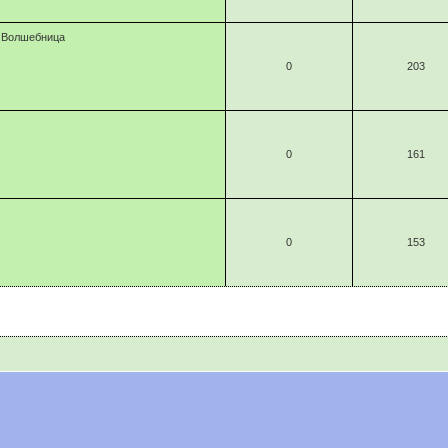
Волшебница
0
203
0
161
0
153