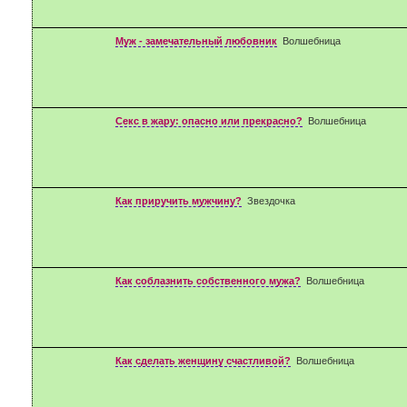
Муж - замечательный любовник
Волшебница
Секс в жару: опасно или прекрасно?
Волшебница
Как приручить мужчину?
Звездочка
Как соблазнить собственного мужа?
Волшебница
Как сделать женщину счастливой?
Волшебница