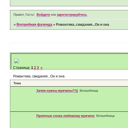
Привет, Гость!
Войдите
или
зарегистрируйтесь
.
»
Волшебная фазенда
»
Романтика..свидания...Он и она
Страница:
1
2
3
»
Романтика..свидания...Он и она
Тема
Зачем нужны мужчины?!))
Волшебница
Приятные слова любимому мужчине
Волшебница