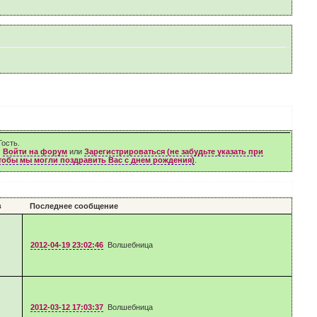
ость.
м
Войти на форум
или
Зарегистрироваться (не забудьте указать при
чтобы мы могли поздравить Вас с днем рождения)
.
в
Последнее сообщение
2012-04-19 23:02:46
Волшебница
2012-03-12 17:03:37
Волшебница