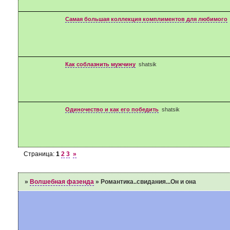
Самая большая коллекция комплиментов для любимого
Как соблазнить мужчину
shatsik
Одиночество и как его победить
shatsik
Страница:
1
2
3
»
»
Волшебная фазенда
»
Романтика..свидания...Он и она