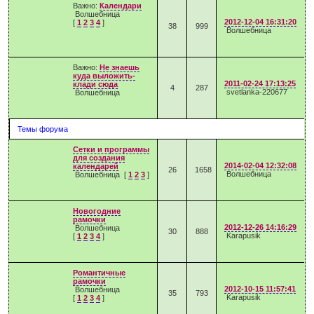
Важно:
Календари
Волшебница
2012-12-04 16:31:20
[
1
2
3
4
]
38
999
Волшебница
Важно:
Не знаешь
куда выложить-
2011-02-24 17:13:25
клади сюда
4
287
svetlanka-220677
Волшебница
Темы форума
Сетки и программы
для создания
2014-02-04 12:32:08
календарей
26
1658
Волшебница
Волшебница
[
1
2
3
]
Новогодние
рамочки
2012-12-26 14:16:29
Волшебница
30
888
Karapusik
[
1
2
3
4
]
Романтичные
рамочки
2012-10-15 11:57:41
Волшебница
35
793
Karapusik
[
1
2
3
4
]