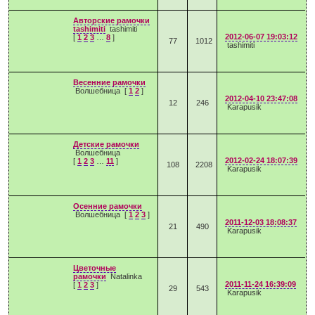
Авторские рамочки
tashimiti
tashimiti
2012-06-07 19:03:12
[
1
2
3
…
8
]
77
1012
tashimiti
Весенние рамочки
Волшебница
[
1
2
]
2012-04-10 23:47:08
12
246
Karapusik
Детские рамочки
Волшебница
2012-02-24 18:07:39
[
1
2
3
…
11
]
108
2208
Karapusik
Осенние рамочки
Волшебница
[
1
2
3
]
2011-12-03 18:08:37
21
490
Karapusik
Цветочные
рамочки
Natalinka
2011-11-24 16:39:09
[
1
2
3
]
29
543
Karapusik