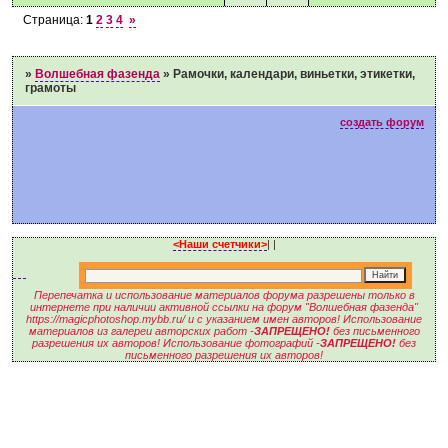
Страница:
1
2
3
4
»
»
Волшебная фазенда
»
Рамочки, календари, виньетки, этикетки,
грамоты
создать форум
<Наши счетчики>
|
|
Перепечатка и использование материалов форума разрешены только в
интернете при наличии активной ссылки на форум "Волшебная фазенда"
https://magicphotoshop.mybb.ru/ и с указанием имен авторов! Использование
материалов из галереи авторских работ -
ЗАПРЕЩЕНО!
без письменного
разрешения их авторов! Использование фотографий -
ЗАПРЕЩЕНО!
без
письменного разрешения их авторов!