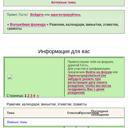
Активные темы
Привет, Гость!
Войдите
или
зарегистрируйтесь
.
»
Волшебная фазенда
»
Рамочки, календари, виньетки, этикетки,
грамоты
Информация для вас
Приветствуем тебя на форуме,
дорогой Гость.
Для участия в конференциях
предлагаем
Войти на форум
или
Зарегистрироваться (не
забудьте указать при
регистрации дату своего
рождения, чтобы мы могли
поздравить Вас с днем
рождения)
.
Страница:
1
2
3
4
»
Рамочки, календари, виньетки, этикетки, грамоты
Последнее
Тема
Ответов
Просмотров
сообщение
Важные темы