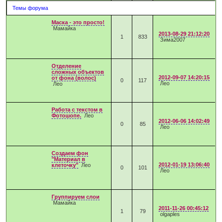
Темы форума
Маска - это просто!
Мамайка
2013-08-29 21:12:20
1
833
Зима2007
Отделение
сложных объектов
2012-09-07 14:20:15
от фона (волос)
0
117
Лео
Лео
Работа с текстом в
Фотошопе.
Лео
2012-06-06 14:02:49
0
85
Лео
Создаем фон
"Материал в
2012-01-19 13:06:40
клеточку"
Лео
0
101
Лео
Группируем слои
Мамайка
2011-11-26 00:45:12
1
79
olgaples