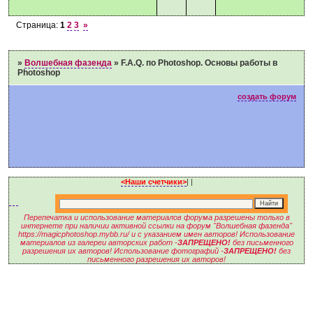
Страница:
1
2
3
»
»
Волшебная фазенда
»
F.A.Q. по Photoshop. Основы работы в
Photoshop
создать форум
<Наши счетчики>
|
|
Перепечатка и использование материалов форума разрешены только в
интернете при наличии активной ссылки на форум "Волшебная фазенда"
https://magicphotoshop.mybb.ru/ и с указанием имен авторов! Использование
материалов из галереи авторских работ -
ЗАПРЕЩЕНО!
без письменного
разрешения их авторов! Использование фотографий -
ЗАПРЕЩЕНО!
без
письменного разрешения их авторов!