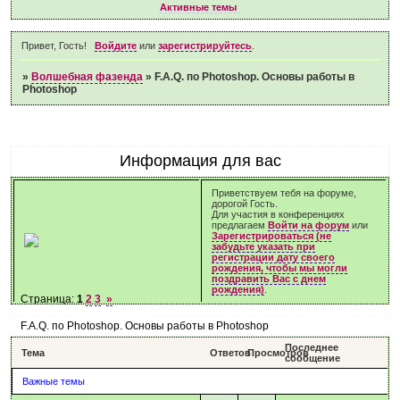
Активные темы
Привет, Гость!
Войдите
или
зарегистрируйтесь
.
»
Волшебная фазенда
»
F.A.Q. по Photoshop. Основы работы в
Photoshop
Информация для вас
Приветствуем тебя на форуме,
дорогой Гость.
Для участия в конференциях
предлагаем
Войти на форум
или
Зарегистрироваться (не
забудьте указать при
регистрации дату своего
рождения, чтобы мы могли
поздравить Вас с днем
рождения)
.
Страница:
1
2
3
»
F.A.Q. по Photoshop. Основы работы в Photoshop
Последнее
Тема
Ответов
Просмотров
сообщение
Важные темы