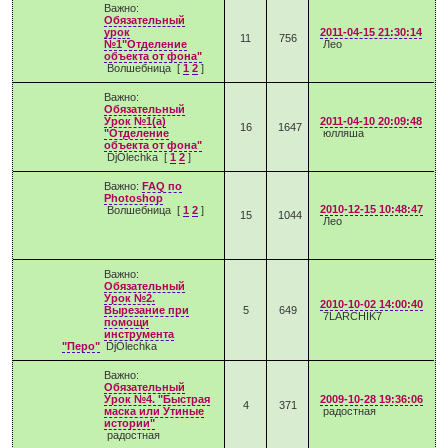
Важно:
Обязательный
урок
2011-04-15 21:30:14
11
756
№1"Отделение
Лео
объекта от фона"
Волшебница
[
1
2
]
Важно:
Обязательный
Урок №1(а)
2011-04-10 20:09:48
16
1647
"Отделение
юлляша
объекта от фона"
DjOlechka
[
1
2
]
Важно:
FAQ по
Photoshop
2010-12-15 10:48:47
Волшебница
[
1
2
]
15
1044
Лео
Важно:
Обязательный
Урок №2.
2010-10-02 14:00:40
Вырезание при
5
649
7LARCHIK7
помощи
инструмента
"Перо"
DjOlechka
Важно:
Обязательный
Урок №4. "Быстрая
2009-10-28 19:36:06
4
371
маска или Утиные
радостная
истории"
радостная