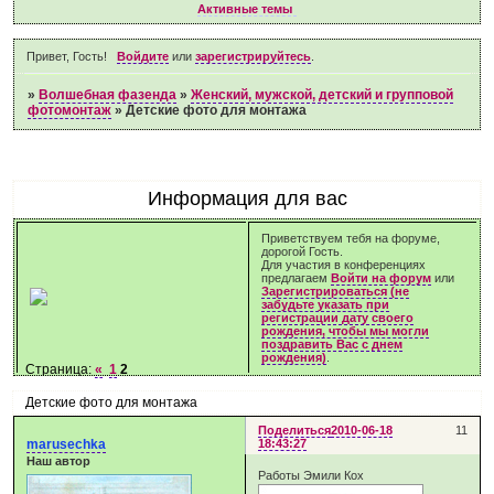
Активные темы
Привет, Гость!
Войдите
или
зарегистрируйтесь
.
»
Волшебная фазенда
»
Женский, мужской, детский и групповой
фотомонтаж
»
Детские фото для монтажа
Информация для вас
Приветствуем тебя на форуме,
дорогой Гость.
Для участия в конференциях
предлагаем
Войти на форум
или
Зарегистрироваться (не
забудьте указать при
регистрации дату своего
рождения, чтобы мы могли
поздравить Вас с днем
рождения)
.
Страница:
«
1
2
Детские фото для монтажа
Поделиться
2010-06-18
11
marusechka
18:43:27
Наш автор
Работы Эмили Кох