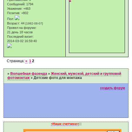
Сообщений:
1794
Уважение:
+463
Позитив:
+802
Пол:
Возраст:
44
[1982-08-07]
Провел на форуме:
21 день 18 часов
Последний визит:
2014-03-02 16:59:40
Страница:
«
1
2
»
Волшебная фазенда
»
Женский, мужской, детский и групповой
фотомонтаж
»
Детские фото для монтажа
создать форум
<Наши счетчики>
|
|