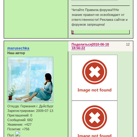
Читайте Правила форума!!!Не
знание правил-не освобождает от
ответственности! Реклама сайтов и
форумов запрещена!
0
Поделиться
2010-06-18
12
marusechka
18:56:22
Наш автор
Откуда:
Германия г. Дуйсбург
Зарегистрирован
: 2009-07-13
Приглашений:
0
Сообщений:
682
Уважение:
+427
Позитив:
+756
Пол: