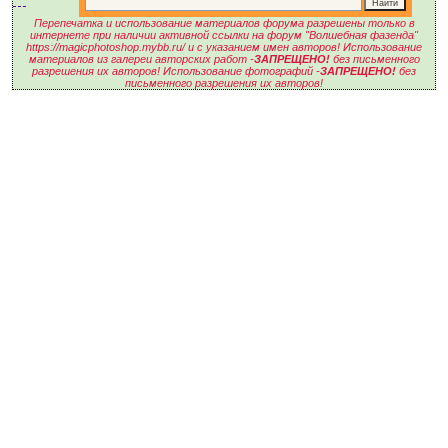
Перепечатка и использование материалов форума разрешены только в
интернете при наличии активной ссылки на форум "Волшебная фазенда"
https://magicphotoshop.mybb.ru/ и с указанием имен авторов! Использование
материалов из галереи авторских работ -
ЗАПРЕЩЕНО!
без письменного
разрешения их авторов! Использование фотографий -
ЗАПРЕЩЕНО!
без
письменного разрешения их авторов!