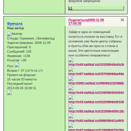
форумов запрещена!
+1
Поделиться
2009-11-08
38
Фричала
17:55:30
Наш автор
Зайдя в одно из помещений
погреться,попали на выставку.Тут в
Откуда:
Германия, г.Билефельд
основном уже были цветы собраны
Зарегистрирован
: 2009-11-05
в букеты.Или же просто стояли в
Приглашений:
0
вазах.Эти цветочные композиции
Сообщений:
135
мне особенно понравились!
Уважение:
+136
Позитив:
+30
Пол:
Возраст:
47
[1979-04-17]
Провел на форуме:
15 часов 53 минуты
Последний визит:
2013-09-26 16:00:11