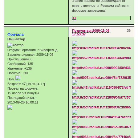
знание правил-не освобождает от
ответственности! Реклама сайтов и
форумов запрещена!
+1
Поделиться
2009-11-08
36
Фричала
17:53:37
Наш автор
Откуда:
Германия, г.Билефельд
Зарегистрирован
: 2009-11-05
Приглашений:
0
Сообщений:
135
Уважение:
+136
Позитив:
+30
Пол:
Возраст:
47
[1979-04-17]
Провел на форуме:
15 часов 53 минуты
Последний визит:
2013-09-26 16:00:11