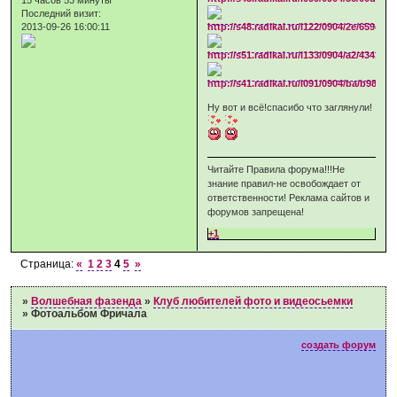
Последний визит:
2013-09-26 16:00:11
Ну вот и всё!спасибо что заглянули!
Читайте Правила форума!!!Не
знание правил-не освобождает от
ответственности! Реклама сайтов и
форумов запрещена!
+1
Страница:
«
1
2
3
4
5
»
»
Волшебная фазенда
»
Клуб любителей фото и видеосьемки
»
Фотоальбом Фричала
создать форум