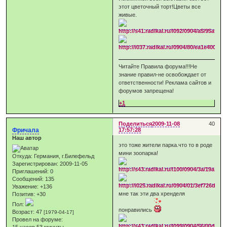
этот цветочный торт!Цветы все
живые.
Читайте Правила форума!!!Не
знание правил-не освобождает от
ответственности! Реклама сайтов и
форумов запрещена!
+1
Поделиться
2009-11-08
40
Фричала
17:57:28
Наш автор
это тоже жители парка.что то в роде
мини зоопарка!
Откуда:
Германия, г.Билефельд
Зарегистрирован
: 2009-11-05
Приглашений:
0
Сообщений:
135
Уважение:
+136
мне так эти два хренделя
Позитив:
+30
Пол:
понравились
Возраст:
47
[1979-04-17]
Провел на форуме:
15 часов 53 минуты