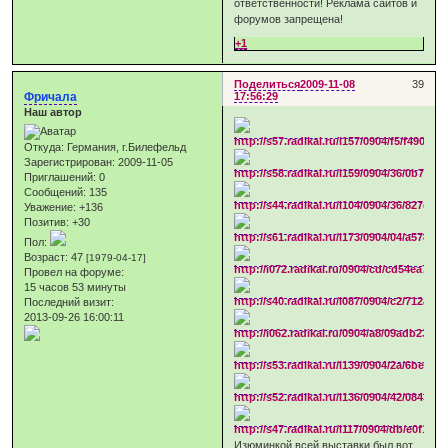
ответственности! Реклама сайтов и
форумов запрещена!
+1
Поделиться
2009-11-08
39
Фричала
17:56:29
Наш автор
Откуда:
Германия, г.Билефельд
Зарегистрирован
: 2009-11-05
Приглашений:
0
Сообщений:
135
Уважение:
+136
Позитив:
+30
Пол:
Возраст:
47
[1979-04-17]
Провел на форуме:
15 часов 53 минуты
Последний визит:
2013-09-26 16:00:11
Изюминкой всей выставки был вот