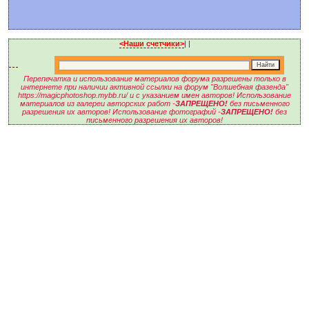
<Наши счетчики>
|
|
Перепечатка и использование материалов форума разрешены только в
интернете при наличии активной ссылки на форум "Волшебная фазенда"
https://magicphotoshop.mybb.ru/ и с указанием имен авторов! Использование
материалов из галереи авторских работ -
ЗАПРЕЩЕНО!
без письменного
разрешения их авторов! Использование фотографий -
ЗАПРЕЩЕНО!
без
письменного разрешения их авторов!