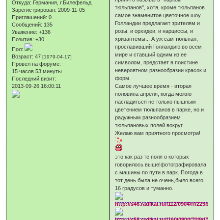
Откуда:
Германия, г.Билефельд
тюльпанов", хотя, кроме тюльпанов
Зарегистрирован
: 2009-11-05
самое знаменитое цветочное шоу
Приглашений:
0
Голландии предлагает зрителям и
Сообщений:
135
розы, и орхидеи, и нарциссы, и
Уважение:
+136
хризантемы... А уж сам тюльпан,
Позитив:
+30
прославивший Голландию во всем
Пол:
мире и ставший одним из ее
Возраст:
47
[1979-04-17]
символом, предстает в поистине
Провел на форуме:
невероятном разнообразии красок и
15 часов 53 минуты
форм.
Последний визит:
2013-09-26 16:00:11
Самое лучшее время - вторая
половина апреля, когда можно
насладиться не только пышным
цветением тюльпанов в парке, но и
радужным разнообразием
тюльпановых полей вокруг.
Желаю вам приятного просмотра!
это как раз те поля о которых
говорилось выше!фотографировала
с машины по пути в парк. Погода в
тот день была не очень,было всего
16 градусов и туманно.