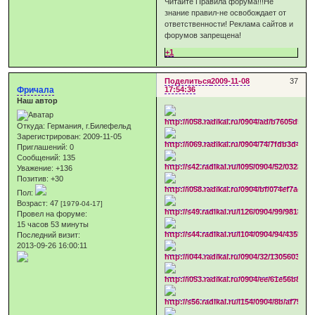
Читайте Правила форума!!!Не
знание правил-не освобождает от
ответственности! Реклама сайтов и
форумов запрещена!
+1
Поделиться
2009-11-08
37
Фричала
17:54:36
Наш автор
Откуда:
Германия, г.Билефельд
Зарегистрирован
: 2009-11-05
Приглашений:
0
Сообщений:
135
Уважение:
+136
Позитив:
+30
Пол:
Возраст:
47
[1979-04-17]
Провел на форуме:
15 часов 53 минуты
Последний визит:
2013-09-26 16:00:11