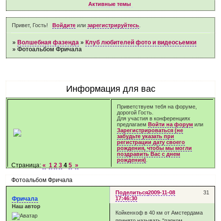
Активные темы
Привет, Гость!
Войдите
или
зарегистрируйтесь
.
»
Волшебная фазенда
»
Клуб любителей фото и видеосьемки
»
Фотоальбом Фричала
Информация для вас
Приветствуем тебя на форуме,
дорогой Гость.
Для участия в конференциях
предлагаем
Войти на форум
или
Зарегистрироваться (не
забудьте указать при
регистрации дату своего
рождения, чтобы мы могли
поздравить Вас с днем
рождения)
.
Страница:
«
1
2
3
4
5
»
Фотоальбом Фричала
Поделиться
2009-11-08
31
Фричала
17:46:30
Наш автор
Койкенхоф в 40 км от Амстердама
принято называть "парком