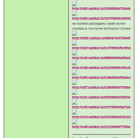
на поляне раскиданы такие пучки
соломы,в эти пучки воткнуты стулья