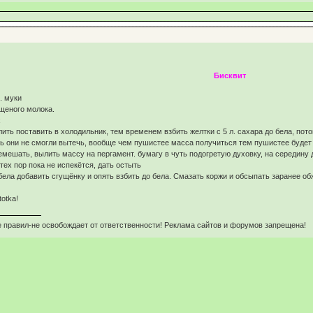
Бисквит
л. муки
ущеного молока.
х
лить поставить в холодильник, тем временем взбить желтки с 5 л. сахара до бела, по
 они не смогли вытечь, вообще чем пушистее масса получиться тем пушистее будет к
мешать, вылить массу на пергамент. бумагу в чуть подогретую духовку, на середину д
тех пор пока не испекётся, дать остыть
бела добавить сгущёнку и опять взбить до бела. Смазать коржи и обсыпать заранее о
otka!
 правил-не освобождает от ответственности! Реклама сайтов и форумов запрещена!