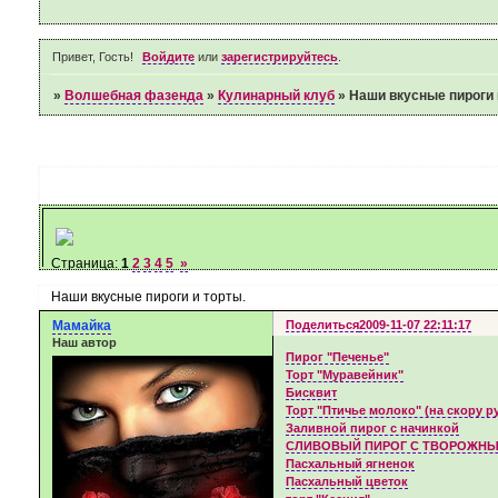
Привет, Гость!
Войдите
или
зарегистрируйтесь
.
»
Волшебная фазенда
»
Кулинарный клуб
»
Наши вкусные пироги 
Страница:
1
2
3
4
5
»
Наши вкусные пироги и торты.
Мамайка
Поделиться
2009-11-07 22:11:17
Наш автор
Пирог "Печенье"
Торт "Муравейник"
Бисквит
Торт "Птичье молоко" (на скору р
Заливной пирог с начинкой
СЛИВОВЫЙ ПИРОГ С ТВОРОЖНЫ
Пасхальный ягненок
Пасхальный цветок