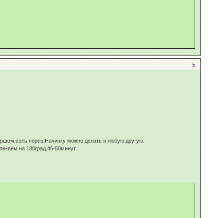
5
ршем,соль.перец.Начинку можно делать и любую другую.
пекаем на 180град.45-50минут.