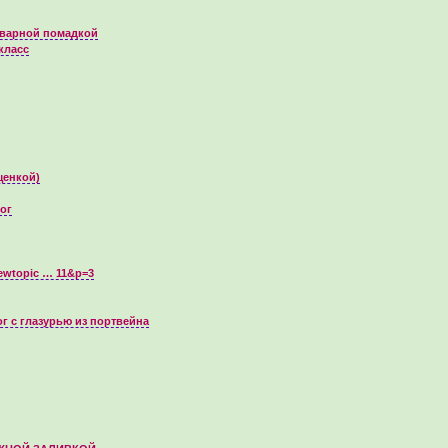
аварной помадкой
класс
щенкой)
ог
iewtopic … 11&p=3
г с глазурью из портвейна