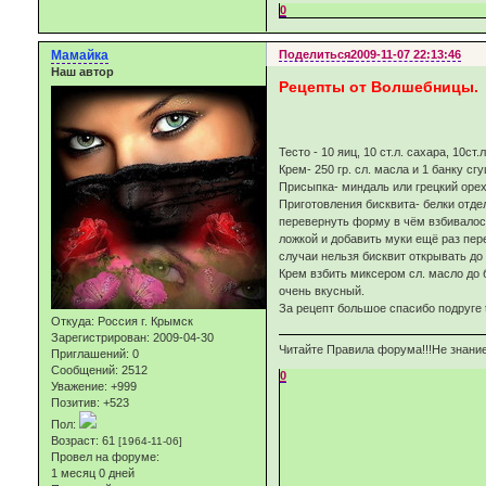
0
Мамайка
Поделиться
2009-11-07 22:13:46
Наш автор
Рецепты от Волшебницы.
Тесто - 10 яиц, 10 ст.л. сахара, 10ст.
Крем- 250 гр. сл. масла и 1 банку сг
Присыпка- миндаль или грецкий оре
Приготовления бисквита- белки отде
перевернуть форму в чём взбивалось
ложкой и добавить муки ещё раз пере
случаи нельзя бисквит открывать до 
Крем взбить миксером сл. масло до 
очень вкусный.
За рецепт большое спасибо подруге t
Откуда:
Россия г. Крымск
Зарегистрирован
: 2009-04-30
Читайте Правила форума!!!Не знание
Приглашений:
0
Сообщений:
2512
0
Уважение:
+999
Позитив:
+523
Пол:
Возраст:
61
[1964-11-06]
Провел на форуме:
1 месяц 0 дней