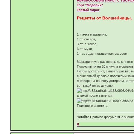
АБРИКОСОВЫЙ ПИРОГ С ТВОРО
Торт "Медовик"
Тертый пирог
Рецепты от Волшебницы.
1 пачка марга
1 ст. сахара,
3 ст. л. какао,
3 ст. муки,
1 ч.л. соды, погашенная уксусом.
Маргарин чуть растопить до мягкого 
Положить их на 20 минут в морозиль
Потом достать их, смазать растит. 
я еще зимой делаю с яблочками зака
А наверх на начинку дотираем на тер
вот такой он до духовки
а такой после выпечки
Приятного аппетита!
Читайте Правила форума!!!Не знание
0