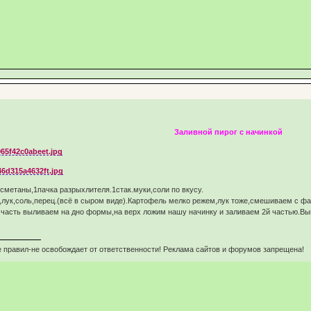
Заливной пирог с начинкой
.сметаны,1пачка разрыхлителя.1стак.муки,соли по вкусу.
лук,соль,перец.(всё в сыром виде).Картофель мелко режем,лук тоже,смешиваем с фа
у часть выливаем на дно формы,на верх ложим нашу начинку и заливаем 2й частью.Вы
 правил-не освобождает от ответственности! Реклама сайтов и форумов запрещена!