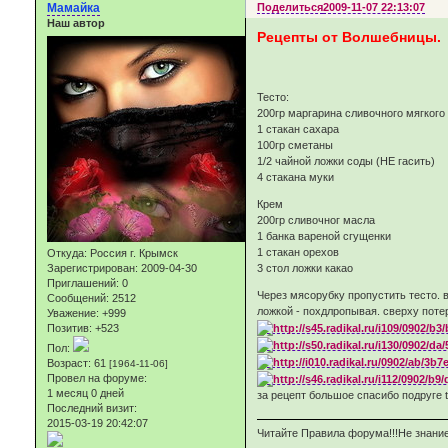
Мамайка
Поделиться
2009-11-07 22:13:07
Наш автор
Рецепты от Волшебницы.
Тесто:
200гр маргарина сливочного мягкого
1 стакан сахара
100гр сметаны
1/2 чайной ложки соды (НЕ гасить)
4 стакана муки
Крем
200гр сливочног масла
1 банка вареной сгущенки
1 стакан орехов
Откуда:
Россия г. Крымск
Зарегистрирован
: 2009-04-30
3 стол ложки какао
Приглашений:
0
Через мясорубку пропустить тесто. 
Сообщений:
2512
ложкой - похдлропывая. сверху поте
Уважение:
+999
Позитив:
+523
Пол:
Возраст:
61
[1964-11-06]
Провел на форуме:
1 месяц 0 дней
за рецепт большое спасибо подруге t
Последний визит:
2015-03-19 20:42:07
Читайте Правила форума!!!Не знание