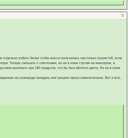
3
том отдельно взбить белки чтобы масса получилась настолько пушистой, если
орж. Теперь смешать с сжелтками, но ни в коем случаи ни миксером, а
уховки выпекать при 180 градусов, что бы был жёлтого цвета. Но ни в коем
бжареным на сковороде миндаль или грецкие орехи измельченные. Вот и всё,