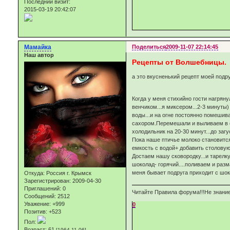
Последний визит:
2015-03-19 20:42:07
Мамайка
Поделиться
2009-11-07 22:14:45
Наш автор
Рецепты от Волшебницы.
а это вкусненький рецепт моей под
Когда у меня стихийно гости нагрянул
венчиком...я миксером...2-3 минуты
воды...и на огне постоянно помешив
сахором.Перемешали и выливаем в ск
холодильник на 20-30 минут...до загу
Пока наше птичье молоко становится
емкость с водой+ добавить столовую 
Достаем нашу сковородку...и тарелк
шоколад- горячий....поливаем и разма
меня бывает подруга приходит с шокол
Откуда:
Россия г. Крымск
Зарегистрирован
: 2009-04-30
Приглашений:
0
Читайте Правила форума!!!Не знание
Сообщений:
2512
Уважение:
+999
0
Позитив:
+523
Пол:
Возраст:
61
[1964-11-06]