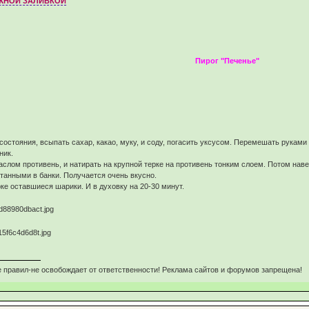
ЖНОЙ ЗАЛИВКОЙ
Пирог "Печенье"
рина,
состояния, всыпать сахар, какао, муку, и соду, погасить уксусом. Перемешать руками
ник.
маслом противень, и натирать на крупной терке на противень тонким слоем. Потом нав
танными в банки. Получается очень вкусно.
ке оставшиеся шарики. И в духовку на 20-30 минут.
 правил-не освобождает от ответственности! Реклама сайтов и форумов запрещена!