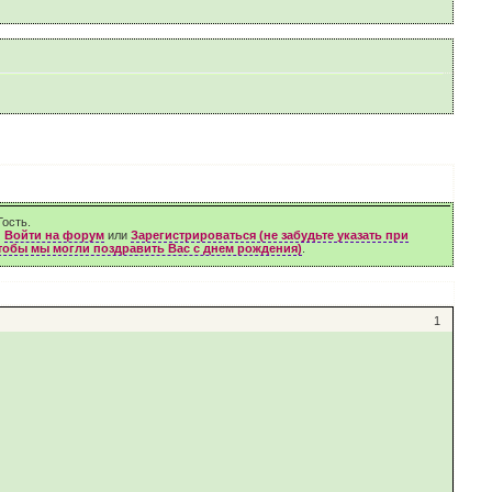
ость.
м
Войти на форум
или
Зарегистрироваться (не забудьте указать при
чтобы мы могли поздравить Вас с днем рождения)
.
1