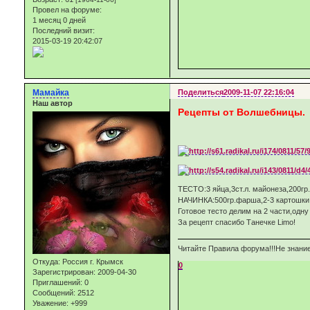
Провел на форуме:
1 месяц 0 дней
Последний визит:
2015-03-19 20:42:07
Мамайка
Поделиться
2009-11-07 22:16:04
Наш автор
Рецепты от Волшебницы.
ТЕСТО:3 яйца,3ст.л. майонеза,200гр
НАЧИНКА:500гр.фарша,2-3 картошки,
Готовое тесто делим на 2 части,одн
За рецепт спасибо Танечке Limo!
Читайте Правила форума!!!Не знание
Откуда:
Россия г. Крымск
0
Зарегистрирован
: 2009-04-30
Приглашений:
0
Сообщений:
2512
Уважение:
+999