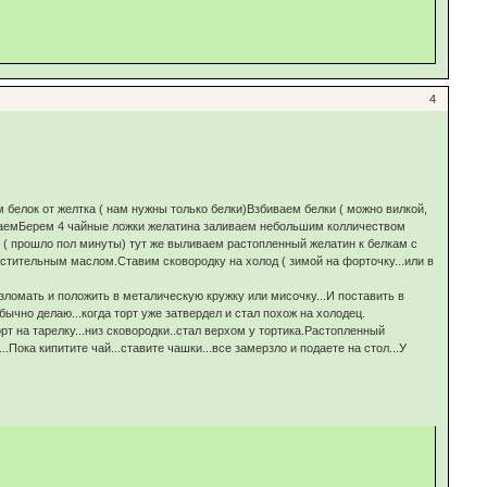
4
яем белок от желтка ( нам нужны только белки)Взбиваем белки ( можно вилкой,
биваемБерем 4 чайные ложки желатина заливаем небольшим колличеством
. ( прошло пол минуты) тут же выливаем растопленный желатин к белкам с
стительным маслом.Ставим сковородку на холод ( зимой на форточку...или в
зломать и положить в металическую кружку или мисочку...И поставить в
ычно делаю...когда торт уже затвердел и стал похож на холодец.
 на тарелку...низ сковородки..стал верхом у тортика.Растопленный
..Пока кипитите чай...ставите чашки...все замерзло и подаете на стол...У