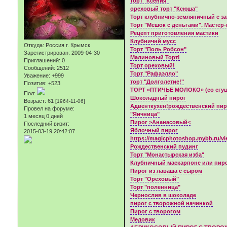
торт "Ксения"
ореховый торт "Ксюша"
Торт клубнично-земляничный с з
Торт "Мешок с деньгами". Мастер-
Рецепт приготовления мастики
Клубничнй мусс
Откуда:
Россия г. Крымск
Торт "Поль Робсон"
Зарегистрирован
: 2009-04-30
Малиновый Торт!
Приглашений:
0
Торт ореховый!
Сообщений:
2512
Торт "Рафаэлло"
Уважение:
+999
торт "Долголетие!"
Позитив:
+523
ТОРТ «ПТИЧЬЕ МОЛОКО» (со сгу
Пол:
Шоколадный пирог
Возраст:
61
[1964-11-06]
Адвенткухен!рождественский пир
Провел на форуме:
"Яичница"
1 месяц 0 дней
Пирог >Ананасовый<
Последний визит:
Яблочный пирог
2015-03-19 20:42:07
https://magicphotoshop.mybb.ru/v
Рождественский пудинг
Торт "Монастырская изба"
Клубничный маскарпоне или пиро
Пирог из лаваша с сыром
Торт "Ореховый"
Торт "поленница"
Чернослив в шоколаде
пирог с творожной начинкой
Пирог с творогом
Медовик