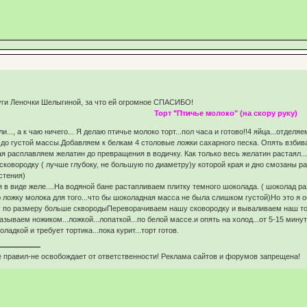
руги Леночки Шелыгиной, за что ей огромное СПАСИБО!
Торт "Птичье молоко" (на скору руку)
и..., а к чаю ничего... Я делаю птичье молоко торт...пол часа и готово!!4 яйца...отдел
) до густой массы.Добавляем к белкам 4 столовые ложки сахарного песка. Опять вз
ая расплавляем желатин до превращения в водичку. Как только весь желатин растаял..
овородку ( лучше глубоку, не большую по диаметру)у которой края и дно смозаны ра
стения)
 в виде желе....На водяной бане растапливаем плитку темного шоколада. ( шоколад ра
ложку молока для того...что бы шоколадная масса не была слишком густой)Но это я об
у по размеру больше сквородыПереворачиваем нашу сковородку и вываливаем наш торт
зываем ножиком...ложкой...лопаткой...по белой массе.и опять на холод...от 5-15 минут.
адкой и требует тортика...пока курит...торт готов.
 правил-не освобождает от ответственности! Реклама сайтов и форумов запрещена!