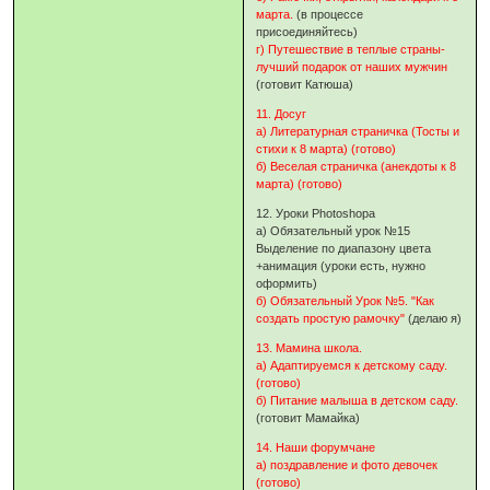
марта.
(в процессе
присоединяйтесь)
г) Путешествие в теплые страны-
лучший подарок от наших мужчин
(готовит Катюша)
11. Досуг
а) Литературная страничка (Тосты и
стихи к 8 марта) (готово)
б) Веселая страничка (анекдоты к 8
марта) (готово)
12. Уроки Photoshopa
а) Обязательный урок №15
Выделение по диапазону цвета
+анимация (уроки есть, нужно
оформить)
б) Обязательный Урок №5. "Как
создать простую рамочку"
(делаю я)
13. Мамина школа.
а) Адаптируемся к детскому саду.
(готово)
б) Питание малыша в детском саду.
(готовит Мамайка)
14. Наши форумчане
а) поздравление и фото девочек
(готово)