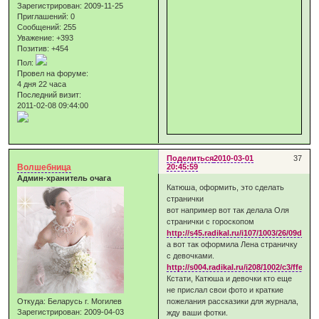
Зарегистрирован
: 2009-11-25
Приглашений:
0
Сообщений:
255
Уважение:
+393
Позитив:
+454
Пол:
Провел на форуме:
4 дня 22 часа
Последний визит:
2011-02-08 09:44:00
Поделиться
2010-03-01
37
Волшебница
20:45:59
Админ-хранитель очага
Катюша, оформить, это сделать
странички
вот например вот так делала Оля
странички с гороскопом
http://s45.radikal.ru/i107/1003/26/09dc0
а вот так оформила Лена страничку
с девочками.
http://s004.radikal.ru/i208/1002/c3/ffee4
Кстати, Катюша и девочки кто еще
не прислал свои фото и краткие
Откуда:
Беларусь г. Могилев
пожелания рассказики для журнала,
Зарегистрирован
: 2009-04-03
жду ваши фотки.