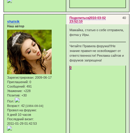
Поделиться
2010-03-02
40
shatsik
23:52:10
Наш автор
Мамайка, статью о себе отправила,
фотка у Иры.
Читайте Правила форума!!!Не
знание правил-не освобождает от
ответственности! Реклама сайтов и
форумов запрещена!
0
Зарегистрирован
: 2009-06-17
Приглашений:
0
Сообщений:
491
Уважение:
+228
Позитив:
+30
Пол:
Возраст:
42
[1984-08-04]
Провел на форуме:
9 дней 10 часов
Последний визит:
2011-01-29 01:42:53