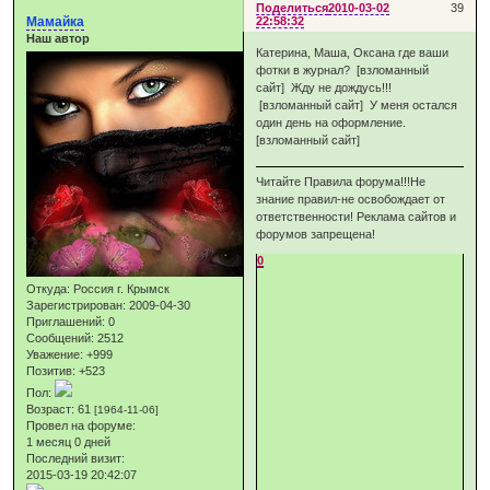
Поделиться
2010-03-02
39
Мамайка
22:58:32
Наш автор
Катерина, Маша, Оксана где ваши
фотки в журнал? [взломанный
сайт] Жду не дождусь!!!
[взломанный сайт] У меня остался
один день на оформление.
[взломанный сайт]
Читайте Правила форума!!!Не
знание правил-не освобождает от
ответственности! Реклама сайтов и
форумов запрещена!
0
Откуда:
Россия г. Крымск
Зарегистрирован
: 2009-04-30
Приглашений:
0
Сообщений:
2512
Уважение:
+999
Позитив:
+523
Пол:
Возраст:
61
[1964-11-06]
Провел на форуме:
1 месяц 0 дней
Последний визит:
2015-03-19 20:42:07