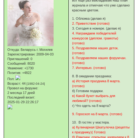
вот еще раз выкладываю наш план
журнала и отмечаю что уже сделано
красным цветом.
1. Обложка (делаю я)
2. Приветствие (готово)
3. Сегодня в номере. (делаю я)
4. Награждаем победителей
конкурсов (диплом. грамоты)
(готово)
5. Поздравляем наших деток.
Откуда:
Беларусь г. Могилев
(готово)
Зарегистрирован
: 2009-04-03
6. Поздравляем наших форумчан.
Приглашений:
0
(готово)
Сообщений:
8020
7. Интервью. (готово)
Уважение:
+1730
Позитив:
+4822
8. В ожидании праздника:
Пол:
а) История праздника 8 марта.
Возраст:
44
[1982-04-24]
(готово)
Провел на форуме:
б) Готовим подарки.
2 месяца 17 дней
в) Какой букет выбрать для
Последний визит:
любимой? (готово)
2025-01-29 22:26:17
г) Что одеть на 8 марта?
9. Гороскоп на 8 марта. (готово)
10. В гостях у мастера.
а) Кулинарная Шкатулочка (рецепты
к празднику)( Готово)
б) Рамочки, открытки, календари к 8