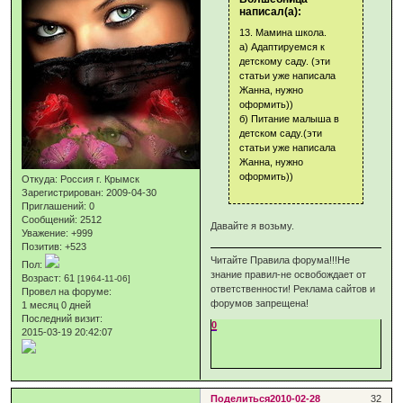
написал(а):
13. Мамина школа.
а) Адаптируемся к
детскому саду. (эти
статьи уже написала
Жанна, нужно
оформить))
б) Питание малыша в
детском саду.(эти
статьи уже написала
Жанна, нужно
оформить))
Откуда:
Россия г. Крымск
Зарегистрирован
: 2009-04-30
Приглашений:
0
Сообщений:
2512
Давайте я возьму.
Уважение:
+999
Позитив:
+523
Читайте Правила форума!!!Не
Пол:
знание правил-не освобождает от
Возраст:
61
[1964-11-06]
ответственности! Реклама сайтов и
Провел на форуме:
форумов запрещена!
1 месяц 0 дней
Последний визит:
0
2015-03-19 20:42:07
Поделиться
2010-02-28
32