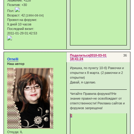
Уважение:
+228
Позитив:
+30
Пол:
Возраст:
42
[1984-08-04]
Провел на форуме:
9 дней 10 часов
Последний визит:
2011-01-29 01:42:53
Поделиться
2010-03-01
36
Ornelli
18:41:24
Наш автор
Иришка, по пункту 10-б) Рамочки и
открытки к 8 марта. (2 рамочки и 2
открытки)
Давай, я сделаю.
Читайте Правила форума!!!Не
знание правил-не освобождает от
ответственности! Реклама сайтов и
форумов запрещена!
0
Откуда:
IL