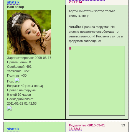
shatsik
23:17:14
Наш автор
Картинки статьи завтра только
скинуть могу.
Читайте Правила форума!!!Не
знание правил-не освобождает от
ответственности! Реклама сайтов и
форумов запрещена!
0
Зарегистрирован
: 2009-06-17
Приглашений:
0
Сообщений:
491
Уважение:
+228
Позитив:
+30
Пол:
Возраст:
42
[1984-08-04]
Провел на форуме:
9 дней 10 часов
Последний визит:
2011-01-29 01:42:53
Поделиться
2010-03-01
33
shatsik
13:58:31