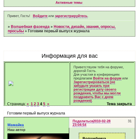
Активные темы
Привет, Гость!
Войдите
или
зарегистрируйтесь
.
»
Волшебная фазенда
»
Новости, дизайн, звания, опросы,
просьбы
»
Готовим первый выпуск журнала
Информация для вас
Приветствуем тебя на форуме,
дорогой Гость.
Для участия в конференциях
предлагаем
Войти на форум
или
Зарегистрироваться (не
забудьте указать при
регистрации дату своего
рождения, чтобы мы могли
поздравить Вас с днем
рождения)
.
Страница:
«
1
2
3
4
5
»
Тема закрыта
Готовим первый выпуск журнала
Поделиться
2010-02-28
31
Мамайка
23:04:54
Наш автор
Волшебница