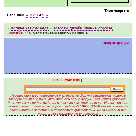
Тема закрыта
Страница:
«
1
2
3
4
5
»
»
Волшебная фазенда
»
Новости, дизайн, звания, опросы,
просьбы
»
Готовим первый выпуск журнала
создать форум
<Наши счетчики>
|
|
Перепечатка и использование материалов форума разрешены только в
интернете при наличии активной ссылки на форум "Волшебная фазенда"
https://magicphotoshop.mybb.ru/ и с указанием имен авторов! Использование
материалов из галереи авторских работ -
ЗАПРЕЩЕНО!
без письменного
разрешения их авторов! Использование фотографий -
ЗАПРЕЩЕНО!
без
письменного разрешения их авторов!