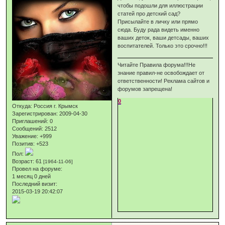
чтобы подошли для иллюстрации
статей про детский сад?
Присылайте в личку или прямо
сюда. Буду рада видеть именно
ваших деток, ваши детсады, ваших
воспитателей. Только это срочно!!!
Читайте Правила форума!!!Не
знание правил-не освобождает от
ответственности! Реклама сайтов и
форумов запрещена!
0
Откуда:
Россия г. Крымск
Зарегистрирован
: 2009-04-30
Приглашений:
0
Сообщений:
2512
Уважение:
+999
Позитив:
+523
Пол:
Возраст:
61
[1964-11-06]
Провел на форуме:
1 месяц 0 дней
Последний визит:
2015-03-19 20:42:07