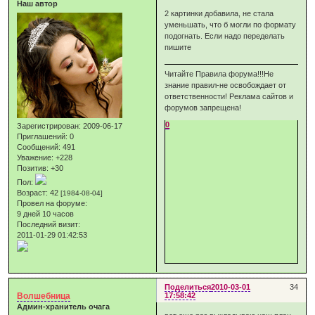
Наш автор
2 картинки добавила, не стала
уменьшать, что б могли по формату
подогнать. Если надо переделать
пишите
Читайте Правила форума!!!Не
знание правил-не освобождает от
ответственности! Реклама сайтов и
форумов запрещена!
0
Зарегистрирован
: 2009-06-17
Приглашений:
0
Сообщений:
491
Уважение:
+228
Позитив:
+30
Пол:
Возраст:
42
[1984-08-04]
Провел на форуме:
9 дней 10 часов
Последний визит:
2011-01-29 01:42:53
Поделиться
2010-03-01
34
Волшебница
17:58:42
Админ-хранитель очага