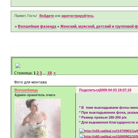
Привет, Гость!
Войдите
или
зарегистрируйтесь
.
»
Волшебная фазенда
»
Женский, мужской, детский и групповой 
Страница:
1
2
3
…
19
»
Фото для монтажа
Волшебница
Поделиться
2009-04-03 19:07:19
Админ-хранитель очага
* В теме выкладываем фоны мини
* При выкладывании фона, указыв
* Размер превью 180-200 pix
* Для выражения благодарности и