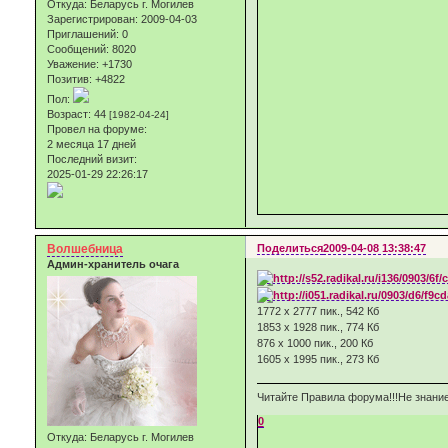
Откуда:
Беларусь г. Могилев
Зарегистрирован
: 2009-04-03
Приглашений:
0
Сообщений:
8020
Уважение:
+1730
Позитив:
+4822
Пол:
Возраст:
44
[1982-04-24]
Провел на форуме:
2 месяца 17 дней
Последний визит:
2025-01-29 22:26:17
Волшебница
Поделиться
2009-04-08 13:38:47
Админ-хранитель очага
1772 x 2777 пик., 542 Кб
1853 x 1928 пик., 774 Кб
876 x 1000 пик., 200 Кб
1605 x 1995 пик., 273 Кб
Читайте Правила форума!!!Не знание
0
Откуда:
Беларусь г. Могилев