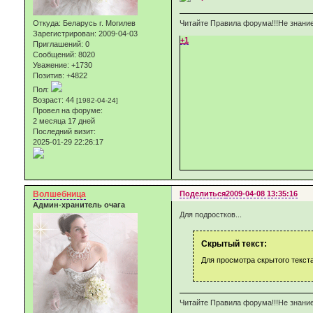
Читайте Правила форума!!!Не знание
Откуда:
Беларусь г. Могилев
Зарегистрирован
: 2009-04-03
+1
Приглашений:
0
Сообщений:
8020
Уважение:
+1730
Позитив:
+4822
Пол:
Возраст:
44
[1982-04-24]
Провел на форуме:
2 месяца 17 дней
Последний визит:
2025-01-29 22:26:17
Волшебница
Поделиться
2009-04-08 13:35:16
Админ-хранитель очага
Для подростков...
Скрытый текст:
Для просмотра скрытого текст
Читайте Правила форума!!!Не знание