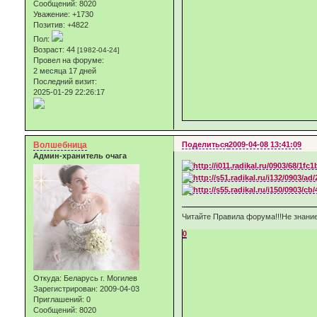
Сообщений:
8020
Уважение:
+1730
Позитив:
+4822
Пол:
Возраст:
44
[1982-04-24]
Провел на форуме:
2 месяца 17 дней
Последний визит:
2025-01-29 22:26:17
Волшебница
Поделиться
2009-04-08 13:41:09
Админ-хранитель очага
Читайте Правила форума!!!Не знание
0
Откуда:
Беларусь г. Могилев
Зарегистрирован
: 2009-04-03
Приглашений:
0
Сообщений:
8020