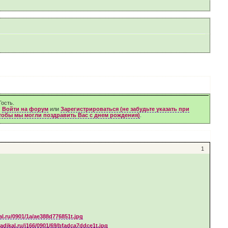
ость.
м
Войти на форум
или
Зарегистрироваться (не забудьте указать при
чтобы мы могли поздравить Вас с днем рождения)
.
1