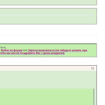
ость.
м
Войти на форум
или
Зарегистрироваться (не забудьте указать при
чтобы мы могли поздравить Вас с днем рождения)
.
71