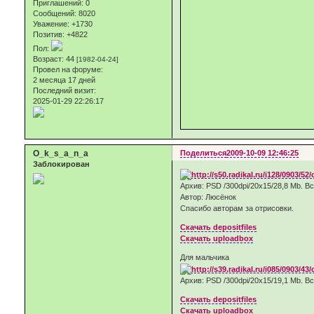
Приглашений:
0
Сообщений:
8020
Уважение:
+1730
Позитив:
+4822
Пол:
Возраст:
44
[1982-04-24]
Провел на форуме:
2 месяца 17 дней
Последний визит:
2025-01-29 22:26:17
O_k_s_a_n_a
Поделиться
2009-10-09 12:46:25
Заблокирован
Архив: PSD /300dpi/20х15/28,8 Мb. В
Автор: Люсёнок
Спасибо авторам за отрисовки.
Скачать depositfiles
Скачать uploadbox
Для мальчика
Архив: PSD /300dpi/20х15/19,1 Мb. В
Скачать depositfiles
Скачать uploadbox