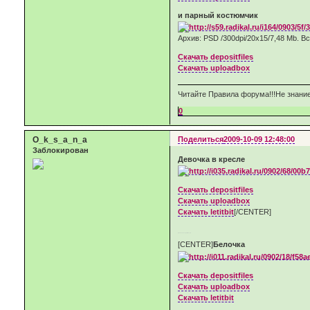
и парный костюмчик
Архив: PSD /300dpi/20х15/7,48 Мb. В
Скачать depositfiles
Скачать uploadbox
Читайте Правила форума!!!Не знание
0
O_k_s_a_n_a
Поделиться
2009-10-09 12:48:00
Заблокирован
Девочка в кресле
Скачать depositfiles
Скачать uploadbox
Скачать letitbit
[/CENTER]
Добавлено через 5 минут
[CENTER]
Белочка
Скачать depositfiles
Скачать uploadbox
Скачать letitbit