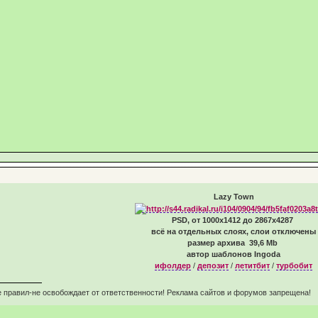
Lazy Town
PSD, от 1000х1412 до 2867х4287
всё на отдельных слоях, слои отключены
размер архива 39,6 Mb
автор шаблонов Ingoda
ифолдер
/
депозит
/
летитбит
/
турбобит
 правил-не освобождает от ответственности! Реклама сайтов и форумов запрещена!