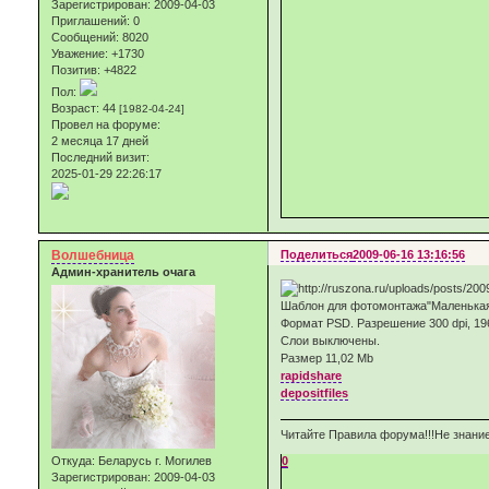
Зарегистрирован
: 2009-04-03
Приглашений:
0
Сообщений:
8020
Уважение:
+1730
Позитив:
+4822
Пол:
Возраст:
44
[1982-04-24]
Провел на форуме:
2 месяца 17 дней
Последний визит:
2025-01-29 22:26:17
Волшебница
Поделиться
2009-06-16 13:16:56
Админ-хранитель очага
Шаблон для фотомонтажа"Маленькая
Формат PSD. Разрешение 300 dpi, 19
Слои выключены.
Размер 11,02 Mb
rapidshare
depositfiles
Читайте Правила форума!!!Не знание
0
Откуда:
Беларусь г. Могилев
Зарегистрирован
: 2009-04-03