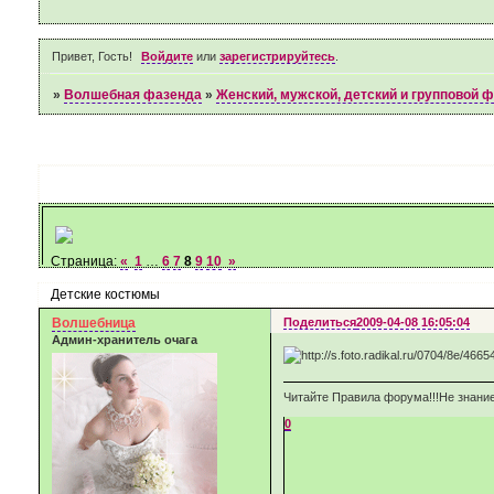
Привет, Гость!
Войдите
или
зарегистрируйтесь
.
»
Волшебная фазенда
»
Женский, мужской, детский и групповой 
Страница:
«
1
…
6
7
8
9
10
»
Детские костюмы
Волшебница
Поделиться
2009-04-08 16:05:04
Админ-хранитель очага
Читайте Правила форума!!!Не знание
0