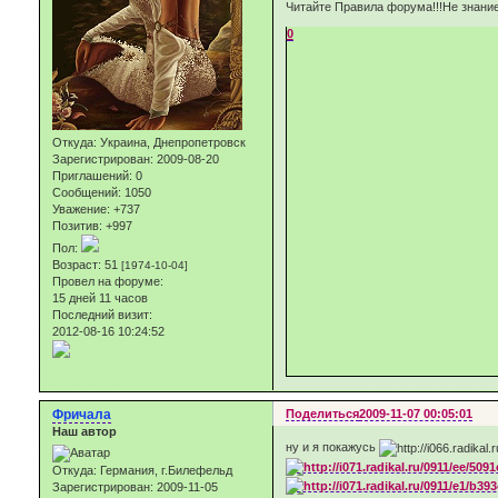
Читайте Правила форума!!!Не знание
0
Откуда:
Украина, Днепропетровск
Зарегистрирован
: 2009-08-20
Приглашений:
0
Сообщений:
1050
Уважение:
+737
Позитив:
+997
Пол:
Возраст:
51
[1974-10-04]
Провел на форуме:
15 дней 11 часов
Последний визит:
2012-08-16 10:24:52
Фричала
Поделиться
2009-11-07 00:05:01
Наш автор
ну и я покажусь
Откуда:
Германия, г.Билефельд
Зарегистрирован
: 2009-11-05