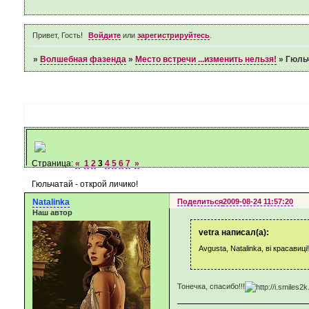
Привет, Гость!
Войдите
или
зарегистрируйтесь
.
»
Волшебная фазенда
»
Место встречи ...изменить нельзя!
»
Гюльч
Страница:
«
1
2
3
4
5
6
7
»
Гюльчатай - открой личико!
Natalinka
Поделиться
2009-08-24 11:57:20
Наш автор
vetra написал(а):
Avgusta, Natalinka, ві красавиці!!
Тонечка, спасибо!!!