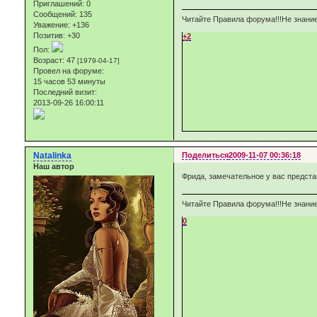
Приглашений:
0
Сообщений:
135
Читайте Правила форума!!!Не знание
Уважение:
+136
Позитив:
+30
+2
Пол:
Возраст:
47
[1979-04-17]
Провел на форуме:
15 часов 53 минуты
Последний визит:
2013-09-26 16:00:11
Natalinka
Поделиться
2009-11-07 00:36:18
Наш автор
Фрида, замечательное у вас представ
Читайте Правила форума!!!Не знание
0