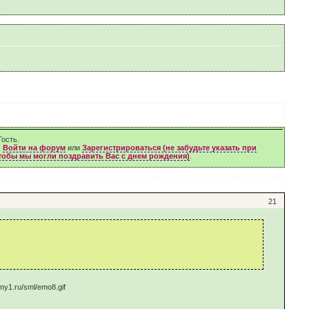
ость.
м
Войти на форум
или
Зарегистрироваться (не забудьте указать при
чтобы мы могли поздравить Вас с днем рождения)
.
21