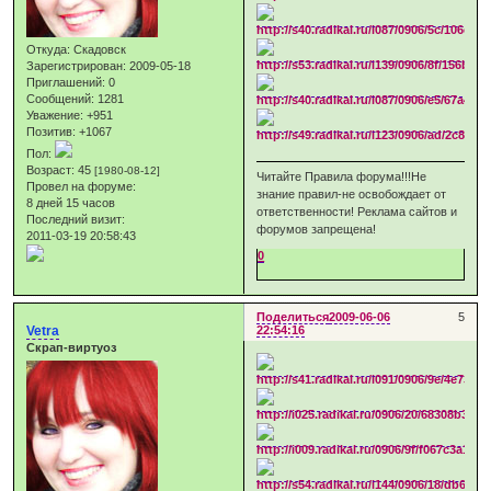
Откуда:
Скадовск
Зарегистрирован
: 2009-05-18
Приглашений:
0
Сообщений:
1281
Уважение:
+951
Позитив:
+1067
Пол:
Возраст:
45
[1980-08-12]
Читайте Правила форума!!!Не
Провел на форуме:
знание правил-не освобождает от
8 дней 15 часов
ответственности! Реклама сайтов и
Последний визит:
форумов запрещена!
2011-03-19 20:58:43
0
Поделиться
2009-06-06
5
Vetra
22:54:16
Скрап-виртуоз