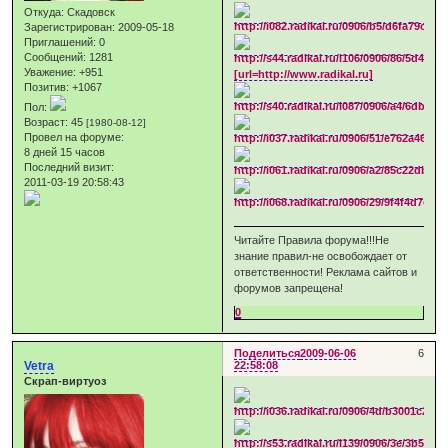
Откуда:
Скадовск
Зарегистрирован
: 2009-05-18
Приглашений:
0
Сообщений:
1281
Уважение:
+951
[url=http://www.radikal.ru]
Позитив:
+1067
Пол:
Возраст:
45
[1980-08-12]
Провел на форуме:
8 дней 15 часов
Последний визит:
2011-03-19 20:58:43
Читайте Правила форума!!!Не
знание правил-не освобождает от
ответственности! Реклама сайтов и
форумов запрещена!
0
Поделиться
2009-06-06
6
Vetra
22:58:08
Скрап-виртуоз