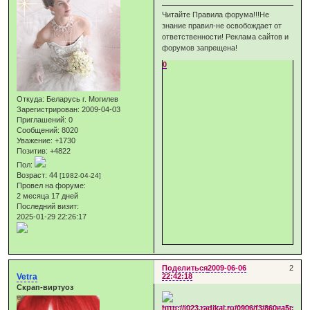
Читайте Правила форума!!!Не
знание правил-не освобождает от
ответственности! Реклама сайтов и
форумов запрещена!
0
Откуда:
Беларусь г. Могилев
Зарегистрирован
: 2009-04-03
Приглашений:
0
Сообщений:
8020
Уважение:
+1730
Позитив:
+4822
Пол:
Возраст:
44
[1982-04-24]
Провел на форуме:
2 месяца 17 дней
Последний визит:
2025-01-29 22:26:17
Поделиться
2009-06-06
2
Vetra
22:42:18
Скрап-виртуоз