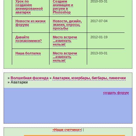
Урок по
Создаем
2010-03-31
созданию
анимацию и
анимированной
рисуем в
аватарки
Photoshop
Новости из жизни
Новости, дизайн,
2017-07-04
форума
звания, опросы,
просьбы
Давайте
Место встречи
2012-01-19
познакомимся?
...изменить
нельзя!
Наша болталка
Место встречи
2013-03-01
...изменить
нельзя!
»
Волшебная фазенда
»
Аватарки, юзербары, бигбары, линеечки
»
Аватарки
создать форум
<Наши счетчики>
|
|