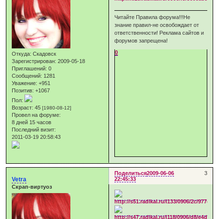
Читайте Правила форума!!!Не
знание правил-не освобождает от
ответственности! Реклама сайтов и
форумов запрещена!
0
Откуда:
Скадовск
Зарегистрирован
: 2009-05-18
Приглашений:
0
Сообщений:
1281
Уважение:
+951
Позитив:
+1067
Пол:
Возраст:
45
[1980-08-12]
Провел на форуме:
8 дней 15 часов
Последний визит:
2011-03-19 20:58:43
Поделиться
2009-06-06
3
Vetra
22:45:33
Скрап-виртуоз