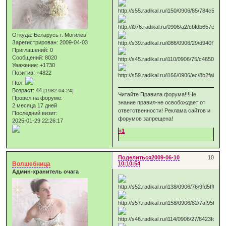
Откуда:
Беларусь г. Могилев
Зарегистрирован
: 2009-04-03
Приглашений:
0
Сообщений:
8020
Уважение:
+1730
Позитив:
+4822
Пол:
Возраст:
44
[1982-04-24]
Читайте Правила форума!!!Не
Провел на форуме:
знание правил-не освобождает от
2 месяца 17 дней
ответственности! Реклама сайтов и
Последний визит:
форумов запрещена!
2025-01-29 22:26:17
+1
Поделиться
2009-06-10
10
Волшебница
10:10:54
Админ-хранитель очага