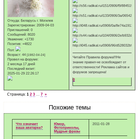
Откуда:
Беларусь г. Могилев
Зарегистрирован
: 2009-04-03
Приглашений:
0
Сообщений:
8020
Уважение:
+1730
Позитив:
+4822
Пол:
Возраст:
44
[1982-04-24]
Читайте Правила форума!!!Не
Провел на форуме:
знание правил-не освобождает от
2 месяца 17 дней
ответственности! Реклама сайтов и
Последний визит:
форумов запрещена!
2025-01-29 22:26:17
0
Страница:
1
2
3
…
7
»
Похожие темы
Что означает
Юмор,
2011-01-28
ваша аватарка?
Фотоприколы,
Мудрые фразы