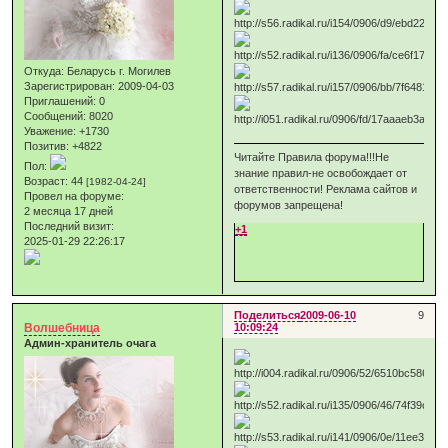
Откуда:
Беларусь г. Могилев
Зарегистрирован
: 2009-04-03
Приглашений:
0
Сообщений:
8020
Уважение:
+1730
Позитив:
+4822
Читайте Правила форума!!!Не
Пол:
знание правил-не освобождает от
Возраст:
44
[1982-04-24]
ответственности! Реклама сайтов и
Провел на форуме:
форумов запрещена!
2 месяца 17 дней
Последний визит:
+1
2025-01-29 22:26:17
Поделиться
2009-06-10
9
Волшебница
10:09:24
Админ-хранитель очага