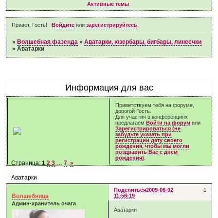
Активные темы
Привет, Гость!
Войдите
или
зарегистрируйтесь
.
»
Волшебная фазенда
»
Аватарки, юзербары, бигбары, линеечки
»
Аватарки
Информация для вас
Приветствуем тебя на форуме,
дорогой Гость.
Для участия в конференциях
предлагаем
Войти на форум
или
Зарегистрироваться (не
забудьте указать при
регистрации дату своего
рождения, чтобы мы могли
поздравить Вас с днем
рождения)
.
Страница:
1
2
3
…
7
»
Аватарки
Поделиться
2009-06-02
1
Волшебница
11:56:19
Админ-хранитель очага
Аватарки