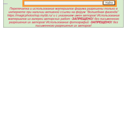
Перепечатка и использование материалов форума разрешены только в
интернете при наличии активной ссылки на форум "Волшебная фазенда"
https://magicphotoshop.mybb.ru/ и с указанием имен авторов! Использование
материалов из галереи авторских работ -
ЗАПРЕЩЕНО!
без письменного
разрешения их авторов! Использование фотографий -
ЗАПРЕЩЕНО!
без
письменного разрешения их авторов!