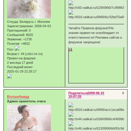
Откуда:
Беларусь г. Могилев
Зарегистрирован
: 2009-04-03
Читайте Правила форума!!!Не
Приглашений:
0
знание правил-не освобождает от
Сообщений:
8020
ответственности! Реклама сайтов и
Уважение:
+1730
форумов запрещена!
Позитив:
+4822
+1
Пол:
Возраст:
44
[1982-04-24]
Провел на форуме:
2 месяца 17 дней
Последний визит:
2025-01-29 22:26:17
Поделиться
2009-06-10
8
Волшебница
10:07:25
Админ-хранитель очага