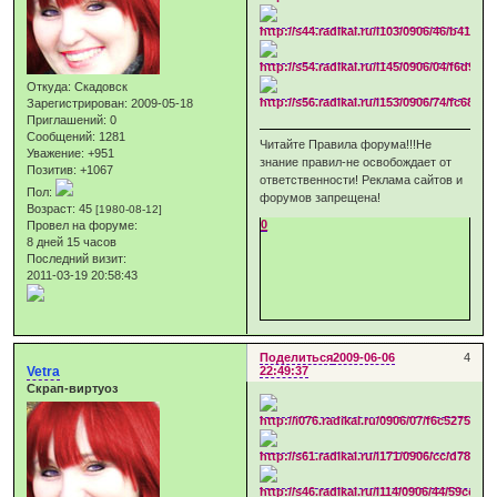
Откуда:
Скадовск
Зарегистрирован
: 2009-05-18
Приглашений:
0
Сообщений:
1281
Читайте Правила форума!!!Не
Уважение:
+951
знание правил-не освобождает от
Позитив:
+1067
ответственности! Реклама сайтов и
Пол:
форумов запрещена!
Возраст:
45
[1980-08-12]
0
Провел на форуме:
8 дней 15 часов
Последний визит:
2011-03-19 20:58:43
Поделиться
2009-06-06
4
Vetra
22:49:37
Скрап-виртуоз