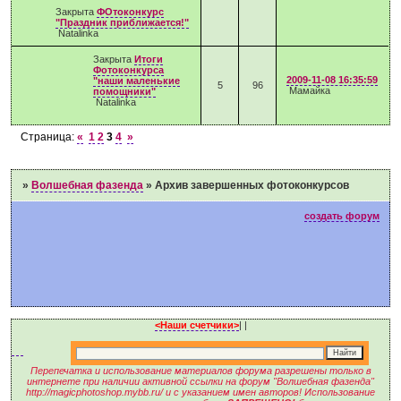
Закрыта
ФОтоконкурс
"Праздник приближается!"
Natalinka
Закрыта
Итоги
Фотоконкурса
2009-11-08 16:35:59
"наши маленькие
5
96
Мамайка
помощники"
Natalinka
Страница:
«
1
2
3
4
»
»
Волшебная фазенда
»
Архив завершенных фотоконкурсов
создать форум
<Наши счетчики>
|
|
Перепечатка и использование материалов форума разрешены только в
интернете при наличии активной ссылки на форум "Волшебная фазенда"
http://magicphotoshop.mybb.ru/ и с указанием имен авторов! Использование