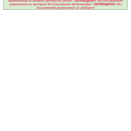
материалов из галереи авторских работ -
ЗАПРЕЩЕНО!
без письменного
разрешения их авторов! Использование фотографий -
ЗАПРЕЩЕНО!
без
письменного разрешения их авторов!