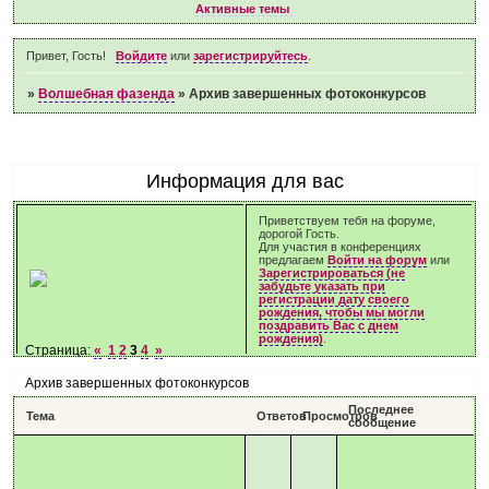
Активные темы
Привет, Гость!
Войдите
или
зарегистрируйтесь
.
»
Волшебная фазенда
»
Архив завершенных фотоконкурсов
Информация для вас
Приветствуем тебя на форуме,
дорогой Гость.
Для участия в конференциях
предлагаем
Войти на форум
или
Зарегистрироваться (не
забудьте указать при
регистрации дату своего
рождения, чтобы мы могли
поздравить Вас с днем
рождения)
.
Страница:
«
1
2
3
4
»
Архив завершенных фотоконкурсов
Последнее
Тема
Ответов
Просмотров
сообщение