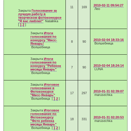
2010-02-11 09:54:27
11
169
Лео
Закрыта
Голосование за
лучшую работу в
творческом фотоконкурсе
"Я вас люблю!"
Natalinka
[
1
2
]
Закрыта
Итоги
голосования по
2010-02-04 18:33:16
конкурсу "Мисс-
8
90
Волшебница
Январь!
Волшебница
Закрыта
Итоги
голосования по
2010-02-04 18:24:14
конкурсу "Ребенок
7
90
LUNA
месяца Январь"
Волшебница
Закрыта
Итоговое
голосование в
2010-01-31 02:39:07
Фотоконкурсе
17
297
marusechka
"Мисс-Январь"
Волшебница
[
1
2
]
Закрыта
Итоговое
голосование по
Фотоконкурсу
2010-01-31 02:20:53
18
331
"Фото ребенка
marusechka
месяца Январь"
Волшебница
[
1
2
]