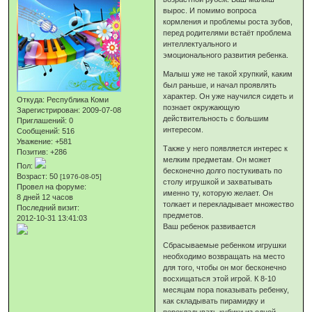
вырос. И помимо вопроса
кормления и проблемы роста зубов,
перед родителями встаёт проблема
интеллектуального и
эмоционального развития ребенка.
Малыш уже не такой хрупкий, каким
был раньше, и начал проявлять
характер. Он уже научился сидеть и
Откуда:
Республика Коми
познает окружающую
Зарегистрирован
: 2009-07-08
действительность с большим
Приглашений:
0
интересом.
Сообщений:
516
Уважение:
+581
Также у него появляется интерес к
Позитив:
+286
мелким предметам. Он может
Пол:
бесконечно долго постукивать по
Возраст:
50
[1976-08-05]
столу игрушкой и захватывать
Провел на форуме:
именно ту, которую желает. Он
8 дней 12 часов
толкает и перекладывает множество
Последний визит:
предметов.
2012-10-31 13:41:03
Ваш ребенок развивается
Сбрасываемые ребенком игрушки
необходимо возвращать на место
для того, чтобы он мог бесконечно
восхищаться этой игрой. К 8-10
месяцам пора показывать ребенку,
как складывать пирамидку и