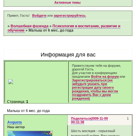
Активные темы
Привет, Гость!
Войдите
или
зарегистрируйтесь
.
»
Волшебная фазенда
»
Психология и воспитание, развитие и
обучение
»
Малыш от 6 мес. до года
Информация для вас
Приветствуем тебя на форуме,
дорогой Гость.
Для участия в конференциях
предлагаем
Войти на форум
или
Зарегистрироваться (не
забудьте указать при
регистрации дату своего
рождения, чтобы мы могли
поздравить Вас с днем
рождения)
.
Страница:
1
Малыш от 6 мес. до года
Поделиться
2009-11-09
1
Avgusta
00:11:38
Наш автор
Шесть месяцев - серьезный
возрастной рубеж. Ваш малыш