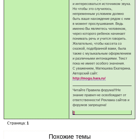
и интересоваться источником звука.
Но чтобы это случилось,
непременным условием должно
быть ваше нахождение рядом с ним
в момент прослушивания. Ведь
именно Вы являетесь человеком,
через которого ребенок начинает
понимать речь и учится говорить.
Желательно, чтобы кассета со
сказкой, подобранной вами, была
также с музыкальным оформлением
и различными интонациями. Текст
пока не имеет особого значения.
С уважением, Матюшева Екатерина.
Авторский сайт:
http://mogu.hara.ru/
Читайте Правила форума!!!Не
знание правил-не освобождает от
ответственности! Реклама сайтов и
форумов запрещена!
0
Страница:
1
Похожие темы