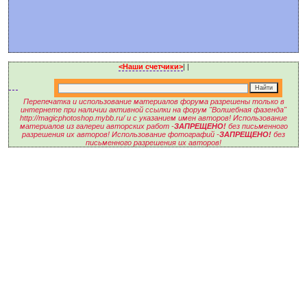
<Наши счетчики>
|
|
Перепечатка и использование материалов форума разрешены только в
интернете при наличии активной ссылки на форум "Волшебная фазенда"
http://magicphotoshop.mybb.ru/ и с указанием имен авторов! Использование
материалов из галереи авторских работ -
ЗАПРЕЩЕНО!
без письменного
разрешения их авторов! Использование фотографий -
ЗАПРЕЩЕНО!
без
письменного разрешения их авторов!