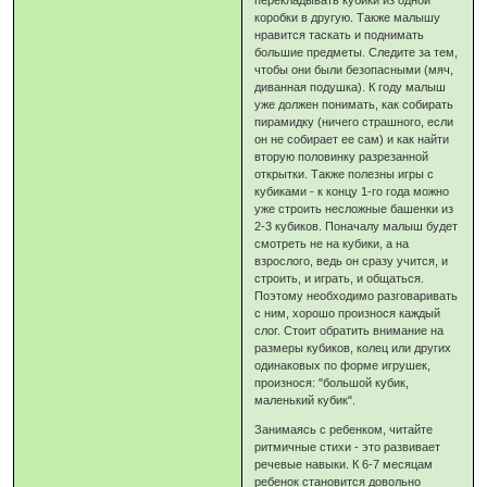
перекладывать кубики из одной
коробки в другую. Также малышу
нравится таскать и поднимать
большие предметы. Следите за тем,
чтобы они были безопасными (мяч,
диванная подушка). К году малыш
уже должен понимать, как собирать
пирамидку (ничего страшного, если
он не собирает ее сам) и как найти
вторую половинку разрезанной
открытки. Также полезны игры с
кубиками - к концу 1-го года можно
уже строить несложные башенки из
2-3 кубиков. Поначалу малыш будет
смотреть не на кубики, а на
взрослого, ведь он сразу учится, и
строить, и играть, и общаться.
Поэтому необходимо разговаривать
с ним, хорошо произнося каждый
слог. Стоит обратить внимание на
размеры кубиков, колец или других
одинаковых по форме игрушек,
произнося: "большой кубик,
маленький кубик".
Занимаясь с ребенком, читайте
ритмичные стихи - это развивает
речевые навыки. К 6-7 месяцам
ребенок становится довольно