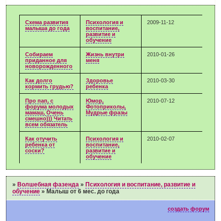
Схема развития
Психология и
2009-11-12
малыша до года
воспитание,
развитие и
обучение
Собираем
Жизнь внутри
2010-01-26
приданное для
меня
новорожденного
Как долго
Здоровье
2010-03-30
кормить грудью?
ребенка
Про пап, с
Юмор,
2010-07-12
форума молодых
Фотоприколы,
мамаш, Очень
Мудрые фразы
смешно))) Читать
всем обязатель
Как отучить
Психология и
2010-02-07
ребенка от
воспитание,
соски?
развитие и
обучение
»
Волшебная фазенда
»
Психология и воспитание, развитие и
обучение
»
Малыш от 6 мес. до года
создать форум