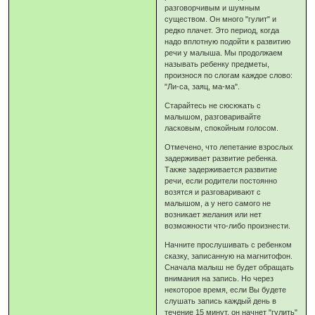
разговорчивым и шумным
существом. Он много "гулит" и
редко плачет. Это период, когда
надо вплотную подойти к развитию
речи у малыша. Мы продолжаем
называть ребенку предметы,
произнося по слогам каждое слово:
"Ли-са, заяц, ма-ма".
Старайтесь не сюсюкать с
малышом, разговаривайте
ласковым, спокойным голосом.
Отмечено, что лепетание взрослых
задерживает развитие ребенка.
Также задерживается развитие
речи, если родители постоянно
возятся и разговаривают с
малышом, а у него самого не
возникает желания или нет
возможности что-либо произнести.
Начните прослушивать с ребенком
сказку, записанную на магнитофон.
Сначала малыш не будет обращать
внимания на запись. Но через
некоторое время, если Вы будете
слушать запись каждый день в
течение 15 минут, он начнет "гулить"