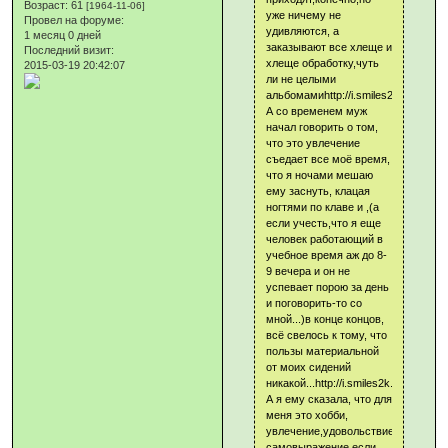
Возраст:
61
[1964-11-06]
уже ничему не
Провел на форуме:
удивляются, а
1 месяц 0 дней
заказывают все хлеще и
Последний визит:
хлеще обработку,чуть
2015-03-19 20:42:07
ли не целыми
альбомамиhttp://i.smiles2k.net/big_s
А со временем муж
начал говорить о том,
что это увлечение
съедает все моё время,
что я ночами мешаю
ему заснуть, клацая
ногтями по клаве и ,(а
если учесть,что я еще
человек работающий в
учебное время аж до 8-
9 вечера и он не
успевает порою за день
и поговорить-то со
мной...)в конце концов,
всё свелось к тому, что
пользы материальной
от моих сидений
никакой...http://i.smiles2k.net/big_sm
А я ему сказала, что для
меня это хобби,
увлечение,удовольствие,
самовыражение,если