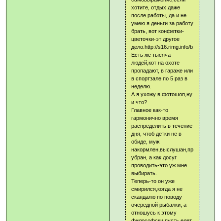
хотите, отдых даже
после работы, да и не
умею я деньги за работу
брать, вот конфетки-
цветочки-эт другое
дело.http://s16.rimg.info/b1000bb8
Есть же тысяча
людей,кот на охоте
пропадают, в гараже или
в спортзале по 5 раз в
неделю.
А я ухожу в фотошоп,ну
и что?
Главное как-то
гармонично время
распределить в течение
дня, чтоб детки не в
обиде, муж
накормлен,выслушан,приласкан,д
убран, а как досуг
проводить-это уж мне
выбирать.
Теперь-то он уже
смирился,когда я не
скандалю по поводу
очередной рыбалки, а
отношусь к этому
философски,пусть едет,