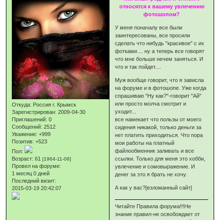
относятся к вашему увлечению
фотошопом?
У меня поначалу все были
заинтересованы, все просили
сделать что нибудь "красивое" с их
фотками.... ну а теперь все говорят
что мне больше нечем заняться. И
что и так пойдет....
Муж вообще говорит, что я зависла
на форуме и в фотошопе. Уже когда
спрашиваю "Ну как?"-говорит "Ай"
или просто молча смотрит и
Откуда:
Россия г. Крымск
уходит...
Зарегистрирован
: 2009-04-30
Приглашений:
0
все намекает что пользы от моего
Сообщений:
2512
сидения никакой, только деньги за
Уважение:
+999
нет платить приходиться. Что пора
Позитив:
+523
мои работы на платный
файлообменник заливать и все
Пол:
Возраст:
61
ссылки. Только для меня это хобби,
[1964-11-06]
Провел на форуме:
увлечение и сомовыражение. И
1 месяц 0 дней
денег за это я брать не хочу.
Последний визит:
А как у вас?[взломанный сайт]
2015-03-19 20:42:07
Читайте Правила форума!!!Не
знание правил-не освобождает от