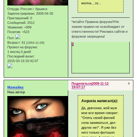
молча....эх...
Откуда:
Россия г. Крымск
Зарегистрирован
: 2009-04-30
Приглашений:
0
Читайте Правила форума!!!Не
Сообщений:
2512
знание правил-не освобождает от
Уважение:
+999
ответственности! Реклама сайтов и
Позитив:
+523
форумов запрещена!
Пол:
Возраст:
61
[1964-11-06]
0
Провел на форуме:
1 месяц 0 дней
Последний визит:
2015-03-19 20:42:07
Поделиться
2009-11-12
4
Мамайка
19:07:17
Наш автор
Avgusta написал(а):
Да, девчонки, мой муж
мне все время говорит:
"Опять своей фигней
села заниматься, дел
других нет". Я уже без
него только фотошоп