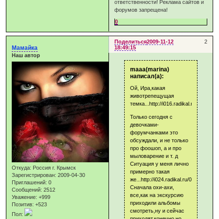
ответственности! Реклама сайтов и
форумов запрещена!
0
Поделиться
2009-11-12
2
Мамайка
18:49:15
Наш автор
maaa(marina)
написал(а):
Ой, Ира,какая
животрепещущая
темка...http://i016.radikal.ru/0803/82
Только сегодня с
девочками-
форумчанками это
обсуждали, и не только
про фоошоп, а и про
мыловарение и т. д
Ситуация у меня лично
Откуда:
Россия г. Крымск
примерно такая
Зарегистрирован
: 2009-04-30
же...http://i024.radikal.ru/0803/0f/8ee
Приглашений:
0
Сначала охи-ахи,
Сообщений:
2512
все,как на экскурсию
Уважение:
+999
приходили альбомы
Позитив:
+523
смотреть,ну и сейчас
Пол:
приходят,конечно,но