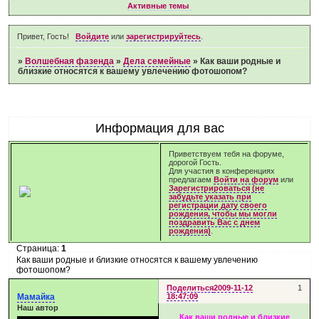
Активные темы
Привет, Гость!
Войдите
или
зарегистрируйтесь
.
»
Волшебная фазенда
»
Дела семейные
»
Как ваши родные и
близкие относятся к вашему увлечению фотошопом?
Информация для вас
Приветствуем тебя на форуме,
дорогой Гость.
Для участия в конференциях
предлагаем
Войти на форум
или
Зарегистрироваться (не
забудьте указать при
регистрации дату своего
рождения, чтобы мы могли
поздравить Вас с днем
рождения)
.
Страница:
1
Как ваши родные и близкие относятся к вашему увлечению
фотошопом?
Поделиться
2009-11-12
1
Мамайка
18:47:09
Наш автор
Как ваши родные и близкие