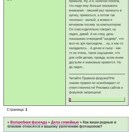
прибыли. Ну, и я, конечно поняла,
что надо ему больше оказывать
внимания - лишний раз чмокнуть в
щечку, прижаться, а потом так
тихонько - милый, а можно я
вечерком посижу за компьютером.
Он снисходительно говорит, ну
ладно, давай. А на след. день
показываю очередной "шедевр", что
мол не зря просидела.... ну, и как-то
наладилось... А дочке и сыну - как-
то не очень, такое ощущение, что
для себя делаю, правда, всем моим
друзьям и знакомым нравится. Ну
да ладно...
Читайте Правила форума!!!Не
знание правил-не освобождает от
ответственности! Реклама сайтов и
форумов запрещена!
0
Страница:
1
»
Волшебная фазенда
»
Дела семейные
»
Как ваши родные и
близкие относятся к вашему увлечению фотошопом?