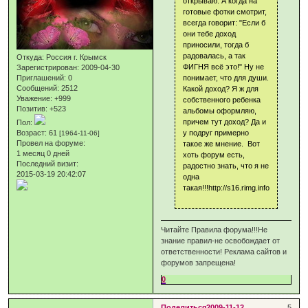
открываю. А когда на
готовые фотки смотрит,
всегда говорит: "Если б
они тебе доход
приносили, тогда б
радовалась, а так
Откуда:
Россия г. Крымск
ФИГНЯ всё это!" Ну не
Зарегистрирован
: 2009-04-30
Приглашений:
0
понимает, что для души.
Сообщений:
2512
Какой доход? Я ж для
Уважение:
+999
собственного ребенка
Позитив:
+523
альбомы оформляю,
причем тут доход? Да и
Пол:
Возраст:
61
у подруг примерно
[1964-11-06]
Провел на форуме:
такое же мнение. Вот
1 месяц 0 дней
хоть форум есть,
Последний визит:
радостно знать, что я не
2015-03-19 20:42:07
одна
такая!!!http://s16.rimg.info/780555
Читайте Правила форума!!!Не
знание правил-не освобождает от
ответственности! Реклама сайтов и
форумов запрещена!
0
Поделиться
2009-11-12
5