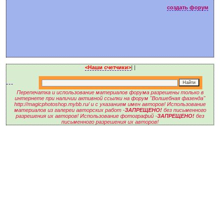
создать форум
<Наши счетчики>
|
|
Перепечатка и использование материалов форума разрешены только в
интернете при наличии активной ссылки на форум "Волшебная фазенда"
http://magicphotoshop.mybb.ru/ и с указанием имен авторов! Использование
материалов из галереи авторских работ -
ЗАПРЕЩЕНО!
без письменного
разрешения их авторов! Использование фотографий -
ЗАПРЕЩЕНО!
без
письменного разрешения их авторов!