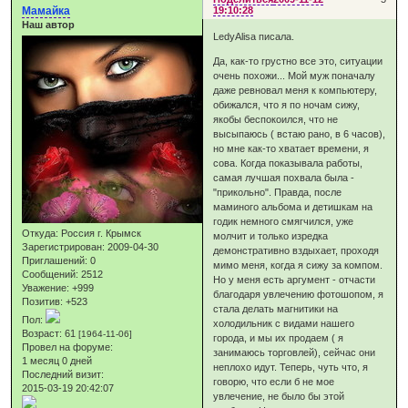
Мамайка
19:10:28
Наш автор
LedyAlisa писала.
Да, как-то грустно все это, ситуации
очень похожи... Мой муж поначалу
даже ревновал меня к компьютеру,
обижался, что я по ночам сижу,
якобы беспокоился, что не
высыпаюсь ( встаю рано, в 6 часов),
но мне как-то хватает времени, я
сова. Когда показывала работы,
самая лучшая похвала была -
"прикольно". Правда, после
маминого альбома и детишкам на
годик немного смягчился, уже
Откуда:
Россия г. Крымск
молчит и только изредка
Зарегистрирован
: 2009-04-30
демонстративно вздыхает, проходя
Приглашений:
0
мимо меня, когда я сижу за компом.
Сообщений:
2512
Но у меня есть аргумент - отчасти
Уважение:
+999
благодаря увлечению фотошопом, я
Позитив:
+523
стала делать магнитики на
Пол:
холодильник с видами нашего
Возраст:
61
[1964-11-06]
города, и мы их продаем ( я
Провел на форуме:
занимаюсь торговлей), сейчас они
1 месяц 0 дней
неплохо идут. Теперь, чуть что, я
Последний визит:
говорю, что если б не мое
2015-03-19 20:42:07
увлечение, не было бы этой