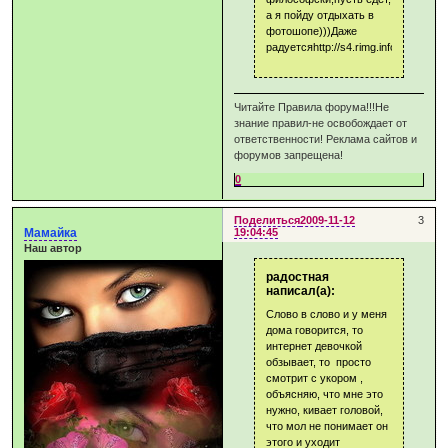
а я пойду отдыхать в
фотошопе)))Даже
радуетсяhttp://s4.rimg.info/fde9a96
Читайте Правила форума!!!Не
знание правил-не освобождает от
ответственности! Реклама сайтов и
форумов запрещена!
0
Поделиться
2009-11-12
3
Мамайка
19:04:45
Наш автор
радостная
написал(а):
Слово в слово и у меня
дома говорится, то
интернет девочкой
обзывает, то просто
смотрит с укором ,
объясняю, что мне это
нужно, кивает головой,
что мол не понимает он
этого и уходит