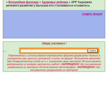
»
Волшебная фазенда
»
Здоровье ребенка
»
ЗРР Задержка
речевого развития у малыша-кто сталкивался отзовитесь
создать форум
<Наши счетчики>
|
|
Перепечатка и использование материалов форума разрешены только в
интернете при наличии активной ссылки на форум "Волшебная фазенда"
http://magicphotoshop.mybb.ru/ и с указанием имен авторов! Использование
материалов из галереи авторских работ -
ЗАПРЕЩЕНО!
без письменного
разрешения их авторов! Использование фотографий -
ЗАПРЕЩЕНО!
без
письменного разрешения их авторов!