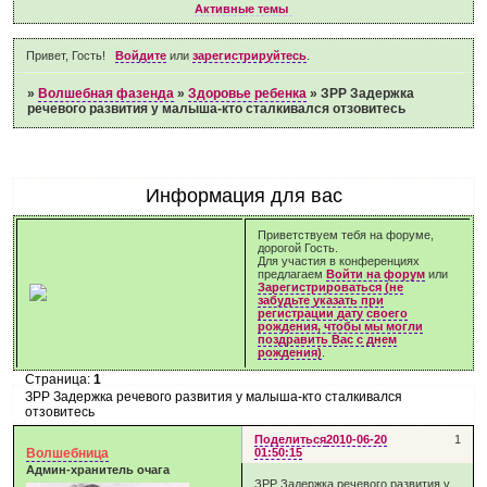
Активные темы
Привет, Гость!
Войдите
или
зарегистрируйтесь
.
»
Волшебная фазенда
»
Здоровье ребенка
»
ЗРР Задержка
речевого развития у малыша-кто сталкивался отзовитесь
Информация для вас
Приветствуем тебя на форуме,
дорогой Гость.
Для участия в конференциях
предлагаем
Войти на форум
или
Зарегистрироваться (не
забудьте указать при
регистрации дату своего
рождения, чтобы мы могли
поздравить Вас с днем
рождения)
.
Страница:
1
ЗРР Задержка речевого развития у малыша-кто сталкивался
отзовитесь
Поделиться
2010-06-20
1
Волшебница
01:50:15
Админ-хранитель очага
ЗРР Задержка речевого развития у