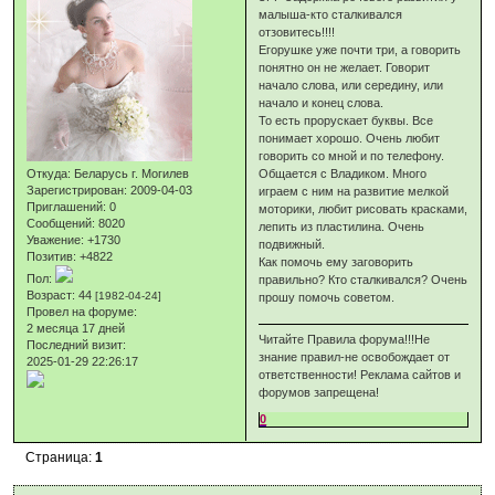
малыша-кто сталкивался
отзовитесь!!!!
Егорушке уже почти три, а говорить
понятно он не желает. Говорит
начало слова, или середину, или
начало и конец слова.
То есть прорускает буквы. Все
понимает хорошо. Очень любит
говорить со мной и по телефону.
Откуда:
Беларусь г. Могилев
Общается с Владиком. Много
Зарегистрирован
: 2009-04-03
играем с ним на развитие мелкой
Приглашений:
0
моторики, любит рисовать красками,
Сообщений:
8020
лепить из пластилина. Очень
Уважение:
+1730
подвижный.
Позитив:
+4822
Как помочь ему заговорить
Пол:
правильно? Кто сталкивался? Очень
Возраст:
44
[1982-04-24]
прошу помочь советом.
Провел на форуме:
2 месяца 17 дней
Читайте Правила форума!!!Не
Последний визит:
знание правил-не освобождает от
2025-01-29 22:26:17
ответственности! Реклама сайтов и
форумов запрещена!
0
Страница:
1