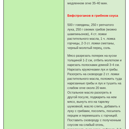
медленном огне 35-40 мин.
Бефстроганов в грибном соуса
500 г говядины, 250 г репчатого
лука, 250 г свежих грибов (можно
шампиньонов), 4 ст. ложки
растительного масла, 1 ч. ложка
горчицы, 2-3 ст. ложки сметаны,
черный молотый перец, соль.
Мясо разрезать поперек на куски
толщиной 1-2 см, отбить молотком и
нарезать полосками длиной 3-4 см.
Нарезать кружочками лук и грибы.
Разогреть на сковороде 2 ст. ложки
растительного масла, положить туда
нарезанные грибы и лук и тушить на
слабом огне около 20 мин.
Остальное масло разогреть в
другой посуле, поджарить на нем
мясо, вынуть его на тарелку
шумовкой, масло слить, добавить к
луку с грибами, посолить, посыпать
перцем и перемешать с горчицей.
Поставить сковороду с полученным
соусом на слабый огонь,