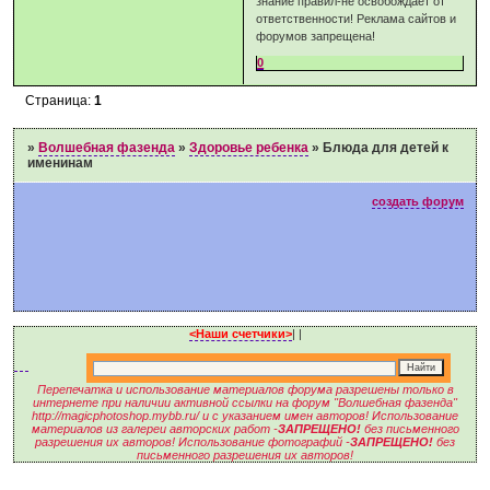
знание правил-не освобождает от
ответственности! Реклама сайтов и
форумов запрещена!
0
Страница:
1
»
Волшебная фазенда
»
Здоровье ребенка
»
Блюда для детей к
именинам
создать форум
<Наши счетчики>
|
|
Перепечатка и использование материалов форума разрешены только в
интернете при наличии активной ссылки на форум "Волшебная фазенда"
http://magicphotoshop.mybb.ru/ и с указанием имен авторов! Использование
материалов из галереи авторских работ -
ЗАПРЕЩЕНО!
без письменного
разрешения их авторов! Использование фотографий -
ЗАПРЕЩЕНО!
без
письменного разрешения их авторов!