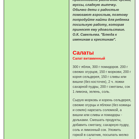
муссы, сладкую выпечку.
Обычно дети с радостью
помогают взрослым, поэтому
попробуйте найти для ребенка
посильную работу, которая
принесет ему удовольствие.
О.К. Савельева. "Блюда к
именинам и крестинам".
Салаты
Салат витаминный
300 г яблок, 300 г помидоров. 200 г
свежих огурцов, 150 г моркови, 200 г
корня сельдерея, 150 г сливы или
вишни (без косточек), 2 ч. ложки
сахарной пудры, 200 г сметаны, сок
1 лимона, зелень, соль.
Сырую морковь и корень сельдерея,
свежие огурцы и яблоки (без кожицы
и семян) нарезать соломкой, а
вишни или сливы и помидоры -
дольками. Смешать продукты,
добавить сметану, сахарную пудру,
соль и лимонный сок. Уложить
горкой в салатник, посыпать мелко