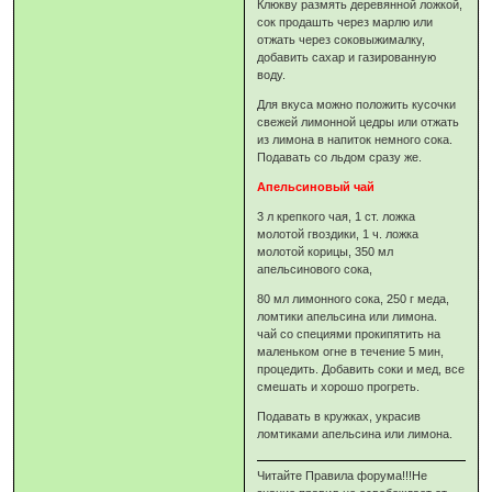
Клюкву размять деревянной ложкой,
сок продашть через марлю или
отжать через соковыжималку,
добавить сахар и газированную
воду.
Для вкуса можно положить кусочки
свежей лимонной цедры или отжать
из лимона в напиток немного сока.
Подавать со льдом сразу же.
Апельсиновый чай
3 л крепкого чая, 1 ст. ложка
молотой гвоздики, 1 ч. ложка
молотой корицы, 350 мл
апельсинового сока,
80 мл лимонного сока, 250 г меда,
ломтики апельсина или лимона.
чай со специями прокипятить на
маленьком огне в течение 5 мин,
процедить. Добавить соки и мед, все
смешать и хорошо прогреть.
Подавать в кружках, украсив
ломтиками апельсина или лимона.
Читайте Правила форума!!!Не