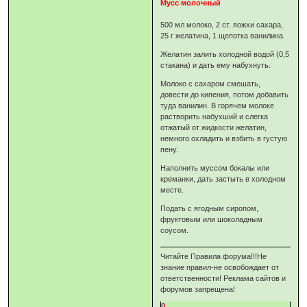
Мусс молочный
500 мл молоко, 2 ст. яожхи сахара,
25 г желатина, 1 щепотка ванилина.
Желатин залить холодной водой (0,5
стакана) и дать ему набухнуть.
Молоко с сахаром смешать,
довести до кипения, потом добавить
туда ванилин. В горячем молоке
растворить набухший и слегка
отжатый от жидкости желатин,
немного охладить и взбить в густую
пену.
Наполнить муссом бокалы или
креманки, дать застыть в холодном
месте.
Подать с ягодным сиропом,
фруктовым или шоколадным
соусом.
Читайте Правила форума!!!Не
знание правил-не освобождает от
ответственности! Реклама сайтов и
форумов запрещена!
0