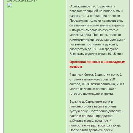
2025-01-29 22:26:17
Охлажденное тесто раскатать
пластом толщиной не более 5 мм и
разрезать на небольшие полоски.
Переложить полоски на противень,
смезанный маслом или маргарином,
и покрыть смесью из взбитого с
молоком яйца. Посыпать полоски
измельченными грецкими орехами и
поставить противень в духовку,
разогретую до 180-200 градусов.
Выпекать изделия около 10-15 мин.
Ореховое печенье с шоколадным
кремом
4 яичных белка, 1 щепотки соли, 1
ст. ложка лимонного сока, 250 г
сахара, 0,5 ч. ложки ванилина, 250 г
молотых лесных орехов, 100 г
готового шоколадного крема.
Белки с добавлением соли и
лимонного сока взбить в очень
густую пену. Постепенно добавить
сахар и ванилин, продолжая
взбивать массу, пока почти
полностью не растворится сахар.
После этого добавить орехи.