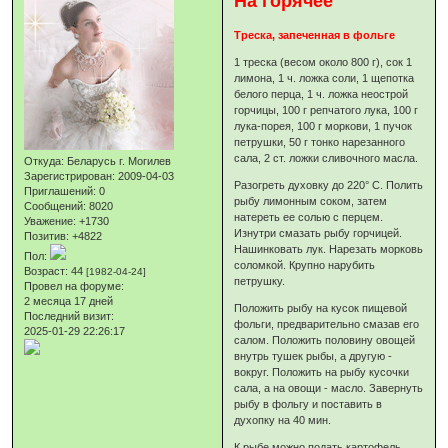
На горячее
Треска, запеченная в фольге
1 треска (весом около 800 г), сок 1
лимона, 1 ч. ложка соли, 1 щепотка
белого перца, 1 ч. ложка неострой
горчицы, 100 г репчатого лука, 100 г
лука-порея, 100 г моркови, 1 пучок
петрушки, 50 г тонко нарезанного
сала, 2 ст. ложки сливочного масла.
Откуда:
Беларусь г. Могилев
Зарегистрирован
: 2009-04-03
Разогреть духовку до 220° С. Полить
Приглашений:
0
рыбу лимонным соком, затем
Сообщений:
8020
натереть ее солью с перцем.
Уважение:
+1730
Изнутри смазать рыбу горчицей.
Позитив:
+4822
Нашинковать лук. Нарезать морковь
Пол:
соломкой. Крупно нарубить
Возраст:
44
[1982-04-24]
петрушку.
Провел на форуме:
2 месяца 17 дней
Положить рыбу на кусок пищевой
Последний визит:
фольги, предварительно смазав его
2025-01-29 22:26:17
салом. Положить половину овощей
внутрь тушек рыбы, а другую -
вокруг. Положить на рыбу кусочки
сала, а на овощи - масло. Завернуть
рыбу в фольгу и поставить в
духопку на 40 мин.
К рыбе можно подать картофель,