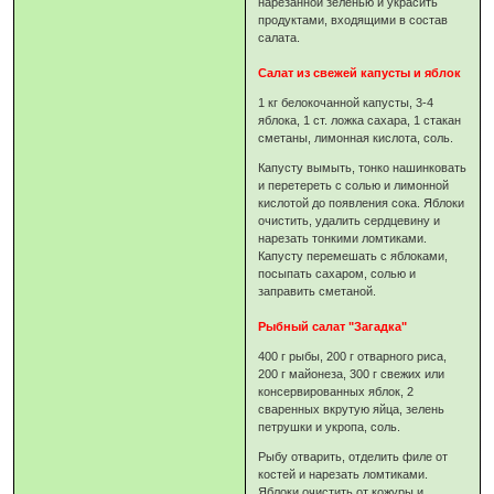
нарезанной зеленью и украсить
продуктами, входящими в состав
салата.
Салат из свежей капусты и яблок
1 кг белокочанной капусты, 3-4
яблока, 1 ст. ложка сахара, 1 стакан
сметаны, лимонная кислота, соль.
Капусту вымыть, тонко нашинковать
и перетереть с солью и лимонной
кислотой до появления сока. Яблоки
очистить, удалить сердцевину и
нарезать тонкими ломтиками.
Капусту перемешать с яблоками,
посыпать сахаром, солью и
заправить сметаной.
Рыбный салат "Загадка"
400 г рыбы, 200 г отварного риса,
200 г майонеза, 300 г свежих или
консервированных яблок, 2
сваренных вкрутую яйца, зелень
петрушки и укропа, соль.
Рыбу отварить, отделить филе от
костей и нарезать ломтиками.
Яблоки очистить от кожуры и