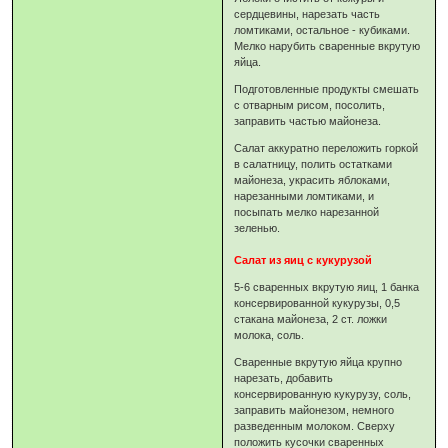
сердцевины, нарезать часть
ломтиками, остальное - кубиками.
Мелко нарубить сваренные вкрутую
яйца.
Подготовленные продукты смешать
с отварным рисом, посолить,
заправить частью майонеза.
Салат аккуратно переложить горкой
в салатницу, полить остатками
майонеза, украсить яблоками,
нарезанными ломтиками, и
посыпать мелко нарезанной
зеленью.
Салат из яиц с кукурузой
5-6 сваренных вкрутую яиц, 1 банка
консервированной кукурузы, 0,5
стакана майонеза, 2 ст. ложки
молока, соль.
Сваренные вкрутую яйца крупно
нарезать, добавить
консервированную кукурузу, соль,
заправить майонезом, немного
разведенным молоком. Сверху
положить кусочки сваренных