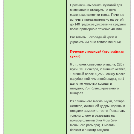
Противень выложить бумагой для
выпекания и отсадить на него
маленькие комочки теста. Печенье
испечь в предварительно нагретой
до 140 градусов духовке на средней
полке примерно в течение 40 мин.
Растопить шоколадный крем и
украсить им еще теплое печенье.
Печенье с корицей {австрийская
кухня)
6 ст. ложек сливочного масла, 220 г
муки, 110 г сахара, 2 яичных желтка,
1 яичный белок, 0,25 ч. ложку мелко
нарубленной лимонной цедры, по 1
щепотке молотых корицы и
гвоздики, 75 г бланшированного
миндаля.
Из сливочного масла, муки, сахара,
желтков, лимонной цедры, корицы и
гвоздики замесить тесто. Раскатать
тонким слоем и разрезать на
прямоугольники 6 на 4 см (или
меньшего размера). Смазать
белком и в центр каждого