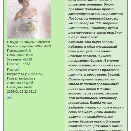
отмечать именины. Этот
праздник довольно прочно
ассоциируется с днем рождения.
Поздравляя новорожденного,
часто говорят: "За здоровье
именинника!" Поэтому будем
рассматривать этот праздник
в двух ипостасях.
Откуда:
Беларусь г. Могилев
Кажется, это было совсем
Зарегистрирован
: 2009-04-03
недавно: в один счастливый
Приглашений:
0
день у вас родился малыш.
Сообщений:
8020
Ребенок растет, и у него
Уважение:
+1730
появляются друзья. И вполне
Позитив:
+4822
естественно, что вашему сыну
Пол:
или дочери хочется провести
Возраст:
44
[1982-04-24]
именины в кругу своих друзей.
Провел на форуме:
Самым лучшим украшением
2 месяца 17 дней
стола является праздничный
Последний визит:
пирог или торт с таким
2025-01-29 22:26:17
количеством свечей, сколько
лет исполнилось виновнику
торжества. Блюда лучше
выбрать такие, которые можно
есть без ножа. Дети любят
сласти, постарайтесь как
можно больше разнообразить
сладкий стол. Для этого можно
приготовить различные кремы,