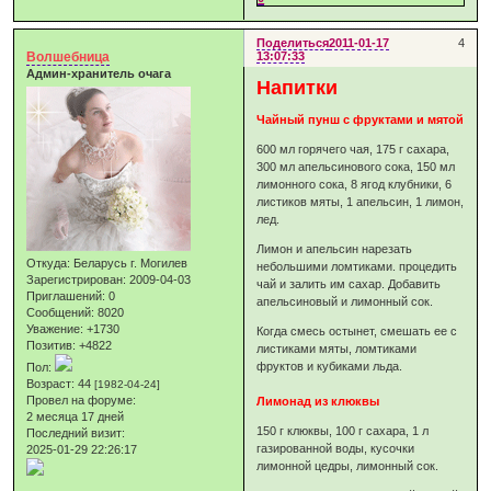
Поделиться
2011-01-17
4
Волшебница
13:07:33
Админ-хранитель очага
Напитки
Чайный пунш с фруктами и мятой
600 мл горячего чая, 175 г сахара,
300 мл апельсинового сока, 150 мл
лимонного сока, 8 ягод клубники, 6
листиков мяты, 1 апельсин, 1 лимон,
лед.
Лимон и апельсин нарезать
Откуда:
Беларусь г. Могилев
небольшими ломтиками. процедить
Зарегистрирован
: 2009-04-03
чай и залить им сахар. Добавить
Приглашений:
0
апельсиновый и лимонный сок.
Сообщений:
8020
Уважение:
+1730
Когда смесь остынет, смешать ее с
Позитив:
+4822
листиками мяты, ломтиками
фруктов и кубиками льда.
Пол:
Возраст:
44
[1982-04-24]
Провел на форуме:
Лимонад из клюквы
2 месяца 17 дней
150 г клюквы, 100 г сахара, 1 л
Последний визит:
газированной воды, кусочки
2025-01-29 22:26:17
лимонной цедры, лимонный сок.