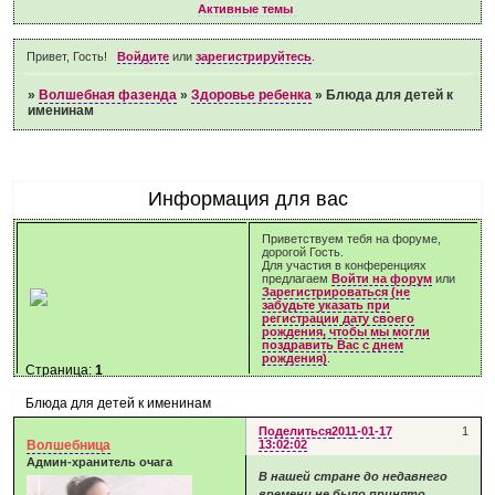
Активные темы
Привет, Гость!
Войдите
или
зарегистрируйтесь
.
»
Волшебная фазенда
»
Здоровье ребенка
»
Блюда для детей к
именинам
Информация для вас
Приветствуем тебя на форуме,
дорогой Гость.
Для участия в конференциях
предлагаем
Войти на форум
или
Зарегистрироваться (не
забудьте указать при
регистрации дату своего
рождения, чтобы мы могли
поздравить Вас с днем
рождения)
.
Страница:
1
Блюда для детей к именинам
Поделиться
2011-01-17
1
Волшебница
13:02:02
Админ-хранитель очага
В нашей стране до недавнего
времени не было принято