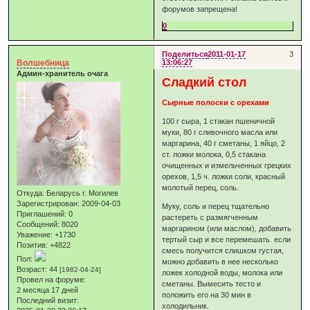
форумов запрещена!
0
Поделиться
2011-01-17
3
Волшебница
13:06:27
Админ-хранитель очага
Сладкий стол
Сырные полоски с орехами
100 г сыра, 1 стакан пшеничной
муки, 80 г сливочного масла или
маргарина, 40 г сметаны, 1 яйцо, 2
ст. ложки молока, 0,5 стакана
очищенных и измельченных грецких
орехов, 1,5 ч. ложки соли, красный
молотый перец, соль.
Откуда:
Беларусь г. Могилев
Зарегистрирован
: 2009-04-03
Муку, соль и перец тщательно
Приглашений:
0
растереть с размягченным
Сообщений:
8020
маргарином (или маслом), добавить
Уважение:
+1730
тертый сыр и все перемешать. если
Позитив:
+4822
смесь получится слишком густая,
Пол:
можно добавить в нее несколько
Возраст:
44
[1982-04-24]
ложек холодной воды, молока или
Провел на форуме:
сметаны. Вымесить тесто и
2 месяца 17 дней
положить его на 30 мин в
Последний визит:
холодильник.