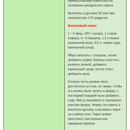
прямоугольника поместить по
половинке миндального ореха.
Выпекать в духовке 20 мин при
температуре 170 градусов.
Банановый пирог
1—2 яйца, 100 г сахара, 1 стакан
кефира, 4—5 бананов, 1,5 стакана
пшеничной муки, 0,5 ч. ложки соды,
ванильный сахар.
Яйца смешать с сахаром, затем
добавить кефир. Бананы очистить,
размять вилкой, добавить
ванильный сахар, после этого
добавить муку.
Готовое тесто должно быть
достаточно густым, но таким, чтобы
его можно было залить в форму, с
последней порцией муки добавить
соду. Массу выложить в смазанную
маслом форму. Форму поставить в
нагретую духовку и выпекать пирог
на слабом огне. Пирог можно
прослоить сметанным или
заварным кремом.