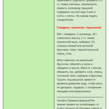
переложить туда мясо, добавить 2-3
ст. ложки сметаны, перемешать,
накрыть сковороду крышкой,
подержать на огне еще 3 мин и
снять с плиты. На гарнир подать
отварной рис.
Говядина, тушенная с брусникой
500 г говядины, 2 луковицы, 60 г
сливочного масла, 1 ст. ложка
пшеничной муки, майоран, 0,5
стакана свежей или моченой
брусники, тмин, черный молотый
перец, соль.
Мясо нарезать на маленькие
брусочки, обвалять в муке и
обжарить в масле. Вместе с мясом
обжарить лук, добавить соль, перец,
толченый тмин, майоран и бруснику.
Тушить под крышкой, время от
времени добавляя воду, чтобы мясо
не догорало. подавать с отварными
овощами или вермешелью.
Читайте Правила форума!!!Не
знание правил-не освобождает от
ответственности! Реклама сайтов и