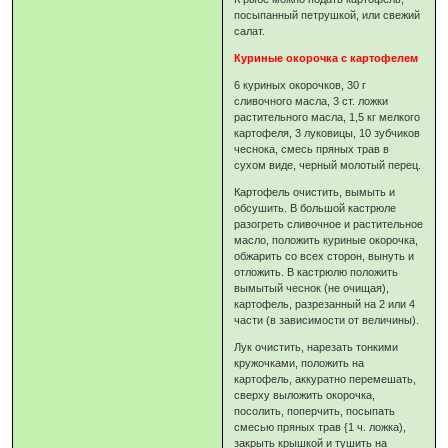
посыпанный петрушкой, или свежий
салат.
Куриные окорочка с картофелем
6 куриных окорочков, 30 г
сливочного масла, 3 ст. ложки
растительного масла, 1,5 кг мелкого
картофеля, 3 луковицы, 10 зубчиков
чеснока, смесь пряных трав в
сухом виде, черный молотый перец.
Картофель очистить, вымыть и
обсушить. В большой кастрюле
разогреть сливочное и растительное
масло, положить куриные окорочка,
обжарить со всех сторон, вынуть и
отложить. В кастрюлю положить
вымытый чеснок (не очищая),
картофель, разрезанный на 2 или 4
части (в зависимости от величины).
Лук очистить, нарезать тонкими
кружочками, положить на
картофель, аккуратно перемешать,
сверху выложить окорочка,
посолить, поперчить, посыпать
смесью пряных трав {1 ч. ложка),
закрыть крышкой и тушить на