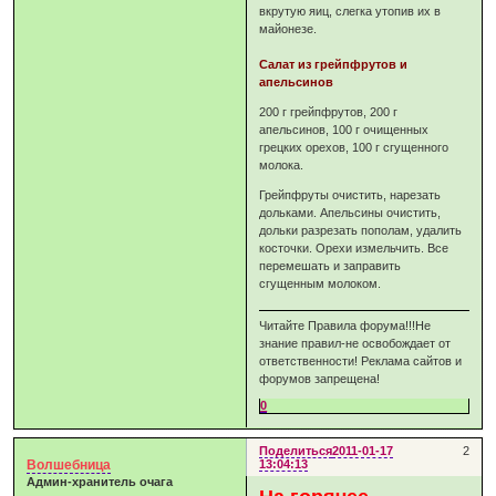
вкрутую яиц, слегка утопив их в
майонезе.
Салат из грейпфрутов и
апельсинов
200 г грейпфрутов, 200 г
апельсинов, 100 г очищенных
грецких орехов, 100 г сгущенного
молока.
Грейпфруты очистить, нарезать
дольками. Апельсины очистить,
дольки разрезать пополам, удалить
косточки. Орехи измельчить. Все
перемешать и заправить
сгущенным молоком.
Читайте Правила форума!!!Не
знание правил-не освобождает от
ответственности! Реклама сайтов и
форумов запрещена!
0
Поделиться
2011-01-17
2
Волшебница
13:04:13
Админ-хранитель очага