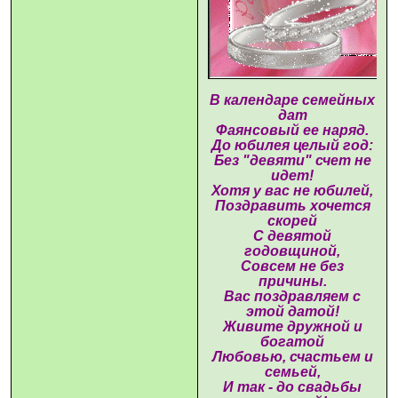
В календаре семейных
дат
Фаянсовый ее наряд.
До юбилея целый год:
Без "девяти" счет не
идет!
Хотя у вас не юбилей,
Поздравить хочется
скорей
С девятой
годовщиной,
Совсем не без
причины.
Вас поздравляем с
этой датой!
Живите дружной и
богатой
Любовью, счастьем и
семьей,
И так - до свадьбы