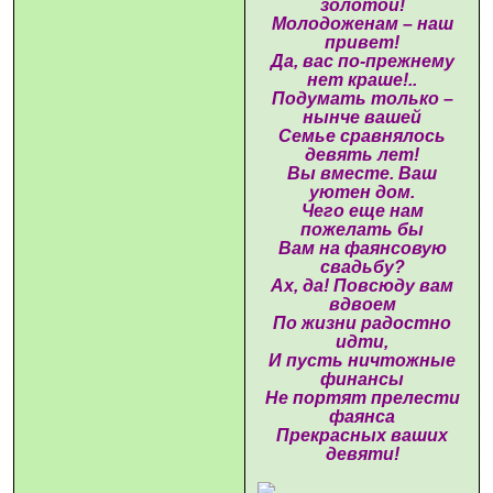
золотой!
Молодоженам – наш
привет!
Да, вас по-прежнему
нет краше!..
Подумать только –
нынче вашей
Семье сравнялось
девять лет!
Вы вместе. Ваш
уютен дом.
Чего еще нам
пожелать бы
Вам на фаянсовую
свадьбу?
Ах, да! Повсюду вам
вдвоем
По жизни радостно
идти,
И пусть ничтожные
финансы
Не портят прелести
фаянса
Прекрасных ваших
девяти!