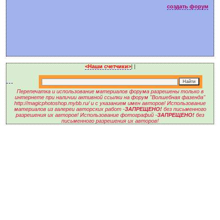
создать форум
<Наши счетчики>
|
|
Перепечатка и использование материалов форума разрешены только в
интернете при наличии активной ссылки на форум "Волшебная фазенда"
http://magicphotoshop.mybb.ru/ и с указанием имен авторов! Использование
материалов из галереи авторских работ -
ЗАПРЕЩЕНО!
без письменного
разрешения их авторов! Использование фотографий -
ЗАПРЕЩЕНО!
без
письменного разрешения их авторов!