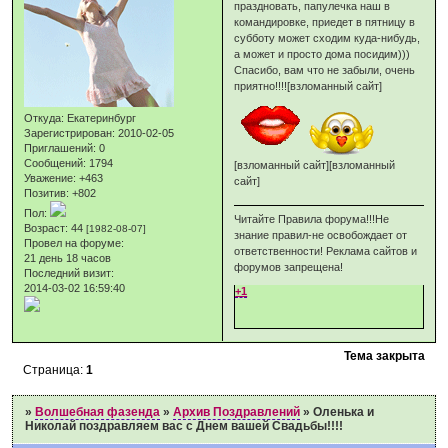
праздновать, папулечка наш в
командировке, приедет в пятницу в
субботу может сходим куда-нибудь,
а может и просто дома посидим)))
Спасибо, вам что не забыли, очень
приятно!!!![взломанный сайт]
Откуда:
Екатеринбург
Зарегистрирован
: 2010-02-05
Приглашений:
0
Сообщений:
1794
[взломанный сайт][взломанный
Уважение:
+463
сайт]
Позитив:
+802
Пол:
Читайте Правила форума!!!Не
Возраст:
44
[1982-08-07]
знание правил-не освобождает от
Провел на форуме:
ответственности! Реклама сайтов и
21 день 18 часов
форумов запрещена!
Последний визит:
2014-03-02 16:59:40
+1
Тема закрыта
Страница:
1
»
Волшебная фазенда
»
Архив Поздравлений
»
Оленька и
Николай поздравляем вас с Днем вашей Свадьбы!!!!