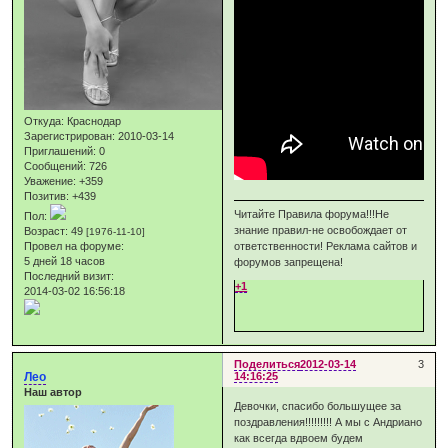
Откуда:
Краснодар
Зарегистрирован
: 2010-03-14
Приглашений:
0
Сообщений:
726
Уважение:
+359
Позитив:
+439
Читайте Правила форума!!!Не
Пол:
знание правил-не освобождает от
Возраст:
49
[1976-11-10]
Провел на форуме:
ответственности! Реклама сайтов и
5 дней 18 часов
форумов запрещена!
Последний визит:
+1
2014-03-02 16:56:18
Поделиться
2012-03-14
3
Лео
14:16:25
Наш автор
Девочки, спасибо большущее за
поздравления!!!!!!!!! А мы с Андриано
как всегда вдвоем будем