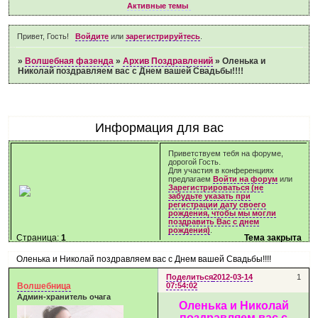
Активные темы
Привет, Гость!
Войдите
или
зарегистрируйтесь
.
»
Волшебная фазенда
»
Архив Поздравлений
»
Оленька и
Николай поздравляем вас с Днем вашей Свадьбы!!!!
Информация для вас
Приветствуем тебя на форуме,
дорогой Гость.
Для участия в конференциях
предлагаем
Войти на форум
или
Зарегистрироваться (не
забудьте указать при
регистрации дату своего
рождения, чтобы мы могли
поздравить Вас с днем
рождения)
.
Страница:
1
Тема закрыта
Оленька и Николай поздравляем вас с Днем вашей Свадьбы!!!!
Поделиться
2012-03-14
1
Волшебница
07:54:02
Админ-хранитель очага
Оленька и Николай
поздравляем вас с