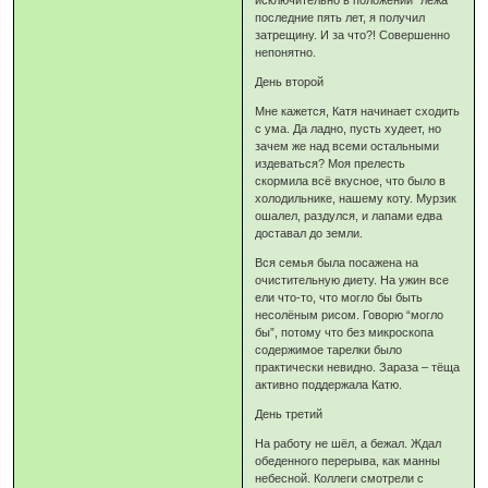
последние пять лет, я получил
затрещину. И за что?! Совершенно
непонятно.
День второй
Мне кажется, Катя начинает сходить
с ума. Да ладно, пусть худеет, но
зачем же над всеми остальными
издеваться? Моя прелесть
скормила всё вкусное, что было в
холодильнике, нашему коту. Мурзик
ошалел, раздулся, и лапами едва
доставал до земли.
Вся семья была посажена на
очистительную диету. На ужин все
ели что-то, что могло бы быть
несолёным рисом. Говорю “могло
бы”, потому что без микроскопа
содержимое тарелки было
практически невидно. Зараза – тёща
активно поддержала Катю.
День третий
На работу не шёл, а бежал. Ждал
обеденного перерыва, как манны
небесной. Коллеги смотрели с