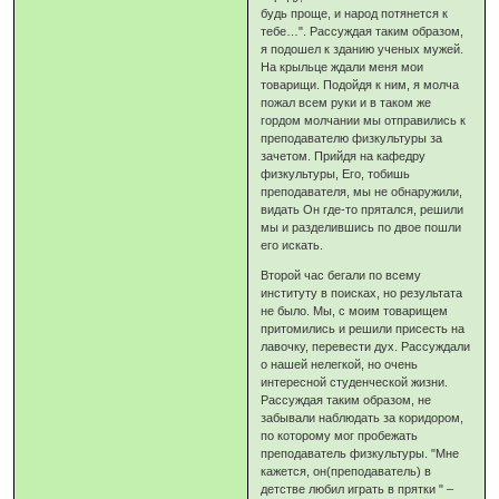
будь проще, и народ потянется к
тебе…". Рассуждая таким образом,
я подошел к зданию ученых мужей.
На крыльце ждали меня мои
товарищи. Подойдя к ним, я молча
пожал всем руки и в таком же
гордом молчании мы отправились к
преподавателю физкультуры за
зачетом. Прийдя на кафедру
физкультуры, Его, тобишь
преподавателя, мы не обнаружили,
видать Он где-то прятался, решили
мы и разделившись по двое пошли
его искать.
Второй час бегали по всему
институту в поисках, но результата
не было. Мы, с моим товарищем
притомились и решили присесть на
лавочку, перевести дух. Рассуждали
о нашей нелегкой, но очень
интересной студенческой жизни.
Рассуждая таким образом, не
забывали наблюдать за коридором,
по которому мог пробежать
преподаватель физкультуры. "Мне
кажется, он(преподаватель) в
детстве любил играть в прятки " –