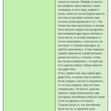
помогать нашим. Прийдя на место,
мы увидели такую картину: наши
товарищи, в поте лица, кидали в
кузов, нанятого на последние деньги
института грузовик, всякий хлам
(стекла, ветви деревьев и т.п.). Как
позже они нам рассказали, в начале
было весело, кидали мусор дружно,
рассказывали друг другу анекдоты,
пели песни, но вскоре анекдоты и
песни закончились, а мусор все не
кончался. С нашим приходом, их
работа закончилась. К нам подошел
самый главный по хозяйственным
делам института, и сказал, чтобы
мы не расстраивались, что для нас
есть другая работа. Представился,
как дядя Гена.
И вот, привел нас наш новый друг,
дядя Гена, к новому месту работы.
Если говорить честно и откровенно,
то что мы увидели, нам не очень
понравилась. На месте, куда мы
пришли, гордо возвышались два
мусорных контейнера (обычно такие
стоят во дворах и их много).
Странно было то, что контейнеры
были пусты, а огромная куча