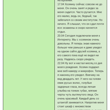
нетерпения.
17.04 Хозяину сейчас совсем не до
меня. Он очень занят и редко за
меня садится. Часто ругается. Мне
его жалко, ведь он, бедный, так
забегался со своим институтом. Но
ничего. Я слышал, что он сдал почти
все экзамены и скоро начнется
отдых.
20.04 Сегодня подключили меня к
Интернету. Мы с хозяином очень
довольны. Я теперь знаю намного
больше чем раньше и даже увидел
на одном сайте друзей хозяина, а
его самого пока ещё не видел ни
разу. Надеюсь скоро увидеть.
22.04 Ну вот и настал месяц со дня
моего рождения. Хозяин подарил
мне веб-камеру и микрофон. Теперь
я наконец его увидел. Вовчику на
вид двадцать лет. У него на голове
ежик русых волос, голубые
задорные глаза, всегда легкая
улыбка на тонких губах, мягкие
черты чуть вытянутого лица. Он
очень красивый. Каждый день со
штангой занимается. Напротив меня
стоит шкаф с множеством