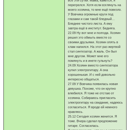
все эти сутки. Мама, кажется, я
перегрелся. Хотя если взглянуть на
моего хозяина, то мне ещё повезло.
У Вовчика огромные круги под
глазами и сам такой бледный…
Бледнее чистого листа. А ему
завтра ещё в институт. Бедняга.
22.09 Ну вот мне и полгода. Хозяин
решил это обмыть вместе со
своими друзьями. Хозяин опять в
хлам напился. На этот раз жертвой
стал синтезатор. А жаль. Он был
мне другом. Может мне его
помянуть и в инете гульнуть?
24.09 Хозяин вместо синтезатора
купил электрогитару. А она
хорошенькая. И с ней довольно
интересно общаться.
27.09 У Вовчика появилась новая
девушка. Похоже, что он крупно
влюбился. Я тоже не отстаю от
хозяина. Собираюсь пригласить
электрогитару на свидание, надеюсь
согласиться. Я вроде ей немного
нравлюсь.
25.12 Сегодня хозяин женится. Я
тоже. Вчера сделал предложение
гитаре. Согласилась.