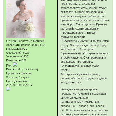
пора помирать. Очень им
захотелось увидеть, как они будут
выглядеть в гробу. Договорились,
что сначала одна в гроб ляжет, а
другая пригласит фотографа. Потом
- наоборот. Так и сделали. Пришел
фотограф, сфотографировал
"преставившуюся". Вторая
старушка говорит:
Откуда:
Беларусь г. Могилев
- Подождите минутку. Я за деньгами
Зарегистрирован
: 2009-04-03
схожу. Фотограф ждет, аппаратуру
Приглашений:
0
упаковывает. В это время
Сообщений:
8020
"преставившейся" старушке лежать
Уважение:
+1730
в гробу надоело. Она поднялась и
Позитив:
+4822
спрашивает фотографа:
Пол:
- А фотокарточки когда будут
Возраст:
44
[1982-04-24]
готовы?
Провел на форуме:
Фотограф выпрыгнул из окна,
2 месяца 17 дней
сломал обе ноги, старушек судили
Последний визит:
за хулиганство.
2025-01-29 22:26:17
Женщина входит вечером в
подворотню. А на неё в полумраке
движется мужчина с
расставленными руками. Она -
вправо и он - вправо, она -влево и
он : Женщина оказалась не робкого
десятка: размахнулась и кошелкой