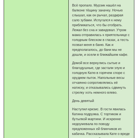
Всё пропало. Мурзик нашёл на
балконе тёщину заначку. Ночью
слышал, как он рычал, раздирая
сало зубами. Испугался к нему
приближаться, что бы отобрать.
Лежал без сна и завидовал. Утром
мама отправилась к приятельнице с
голодным блеском в глазах, а тесть
позвал меня в баню. Как и
предполагалось, до бани мы не
дошли, и осели в ближайшем кафе.
Домой все вернулись сытые и
благодушные, где застали злую и
голодную Катю в горячем споре с
орудием пыток. Напольные весы
отчаянно сопротивлялись её
натиску, и отказывались сдвинуть
стрелку хоть немного влево.
День девятый
Наступил кризис. В гости явилась
Катина подружка. С тортиком и
бутылкой мартини. И искренне
недоумевала по поводу
предложенных ей блинчиков из
кабачка. Рассказывала Кате о вреде