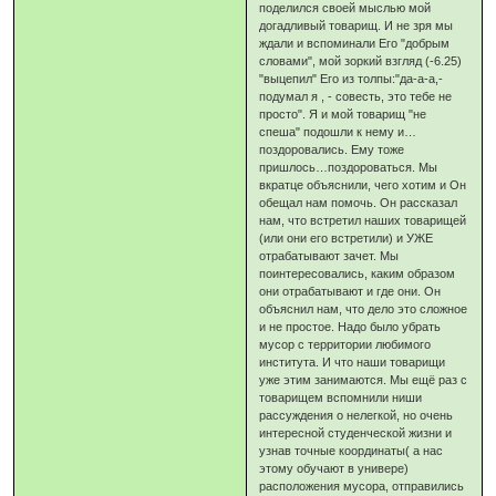
поделился своей мыслью мой
догадливый товарищ. И не зря мы
ждали и вспоминали Его "добрым
словами", мой зоркий взгляд (-6.25)
"выцепил" Его из толпы:"да-а-а,-
подумал я , - совесть, это тебе не
просто". Я и мой товарищ "не
спеша" подошли к нему и…
поздоровались. Ему тоже
пришлось…поздороваться. Мы
вкратце объяснили, чего хотим и Он
обещал нам помочь. Он рассказал
нам, что встретил наших товарищей
(или они его встретили) и УЖЕ
отрабатывают зачет. Мы
поинтересовались, каким образом
они отрабатывают и где они. Он
объяснил нам, что дело это сложное
и не простое. Надо было убрать
мусор с территории любимого
института. И что наши товарищи
уже этим занимаются. Мы ещё раз с
товарищем вспомнили ниши
рассуждения о нелегкой, но очень
интересной студенческой жизни и
узнав точные координаты( а нас
этому обучают в универе)
расположения мусора, отправились