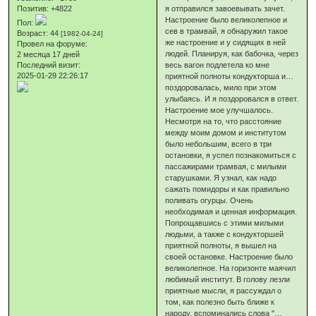
Позитив:
+4822
я отправился завоевывать зачет.
Настроение было великолепное и
Пол:
сев в трамвай, я обнаружил такое
Возраст:
44
[1982-04-24]
же настроение и у сидящих в ней
Провел на форуме:
людей. Планируя, как бабочка, через
2 месяца 17 дней
Последний визит:
весь вагон подлетела ко мне
2025-01-29 22:26:17
приятной полноты кондукторша и…
поздоровалась, мило при этом
улыбаясь. И я поздоровался в ответ.
Настроение мое улучшалось.
Несмотря на то, что расстояние
между моим домом и институтом
было небольшим, всего в три
остановки, я успел познакомиться с
пассажирами трамвая, с милыми
старушками. Я узнал, как надо
сажать помидоры и как правильно
поливать огурцы. Очень
необходимая и ценная информация.
Попрощавшись с этими милыми
людьми, а также с кондукторшей
приятной полноты, я вышел на
своей остановке. Настроение было
великолепное. На горизонте маячил
любимый институт. В голову лезли
приятные мысли, я рассуждал о
том, как полезно быть ближе к
народу, вспоминались слова "…