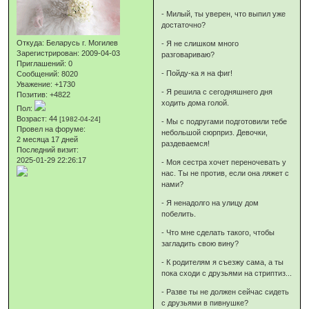
- Милый, ты уверен, что выпил уже
достаточно?
Откуда:
Беларусь г. Могилев
- Я не слишком много
Зарегистрирован
: 2009-04-03
разговариваю?
Приглашений:
0
- Пойду-ка я на фиг!
Сообщений:
8020
Уважение:
+1730
- Я решила с сегодняшнего дня
Позитив:
+4822
ходить дома голой.
Пол:
Возраст:
44
[1982-04-24]
- Мы с подругами подготовили тебе
Провел на форуме:
небольшой сюрприз. Девочки,
2 месяца 17 дней
раздеваемся!
Последний визит:
2025-01-29 22:26:17
- Моя сестра хочет переночевать у
нас. Ты не против, если она ляжет с
нами?
- Я ненадолго на улицу дом
побелить.
- Что мне сделать такого, чтобы
загладить свою вину?
- К родителям я съезжу сама, а ты
пока сходи с друзьями на стриптиз...
- Разве ты не должен сейчас сидеть
с друзьями в пивнушке?