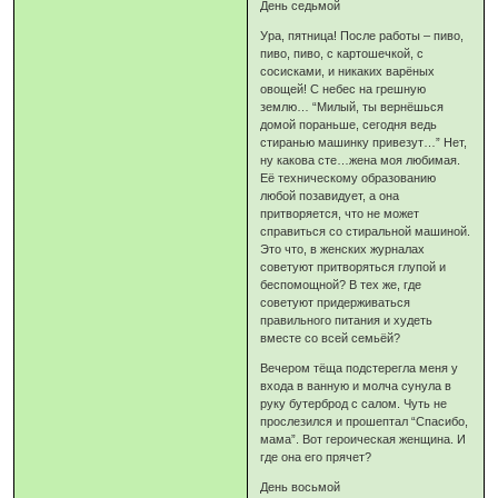
День седьмой
Ура, пятница! После работы – пиво,
пиво, пиво, с картошечкой, с
сосисками, и никаких варёных
овощей! С небес на грешную
землю… “Милый, ты вернёшься
домой пораньше, сегодня ведь
стиранью машинку привезут…” Нет,
ну какова сте…жена моя любимая.
Её техническому образованию
любой позавидует, а она
притворяется, что не может
справиться со стиральной машиной.
Это что, в женских журналах
советуют притворяться глупой и
беспомощной? В тех же, где
советуют придерживаться
правильного питания и худеть
вместе со всей семьёй?
Вечером тёща подстерегла меня у
входа в ванную и молча сунула в
руку бутерброд с салом. Чуть не
прослезился и прошептал “Спасибо,
мама”. Вот героическая женщина. И
где она его прячет?
День восьмой