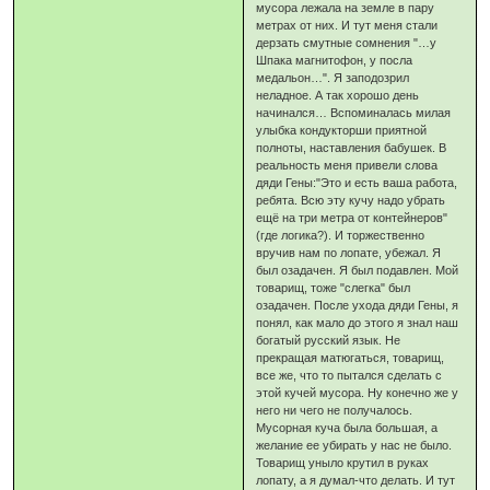
мусора лежала на земле в пару
метрах от них. И тут меня стали
дерзать смутные сомнения "…у
Шпака магнитофон, у посла
медальон…". Я заподозрил
неладное. А так хорошо день
начинался… Вспоминалась милая
улыбка кондукторши приятной
полноты, наставления бабушек. В
реальность меня привели слова
дяди Гены:"Это и есть ваша работа,
ребята. Всю эту кучу надо убрать
ещё на три метра от контейнеров"
(где логика?). И торжественно
вручив нам по лопате, убежал. Я
был озадачен. Я был подавлен. Мой
товарищ, тоже "слегка" был
озадачен. После ухода дяди Гены, я
понял, как мало до этого я знал наш
богатый русский язык. Не
прекращая матюгаться, товарищ,
все же, что то пытался сделать с
этой кучей мусора. Ну конечно же у
него ни чего не получалось.
Мусорная куча была большая, а
желание ее убирать у нас не было.
Товарищ уныло крутил в руках
лопату, а я думал-что делать. И тут