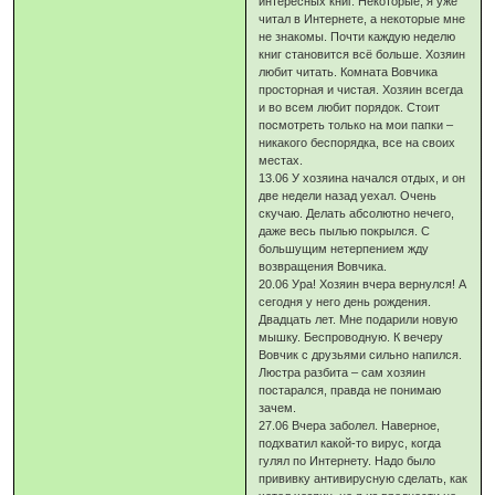
интересных книг. Некоторые, я уже
читал в Интернете, а некоторые мне
не знакомы. Почти каждую неделю
книг становится всё больше. Хозяин
любит читать. Комната Вовчика
просторная и чистая. Хозяин всегда
и во всем любит порядок. Стоит
посмотреть только на мои папки –
никакого беспорядка, все на своих
местах.
13.06 У хозяина начался отдых, и он
две недели назад уехал. Очень
скучаю. Делать абсолютно нечего,
даже весь пылью покрылся. С
большущим нетерпением жду
возвращения Вовчика.
20.06 Ура! Хозяин вчера вернулся! А
сегодня у него день рождения.
Двадцать лет. Мне подарили новую
мышку. Беспроводную. К вечеру
Вовчик с друзьями сильно напился.
Люстра разбита – сам хозяин
постарался, правда не понимаю
зачем.
27.06 Вчера заболел. Наверное,
подхватил какой-то вирус, когда
гулял по Интернету. Надо было
прививку антивирусную сделать, как