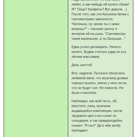
любит, и как-нибудь ей купить (боже!
Я? Тёще? Конфеты? Вот довели…)
После того, как эта Катькина битва с
сантиметрами закончится.
“Катенька, ну зачем ты с ними
воюешь?” – ласково шепчу я
вечером ей на ушко. “Сантиметры
такие маленькие, а ты большая…”
Едва успел договорить. Ничего-
ничего. Будем считать удар по уху
лёгким массажем.
День шестой
Всё, надоело. Пытался объяснить
любимой жене, что мужчина должен
хорошо кушать, иначе у него ни на
что не будет сил. Не помогло. Но
было и весёлое.
Наблюдал, как мой тесть, ой,
простите, папа, мужчина
выдающейся комплекции, после
трудового дня съел салат из
сельдерея, и так правдоподобно
сказал: “Я сыт!” Да в нём актёр
пропадает.