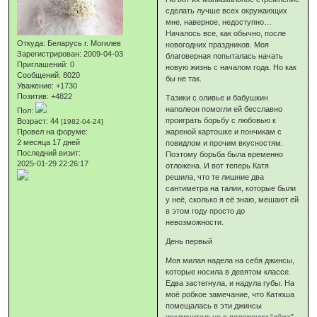
сделать лучше всех окружающих
мне, наверное, недоступно…
Началось все, как обычно, после
Откуда:
Беларусь г. Могилев
новогодних праздников. Моя
Зарегистрирован
: 2009-04-03
благоверная попыталась начать
Приглашений:
0
новую жизнь с началом года. Но как
Сообщений:
8020
бы не так.
Уважение:
+1730
Позитив:
+4822
Тазики с оливье и бабушкин
наполеон помогли ей бесславно
Пол:
проиграть борьбу с любовью к
Возраст:
44
[1982-04-24]
Провел на форуме:
жареной картошке и пончикам с
2 месяца 17 дней
повидлом и прочим вкусностям.
Последний визит:
Поэтому борьба была временно
2025-01-29 22:26:17
отложена. И вот теперь Катя
решила, что те лишние два
сантиметра на талии, которые были
у неё, сколько я её знаю, мешают ей
в этом году просто до
невозможности.
День первый
Моя милая надела на себя джинсы,
которые носила в девятом классе.
Едва застегнула, и надула губы. На
моё робкое замечание, что Катюша
помещалась в эти джинсы
исключительно в положении “лёжа”