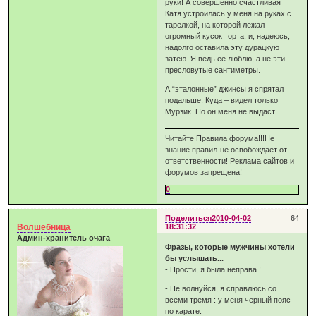
руки! А совершенно счастливая
Катя устроилась у меня на руках с
тарелкой, на которой лежал
огромный кусок торта, и, надеюсь,
надолго оставила эту дурацкую
затею. Я ведь её люблю, а не эти
пресловутые сантиметры.
А “эталонные” джинсы я спрятал
подальше. Куда – видел только
Мурзик. Но он меня не выдаст.
Читайте Правила форума!!!Не
знание правил-не освобождает от
ответственности! Реклама сайтов и
форумов запрещена!
0
Поделиться
2010-04-02
64
Волшебница
18:31:32
Админ-хранитель очага
Фразы, которые мужчины хотели
бы услышать...
- Прости, я была неправа !
- Не волнуйся, я справлюсь со
всеми тремя : у меня черный пояс
по карате.