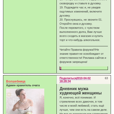
сковородку и ставьте в духовку.
19. Подождите час и, не увидев
ощутимых изменений, включите
духовку.
20. Проснувшись, не звоните 01.
Откройте окна и духовку.
После пережитого, с чувством
выполненного долга, Вам лучше
всего сходить в магазин и купить
торт и что-нибудь алкогольное.
Читайте Правила форума!!!Не
знание правил-не освобождает от
ответственности! Реклама сайтов и
форумов запрещена!
0
Поделиться
2010-04-02
63
Волшебница
18:28:34
Админ-хранитель очага
Дневник мужа
худеющей женщины
Я, конечно, всё понимаю. И
стремление всех дамочек, в том
числе и моей любимой, стать ещё
лучше, чем они есть на самом деле.
Но вот их маниакальное стремление