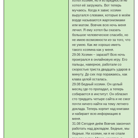
хотел хозяин, но я из вредности не
хотел её загружать. Вот теперь
мучаюсь. Когда я завис хозяин
выругался словами, которые в моём
ворде называются жаргонизмами
или матом. Вовчик всю ночь меня
лечил. Я ему хотел бы сказать
большое человеческое спасибо, но
не имею возможности из-за того, что
не умею. Как же хорошо иметь
такого хозяина как у меня.
29.06 Хозяин – зараза!!! Всю ночь
проигрался в онлайновую игру. Его
пальцы, наверное, работали со
скоростью триста двадцать ударов в
минуту. До сих пор поражаюсь, как
клава целой осталась.
29.08 Бедный хозяин. Он целый
месяц где-то пропадал, а теперь
собирается в институт. Он облазил
сто тридцать четыре сайта и не смог
почти ничего найти на тему летнего
доклада. Теперь корпит над книгами
и набирает всю информацию в
меня.
31.08 Сегодня днём Вовчик закончил
работать над докладом. Бедные, мы
бедные. Ни хозяин, ни я не спали