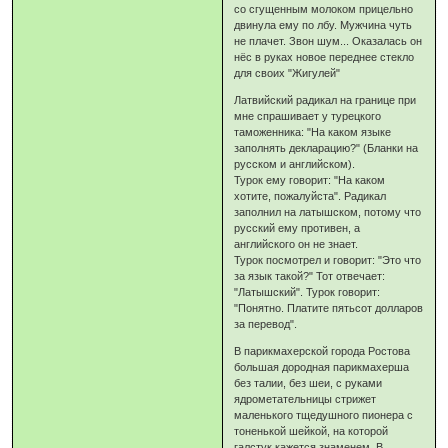
со сгущенным молоком прицельно
двинула ему по лбу. Мужчина чуть
не плачет. Звон шум... Оказалась он
нёс в руках новое переднее стекло
для своих "Жигулей"
Латвийский радикал на границе при
мне спрашивает у турецкого
таможенника: "На каком языке
заполнять декларацию?" (Бланки на
русском и английском).
Турок ему говорит: "На каком
хотите, пожалуйста". Радикал
заполнил на латышском, потому что
русский ему противен, а
английского он не знает.
Турок посмотрел и говорит: "Это что
за язык такой?" Тот отвечает:
"Латышский". Турок говорит:
"Понятно. Платите пятьсот долларов
за перевод".
В парикмахерской города Ростова
большая дородная парикмахерша
без талии, без шеи, с руками
ядрометательницы стрижет
маленького тщедушного пионера с
тоненькой шейкой, на которой
галстук кажется знаменем, В