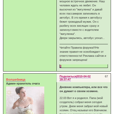
мощное встречное движение. Наш
человек ждать не любит. Он
выскочил из "жигуленка" и давай
всех пассажиров запихивать в
автобус. В это время к автобусу
бежит громадный мужик. Он с
разбегу всех висящих сразу и
запихнул вместе с водителем
"жигуленка".
Двери закрылись, автобус уехал...
Читайте Правила форума!!!Не
знание правил-не освобождает от
ответственности! Реклама сайтов и
форумов запрещена!
0
Поделиться
2010-04-02
67
Волшебница
18:37:47
Админ-хранитель очага
Дневник компьютера, или все что
он думает о своем хозяине.
22.03 Вот я и родился. Папа (мой
создатель) собрал меня сегодня
утром. Днем меня забрал мой новый
хозяин. Отец называл его Вовчиком.