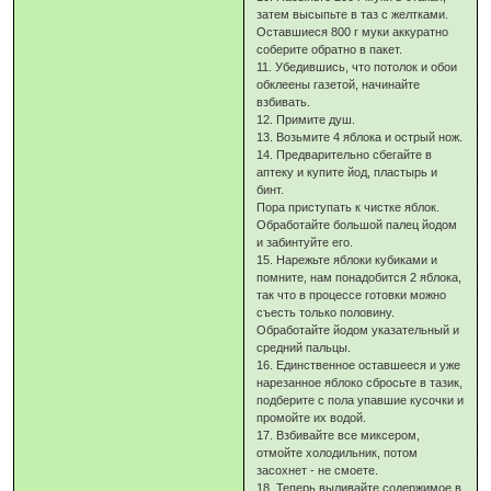
затем высыпьте в таз с желтками.
Оставшиеся 800 г муки аккуратно
соберите обратно в пакет.
11. Убедившись, что потолок и обои
обклеены газетой, начинайте
взбивать.
12. Примите душ.
13. Возьмите 4 яблока и острый нож.
14. Предварительно сбегайте в
аптеку и купите йод, пластырь и
бинт.
Пора приступать к чистке яблок.
Обработайте большой палец йодом
и забинтуйте его.
15. Нарежьте яблоки кубиками и
помните, нам понадобится 2 яблока,
так что в процессе готовки можно
съесть только половину.
Обработайте йодом указательный и
средний пальцы.
16. Единственное оставшееся и уже
нарезанное яблоко сбросьте в тазик,
подберите с пола упавшие кусочки и
промойте их водой.
17. Взбивайте все миксером,
отмойте холодильник, потом
засохнет - не смоете.
18. Теперь выливайте содержимое в