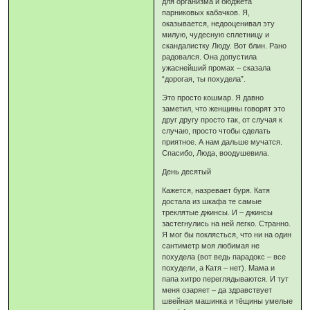
для организма и бюджета
парниковых кабачков. Я,
оказывается, недооценивал эту
милую, чудесную сплетницу и
скандалистку Люду. Вот блин. Рано
радовался. Она допустила
ужаснейший промах – сказала
“дорогая, ты похудела”.
Это просто кошмар. Я давно
заметил, что женщины говорят это
друг другу просто так, от случая к
случаю, просто чтобы сделать
приятное. А нам дальше мучатся.
Спасибо, Люда, воодушевила.
День десятый
Кажется, назревает буря. Катя
достала из шкафа те самые
треклятые джинсы. И – джинсы
застегнулись на ней легко. Странно.
Я мог бы поклясться, что ни на один
сантиметр моя любимая не
похудела (вот ведь парадокс – все
похудели, а Катя – нет). Мама и
папа хитро переглядываются. И тут
меня озаряет – да здравствует
швейная машинка и тёщины умелые