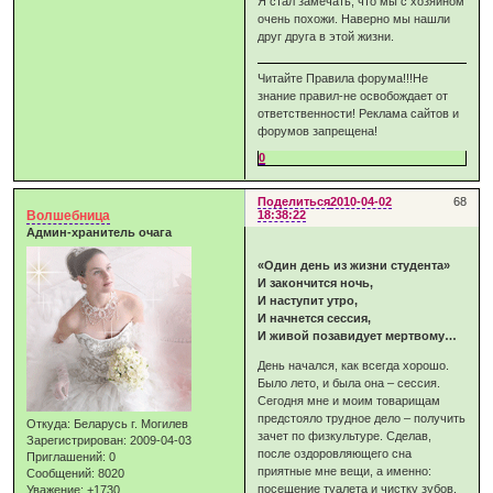
Я стал замечать, что мы с хозяином
очень похожи. Наверно мы нашли
друг друга в этой жизни.
Читайте Правила форума!!!Не
знание правил-не освобождает от
ответственности! Реклама сайтов и
форумов запрещена!
0
Поделиться
2010-04-02
68
Волшебница
18:38:22
Админ-хранитель очага
«Один день из жизни студента»
И закончится ночь,
И наступит утро,
И начнется сессия,
И живой позавидует мертвому…
День начался, как всегда хорошо.
Было лето, и была она – сессия.
Сегодня мне и моим товарищам
предстояло трудное дело – получить
Откуда:
Беларусь г. Могилев
зачет по физкультуре. Сделав,
Зарегистрирован
: 2009-04-03
после оздоровляющего сна
Приглашений:
0
приятные мне вещи, а именно:
Сообщений:
8020
посещение туалета и чистку зубов,
Уважение:
+1730