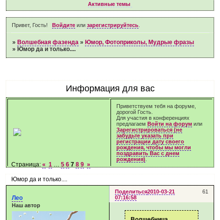
Активные темы
Привет, Гость!
Войдите
или
зарегистрируйтесь
.
»
Волшебная фазенда
»
Юмор, Фотоприколы, Мудрые фразы
»
Юмор да и только....
Информация для вас
Приветствуем тебя на форуме,
дорогой Гость.
Для участия в конференциях
предлагаем
Войти на форум
или
Зарегистрироваться (не
забудьте указать при
регистрации дату своего
рождения, чтобы мы могли
поздравить Вас с днем
рождения)
.
Страница:
«
1
…
5
6
7
8
9
»
Юмор да и только....
Поделиться
2010-03-21
61
Лео
07:16:58
Наш автор
Волшебница