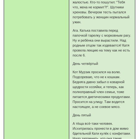
жалостью. Кто-то пошутил: “Тебя
что, жена не кормит?!”. Шутники
хреновы. Вечером тесть пытался
потребовать у женщин нормальный
ужин.
Ага. Катька поставила перед
папочкой тарелку с морковным рагу.
Ну и ребёнка они вырастили. Над
родным отцом так издевается! Катя
провела лекцию на тему как не есть
после 6.
День четвёртый
Кот Мурзик просился на волю.
Подозреваю, что не к кошкам.
Бедняга давно забыл о коварной
щедрости хозяйки, и теперь, как
полноправный член семьи, тоже
питается диетическими продуктами.
Просится на улицу. Там водится
настоящее, а не соевое мясо.
День пятый
А тёща всё-таки человек.
Исхитрилась пронести в дом мимо
бдительной Кати кулёк с конфетами.
Надо запомнить, что она такие