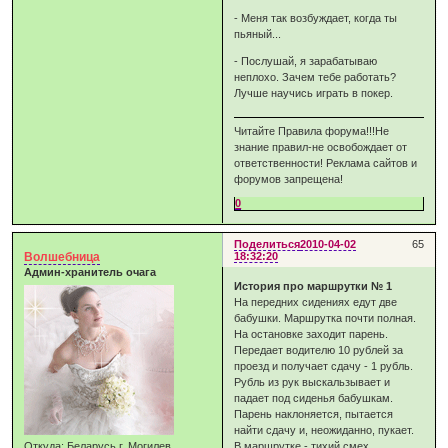
- Меня так возбуждает, когда ты
пьяный...
- Послушай, я зарабатываю
неплохо. Зачем тебе работать?
Лучше научись играть в покер.
Читайте Правила форума!!!Не
знание правил-не освобождает от
ответственности! Реклама сайтов и
форумов запрещена!
0
Поделиться
2010-04-02
65
Волшебница
18:32:20
Админ-хранитель очага
История про маршрутки № 1
На передних сидениях едут две
бабушки. Маршрутка почти полная.
На остановке заходит парень.
Передает водителю 10 рублей за
проезд и получает сдачу - 1 рубль.
Рубль из рук выскальзывает и
падает под сиденья бабушкам.
Парень наклоняется, пытается
найти сдачу и, неожиданно, пукает.
Откуда:
Беларусь г. Могилев
В маршрутке - тихий смех,