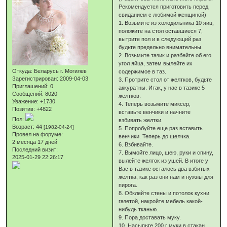
Рекомендуется приготовить перед
свиданием с любимой женщиной)
1. Возьмите из холодильника 10 яиц,
положите на стол оставшиеся 7,
вытрите пол и в следующий раз
будьте предельно внимательны.
2. Возьмите тазик и разбейте об его
угол яйца, затем вылейте их
Откуда:
Беларусь г. Могилев
содержимое в таз.
Зарегистрирован
: 2009-04-03
3. Протрите стол от желтков, будьте
Приглашений:
0
аккуратны. Итак, у нас в тазике 5
Сообщений:
8020
желтков.
Уважение:
+1730
4. Теперь возьмите миксер,
Позитив:
+4822
вставьте венчики и начните
Пол:
взбивать желтки.
Возраст:
44
[1982-04-24]
5. Попробуйте еще раз вставить
Провел на форуме:
венчики. Теперь до щелчка.
2 месяца 17 дней
6. Взбивайте.
Последний визит:
7. Вымойте лицо, шею, руки и спину,
2025-01-29 22:26:17
вылейте желток из ушей. В итоге у
Вас в тазике осталось два взбитых
желтка, как раз они нам и нужны для
пирога.
8. Обклейте стены и потолок кухни
газетой, накройте мебель какой-
нибудь тканью.
9. Пора доставать муку.
10. Насыпьте 200 г муки в стакан,