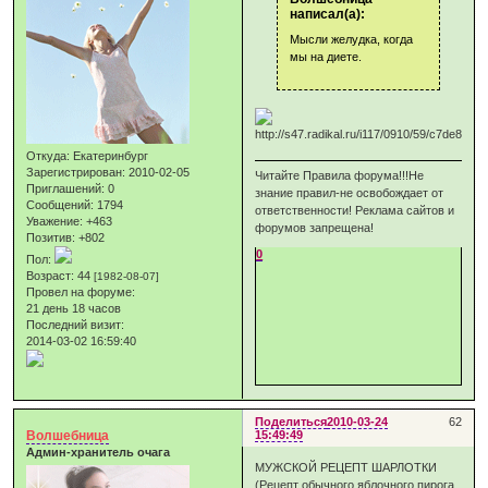
написал(а):
Мысли желудка, когда
мы на диете.
Откуда:
Екатеринбург
Зарегистрирован
: 2010-02-05
Читайте Правила форума!!!Не
Приглашений:
0
знание правил-не освобождает от
Сообщений:
1794
ответственности! Реклама сайтов и
Уважение:
+463
форумов запрещена!
Позитив:
+802
0
Пол:
Возраст:
44
[1982-08-07]
Провел на форуме:
21 день 18 часов
Последний визит:
2014-03-02 16:59:40
Поделиться
2010-03-24
62
Волшебница
15:49:49
Админ-хранитель очага
МУЖСКОЙ РЕЦЕПТ ШАРЛОТКИ
(Рецепт обычного яблочного пирога.