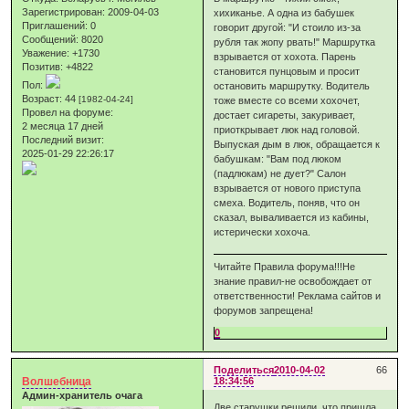
Зарегистрирован
: 2009-04-03
хихиканье. А одна из бабушек
Приглашений:
0
говорит другой: "И стоило из-за
Сообщений:
8020
рубля так жопу рвать!" Маршрутка
Уважение:
+1730
взрывается от хохота. Парень
Позитив:
+4822
становится пунцовым и просит
Пол:
остановить маршрутку. Водитель
Возраст:
44
[1982-04-24]
тоже вместе со всеми хохочет,
Провел на форуме:
достает сигареты, закуривает,
2 месяца 17 дней
приоткрывает люк над головой.
Последний визит:
Выпуская дым в люк, обращается к
2025-01-29 22:26:17
бабушкам: "Вам под люком
(падлюкам) не дует?" Салон
взрывается от нового приступа
смеха. Водитель, поняв, что он
сказал, вываливается из кабины,
истерически хохоча.
Читайте Правила форума!!!Не
знание правил-не освобождает от
ответственности! Реклама сайтов и
форумов запрещена!
0
Поделиться
2010-04-02
66
Волшебница
18:34:56
Админ-хранитель очага
Две старушки решили, что пришла