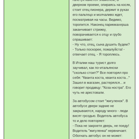
дверном проеме, опираясь на косяк,
стоит отец пионера, держит в руках
его пальтецо и молчаливо ждет,
посматривая на часы. Видимо,
торопится. Наконец парикмахерша
заканчивает стрижку,
поворачивается к отцу и грубо
спрашивает:
- Ну что, отец, сына душить будем?
- Только поскорее, пожалуйста! -
отвечает отец. - Я тороплюсь.
В Италии наш турист долго
заучивал, как по-итальянски
"сколько стоит?" Все повторял про
себя: "Кванта коста, кванта коста..."
Зашел в магазин, растерялся... и
говорит продавцу: "Коза ностра". Его
чуть не арестовали.
За автобусом стоит "жигуленок". В
автобусе двери задние не
закрываются, народу много - люди
висят гроздью. Водитель автобуса
то и дело повторяет:
- Пока не закроете дверь, не поеду!
Водитель "жигуленка" нервничает.
Обогнать автобус он не может: