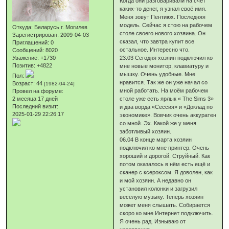
Когда они разговаривали на счёт
каких-то денег, я узнал своё имя.
Меня зовут Пентиюх. Последняя
модель. Сейчас я стою на рабочем
Откуда:
Беларусь г. Могилев
столе своего нового хозяина. Он
Зарегистрирован
: 2009-04-03
сказал, что завтра купит все
Приглашений:
0
остальное. Интересно что.
Сообщений:
8020
23.03 Сегодня хозяин подключил ко
Уважение:
+1730
Позитив:
+4822
мне новые монитор, клавиатуру и
мышку. Очень удобные. Мне
Пол:
нравится. Так же он уже начал со
Возраст:
44
[1982-04-24]
мной работать. На моём рабочем
Провел на форуме:
столе уже есть ярлык « The Sims 3»
2 месяца 17 дней
Последний визит:
и два ворда «Сессия» и «Доклад по
2025-01-29 22:26:17
экономике». Вовчик очень аккуратен
со мной. Эх. Какой же у меня
заботливый хозяин.
06.04 В конце марта хозяин
подключил ко мне принтер. Очень
хороший и дорогой. Струйный. Как
потом оказалось в нём есть ещё и
сканер с ксероксом. Я доволен, как
и мой хозяин. А недавно он
установил колонки и загрузил
весёлую музыку. Теперь хозяин
может меня слышать. Собирается
скоро ко мне Интернет подключить.
Я очень рад. Изнываю от