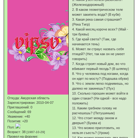
(Железнодорожный)
2. В каком геометрическом теле
может закипеть вода? (В кубе)
3. Какая река самая страшная?
(Река Тигр)
4. Какой месяц короче всех? (Май -
три буквы)
5. Где край света? (Там, где
начинается тень)
6. Может ли страус назвать себя
птицей? (Нет, так как он не умеет
говорить)
7. Когда строят новый дом, во что
вбивают первый гвоздь? (В шляпку)
8. Что у человека под ногами, когда
он идет по мосту? (Подошва обуви)
9. Что с земли легко поднимешь, но
далеко не закинешь? (Пух)
10. Сколько горошин может войти в
Откуда:
Амурская область
один стакан? (Ни одной - все надо
Зарегистрирован
: 2010-04-07
положить)
Приглашений:
0
11. Каким гребнем голову не
Сообщений:
69
расчешешь? (Петушиным)
Уважение:
+40
12. Что стоит между окном и
Позитив:
+20
дверью? (Буква и)
Пол:
13. Что можно приготовить, но
Возраст:
38
[1987-10-29]
нельзя съесть? (Уроки)
Провел на форуме:
14. Как можно поместить два литра