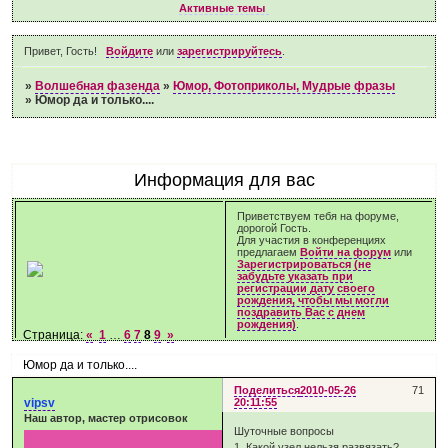
Активные темы
Привет, Гость!
Войдите
или
зарегистрируйтесь
.
»
Волшебная фазенда
»
Юмор, Фотоприколы, Мудрые фразы
»
Юмор да и только....
Информация для вас
Приветствуем тебя на форуме,
дорогой Гость.
Для участия в конференциях
предлагаем
Войти на форум
или
Зарегистрироваться (не
забудьте указать при
регистрации дату своего
рождения, чтобы мы могли
поздравить Вас с днем
рождения)
.
Страница:
«
1
…
6
7
8
9
»
Юмор да и только....
Поделиться
2010-05-26
71
vipsv
20:11:55
Наш автор, мастер отрисовок
Шуточные вопросы
1. Какой узел нельзя развязать?