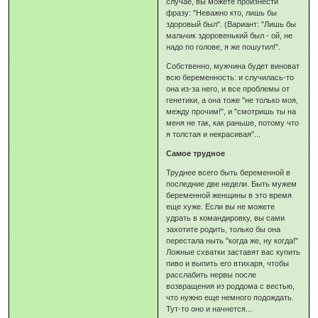
случае, вы можете произнести
фразу: "Неважно кто, лишь бы
здоровый был". (Вариант: "Лишь бы
мальчик здоровенький был - ой, не
надо по голове, я же пошутил!".
Собственно, мужчина будет виноват
всю беременность: и случилась-то
она из-за него, и все проблемы от
генетики, а она тоже "не только моя,
между прочим!", и "смотришь ты на
меня не так, как раньше, потому что
я толстая и некрасивая"...
Самое трудное
Труднее всего быть беременной в
последние две недели. Быть мужем
беременной женщины в это время
еще хуже. Если вы не можете
удрать в командировку, вы сами
захотите родить, только бы она
перестала ныть "когда же, ну когда!"
Ложные схватки заставят вас купить
пиво и выпить его втихаря, чтобы
расслабить нервы после
возвращения из роддома с вестью,
что нужно еще немного подождать.
Тут-то оно и начнется...