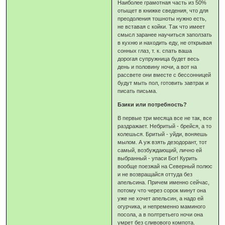
Наиболее грамотная часть из 50%
отыщет в книжке сведения, что для
преодоления тошноты нужно есть,
не вставая с койки. Так что имеет
смысл заранее научиться заползать
в кухню и находить еду, не открывая
сонных глаз, т. к. спать ваша
дорогая супружница будет весь
день и половину ночи, а вот на
рассвете они вместе с бессонницей
будут мыть пол, готовить завтрак и
писать письма.
Бзики или потребность?
В первые три месяца все не так, все
раздражает. Небритый - брейся, а то
колешься. Бритый - уйди, воняешь
мылом. А уж взять дезодорант, тот
самый, возбуждающий, лично ей
выбранный - упаси Бог! Курить
вообще поезжай на Северный полюс
и не возвращайся оттуда без
апельсина. Причем именно сейчас,
потому что через сорок минут она
уже не хочет апельсин, а надо ей
огурчика, и непременно маминого
посола, а в полтретьего ночи она
умрет без сливового компота.