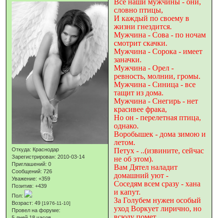
Все наши мужчины - они,
словно птицы,
И каждый по своему в
жизни гнездится.
Мужчина - Сова - по ночам
смотрит скачки.
Мужчина - Сорока - имеет
заначки.
Мужчина - Орел -
ревность, молнии, громы.
Мужчина - Синица - все
тащит из дома.
Мужчина - Снегирь - нет
красивее фрака,
Но он - перелетная птица,
однако.
Воробышек - дома зимою и
летом.
Откуда:
Краснодар
Петух - ..(извините, сейчас
Зарегистрирован
: 2010-03-14
не об этом).
Приглашений:
0
Вам Дятел наладит
Сообщений:
726
домашний уют -
Уважение:
+359
Соседям всем сразу - хана
Позитив:
+439
и капут.
Пол:
За Голубем нужен особый
Возраст:
49
[1976-11-10]
уход Воркует лирично, но
Провел на форуме:
всюду помет.
5 дней 18 часов