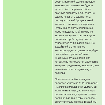
обшить вагонкой балкон. Вообще
неважно, что именно вы будете
делать. Хоть шарики на обоях
вручную рисовать. Если этого не
сделаете вы, это сделает она,
потому что в ней бродит жуткий
инстинкт - инстинкт гнездования.
Чтобы как-то снять напряжение,
можете подсунуть ей книжку по
технике лоскутного шитья - пусть
составляет ребенку одеяло, это
отвлечет ее от покраски окон. Не
давайте ей в этот период
неконтролируемых денег: все уйдет
на стройматериалы и "такие
миленькие детские вещички",
которые потом окажутся абсолютно
не нужны: радионяня, например, или
зимний костюм неподходящего
размера.
Практически любая женщина
пытается узнать на УЗИ, кого ждать
- мальчика или девочку. Думать вы
можете что угодно, но вслух надо
радоваться всему, причем громко,
подпрыгивая так, чтобы у соседей
снизу тряслась люстра. В крайнем