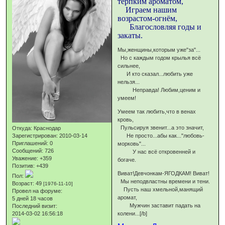
терпким ароматом,
Играем нашим
возрастом-огнём,
Благословляя годы и
закаты.
Мы,женщины,которым уже"за"...
Но с каждым годом крылья всё
сильнее,
И кто сказал...любить уже
нельзя...
Неправда! Любим,ценим и
умеем!
Умеем так любить,что в венах
кровь,
Пульсируя звенит...а это значит,
Откуда:
Краснодар
Зарегистрирован
: 2010-03-14
Не просто...абы как..."любовь-
Приглашений:
0
морковь"...
Сообщений:
726
У нас всё откровенней и
Уважение:
+359
богаче.
Позитив:
+439
Виват!Девчонкам-ЯГОДКАМ! Виват!
Пол:
Мы неподвластны времени и тени.
Возраст:
49
[1976-11-10]
Пусть наш хмельной,манящий
Провел на форуме:
аромат,
5 дней 18 часов
Мужчин заставит падать на
Последний визит:
2014-03-02 16:56:18
колени...[/b]