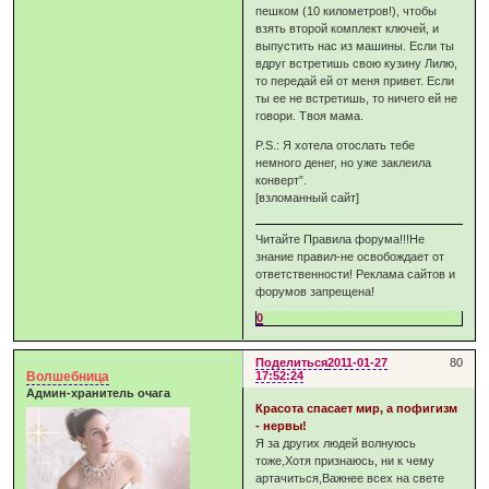
пешком (10 километров!), чтобы
взять второй комплект ключей, и
выпустить нас из машины. Если ты
вдруг встретишь свою кузину Лилю,
то передай ей от меня привет. Если
ты ее не встретишь, то ничего ей не
говори. Твоя мама.
P.S.: Я хотела отослать тебе
немного денег, но уже заклеила
конверт”.
[взломанный сайт]
Читайте Правила форума!!!Не
знание правил-не освобождает от
ответственности! Реклама сайтов и
форумов запрещена!
0
Поделиться
2011-01-27
80
Волшебница
17:52:24
Админ-хранитель очага
Красота спасает мир, а пофигизм
- нервы!
Я за других людей волнуюсь
тоже,Хотя признаюсь, ни к чему
артачиться,Важнее всех на свете