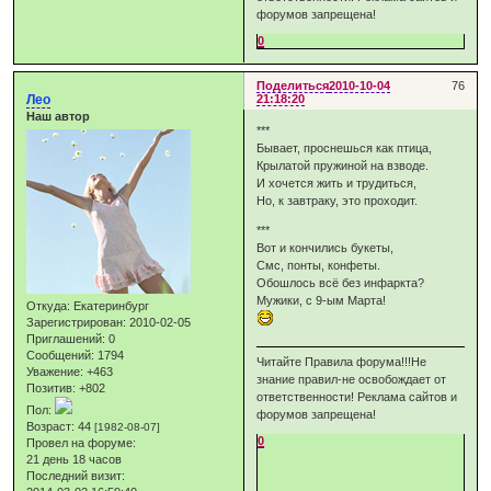
форумов запрещена!
0
Поделиться
2010-10-04
76
Лео
21:18:20
Наш автор
***
Бывает, проснешься как птица,
Крылатой пружиной на взводе.
И хочется жить и трудиться,
Но, к завтраку, это проходит.
***
Вот и кончились букеты,
Смс, понты, конфеты.
Обошлось всё без инфаркта?
Мужики, с 9-ым Марта!
Откуда:
Екатеринбург
Зарегистрирован
: 2010-02-05
Приглашений:
0
Сообщений:
1794
Читайте Правила форума!!!Не
Уважение:
+463
знание правил-не освобождает от
Позитив:
+802
ответственности! Реклама сайтов и
Пол:
форумов запрещена!
Возраст:
44
[1982-08-07]
0
Провел на форуме:
21 день 18 часов
Последний визит: