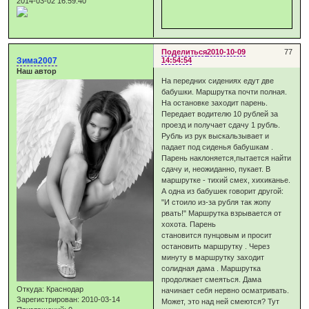
2014-03-02 16:59:40
Поделиться
2010-10-09
77
Зима2007
14:54:54
Наш автор
На передних сидениях едут две
бабушки. Маршрутка почти полная.
На остановке заходит парень.
Передает водителю 10 рублей за
проезд и получает сдачу 1 рубль.
Рубль из рук выскальзывает и
падает под сиденья бабушкам .
Парень наклоняется,пытается найти
сдачу и, неожиданно, пукает. В
маршрутке - тихий смех, хихиканье.
А одна из бабушек говорит другой:
"И стоило из-за рубля так жопу
рвать!" Маршрутка взрывается от
хохота. Парень
становится пунцовым и просит
остановить маршрутку . Через
минуту в маршрутку заходит
солидная дама . Маршрутка
продолжает смеяться. Дама
Откуда:
Краснодар
начинает себя нервно осматривать.
Зарегистрирован
: 2010-03-14
Может, это над ней смеются? Тут