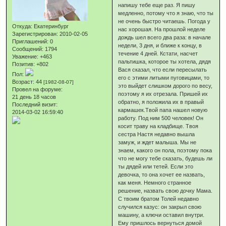
напишу тебе еще раз. Я пишу
медленно, потому что я знаю, что ты
не очень быстро читаешь. Погода у
Откуда:
Екатеринбург
нас хорошая. На прошлой неделе
Зарегистрирован
: 2010-02-05
дождь шел всего два раза: в начале
Приглашений:
0
недели, 3 дня, и ближе к концу, в
Сообщений:
1794
течение 4 дней. Кстати, насчет
Уважение:
+463
пальтишка, которое ты хотела, дядя
Позитив:
+802
Вася сказал, что если пересылать
Пол:
его с этими литыми пуговицами, то
Возраст:
44
[1982-08-07]
это выйдет слишком дорого по весу,
Провел на форуме:
поэтому я их отрезала. Пришей их
21 день 18 часов
обратно, я положила их в правый
Последний визит:
кармашек.Твой папа нашел новую
2014-03-02 16:59:40
работу. Под ним 500 человек! Он
косит траву на кладбище. Твоя
сестра Настя недавно вышла
замуж, и ждет малыша. Мы не
знаем, какого он пола, поэтому пока
что не могу тебе сказать, будешь ли
ты дядей или тетей. Если это
девочка, то она хочет ее назвать,
как меня. Немного странное
решение, назвать свою дочку Мама.
С твоим братом Толей недавно
случился казус: он закрыл свою
машину, а ключи оставил внутри.
Ему пришлось вернуться домой