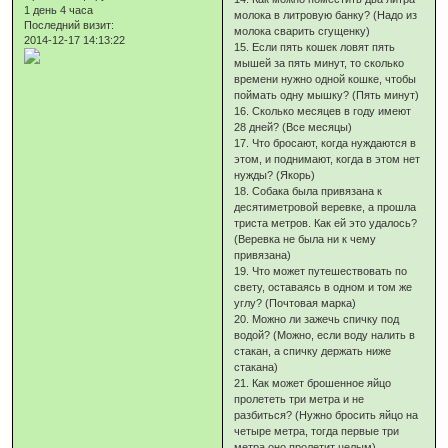
1 день 4 часа
молока в литровую банку? (Надо из
Последний визит:
молока сварить сгущенку)
2014-12-17 14:13:22
15. Если пять кошек ловят пять
мышей за пять минут, то сколько
времени нужно одной кошке, чтобы
поймать одну мышку? (Пять минут)
16. Сколько месяцев в году имеют
28 дней? (Все месяцы)
17. Что бросают, когда нуждаются в
этом, и поднимают, когда в этом нет
нужды? (Якорь)
18. Собака была привязана к
десятиметровой веревке, а прошла
триста метров. Как ей это удалось?
(Веревка не была ни к чему
привязана)
19. Что может путешествовать по
свету, оставаясь в одном и том же
углу? (Почтовая марка)
20. Можно ли зажечь спичку под
водой? (Можно, если воду налить в
стакан, а спичку держать ниже
стакана)
21. Как может брошенное яйцо
пролететь три метра и не
разбиться? (Нужно бросить яйцо на
четыре метра, тогда первые три
метра оно пролетит целым)