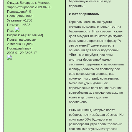
беременную жену еще надо
Откуда:
Беларусь г. Могилев
пережить...
Зарегистрирован
: 2009-04-03
Приглашений:
0
И вот свершилось
Сообщений:
8020
Уважение:
+1730
Горе вам, если вы не будете
Позитив:
+4822
плясать по комнате, целуя тест на
Пол:
беременность. И уж совсем тяжкая
Возраст:
44
[1982-04-24]
доля ожидает неженатого донжуана,
Провел на форуме:
рискнувшего произнести фразу "А
2 месяца 17 дней
это от меня?", даже если есть
Последний визит:
основания для таких подозрений.
2025-01-29 22:26:17
Уйти - она не уйдет, все-таки
инстинкт беременной самки
заставляет держаться за кормильца
и опору (если вы по паспорту все
еще не кормилец и опора, вас
принудят им стать), но истерика,
битье посуды и дотошное
перечисление всех ваших бывших
возлюбленных, включая соседку по
койке в детском саду, вам
обеспечено.
Есть женщины, которые носят
ребенка, почти забывая об этом. Но
примерно 50% будущих мам
разнообразят утро своих "половин"
тоскливыми звуками из туалета.