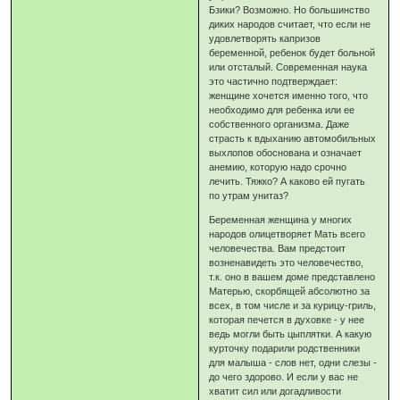
Бзики? Возможно. Но большинство
диких народов считает, что если не
удовлетворять капризов
беременной, ребенок будет больной
или отсталый. Современная наука
это частично подтверждает:
женщине хочется именно того, что
необходимо для ребенка или ее
собственного организма. Даже
страсть к вдыханию автомобильных
выхлопов обоснована и означает
анемию, которую надо срочно
лечить. Тяжко? А каково ей пугать
по утрам унитаз?
Беременная женщина у многих
народов олицетворяет Мать всего
человечества. Вам предстоит
возненавидеть это человечество,
т.к. оно в вашем доме представлено
Матерью, скорбящей абсолютно за
всех, в том числе и за курицу-гриль,
которая печется в духовке - у нее
ведь могли быть цыплятки. А какую
курточку подарили родственники
для малыша - слов нет, одни слезы -
до чего здорово. И если у вас не
хватит сил или догадливости