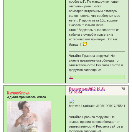
пробовал!". По маршрутке пошел
открытый ржач!Бабка
осмотрев ястребиным взглядом
салон поняла, что свободных мест
нету... И протягивая 10р. водиле
сказала: "Возьми меня
стоя!".Водитель вываливается из
кабины в сугроб и трясется в
истерическом припадке. Вот так
бывает!!!
Читайте Правила форума!!!Не
знание правил-не освобождает от
ответственности! Реклама сайтов и
форумов запрещена!
+1
Поделиться
2010-10-21
78
Волшебница
12:36:04
Админ-хранитель очага
Читайте Правила форума!!!Не
знание правил-не освобождает от
ответственности! Реклама сайтов и
форумов запрещена!