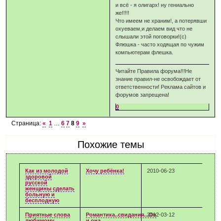
и всё - я олигарх! ну гениально
же!!!!!
Что имеем не храним!, а потерявши
охуеваем,и делаем вид что не
слышали этой поговорки!(с)
Флюшка - часто ходящая по чужим
компьютерам флешка.
Читайте Правила форума!!!Не
знание правил-не освобождает от
ответственности! Реклама сайтов и
форумов запрещена!
0
Страница:
«
1
…
6
7
8
9
»
Похожие темы
Как из молодой
Хочу ребёнка!
2010-06-23
здоровой
русской
женщины сделать
больную и
бесплодную
Приятные слова
Романтика..свидания...Он
2012-03-12
любимому
и она