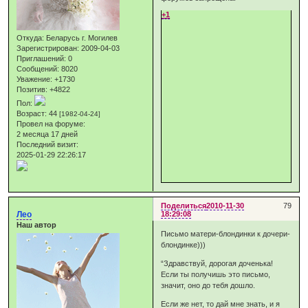
+1
Откуда:
Беларусь г. Могилев
Зарегистрирован
: 2009-04-03
Приглашений:
0
Сообщений:
8020
Уважение:
+1730
Позитив:
+4822
Пол:
Возраст:
44
[1982-04-24]
Провел на форуме:
2 месяца 17 дней
Последний визит:
2025-01-29 22:26:17
Поделиться
2010-11-30
79
Лео
18:29:08
Наш автор
Письмо матери-блондинки к дочери-
блондинке)))
“Здравствуй, дорогая доченька!
Если ты получишь это письмо,
значит, оно до тебя дошло.
Если же нет, то дай мне знать, и я