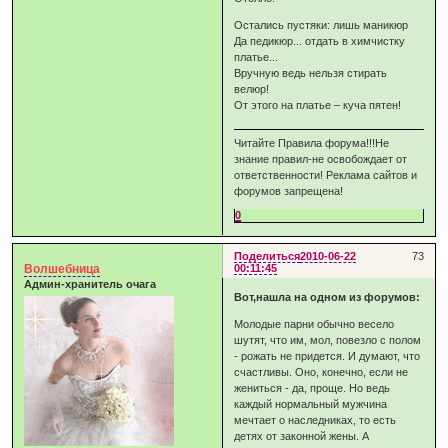
Остались пустяки: лишь маникюр
Да педикюр... отдать в химчистку
платье...
Вручную ведь нельзя стирать
велюр!
От этого на платье – куча пятен!
Читайте Правила форума!!!Не
знание правил-не освобождает от
ответственности! Реклама сайтов и
форумов запрещена!
0
Поделиться
2010-06-22
73
Волшебница
00:11:45
Админ-хранитель очага
Вот,нашла на одном из форумов:
Молодые парни обычно весело
шутят, что им, мол, повезло с полом
- рожать не придется. И думают, что
счастливы. Оно, конечно, если не
жениться - да, проще. Но ведь
каждый нормальный мужчина
мечтает о наследниках, то есть
детях от законной жены. А