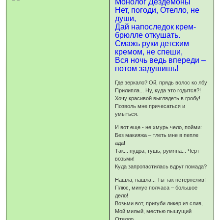
Монолог Дездемоны
Нет, погоди, Отелло, не
души,
Дай напоследок крем-
брюлле откушать.
Смажь руки детским
кремом, не спеши,
Вся ночь ведь впереди –
потом задушишь!
Где зеркало? Ой, прядь волос ко лбу
Прилипла... Ну, куда это годится?!
Хочу красивой выглядеть в гробу!
Позволь мне причесаться и
умыться.
И вот еще - не хмурь чело, пойми:
Без макияжа – тлеть мне в пепле
ада!
Так... пудра, тушь, румяна... Черт
возьми!
Куда запропастилась вдруг помада?
Нашла, нашла... Ты так нетерпелив!
Плюс, минус полчаса – большое
дело!
Возьми вот, пригуби ликер из слив,
Мой милый, местью пышущий
Отелло.