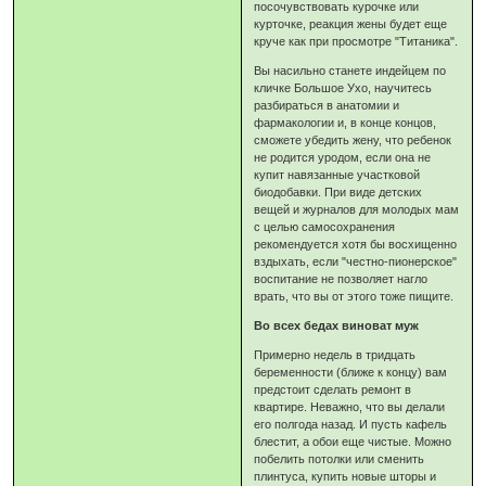
посочувствовать курочке или
курточке, реакция жены будет еще
круче как при просмотре "Титаника".
Вы насильно станете индейцем по
кличке Большое Ухо, научитесь
разбираться в анатомии и
фармакологии и, в конце концов,
сможете убедить жену, что ребенок
не родится уродом, если она не
купит навязанные участковой
биодобавки. При виде детских
вещей и журналов для молодых мам
с целью самосохранения
рекомендуется хотя бы восхищенно
вздыхать, если "честно-пионерское"
воспитание не позволяет нагло
врать, что вы от этого тоже пищите.
Во всех бедах виноват муж
Примерно недель в тридцать
беременности (ближе к концу) вам
предстоит сделать ремонт в
квартире. Неважно, что вы делали
его полгода назад. И пусть кафель
блестит, а обои еще чистые. Можно
побелить потолки или сменить
плинтуса, купить новые шторы и