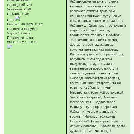
Приглашений:
0
бабушки,покатываясь от смеха,
Сообщений:
726
начинают рассказывать даме
Уважение:
+359
историю с рублем. Дама тоже
Позитив:
+439
начинает смеяться и тут у нее из
Пол:
носа вылетает сопля и попадает на
Возраст:
49
[1976-11-10]
бабушек .... Дама просит остановить
Провел на форуме:
маршрутку. Едем дальше,
5 дней 18 часов
покатываясь от смеха. Водитель
Последний визит:
тоже вместе со всеми хохочет,
2014-03-02 16:56:18
достает сигареты,закуривает,
приоткрывает люк над головой.
Выпуская дым в люк,обращается к
бабушкам: "Вам под люком
(падлюкам) не дует?" Салон
взрывается от нового приступа
смеха. Водитель, поняв, что он
сказал,вываливается из кабины,
пританцовывая и угорает. Эта же
маршрутка 20минут спустя.
Маршрутка с конечной остановкой
"поселок Сахарный". Все сели,
места заняты... Водила завел
машину... Тут дверь открывает
бабка... И тут же спрашивает у
водилы: "Милок, у тебя конец
Сахарный?".По маршрутке прошло
легкое хихиканье... Водила не долго
думая ответил:"Не знаю, не