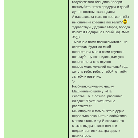
голубоглазого блондина.Забери.
пожалуйста, этого придурка и давай
лучше цветные карандаши.
А ваша кошка тоже не против чтобы
вы спали на краешке постели??
Здравствуй, Дедушка Мороз, борода
из ваты! Подари на Новый Год BMW
X5)))
- можно с вами познакомится? - не
стоит,вам будет со мной
непонятно,а мне с вами скучно -
почему? - ну вот видите,вам уже
непонятно, а мне скучно
список моих желаний на новый год.
хочу: к тебе, тебя, с тобой, от тебя,
за тебя и навечно.
©
Разбиваю случайно чашку.
Машинально шепчу: «На
счастье…». Осознав, разбиваю
блюдце: "Пусть хоть эти не
расстаются"
Мы спорили с мамой,что в дурке
нереально покончить с собой,типа
мягкие стены и т.д.Я сказала что
можно выдрать клок волос и
подавиться ими!завтра идем к
психиатору.