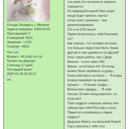
эта рожа,Что на меня из зеркала
таращится.
Hе нервируйте меня! Мне скоро
негде будет прятать трупы!
потри мою страничку - она
Откуда:
Беларусь г. Могилев
ароматизирована
Зарегистрирован
: 2009-04-03
CD и не DVD меня!
Приглашений:
0
Привет/классно/а у тебя?/ничем/а
Сообщений:
8020
ты?
Уважение:
+1730
Как хорошо, что человек осознал,
Позитив:
+4822
что больше недостоин быть твоим
Пол:
другом и сам удаляется из друзей!
Возраст:
44
[1982-04-24]
Хочу такую работу, как у Деда
Провел на форуме:
Мороза - сутки через 364
2 месяца 17 дней
Фразы, за которые лет 20 назад
Последний визит:
можно было загреметь в дурку: -
2025-01-29 22:26:17
Скинь мне фото на мыло... - Я вчера
вторую мировую за немцев
прошел... - Я качаю эльфа... -
Воткни мне зарядку... - Я тебе
письмо 10 мин назад прислал, ты
получил?
Твои подруги слишком заняты или
забыли про тебя?Поставь статус
"Кажется я влюбилась в парня
подруги"
Дедушка Мороз, на прошлый Новый
Год я просила у тебя того