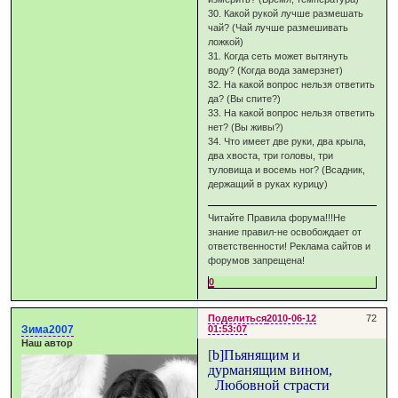
30. Какой рукой лучше размешать
чай? (Чай лучше размешивать
ложкой)
31. Когда сеть может вытянуть
воду? (Когда вода замерзнет)
32. На какой вопрос нельзя ответить
да? (Вы спите?)
33. На какой вопрос нельзя ответить
нет? (Вы живы?)
34. Что имеет две руки, два крыла,
два хвоста, три головы, три
туловища и восемь ног? (Всадник,
держащий в руках курицу)
Читайте Правила форума!!!Не
знание правил-не освобождает от
ответственности! Реклама сайтов и
форумов запрещена!
0
Поделиться
2010-06-12
72
Зима2007
01:53:07
Наш автор
[
b]Пьянящим и
дурманящим вином,
Любовной страсти