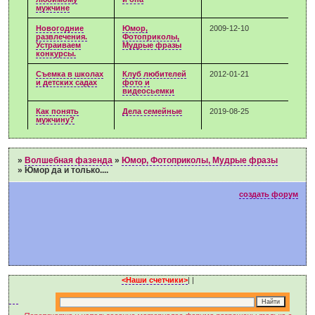
мужчине
Новогодние
Юмор,
2009-12-10
развлечения.
Фотоприколы,
Устраиваем
Мудрые фразы
конкурсы.
Съемка в школах
Клуб любителей
2012-01-21
и детских садах
фото и
видеосьемки
Как понять
Дела семейные
2019-08-25
мужчину?
»
Волшебная фазенда
»
Юмор, Фотоприколы, Мудрые фразы
»
Юмор да и только....
создать форум
<Наши счетчики>
|
|