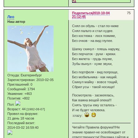
+1
Поделиться
2010-10-04
75
Лео
21:12:45
Наш автор
Снял он обувь - стал по-ниже
Снял пальто и стал худее.
Без костюма - лоск пожиже,
Без очков - на вид глупее.
Шапку скинул - плешь наружу,
Без перчаток - руки - крюки.
Без жилета - грудь поуже,
Зубы вынул - хуже звуки,
Без портфеля - вид попроще,
Откуда:
Екатеринбург
Без мобильника - как нищий.
Зарегистрирован
: 2010-02-05
Скинул майку - вовсе тощий,
Приглашений:
0
Сбрил усы - такой носище!
Сообщений:
1794
Уважение:
+463
Посмотрела - засмеялась,
Позитив:
+802
Как важна вещей опека!!!
Пол:
Снять трусы ему осталось -
Возраст:
44
[1982-08-07]
И не будет человека.
Провел на форуме:
:crazy:
21 день 18 часов
Последний визит:
Читайте Правила форума!!!Не
2014-03-02 16:59:40
знание правил-не освобождает от
ответственности! Реклама сайтов и