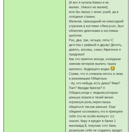
[А вот я купила Камаз и не
жалею...Никого не жалею].
всю бы лапшу с моих ушей, да в
голодные страны.
Мальчик, пришедший на новогодний
утренник в костюме «Лексуса», был
облеплен девочками в костюмах
цыпочек.
Раз, два, три, четыре, пять! С
детства с рифмой я дружу! Десять,
девять, восемь, семь! Афигенно я
придумал!
Как это приятно иногда, холодным
зимним вечером выпить чашку
крепкого, бодрящего водки
Скажи, что я сломала ноготь и лежу
в реанимации.©Маргоша­
- Ау, кто-нибудь есть дома? Мам?
Пап? Фредди Крюгер? ©
Обидно,когда с людьми,которые
раньше играли в твоей жизни
огромную роль,перестаешь
общаться так,как раньше. Еще
обиднее осознавать,что в принципе
тебя это не особо волнует. (с)
значит, беру я кредит в банке 1
миллиард $, покупаю этот банк,
разрешаю себе не отдавать кредит,