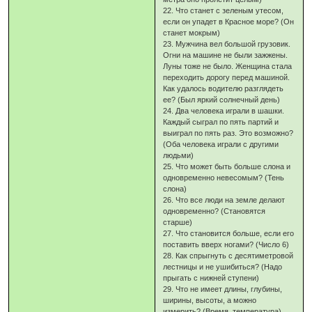
22. Что станет с зеленым утесом,
если он упадет в Красное море? (Он
станет мокрым)
23. Мужчина вел большой грузовик.
Огни на машине не были зажжены.
Луны тоже не было. Женщина стала
переходить дорогу перед машиной.
Как удалось водителю разглядеть
ее? (Был яркий солнечный день)
24. Два человека играли в шашки.
Каждый сыграл по пять партий и
выиграл по пять раз. Это возможно?
(Оба человека играли с другими
людьми)
25. Что может быть больше слона и
одновременно невесомым? (Тень
слона)
26. Что все люди на земле делают
одновременно? (Становятся
старше)
27. Что становится больше, если его
поставить вверх ногами? (Число 6)
28. Как спрыгнуть с десятиметровой
лестницы и не ушибиться? (Надо
прыгать с нижней ступени)
29. Что не имеет длины, глубины,
ширины, высоты, а можно
измерить? (Время, температура)