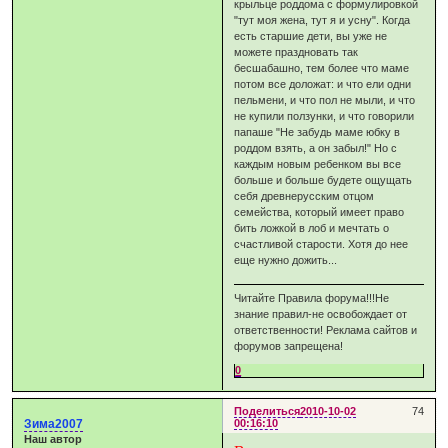
крыльце роддома с формулировкой
"тут моя жена, тут я и усну". Когда
есть старшие дети, вы уже не
можете праздновать так
бесшабашно, тем более что маме
потом все доложат: и что ели одни
пельмени, и что пол не мыли, и что
не купили ползунки, и что говорили
папаше "Не забудь маме юбку в
роддом взять, а он забыл!" Но с
каждым новым ребенком вы все
больше и больше будете ощущать
себя древнерусским отцом
семейства, который имеет право
бить ложкой в лоб и мечтать о
счастливой старости. Хотя до нее
еще нужно дожить...
Читайте Правила форума!!!Не
знание правил-не освобождает от
ответственности! Реклама сайтов и
форумов запрещена!
0
Поделиться
2010-10-02
74
Зима2007
00:16:10
Наш автор