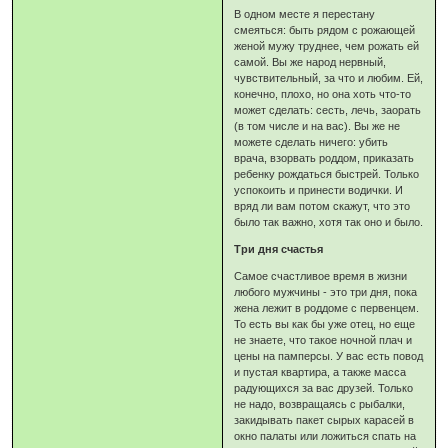
В одном месте я перестану
смеяться: быть рядом с рожающей
женой мужу труднее, чем рожать ей
самой. Вы же народ нервный,
чувствительный, за что и любим. Ей,
конечно, плохо, но она хоть что-то
может сделать: сесть, лечь, заорать
(в том числе и на вас). Вы же не
можете сделать ничего: убить
врача, взорвать роддом, приказать
ребенку рождаться быстрей. Только
успокоить и принести водички. И
вряд ли вам потом скажут, что это
было так важно, хотя так оно и было.
Три дня счастья
Самое счастливое время в жизни
любого мужчины - это три дня, пока
жена лежит в роддоме с первенцем.
То есть вы как бы уже отец, но еще
не знаете, что такое ночной плач и
цены на памперсы. У вас есть повод
и пустая квартира, а также масса
радующихся за вас друзей. Только
не надо, возвращаясь с рыбалки,
закидывать пакет сырых карасей в
окно палаты или ложиться спать на