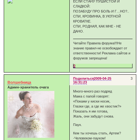
ЕСЛИ СТАНУ ПУШИСТОЙ И
СЛАДКОЙ:
ПОЗАБУДУ ПРО БОЛЬ И Г…НО?..
СПИ, КРОВИНКА, В УЮТНОЙ
КРОВАТКЕ.
СПИ, РОДНАЯ, КАК МНЕ - НЕ
ДАНО.
Читайте Правила форума!!!Не
знание правил-не освобождает от
ответственности! Реклама сайтов и
форумов запрещена!
0
Поделиться
2009-04-25
3
Волшебница
16:31:23
Админ-хранитель очага
Много-много раз подряд
Мама с папой говорят:
«Покажи у киски носик,
Глазки где, а где же хвостик?»
Показать я им готова,
Жаль, они забудут снова.
Паук.
Кем ты хочешь стать, Артем?
-Человеком-пауком!