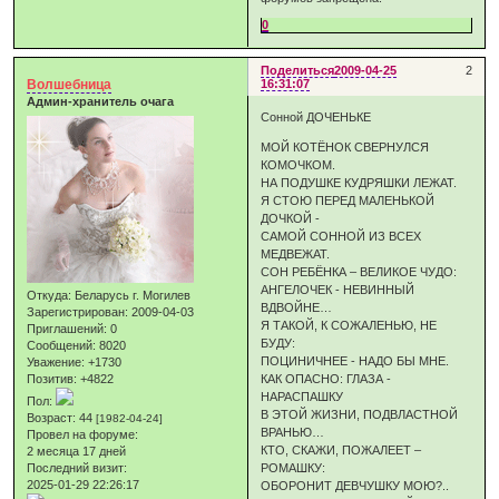
0
Поделиться
2009-04-25
2
Волшебница
16:31:07
Админ-хранитель очага
Сонной ДОЧЕНЬКЕ
МОЙ КОТЁНОК СВЕРНУЛСЯ
КОМОЧКОМ.
НА ПОДУШКЕ КУДРЯШКИ ЛЕЖАТ.
Я СТОЮ ПЕРЕД МАЛЕНЬКОЙ
ДОЧКОЙ -
САМОЙ СОННОЙ ИЗ ВСЕХ
МЕДВЕЖАТ.
СОН РЕБЁНКА – ВЕЛИКОЕ ЧУДО:
АНГЕЛОЧЕК - НЕВИННЫЙ
Откуда:
Беларусь г. Могилев
ВДВОЙНЕ…
Зарегистрирован
: 2009-04-03
Я ТАКОЙ, К СОЖАЛЕНЬЮ, НЕ
Приглашений:
0
БУДУ:
Сообщений:
8020
ПОЦИНИЧНЕЕ - НАДО БЫ МНЕ.
Уважение:
+1730
Позитив:
+4822
КАК ОПАСНО: ГЛАЗА -
НАРАСПАШКУ
Пол:
В ЭТОЙ ЖИЗНИ, ПОДВЛАСТНОЙ
Возраст:
44
[1982-04-24]
ВРАНЬЮ…
Провел на форуме:
КТО, СКАЖИ, ПОЖАЛЕЕТ –
2 месяца 17 дней
Последний визит:
РОМАШКУ:
2025-01-29 22:26:17
ОБОРОНИТ ДЕВЧУШКУ МОЮ?..