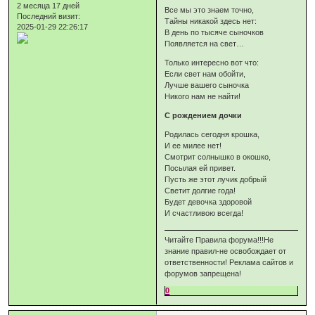
2 месяца 17 дней
Все мы это знаем точно,
Последний визит:
Тайны никакой здесь нет:
2025-01-29 22:26:17
В день по тысяче сыночков
Появляется на свет…
Только интересно вот что:
Если свет нам обойти,
Лучше вашего сыночка
Никого нам не найти!
С рождением дочки
Родилась сегодня крошка,
И ее милее нет!
Смотрит солнышко в окошко,
Посылая ей привет.
Пусть же этот лучик добрый
Светит долгие года!
Будет девочка здоровой
И счастливою всегда!
Читайте Правила форума!!!Не
знание правил-не освобождает от
ответственности! Реклама сайтов и
форумов запрещена!
0