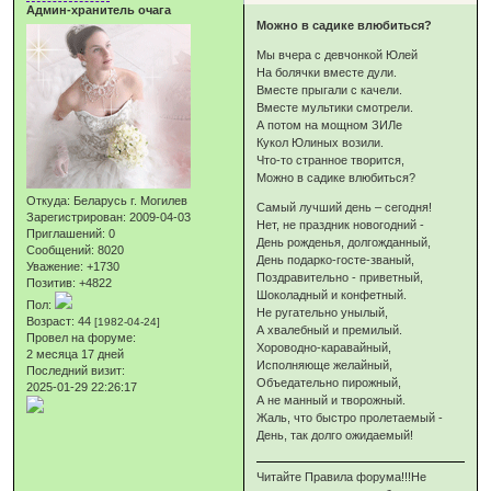
Админ-хранитель очага
Можно в садике влюбиться?
Мы вчера с девчонкой Юлей
На болячки вместе дули.
Вместе прыгали с качели.
Вместе мультики смотрели.
А потом на мощном ЗИЛе
Кукол Юлиных возили.
Что-то странное творится,
Можно в садике влюбиться?
Откуда:
Беларусь г. Могилев
Самый лучший день – сегодня!
Зарегистрирован
: 2009-04-03
Нет, не праздник новогодний -
Приглашений:
0
День рожденья, долгожданный,
Сообщений:
8020
День подарко-госте-званый,
Уважение:
+1730
Поздравительно - приветный,
Позитив:
+4822
Шоколадный и конфетный.
Пол:
Не ругательно унылый,
Возраст:
44
[1982-04-24]
А хвалебный и премилый.
Провел на форуме:
Хороводно-каравайный,
2 месяца 17 дней
Исполняюще желайный,
Последний визит:
Объедательно пирожный,
2025-01-29 22:26:17
А не манный и творожный.
Жаль, что быстро пролетаемый -
День, так долго ожидаемый!
Читайте Правила форума!!!Не