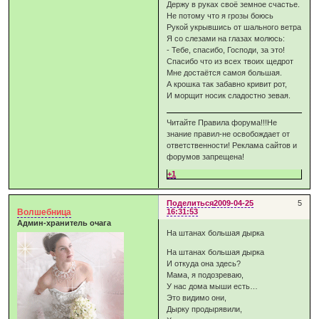
Держу в руках своё земное счастье.
Не потому что я грозы боюсь
Рукой укрывшись от шального ветра
Я со слезами на глазах молюсь:
- Тебе, спасибо, Господи, за это!
Спасибо что из всех твоих щедрот
Мне достаётся самоя большая.
А крошка так забавно кривит рот,
И морщит носик сладостно зевая.
Читайте Правила форума!!!Не
знание правил-не освобождает от
ответственности! Реклама сайтов и
форумов запрещена!
+1
Поделиться
2009-04-25
5
Волшебница
16:31:53
Админ-хранитель очага
На штанах большая дырка
На штанах большая дырка
И откуда она здесь?
Мама, я подозреваю,
У нас дома мыши есть…
Это видимо они,
Дырку продырявили,