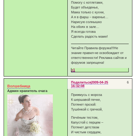
Помогу с котлетами,
Будет объеденье,
Мама только с кухни,
А я в фарш – варенье…
Нарисую солнышко
На обоях в зале…
Я всегда готова
Сделать радость маме!
Читайте Правила форума!!!Не
знание правил-не освобождает от
ответственности! Реклама сайтов и
форумов запрещена!
+1
Поделиться
2009-04-25
6
Волшебница
16:32:08
Админ-хранитель очага
Прижмусь с мороза
К шершавой печке,
Потянет прозой:
Тушёнкой с гречкой,
Печёным тестом,
Капустой с перцем –
Потянет детством
И чистым сердцем,