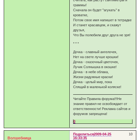
считать, как растут сантиметры и
граммы!
Сначала он будет "агукать" в
кроватке,
Потом свое имя напишет в тетрадке
И станет красавцем, и скажут
друзья,
Что Вы полюбили друг друга не зря!
* * *
Дочка - славный ангелочек,
Нет на свете лучше крошки!
Дочка - сказочный цветочек,
Лучик Солнышка в окошке!
Дочка - в небе облака,
Жизни радужные краски!
Дочка - целый мир, пока
Спящий в маленькой коляске!
Читайте Правила форума!!!Не
знание правил-не освобождает от
ответственности! Реклама сайтов и
форумов запрещена!
0
Поделиться
2009-04-25
10
Волшебница
16:33:35