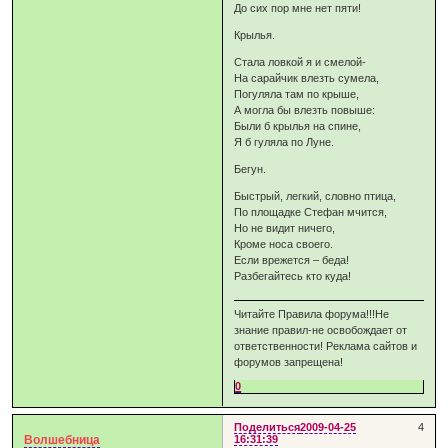
До сих пор мне нет пяти!
Крылья.
Стала ловкой я и смелой-
На сарайчик влезть сумела,
Погуляла там по крыше,
А могла бы влезть повыше:
Были б крылья на спине,
Я б гуляла по Луне.
Бегун.
Быстрый, легкий, словно птица,
По площадке Стефан мчится,
Но не видит ничего,
Кроме носа своего.
Если врежется – беда!
Разбегайтесь кто куда!
Читайте Правила форума!!!Не
знание правил-не освобождает от
ответственности! Реклама сайтов и
форумов запрещена!
0
Поделиться
2009-04-25
4
Волшебница
16:31:39