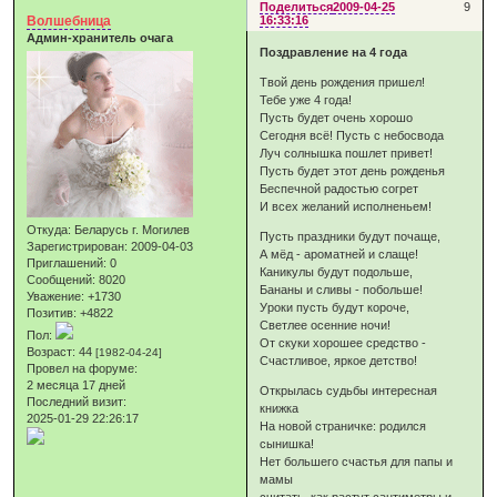
Поделиться
2009-04-25
9
Волшебница
16:33:16
Админ-хранитель очага
Поздравление на 4 года
Твой день рождения пришел!
Тебе уже 4 года!
Пусть будет очень хорошо
Сегодня всё! Пусть с небосвода
Луч солнышка пошлет привет!
Пусть будет этот день рожденья
Беспечной радостью согрет
И всех желаний исполненьем!
Откуда:
Беларусь г. Могилев
Пусть праздники будут почаще,
Зарегистрирован
: 2009-04-03
А мёд - ароматней и слаще!
Приглашений:
0
Каникулы будут подольше,
Сообщений:
8020
Бананы и сливы - побольше!
Уважение:
+1730
Уроки пусть будут короче,
Позитив:
+4822
Светлее осенние ночи!
Пол:
От скуки хорошее средство -
Возраст:
44
[1982-04-24]
Счастливое, яркое детство!
Провел на форуме:
2 месяца 17 дней
Открылась судьбы интересная
Последний визит:
книжка
2025-01-29 22:26:17
На новой страничке: родился
сынишка!
Нет большего счастья для папы и
мамы