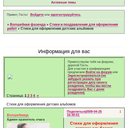
Активные темы
Привет, Гость!
Войдите
или
зарегистрируйтесь
.
»
Волшебная фазенда
»
Стихи и поздравления для оформления
работ
»
Стихи для оформления детских альбомов
Информация для вас
Приветствуем тебя на форуме,
дорогой Гость.
Для участия в конференциях
предлагаем
Войти на форум
или
Зарегистрироваться (не
забудьте указать при
регистрации дату своего
рождения, чтобы мы могли
поздравить Вас с днем
рождения)
.
Страница:
1
2
3
4
»
Стихи для оформления детских альбомов
Поделиться
2009-04-25
1
Волшебница
16:30:51
Админ-хранитель очага
Стихи для оформления