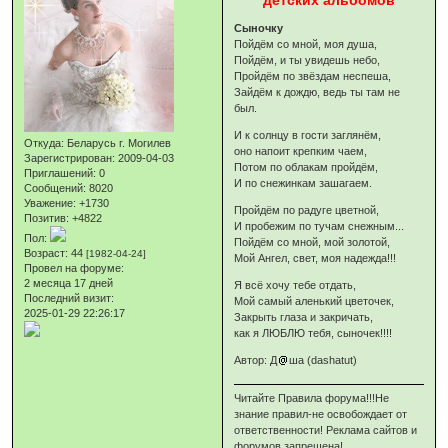
детских альбомов
Сыночку
Пойдём со мной, моя душа,
Пойдём, и ты увидешь небо,
Пройдём по звёздам неспеша,
Зайдём к дождю, ведь ты там не
был.
И к солнцу в гости заглянём,
Откуда:
Беларусь г. Могилев
оно напоит крепким чаем,
Зарегистрирован
: 2009-04-03
Потом по облакам пройдём,
Приглашений:
0
И по снежинкам зашагаем.
Сообщений:
8020
Уважение:
+1730
Пройдём по радуге цветной,
Позитив:
+4822
И пробежим по тучам снежным...
Пол:
Пойдём со мной, мой золотой,
Возраст:
44
[1982-04-24]
Мой Ангел, свет, моя надежда!!!
Провел на форуме:
2 месяца 17 дней
Я всё хочу тебе отдать,
Последний визит:
Мой самый аленький цветочек,
2025-01-29 22:26:17
Закрыть глаза и закричать,
как я ЛЮБЛЮ тебя, сыночек!!!!
Автор: Д
ша (dashatut)
Читайте Правила форума!!!Не
знание правил-не освобождает от
ответственности! Реклама сайтов и
форумов запрещена!