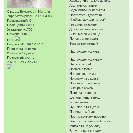
Хорошо, что только дырку,
А штаны оставили!
Ведь могли их целиком
Откуда:
Беларусь г. Могилев
Проглотить зубастые,
Зарегистрирован
: 2009-04-03
Чтоб мы делали потом?
Приглашений:
0
Грызуны ужасные!
Сообщений:
8020
Да сынок, нам повезло,
Уважение:
+1730
Позитив:
+4822
Быть могло и хлеще….
Почему ж они едят
Пол:
Только твои вещи?
Возраст:
44
[1982-04-24]
Провел на форуме:
Настоящая хозяйка
2 месяца 17 дней
Последний визит:
Настоящая хозяйка –
2025-01-29 22:26:17
Это про меня!
Помогаю маме,
Не ленюсь, ни дня!
Прихожу из садика
Носовым платочком
Вытираю обувь –
Пяточка, носочек.
Щеткой чищу ванну,
Белая какая!
Ну и что, что щетка
Папина – зубная…
Постираю всем носочки
Вместе с маминым бельем.
Мама это не узнает,
Воду черную сольем…