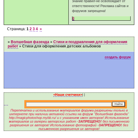
знание правил-не освобождает от
ответственности! Реклама сайтов и
форумов запрещена!
0
Страница:
1
2
3
4
»
»
Волшебная фазенда
»
Стихи и поздравления для оформления
работ
»
Стихи для оформления детских альбомов
создать форум
<Наши счетчики>
|
|
Перепечатка и использование материалов форума разрешены только в
интернете при наличии активной ссылки на форум "Волшебная фазенда"
http://magicphotoshop.mybb.ru/ и с указанием имен авторов! Использование
материалов из галереи авторских работ -
ЗАПРЕЩЕНО!
без письменного
разрешения их авторов! Использование фотографий -
ЗАПРЕЩЕНО!
без
письменного разрешения их авторов!