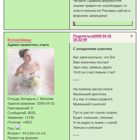
Читайте Правила форума!!!Не
знание правил-не освобождает от
ответственности! Реклама сайтов и
форумов запрещена!
0
Поделиться
2009-04-25
8
Волшебница
16:32:49
Админ-хранитель очага
С рождением сыночка
Как замечательно, что Бог
Вам мальчика послал!
Удач ему, прямых дорог,
Чтоб он счастливым стал!
* * *
На полянке распустился
Маленький цветочек,
Откуда:
Беларусь г. Могилев
А у вас в семье родился
Зарегистрирован
: 2009-04-03
Маленький сыночек!
Приглашений:
0
Пусть растет сынок скорее,
Сообщений:
8020
Уважение:
+1730
Будет сильным, смелым
Позитив:
+4822
И на радость маме с папой
Умным и умелым!
Пол:
Возраст:
44
[1982-04-24]
* * *
Провел на форуме: