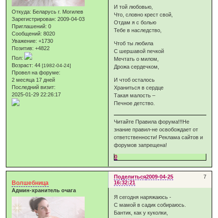
И той любовью,
Откуда:
Беларусь г. Могилев
Что, словно крест свой,
Зарегистрирован
: 2009-04-03
Отдам я с болью
Приглашений:
0
Тебе в наследство,
Сообщений:
8020
Уважение:
+1730
Чтоб ты любила
Позитив:
+4822
С шершавой печкой
Пол:
Мечтать о милом,
Возраст:
44
[1982-04-24]
Дрожа сердечком,
Провел на форуме:
2 месяца 17 дней
И чтоб осталось
Последний визит:
Храниться в сердце
2025-01-29 22:26:17
Такая малость –
Печное детство.
Читайте Правила форума!!!Не
знание правил-не освобождает от
ответственности! Реклама сайтов и
форумов запрещена!
0
Поделиться
2009-04-25
7
Волшебница
16:32:21
Админ-хранитель очага
Я сегодня наряжаюсь -
С мамой в садик собираюсь.
Бантик, как у куколки,