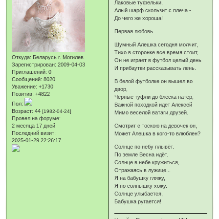
Лаковые туфельки,
Алый шарф скользит с плеча -
До чего же хороша!
Первая любовь
Шумный Алешка сегодня молчит,
Тихо в сторонке все время стоит,
Откуда:
Беларусь г. Могилев
Он не играет в футбол целый день
Зарегистрирован
: 2009-04-03
И прибаутки рассказывать лень.
Приглашений:
0
Сообщений:
8020
В белой футболке он вышел во
Уважение:
+1730
двор,
Позитив:
+4822
Черные туфли до блеска натер,
Пол:
Важной походкой идет Алексей
Возраст:
44
[1982-04-24]
Мимо веселой ватаги друзей.
Провел на форуме:
2 месяца 17 дней
Смотрит с тоскою на девочек он,
Последний визит:
Может Алешка в кого-то влюблен?
2025-01-29 22:26:17
Солнце по небу плывёт.
По земле Весна идёт.
Солнце в небе кружиться,
Отражаясь в лужице...
Я на бабушку гляжу,
Я по солнышку хожу.
Солнце улыбается,
Бабушка ругается!