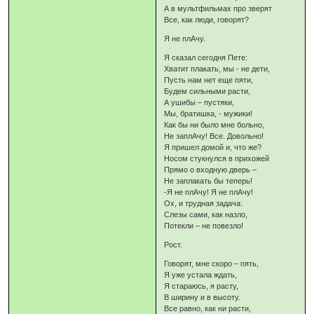
А в мультфильмах про зверят
Все, как люди, говорят?
Я не плАчу.
Я сказал сегодня Пете:
Хватит плакать, мы - не дети,
Пусть нам нет еще пяти,
Будем сильными расти,
А ушибы – пустяки,
Мы, братишка, - мужики!
Как бы ни было мне больно,
Не заплАчу! Все. Довольно!
Я пришел домой и, что же?
Носом стукнулся в прихожей
Прямо о входную дверь –
Не заплакать бы теперь!
-Я не плАчу! Я не плАчу!
Ох, и трудная задача:
Слезы сами, как назло,
Потекли – не повезло!
Рост.
Говорят, мне скоро – пять,
Я уже устала ждать,
Я стараюсь, я расту,
В ширину и в высоту.
Все равно, как ни расти,