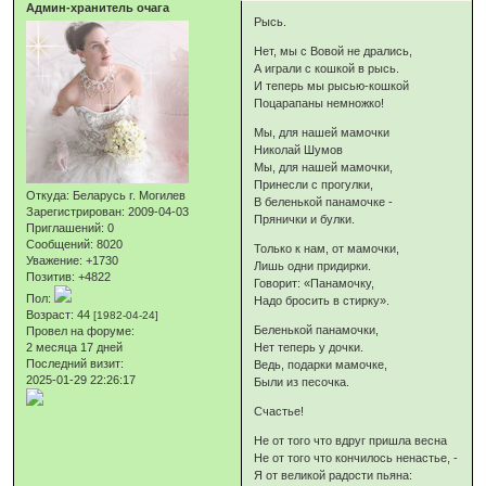
Админ-хранитель очага
Рысь.
Нет, мы с Вовой не дрались,
А играли с кошкой в рысь.
И теперь мы рысью-кошкой
Поцарапаны немножко!
Мы, для нашей мамочки
Николай Шумов
Мы, для нашей мамочки,
Принесли с прогулки,
Откуда:
Беларусь г. Могилев
В беленькой панамочке -
Зарегистрирован
: 2009-04-03
Прянички и булки.
Приглашений:
0
Сообщений:
8020
Только к нам, от мамочки,
Уважение:
+1730
Лишь одни придирки.
Позитив:
+4822
Говорит: «Панамочку,
Пол:
Надо бросить в стирку».
Возраст:
44
[1982-04-24]
Беленькой панамочки,
Провел на форуме:
2 месяца 17 дней
Нет теперь у дочки.
Последний визит:
Ведь, подарки мамочке,
2025-01-29 22:26:17
Были из песочка.
Счастье!
Не от того что вдруг пришла весна
Не от того что кончилось ненастье, -
Я от великой радости пьяна: