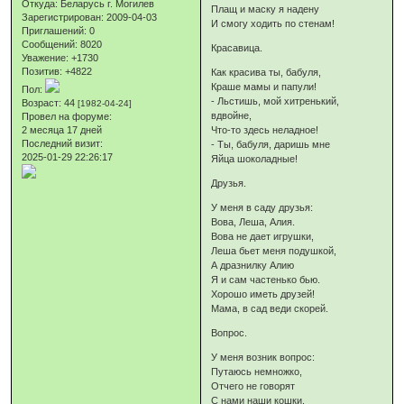
Откуда:
Беларусь г. Могилев
Плащ и маску я надену
Зарегистрирован
: 2009-04-03
И смогу ходить по стенам!
Приглашений:
0
Сообщений:
8020
Красавица.
Уважение:
+1730
Позитив:
+4822
Как красива ты, бабуля,
Краше мамы и папули!
Пол:
- Льстишь, мой хитренький,
Возраст:
44
[1982-04-24]
вдвойне,
Провел на форуме:
2 месяца 17 дней
Что-то здесь неладное!
Последний визит:
- Ты, бабуля, даришь мне
2025-01-29 22:26:17
Яйца шоколадные!
Друзья.
У меня в саду друзья:
Вова, Леша, Алия.
Вова не дает игрушки,
Леша бьет меня подушкой,
А дразнилку Алию
Я и сам частенько бью.
Хорошо иметь друзей!
Мама, в сад веди скорей.
Вопрос.
У меня возник вопрос:
Путаюсь немножко,
Отчего не говорят
С нами наши кошки,