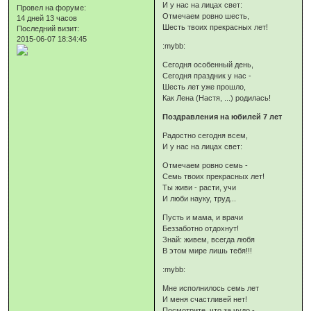
И у нас на лицах свет:
Провел на форуме:
Отмечаем ровно шесть,
14 дней 13 часов
Шесть твоих прекрасных лет!
Последний визит:
2015-06-07 18:34:45
:mybb:
Сегодня особенный день,
Сегодня праздник у нас -
Шесть лет уже прошло,
Как Лена (Настя, ...) родилась!
Поздравления на юбилей 7 лет
Радостно сегодня всем,
И у нас на лицах свет:
Отмечаем ровно семь -
Семь твоих прекрасных лет!
Ты живи - расти, учи
И люби науку, труд...
Пусть и мама, и врачи
Беззаботно отдохнут!
Знай: живем, всегда любя
В этом мире лишь тебя!!!
:mybb:
Мне исполнилось семь лет
И меня счастливей нет!
Посмотрите, что за чудо -