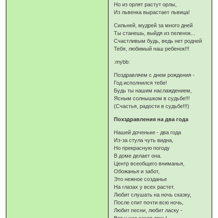
Но из орлят растут орлы,
Из львенка вырастает львица!
Сильней, мудрей за много дней
Ты станешь, выйдя из пеленок...
Счастливым будь, ведь нет родней
Тебя, любимый наш ребенок!!!
:mybb:
Поздравляем с днем рождения -
Год исполнился тебе!
Будь ты нашим наслаждением,
Ясным солнышком в судьбе!!!
(Счастья, радости в судьбе!!!)
Похздравления на два года
Нашей доченьке - два года
Из-за стула чуть видна,
Но прекрасную погоду
В доме делает она.
Центр всеобщего вниманья,
Обожанья и забот,
Это нежное созданье
На глазах у всех растет.
Любит слушать на ночь сказку,
После спит почти всю ночь,
Любит песни, любит ласку -
Вот у нас какая дочь!