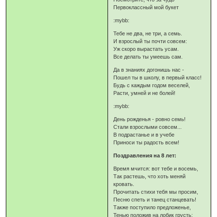
Первоклассный мой букет
:mybb:
Тебе не два, не три, а семь.
И взрослый ты почти совсем:
Уж скоро вырастать усам.
Все делать ты умеешь сам.
Да в знаниях догонишь нас -
Пошел ты в школу, в первый класс!
Будь с каждым годом веселей,
Расти, умней и не болей!
:mybb:
День рожденья - ровно семь!
Стали взрослыми совсем...
В подрастанье и в учебе
Приноси ты радость всем!
Поздравления на 8 лет:
Время мчится: вот тебе и восемь,
Так растешь, что хоть меняй
кровать.
Прочитать стихи тебя мы просим,
Песню спеть и танец станцевать!
Также поступило предложенье,
Тенью положив на лобик грусть: