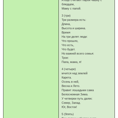
А еще считают парой чашку с
блюдцем,
Маму с папой.
3 (три)
Три размера есть:
Длина,
Высота и ширина.
Время
На три делят люди:
Что прошло,
Что есть,
Что будет.
Но важней всего семья:
Трое:
Папа, мама, я!
4 (четыре)
мчится над землей
Карета.
Осень в ней,
Весна и Лето.
Правит лошадьми сама
Белоснежная Зима.
У четверки путь далек:
Север, Запад.
Юг, Восток!
5 (9пять)