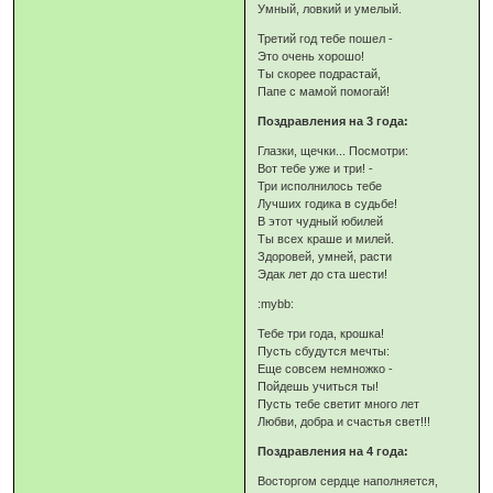
Умный, ловкий и умелый.
Третий год тебе пошел -
Это очень хорошо!
Ты скорее подрастай,
Папе с мамой помогай!
Поздравления на 3 года:
Глазки, щечки... Посмотри:
Вот тебе уже и три! -
Три исполнилось тебе
Лучших годика в судьбе!
В этот чудный юбилей
Ты всех краше и милей.
Здоровей, умней, расти
Эдак лет до ста шести!
:mybb:
Тебе три года, крошка!
Пусть сбудутся мечты:
Еще совсем немножко -
Пойдешь учиться ты!
Пусть тебе светит много лет
Любви, добра и счастья свет!!!
Поздравления на 4 года:
Восторгом сердце наполняется,