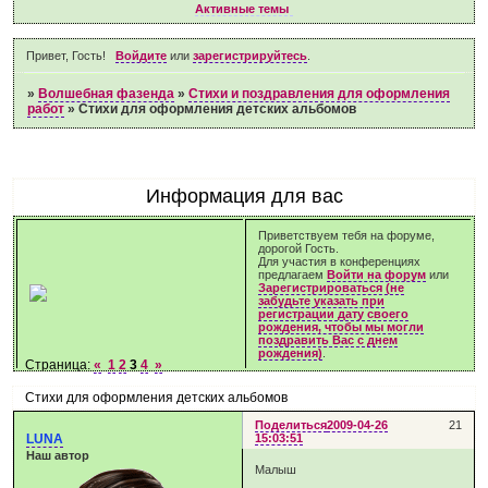
Активные темы
Привет, Гость!
Войдите
или
зарегистрируйтесь
.
»
Волшебная фазенда
»
Стихи и поздравления для оформления
работ
»
Стихи для оформления детских альбомов
Информация для вас
Приветствуем тебя на форуме,
дорогой Гость.
Для участия в конференциях
предлагаем
Войти на форум
или
Зарегистрироваться (не
забудьте указать при
регистрации дату своего
рождения, чтобы мы могли
поздравить Вас с днем
рождения)
.
Страница:
«
1
2
3
4
»
Стихи для оформления детских альбомов
Поделиться
2009-04-26
21
LUNA
15:03:51
Наш автор
Малыш