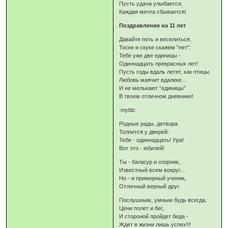
Пусть удача улыбается,
Каждая мечта сбывается!
Поздравление на 11 лет
Давайте петь и веселиться,
Тоске и скуке скажем "нет":
Тебе уже две единицы -
Одиннадцать прекрасных лет!
Пусть годы вдаль летят, как птицы.
Любовь маячит вдалеке...
И не мелькают "единицы"
В твоем отличном дневнике!
:mybb:
Родные рады, детвора
Толпится у дверей:
Тебе - одиннадцать! Ура!
Вот это - юбилей!
Ты - балагур и озорник,
Известный всем вокруг...
Но - и примерный ученик,
Отличный верный друг.
Послушным, умным будь всегда,
Цени полет и бег,
И стороной пройдет беда -
Ждет в жизни лишь успех!!!