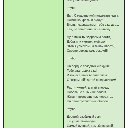
:mybb:
Да... С годовщиной поздравив едва,
Помня конфеты и "колу",
Вновь поздравляем: тебе уже два...
Так, не заметишь, и - в школу!
Ну а пока ты здоровым расти,
Добрым и умным, мой друг,
Чтобы улыбкам на лицах цвести,
Словно ромашкам, вокруг!!!
:mybb:
На сердце праздник и в душе:
Тебе два годика уже!
И мы все вместе заявляем:
С "огромной" датой поздравляем!
Расти, умней, шагай вперед,
Побольше ешь и не болей!
Ждем - позовешь нас через год
На свой трехлетний юбилей!
:mybb:
Дорогой, любимый сын!
Ты у нас такой один.
Самый лучший, самый смелый,