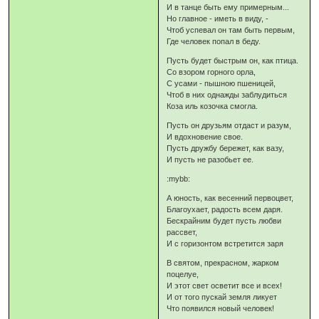
И в танце быть ему примерным...
Но главное - иметь в виду, -
Чтоб успевал он там быть первым,
Где человек попал в беду.
Пусть будет быстрым он, как птица.
Со взором горного орла,
С усами - пышною пшеницей,
Чтоб в них однажды заблудиться
Коза иль козочка смогла.
Пусть он друзьям отдаст и разум,
И вдохновение свое.
Пусть дружбу бережет, как вазу,
И пусть не разобьет ее.
:mybb:
А юность, как весенний первоцвет,
Благоухает, радость всем даря.
Бескрайним будет пусть любви
рассвет,
И с горизонтом встретится заря
В святом, прекрасном, жарком
поцелуе,
И этот свет осветит все и всех!
И от того пускай земля ликует
Что появился новый человек!