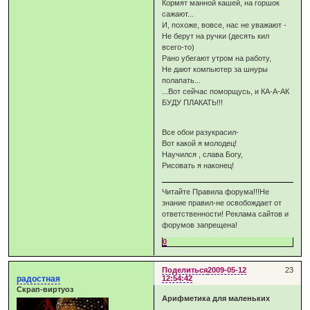
Кормят манной кашей, на горшок
сажают...
И, похоже, вовсе, нас не уважают -
Не берут на ручки (десять кил
всего-то)
Рано убегают утром на работу,
Не дают компьютер за шнуры
полапать...
...Вот сейчас поморщусь, и КА-А-АК
БУДУ ПЛАКАТЬ!!!
Все обои разукрасил-
Вот какой я молодец!
Научился , слава Богу,
Рисовать я наконец!
Читайте Правила форума!!!Не
знание правил-не освобождает от
ответственности! Реклама сайтов и
форумов запрещена!
0
Поделиться
2009-05-12
23
радостная
12:54:42
Скрап-виртуоз
Арифметика для маленьких