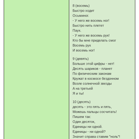
8 (восемь)
Быстро ходит
Осьминог.
- У него же восемь ног!
Быстро нить плетет
Паук.
- У него же восемь рук!
Кто бы мне приделать смог
Восемь рук
И восемь ног!
9 (девять)
Больше этой цифры - нет!
Десять шариков - планет
По физическим законам
Кружат в космосе бездонном
Возле солнечной звезды
А на третьей
Я и ты!
10 (десять)
десять - это пять и пять,
Можешь пальцы сосчитать!
Пишем так:
Один десяток,
Единицы ни одной.
Единицы - ни одной?
Значит справа ставим "ноль"!