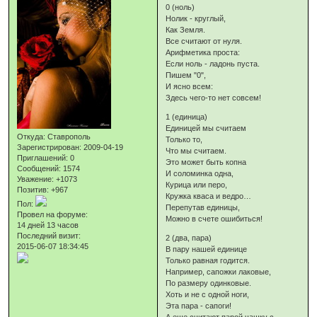
0 (ноль)
Нолик - круглый,
Как Земля.
Все считают от нуля.
Арифметика проста:
Если ноль - ладонь пуста.
Пишем "0",
И ясно всем:
Здесь чего-то нет совсем!
1 (единица)
Единицей мы считаем
Откуда:
Ставрополь
Только то,
Зарегистрирован
: 2009-04-19
Что мы считаем.
Приглашений:
0
Это может быть копна
Сообщений:
1574
И соломинка одна,
Уважение:
+1073
Курица или перо,
Позитив:
+967
Кружка кваса и ведро…
Пол:
Перепутав единицы,
Провел на форуме:
Можно в счете ошибиться!
14 дней 13 часов
Последний визит:
2 (два, пара)
2015-06-07 18:34:45
В пару нашей единице
Только равная годится.
Например, сапожки лаковые,
По размеру одинковые.
Хоть и не с одной ноги,
Эта пара - сапоги!