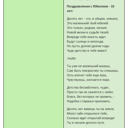
Поздравления с Юбилеем - 10
лет:
Десять лет - это, в общем, немало,
Это маленький твой юбилей.
Это только, родная, начало
Новой жизни в судьбе твоей.
Впереди тебя юность ждет.
Будут солнце и непогода.
Но пусть долгие-долгие годы
Чудо-детство в тебе живет!
:mybb:
Ты уже не маленький малыш,
Сам быть повзрослее ты спешишь.
Хоть влечет тебя еще игра,
Чувствуешь, кончается пора
Детства беззаботного, чудес.
Просто так не свалятся с небес
Блага, без которых не прожить, -
Надобно старанья приложить.
Десять лет живешь ты на земле,
Много тайн открылося тебе,
Сколько ждет открытий впереди!
Ты в начале долгого пути.