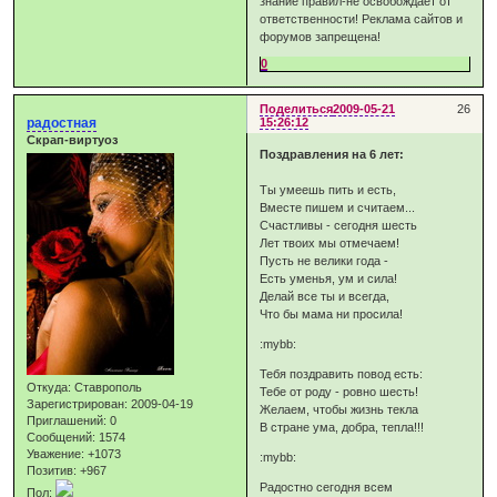
знание правил-не освобождает от
ответственности! Реклама сайтов и
форумов запрещена!
0
Поделиться
2009-05-21
26
радостная
15:26:12
Скрап-виртуоз
Поздравления на 6 лет:
Ты умеешь пить и есть,
Вместе пишем и считаем...
Счастливы - сегодня шесть
Лет твоих мы отмечаем!
Пусть не велики года -
Есть уменья, ум и сила!
Делай все ты и всегда,
Что бы мама ни просила!
:mybb:
Тебя поздравить повод есть:
Откуда:
Ставрополь
Тебе от роду - ровно шесть!
Зарегистрирован
: 2009-04-19
Желаем, чтобы жизнь текла
Приглашений:
0
В стране ума, добра, тепла!!!
Сообщений:
1574
Уважение:
+1073
:mybb:
Позитив:
+967
Радостно сегодня всем
Пол: