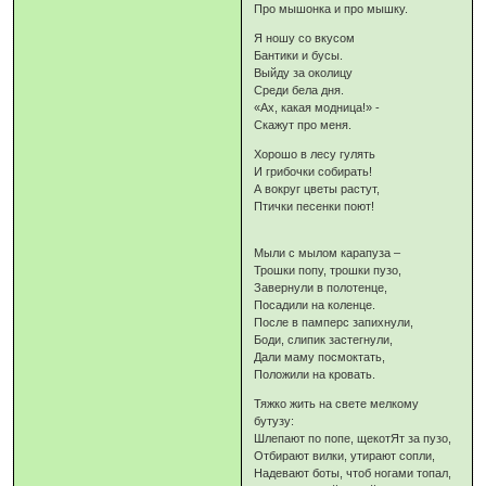
Про мышонка и про мышку.
Я ношу со вкусом
Бантики и бусы.
Выйду за околицу
Среди бела дня.
«Ах, какая модница!» -
Скажут про меня.
Хорошо в лесу гулять
И грибочки собирать!
А вокруг цветы растут,
Птички песенки поют!
Мыли с мылом карапуза –
Трошки попу, трошки пузо,
Завернули в полотенце,
Посадили на коленце.
После в памперс запихнули,
Боди, слипик застегнули,
Дали маму посмоктать,
Положили на кровать.
Тяжко жить на свете мелкому
бутузу:
Шлепают по попе, щекотЯт за пузо,
Отбирают вилки, утирают сопли,
Надевают боты, чтоб ногами топал,