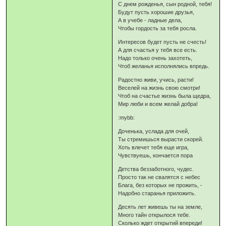
С днем рожденья, сын родной, тебя!
Будут пусть хорошие друзья,
А в учебе - ладные дела,
Чтобы гордость за тебя росла.
Интересов будет пусть не счесть!
А для счастья у тебя все есть.
Надо только очень захотеть,
Чтоб желанья исполнялись впредь.
Радостно живи, учись, расти!
Веселей на жизнь свою смотри!
Чтоб на счастье жизнь была щедра,
Мир люби и всем желай добра!
:mybb:
Доченька, услада для очей,
Ты стремишься вырасти скорей.
Хоть влечет тебя еще игра,
Чувствуешь, кончается пора
Детства беззаботного, чудес.
Просто так не свалятся с небес
Блага, без которых не прожить, -
Надобно старанья приложить.
Десять лет живешь ты на земле,
Много тайн открылося тебе.
Сколько ждет открытий впереди!