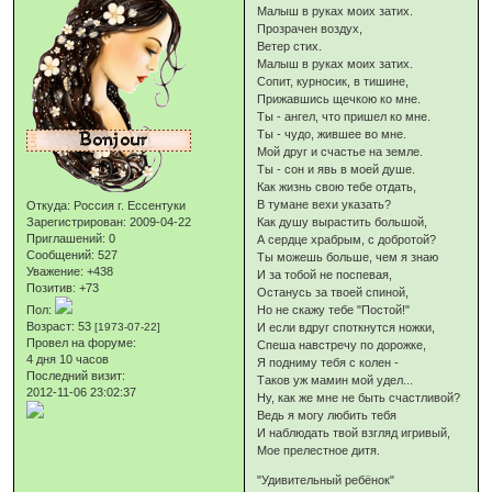
Малыш в руках моих затих.
Прозрачен воздух,
Ветер стих.
Малыш в руках моих затих.
Сопит, курносик, в тишине,
Прижавшись щечкою ко мне.
Ты - ангел, что пришел ко мне.
Ты - чудо, жившее во мне.
Мой друг и счастье на земле.
Ты - сон и явь в моей душе.
Как жизнь свою тебе отдать,
В тумане вехи указать?
Откуда:
Россия г. Ессентуки
Зарегистрирован
: 2009-04-22
Как душу вырастить большой,
Приглашений:
0
А сердце храбрым, с добротой?
Сообщений:
527
Ты можешь больше, чем я знаю
Уважение:
+438
И за тобой не поспевая,
Позитив:
+73
Останусь за твоей спиной,
Пол:
Но не скажу тебе "Постой!"
Возраст:
53
[1973-07-22]
И если вдруг споткнутся ножки,
Провел на форуме:
Спеша навстречу по дорожке,
4 дня 10 часов
Я подниму тебя с колен -
Последний визит:
Таков уж мамин мой удел...
2012-11-06 23:02:37
Ну, как же мне не быть счастливой?
Ведь я могу любить тебя
И наблюдать твой взгляд игривый,
Мое прелестное дитя.
"Удивительный ребёнок"