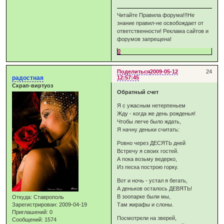
Читайте Правила форума!!!Не
знание правил-не освобождает от
ответственности! Реклама сайтов и
форумов запрещена!
0
Поделиться
2009-05-12
24
радостная
12:57:45
Скрап-виртуоз
Обратный счет
Я с ужасным нетерпеньем
Жду - когда же день рожденья!
Чтобы легче было ждать,
Я начну деньки считать:
Ровно через ДЕСЯТЬ дней
Встречу я своих гостей.
А пока возьму ведерко,
Из песка построю горку.
Вот и ночь - устал я бегать,
А деньков осталось ДЕВЯТЬ!
В зоопарке были мы,
Откуда:
Ставрополь
Зарегистрирован
: 2009-04-19
Там жирафы и слоны.
Приглашений:
0
Посмотрели на зверей,
Сообщений:
1574