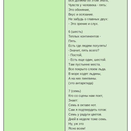
Все должны об этом знать,
Чувств у человека - пять:
Это обоняние,
Вкус и осязание.
Не забудь о главных двух:
- Это зрение и слух.
6 (шесть)
Теплых континентов -
Пять.
Есть где людям погулять!
-Значит, пять всего?
- Постой,
- Есть еще один, шестой.
Там пустынне места.
Все покрыто слоем льда.
В море ходят льдины,
А на них пингвины.
(это антарктида)
7 (семь)
Кто со сцены нам поет,
Знает:
Семь в октаве нот.
Сам я подтвердить готов:
Семь у радуги цветов.
Дней в неделе тоже семь.
Ну, уж это
Ясно всем!