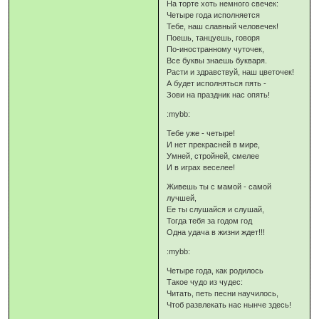
На торте хоть немного свечек:
Четыре года исполняется
Тебе, наш славный человечек!
Поешь, танцуешь, говоря
По-иностранному чуточек,
Все буквы знаешь букваря.
Расти и здравствуй, наш цветочек!
А будет исполняться пять -
Зови на праздник нас опять!
:mybb:
Тебе уже - четыре!
И нет прекрасней в мире,
Умней, стройней, смелее
И в играх веселее!
Живешь ты с мамой - самой
лучшей,
Ее ты слушайся и слушай,
Тогда тебя за годом год
Одна удача в жизни ждет!!!
:mybb:
Четыре года, как родилось
Такое чудо из чудес:
Читать, петь песни научилось,
Чтоб развлекать нас нынче здесь!