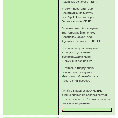
А деньков осталось - ДВА!
Утром я расставил сам
Все игрушки по местам.
Все! Ура! Приходит срок -
Остается лишь ДЕНЕК!
Вместе с мамой мы вдвоем
Торт огромный испечем.
Добавляем сахар, соль...
А деньков осталось - НОЛЬ!
Наконец-то день рождения!
И подарки, угощенье!
Все поздравили меня -
И друзья, и вся родня!
И теперь я твердо знаю:
Больше я не заскучаю.
Мне помог обратный счет -
Просто счет наоборот!
Читайте Правила форума!!!Не
знание правил-не освобождает от
ответственности! Реклама сайтов и
форумов запрещена!
0