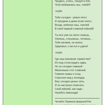
Трудись, учись, танцуй и пой,
Чтоб любовались мы, тобой!!!
:mybb:
Тебе сегодня - ровно пять!
И праздник в доме всем опять:
Входи, ребенок наш, смелей
В свой первый славный юбилей!
Ты все уже на свете знаешь,
Умеешь, слушаешь, читаешь...
Тебе желаем, не иначе,
Здоровья, счастья и удачи!
:mybb:
Где наш виновник торжества?
Из-под стола видать едва,
Но он сегодня главный -
Мальчишка этот славный,
Главнее мамы и отца,
Серьезен вид у молодца.
Ему сегодня целых пять,
И он настроен отмечать
Свой юбилей, как надо -
Налейте лимонада!
Читайте Правила форума!!!Не