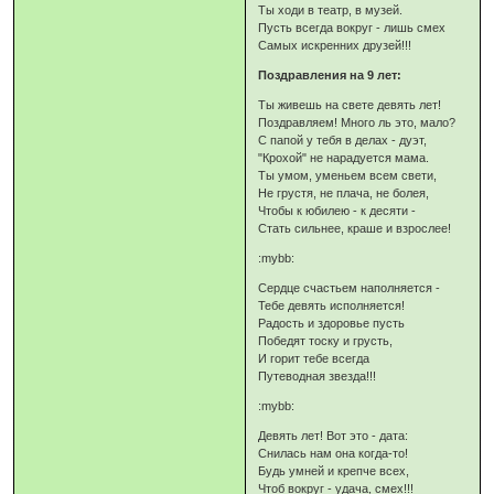
Ты ходи в театр, в музей.
Пусть всегда вокруг - лишь смех
Самых искренних друзей!!!
Поздравления на 9 лет:
Ты живешь на свете девять лет!
Поздравляем! Много ль это, мало?
С папой у тебя в делах - дуэт,
"Крохой" не нарадуется мама.
Ты умом, уменьем всем свети,
Не грустя, не плача, не болея,
Чтобы к юбилею - к десяти -
Стать сильнее, краше и взрослее!
:mybb:
Сердце счастьем наполняется -
Тебе девять исполняется!
Радость и здоровье пусть
Победят тоску и грусть,
И горит тебе всегда
Путеводная звезда!!!
:mybb:
Девять лет! Вот это - дата:
Снилась нам она когда-то!
Будь умней и крепче всех,
Чтоб вокруг - удача, смех!!!