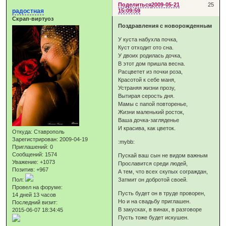
Поделиться
2009-05-21
25
радостная
15:09:59
Скрап-виртуоз
Поздравления с новорожденным
У куста набухла почка,
Куст отходит ото сна.
У двоих родилась дочка,
В этот дом пришла весна.
Расцветет из почки роза,
Красотой к себе маня,
Устраняя жизни прозу,
Вытирая серость дня.
Мамы с папой повторенье,
Жизни маленький росток,
Ваша дочка-загляденье
И красива, как цветок.
Откуда:
Ставрополь
Зарегистрирован
: 2009-04-19
:mybb:
Приглашений:
0
Сообщений:
1574
Пускай ваш сын не видом важным
Уважение:
+1073
Прославится среди людей,
Позитив:
+967
А тем, что всех скупых сограждан,
Пол:
Затмит он добротой своей.
Провел на форуме:
Пусть будет он в труде проворен,
14 дней 13 часов
Но и на свадьбу приглашен.
Последний визит:
В закусках, в винах, в разговоре
2015-06-07 18:34:45
Пусть тоже будет искушен.