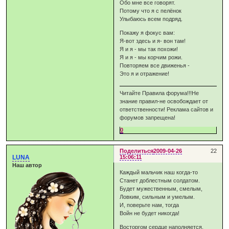
Обо мне все говорят.
Потому что я с пелёнок
Улыбаюсь всем подряд.
Покажу я фокус вам:
Я-вот здесь и я- вон там!
Я и я - мы так похожи!
Я и я - мы корчим рожи.
Повторяем все движенья -
Это я и отражение!
Читайте Правила форума!!!Не
знание правил-не освобождает от
ответственности! Реклама сайтов и
форумов запрещена!
0
Поделиться
2009-04-26
22
LUNA
15:06:11
Наш автор
Каждый мальчик наш когда-то
Станет доблестным солдатом.
Будет мужественным, смелым,
Ловким, сильным и умелым.
И, поверьте нам, тогда
Войн не будет никогда!
Восторгом сердце наполняется,