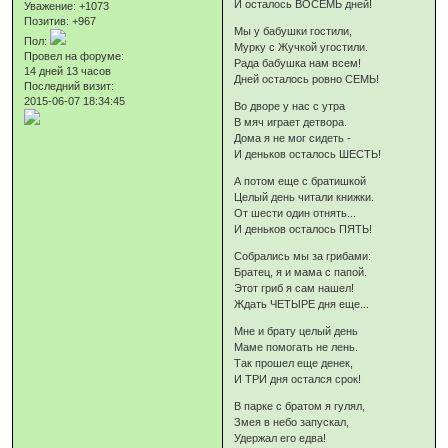
И осталось ВОСЕМЬ дней!
Уважение:
+1073
Позитив:
+967
Мы у бабушки гостили,
Пол:
Мурку с Жучкой угостили.
Провел на форуме:
Рада бабушка нам всем!
14 дней 13 часов
Дней осталось ровно СЕМЬ!
Последний визит:
2015-06-07 18:34:45
Во дворе у нас с утра
В мяч играет детвора.
Дома я не мог сидеть -
И деньков осталось ШЕСТЬ!
А потом еще с братишкой
Целый день читали книжки.
От шести один отнять...
И деньков осталось ПЯТЬ!
Собрались мы за грибами:
Братец, я и мама с папой.
Этот гриб я сам нашел!
Ждать ЧЕТЫРЕ дня еще...
Мне и брату целый день
Маме помогать не лень.
Так прошел еще денек,
И ТРИ дня остался срок!
В парке с братом я гулял,
Змея в небо запускал,
Удержал его едва!