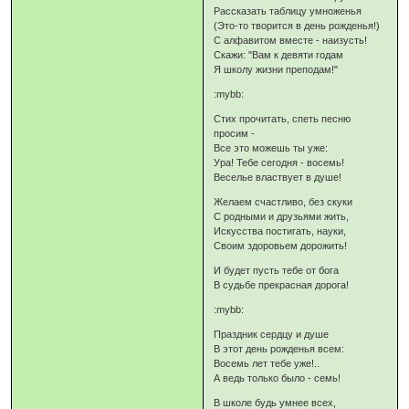
Рассказать таблицу умноженья
(Это-то творится в день рожденья!)
С алфавитом вместе - наизусть!
Скажи: "Вам к девяти годам
Я школу жизни преподам!"
:mybb:
Стих прочитать, спеть песню
просим -
Все это можешь ты уже:
Ура! Тебе сегодня - восемь!
Веселье властвует в душе!
Желаем счастливо, без скуки
С родными и друзьями жить,
Искусства постигать, науки,
Своим здоровьем дорожить!
И будет пусть тебе от бога
В судьбе прекрасная дорога!
:mybb:
Праздник сердцу и душе
В этот день рожденья всем:
Восемь лет тебе уже!..
А ведь только было - семь!
В школе будь умнее всех,