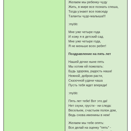
Желаем мы ребенку-чуду
Жить, в мире все познать спеша,
Тогда узнают все повсюду
Таланты чудо-малыша!!!
:mybb:
Мне уже четыре года
И хожу я в детский сад.
Мне уже четыре года,
Я не меньше всех ребят!
Поздравление на пять лет
Нашей дочке ныне пять
Мы хотим ей пожелать:
Будь здорова, радость наша!
Нежной, доброю расти,
Сказочной удачи чаша
Пусть тебя ждет впереди!
:mybb:
Пять лет тебе! Вот это да!
Нет скуки, грусти - ни следа:
Весельем, счастьем полон дом,
Ведь снова именины в нем!
Желаем мы тебе опять:
Все делай на оценку "пять" -