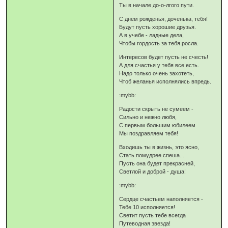
Ты в начале до-о-лгого пути.
С днем рожденья, доченька, тебя!
Будут пусть хорошие друзья.
А в учебе - ладные дела,
Чтобы гордость за тебя росла.
Интересов будет пусть не счесть!
А для счастья у тебя все есть.
Надо только очень захотеть,
Чтоб желанья исполнялись впредь.
:mybb:
Радости скрыть не сумеем -
Сильно и нежно любя,
С первым большим юбилеем
Мы поздравляем тебя!
Входишь ты в жизнь, это ясно,
Стать помудрее спеша...
Пусть она будет прекрасней,
Светлой и доброй - душа!
:mybb:
Сердце счастьем наполняется -
Тебе 10 исполняется!
Светит пусть тебе всегда
Путеводная звезда!