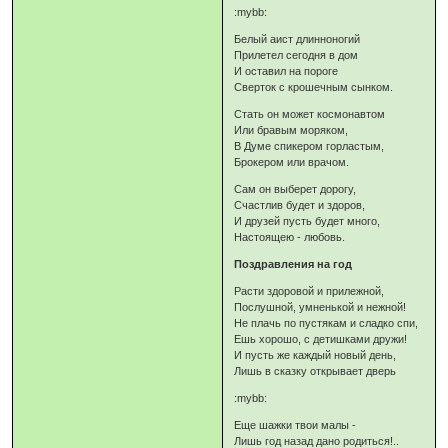
:mybb:
Белый аист длинноногий
Прилетел сегодня в дом
И оставил на пороге
Сверток с крошечным сынком.
Стать он может космонавтом
Или бравым моряком,
В Думе спикером горластым,
Брокером или врачом.
Сам он выберет дорогу,
Счастлив будет и здоров,
И друзей пусть будет много,
Настоящею - любовь.
Поздравления на год
Расти здоровой и прилежной,
Послушной, умненькой и нежной!
Не плачь по пустякам и сладко спи,
Ешь хорошо, с детишками дружи!
И пусть же каждый новый день,
Лишь в сказку открывает дверь
:mybb:
Еще шажки твои малы -
Лишь год назад дано родиться!..