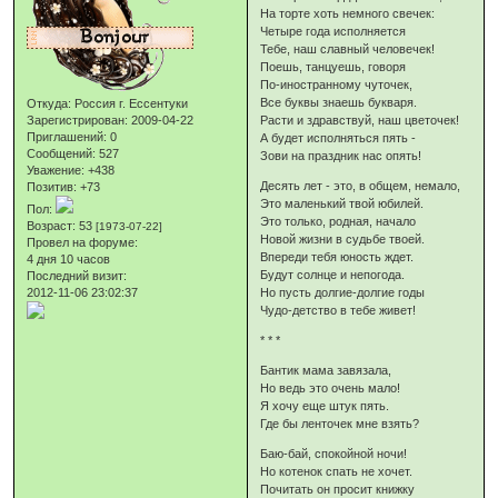
На торте хоть немного свечек:
Четыре года исполняется
Тебе, наш славный человечек!
Поешь, танцуешь, говоря
По-иностранному чуточек,
Все буквы знаешь букваря.
Откуда:
Россия г. Ессентуки
Зарегистрирован
: 2009-04-22
Расти и здравствуй, наш цветочек!
Приглашений:
0
А будет исполняться пять -
Сообщений:
527
Зови на праздник нас опять!
Уважение:
+438
Десять лет - это, в общем, немало,
Позитив:
+73
Это маленький твой юбилей.
Пол:
Это только, родная, начало
Возраст:
53
[1973-07-22]
Новой жизни в судьбе твоей.
Провел на форуме:
Впереди тебя юность ждет.
4 дня 10 часов
Будут солнце и непогода.
Последний визит:
2012-11-06 23:02:37
Но пусть долгие-долгие годы
Чудо-детство в тебе живет!
* * *
Бантик мама завязала,
Но ведь это очень мало!
Я хочу еще штук пять.
Где бы ленточек мне взять?
Баю-бай, спокойной ночи!
Но котенок спать не хочет.
Почитать он просит книжку