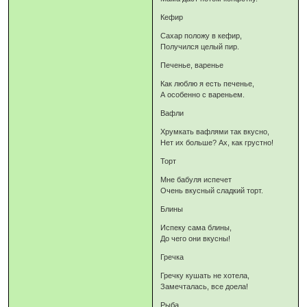
Кефир
Сахар положу в кефир,
Получился целый пир.
Печенье, варенье
Как люблю я есть печенье,
А особенно с вареньем.
Вафли
Хрумкать вафлями так вкусно,
Нет их больше? Ах, как грустно!
Торт
Мне бабуля испечет
Очень вкусный сладкий торт.
Блины
Испеку сама блины,
До чего они вкусны!
Гречка
Гречку кушать не хотела,
Замечталась, все доела!
Рыба