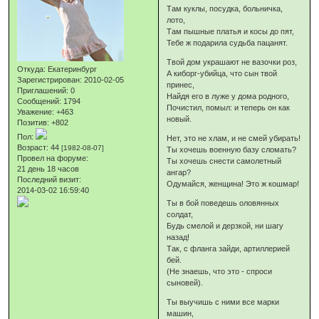
Там куклы, посудка, больничка,
лото,
Там пышные платья и косы до пят,
Тебе ж подарила судьба пацанят.
Твой дом украшают не вазочки роз,
Откуда:
Екатеринбург
А киборг-убийца, что сын твой
Зарегистрирован
: 2010-02-05
принес,
Приглашений:
0
Найдя его в луже у дома родного,
Сообщений:
1794
Почистил, помыл: и теперь он как
Уважение:
+463
новый.
Позитив:
+802
Пол:
Нет, это не хлам, и не смей убирать!
Возраст:
44
[1982-08-07]
Ты хочешь военную базу сломать?
Провел на форуме:
Ты хочешь снести самолетный
21 день 18 часов
ангар?
Последний визит:
Одумайся, женщина! Это ж кошмар!
2014-03-02 16:59:40
Ты в бой поведешь оловянных
солдат,
Будь смелой и дерзкой, ни шагу
назад!
Так, с фланга зайди, артиллерией
бей.
(Не знаешь, что это - спроси
сыновей).
Ты выучишь с ними все марки
машин,