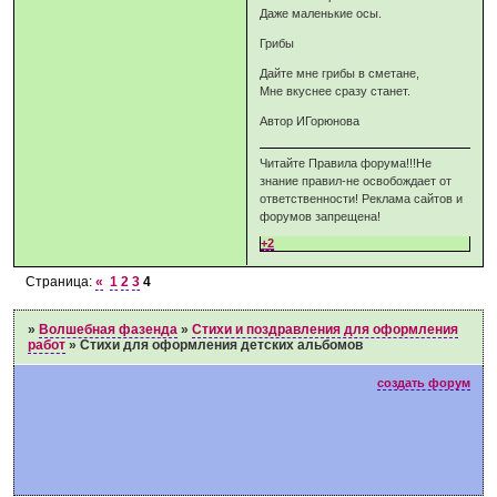
Даже маленькие осы.
Грибы
Дайте мне грибы в сметане,
Мне вкуснее сразу станет.
Автор ИГорюнова
Читайте Правила форума!!!Не
знание правил-не освобождает от
ответственности! Реклама сайтов и
форумов запрещена!
+2
Страница:
«
1
2
3
4
»
Волшебная фазенда
»
Стихи и поздравления для оформления
работ
»
Стихи для оформления детских альбомов
создать форум