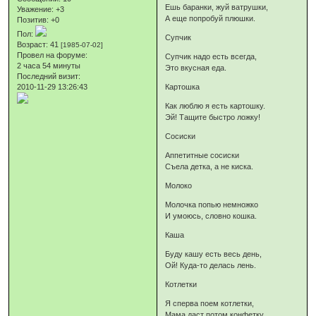
Ешь баранки, жуй ватрушки,
Уважение:
+3
А еще попробуй плюшки.
Позитив:
+0
Пол:
Супчик
Возраст:
41
[1985-07-02]
Провел на форуме:
Супчик надо есть всегда,
2 часа 54 минуты
Это вкусная еда.
Последний визит:
2010-11-29 13:26:43
Картошка
Как люблю я есть картошку.
Эй! Тащите быстро ложку!
Сосиски
Аппетитные сосиски
Съела детка, а не киска.
Молоко
Молочка попью немножко
И умоюсь, словно кошка.
Каша
Буду кашу есть весь день,
Ой! Куда-то делась лень.
Котлетки
Я сперва поем котлетки,
Мама даст потом конфетку.