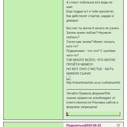
А станут побольше все виды их
шин.
Еще подрастут и тебя просветят,
Как действуют стартер, кардан и
домкрат.
Без них ты могла б ничего не узнать
Зачем нужен лобзик? Неужели
лобзать?
Тиски нам зачем? Может тискать
кого-то?
Подшипники - что это? С шипАми
чего-то?
ТАК МНОГО ВСЕГО, ЧТО МОГЛО
ПРОЙТИ МИМО!!!
НО ВОТ ОНО СЧАСТЬЕ - БЫТЬ
МАМОЮ СЫНА!!
Читайте Правила форума!!!Не
знание правил-не освобождает от
ответственности! Реклама сайтов и
форумов запрещена!
0
Поделиться
2010-06-23
37