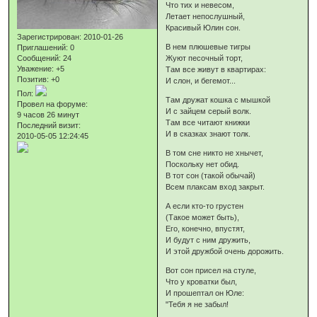
Что тих и невесом,
Летает непослушный,
Красивый Юлин сон.
Зарегистрирован
: 2010-01-26
В нем плюшевые тигры
Приглашений:
0
Сообщений:
24
Жуют песочный торт,
Уважение:
+5
Там все живут в квартирах:
Позитив:
+0
И слон, и бегемот...
Пол:
Там дружат кошка с мышкой
Провел на форуме:
И с зайцем серый волк.
9 часов 26 минут
Там все читают книжки
Последний визит:
И в сказках знают толк.
2010-05-05 12:24:45
В том сне никто не хнычет,
Поскольку нет обид.
В тот сон (такой обычай)
Всем плаксам вход закрыт.
А если кто-то грустен
(Такое может быть),
Его, конечно, впустят,
И будут с ним дружить,
И этой дружбой очень дорожить.
Вот сон присел на стуле,
Что у кроватки был,
И прошептал он Юле:
"Тебя я не забыл!