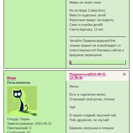
Мамы не знают пока.
Но не беда! Слава Богу,
Вместо чудесных затей
Взрослым придут на подмогу
Смех и улыбки детей!
Света Карпова, 13 лет
Читайте Правила форума!!!Не
знание правил-не освобождает от
ответственности! Реклама сайтов и
форумов запрещена!
0
Поделиться
2010-08-31
39
Вера
12:38:36
Пользователь
Яичко
Есть в тарелочке яичко,
Открывай свой ротик, птичка!
Чай
В чашке сладкий, вкусный чай,
Откуда:
Пермь
Пей, дружочек, не скучай!
Зарегистрирован
: 2010-05-31
Приглашений:
0
Баранки, ватрушки и плюшки
Сообщений:
10