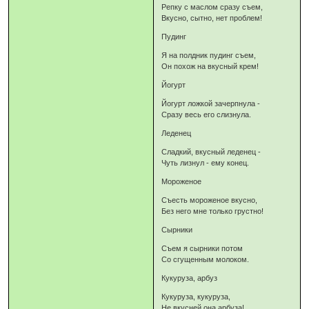
Репку с маслом сразу съем,
Вкусно, сытно, нет проблем!
Пудинг
Я на полдник пудинг съем,
Он похож на вкусный крем!
Йогурт
Йогурт ложкой зачерпнула -
Сразу весь его слизнула.
Леденец
Сладкий, вкусный леденец -
Чуть лизнул - ему конец.
Мороженое
Съесть мороженое вкусно,
Без него мне только грустно!
Сырники
Съем я сырники потом
Со сгущенным молоком.
Кукуруза, арбуз
Кукуруза, кукуруза,
Не вкусней она арбуза!