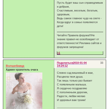
Пусть будет ваш сын справедливым
и добрым,
Счастливым, веселым, богатым,
здоровым,
Ведь самое главное чудо на свете -
Когда вдруг в семье появляются
дети!
Читайте Правила форума!!!Не
знание правил-не освобождает от
ответственности! Реклама сайтов и
форумов запрещена!
+1
Поделиться
2010-01-04
33
Волшебница
14:24:12
Админ-хранитель очага
Словно сад вишневый в мае,
Расцвела твоя душа.
Так лишь только раз бывает
С появленьем малыша.
Я сердечно поздравляю
С пополненьем дорогим,
Радости, любви желаю
И здоровья вам троим!
________________________