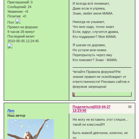
Приглашений:
0
И всегда всё понимает,
Сообщений:
24
Даже если я упряма,
Уважение:
+5
Знаю, любит меня МАМА.
Позитив:
+0
Никогда не унывает,
Пол:
Что мне надо, точно знает.
Провел на форуме:
9 часов 26 минут
Если, вдруг, случится драма,
Последний визит:
Кто поддержит? Моя МАМА.
2010-05-05 12:24:45
Я шагаю по дорожке,
Но устали мои ножки.
Перепрыгнуть через яму
Кто поможет? Знаю - МАМА.
Читайте Правила форума!!!Не
знание правил-не освобождает от
ответственности! Реклама сайтов и
форумов запрещена!
0
Поделиться
2010-04-27
36
Лео
12:23:50
Наш автор
Не могу не вставить этот стишок...
такой он классный!!!
Быть мамой девчонок, конечно, не
то: