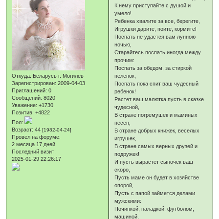
К нему приступайте с душой и
умело!
Ребенка хвалите за все, берегите,
Игрушки дарите, поите, кормите!
Поспать не удастся вам лунною
ночью,
Старайтесь поспать иногда между
прочим:
Поспать за обедом, за стиркой
Откуда:
Беларусь г. Могилев
пеленок,
Зарегистрирован
: 2009-04-03
Поспать пока спит ваш чудесный
Приглашений:
0
ребенок!
Сообщений:
8020
Растет ваш малютка пусть в сказке
Уважение:
+1730
чудесной,
Позитив:
+4822
В стране погремушек и маминых
Пол:
песен,
Возраст:
44
[1982-04-24]
В стране добрых книжек, веселых
Провел на форуме:
игрушек,
2 месяца 17 дней
В стране самых верных друзей и
Последний визит:
подружек!
2025-01-29 22:26:17
И пусть вырастет сыночек ваш
скоро,
Пусть маме он будет в хозяйстве
опорой,
Пусть с папой займется делами
мужскими:
Починкой, наладкой, футболом,
машиной,