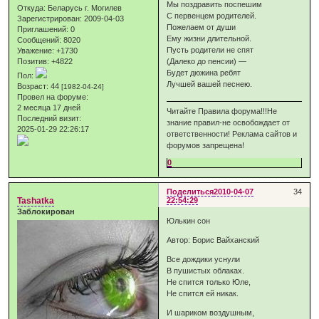
Мы поздравить поспешим
Откуда:
Беларусь г. Могилев
С первенцем родителей.
Зарегистрирован
: 2009-04-03
Пожелаем от души
Приглашений:
0
Ему жизни длительной.
Сообщений:
8020
Пусть родители не спят
Уважение:
+1730
Позитив:
+4822
(Далеко до пенсии) —
Будет дюжина ребят
Пол:
Лучшей вашей песнею.
Возраст:
44
[1982-04-24]
Провел на форуме:
2 месяца 17 дней
Читайте Правила форума!!!Не
Последний визит:
знание правил-не освобождает от
2025-01-29 22:26:17
ответственности! Реклама сайтов и
форумов запрещена!
0
Поделиться
2010-04-07
34
Tashatka
22:54:29
Заблокирован
Юлькин сон
Автор: Борис Вайханский
Все дождики уснули
В пушистых облаках.
Не спится только Юле,
Не спится ей никак.
И шариком воздушным,