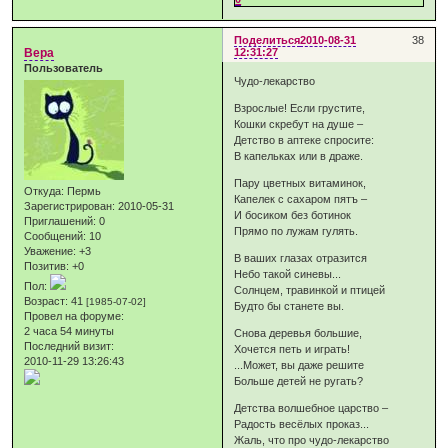
Поделиться
2010-08-31
38
Вера
12:31:27
Пользователь
Чудо-лекарство
Взрослые! Если грустите,
Кошки скребут на душе –
Детство в аптеке спросите:
В капельках или в драже.
Пару цветных витаминок,
Откуда:
Пермь
Капелек с сахаром пятъ –
Зарегистрирован
: 2010-05-31
И босиком без ботинок
Приглашений:
0
Прямо по лужам гулять.
Сообщений:
10
Уважение:
+3
В ваших глазах отразится
Позитив:
+0
Небо такой синевы...
Пол:
Солнцем, травинкой и птицей
Возраст:
41
[1985-07-02]
Будто бы станете вы.
Провел на форуме:
2 часа 54 минуты
Снова деревья большие,
Последний визит:
Хочется петь и играть!
2010-11-29 13:26:43
...Может, вы даже решите
Больше детей не ругать?
Детства волшебное царство –
Радость весёлых проказ...
Жаль, что про чудо-лекарство