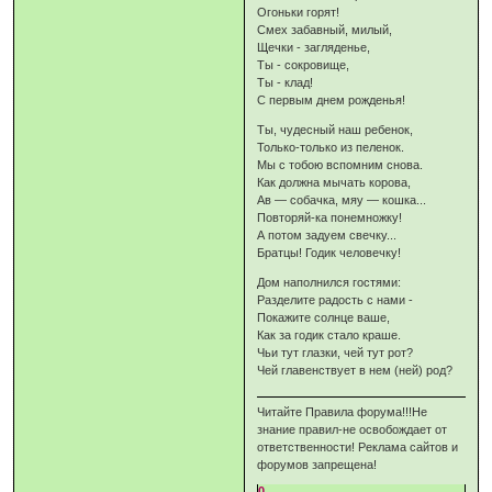
Огоньки горят!
Смех забавный, милый,
Щечки - загляденье,
Ты - сокровище,
Ты - клад!
С первым днем рожденья!
Ты, чудесный наш ребенок,
Только-только из пеленок.
Мы с тобою вспомним снова.
Как должна мычать корова,
Ав — собачка, мяу — кошка...
Повторяй-ка понемножку!
А потом задуем свечку...
Братцы! Годик человечку!
Дом наполнился гостями:
Разделите радость с нами -
Покажите солнце ваше,
Как за годик стало краше.
Чьи тут глазки, чей тут рот?
Чей главенствует в нем (ней) род?
Читайте Правила форума!!!Не
знание правил-не освобождает от
ответственности! Реклама сайтов и
форумов запрещена!
0