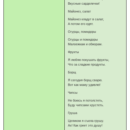
Вкусные сарделечки!
Майонез, салат
Майонез кладут в салат,
А потом его едят.
Огурцы, помидоры
Огурцы и помидоры
Малоежкам и обжорам.
Фрукты
Я люблю покушать фрукты,
Что за сладкие продукты.
Борщ
Я сегодня борщ сварю.
Вот как маму удивлю!
Чипсы
Не боюсь я потолстеть,
Буду чипсами хрустеть.
Груша
Целиком я съела грушу.
Ах! Как греет это душу!