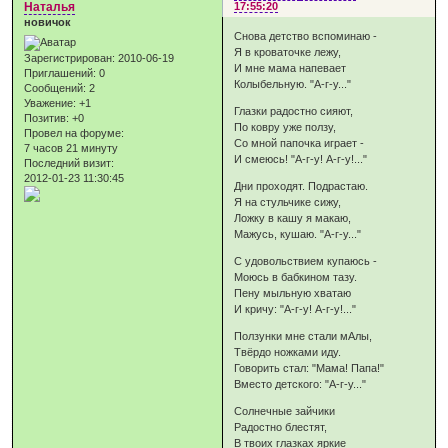
Наталья
17:55:20
новичок
Снова детство вспоминаю -
Я в кроваточке лежу,
Зарегистрирован
: 2010-06-19
И мне мама напевает
Приглашений:
0
Колыбельную. "А-г-у..."
Сообщений:
2
Уважение:
+1
Глазки радостно сияют,
Позитив:
+0
По ковру уже ползу,
Провел на форуме:
Со мной папочка играет -
7 часов 21 минуту
И смеюсь! "А-г-у! А-г-у!..."
Последний визит:
2012-01-23 11:30:45
Дни проходят. Подрастаю.
Я на стульчике сижу,
Ложку в кашу я макаю,
Мажусь, кушаю. "А-г-у..."
С удовольствием купаюсь -
Моюсь в бабкином тазу.
Пену мыльную хватаю
И кричу: "А-г-у! А-г-у!..."
Ползунки мне стали мАлы,
Твёрдо ножками иду.
Говорить стал: "Мама! Папа!"
Вместо детского: "А-г-у..."
Солнечные зайчики
Радостно блестят,
В твоих глазках яркие