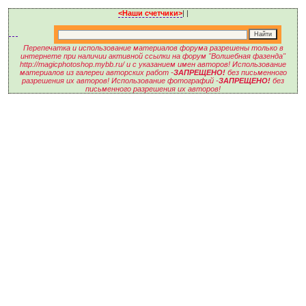
<Наши счетчики>
|
|
Перепечатка и использование материалов форума разрешены только в
интернете при наличии активной ссылки на форум "Волшебная фазенда"
http://magicphotoshop.mybb.ru/ и с указанием имен авторов! Использование
материалов из галереи авторских работ -
ЗАПРЕЩЕНО!
без письменного
разрешения их авторов! Использование фотографий -
ЗАПРЕЩЕНО!
без
письменного разрешения их авторов!