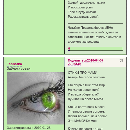
Закрой, дружочек, глазки
И поскорей усни.
Тебе я буду сказки
Рассказывать свои".
Читайте Правила форума!!!Не
знание правил-не освобождает от
ответственности! Реклама сайтов и
форумов запрещена!
0
Поделиться
2010-04-07
35
Tashatka
22:56:39
Заблокирован
СТИХИ ПРО МАМУ
Автор Ольга Чусовитина
Кто открыл мне этот мир,
Не жалея своих сил?
И всегда оберегала?
Лучшая на свете МАМА.
Кто на свете всех милее
И теплом своим согреет,
Любит больше, чем себя?
Это МАМОЧКА моя.
Зарегистрирован
: 2010-01-26
Книжки вечером читает