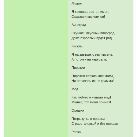
Лимон
Я хотела съесть лимон,
Оказался кислым он!
Виноград
Скушать вкусный виноград,
Даже взрослый будет рад!
Кисель
Я на завтрак съем кисель,
А потом - на карусель.
Пирожки
Пирожки спекла мне мама,
Не осталось их ни грамма!
Мёд
Как люблю я кушать мёд!
Мишка, тот меня поймет!
Орешки
Погрызу-ка я орешки
С расстановкой и без спешки.
Репка