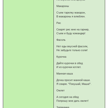
Макароны
Съем тарелку макарон,
В макароны я влюблен.
Рис
Сварят рис мне на гарнир,
Съем и буду командир!
Фасоль
Нет еды вкусней фасоли,
Не забудьте только соли!
Курочка
Дайте курочки в обед
И из курочки котлет.
Манная каша
Дочка просит манной каши.
Я сварю. "Покушай, Маша!".
Омлет
А сегодня на обед
Попрошу мне дать омлет!
Запеканка