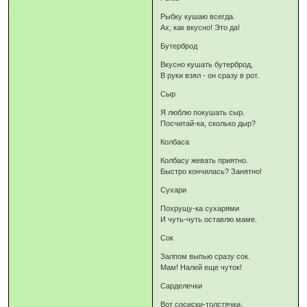
Рыбку кушаю всегда.
Ах, как вкусно! Это да!
Бутерброд
Вкусно кушать бутерброд,
В руки взял - он сразу в рот.
Сыр
Я люблю покушать сыр.
Посчитай-ка, сколько дыр?
Колбаса
Колбасу жевать приятно.
Быстро кончилась? Занятно!
Сухари
Похрущу-ка сухарями
И чуть-чуть оставлю маме.
Сок
Залпом выпью сразу сок.
Мам! Налей еще чуток!
Сарделечки
Вот сосиски-толстячки,