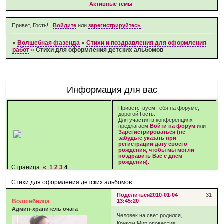
Активные темы
Привет, Гость!
Войдите
или
зарегистрируйтесь
.
»
Волшебная фазенда
»
Стихи и поздравления для оформления
работ
»
Стихи для оформления детских альбомов
Информация для вас
Приветствуем тебя на форуме,
дорогой Гость.
Для участия в конференциях
предлагаем
Войти на форум
или
Зарегистрироваться (не
забудьте указать при
регистрации дату своего
рождения, чтобы мы могли
поздравить Вас с днем
рождения)
.
Страница:
«
1
2
3
4
Стихи для оформления детских альбомов
Поделиться
2010-01-04
31
Волшебница
13:45:20
Админ-хранитель очага
Человек на свет родился,
Криком Мир оповестив.