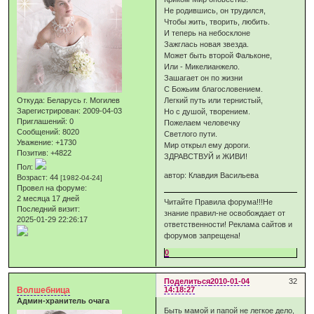
Не родившись, он трудился,
Чтобы жить, творить, любить.
И теперь на небосклоне
Зажглась новая звезда.
Может быть второй Фальконе,
Или - Микелианжело.
Зашагает он по жизни
С Божьим благословением.
Откуда:
Беларусь г. Могилев
Легкий путь или тернистый,
Зарегистрирован
: 2009-04-03
Но с душой, творением.
Приглашений:
0
Пожелаем человечку
Сообщений:
8020
Светлого пути.
Уважение:
+1730
Мир открыл ему дороги.
Позитив:
+4822
ЗДРАВСТВУЙ и ЖИВИ!
Пол:
автор: Клавдия Васильева
Возраст:
44
[1982-04-24]
Провел на форуме:
2 месяца 17 дней
Читайте Правила форума!!!Не
Последний визит:
знание правил-не освобождает от
2025-01-29 22:26:17
ответственности! Реклама сайтов и
форумов запрещена!
0
Поделиться
2010-01-04
32
Волшебница
14:18:27
Админ-хранитель очага
Быть мамой и папой не легкое дело,