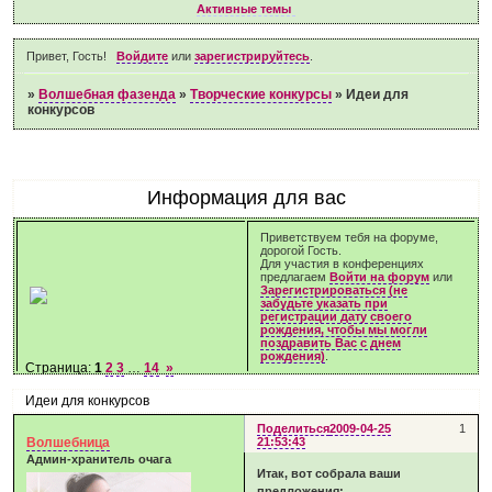
Активные темы
Привет, Гость!
Войдите
или
зарегистрируйтесь
.
»
Волшебная фазенда
»
Творческие конкурсы
»
Идеи для
конкурсов
Информация для вас
Приветствуем тебя на форуме,
дорогой Гость.
Для участия в конференциях
предлагаем
Войти на форум
или
Зарегистрироваться (не
забудьте указать при
регистрации дату своего
рождения, чтобы мы могли
поздравить Вас с днем
рождения)
.
Страница:
1
2
3
…
14
»
Идеи для конкурсов
Поделиться
2009-04-25
1
Волшебница
21:53:43
Админ-хранитель очага
Итак, вот собрала ваши
предложения: