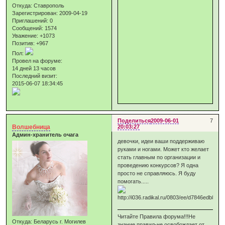
Откуда:
Ставрополь
Зарегистрирован
: 2009-04-19
Приглашений:
0
Сообщений:
1574
Уважение:
+1073
Позитив:
+967
Пол:
Провел на форуме:
14 дней 13 часов
Последний визит:
2015-06-07 18:34:45
Поделиться
2009-06-01
7
Волшебница
20:03:27
Админ-хранитель очага
девочки, идеи ваши поддерживаю
руками и ногами. Может кто желает
стать главным по организации и
проведению конкурсов? Я одна
просто не справляюсь. Я буду
помогать.....
Читайте Правила форума!!!Не
Откуда:
Беларусь г. Могилев
знание правил-не освобождает от