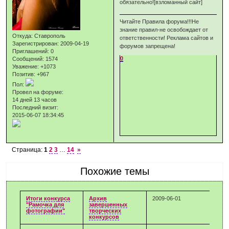
обязательно![взломанный сайт]
Читайте Правила форума!!!Не
знание правил-не освобождает от
Откуда:
Ставрополь
ответственности! Реклама сайтов и
Зарегистрирован
: 2009-04-19
форумов запрещена!
Приглашений:
0
0
Сообщений:
1574
Уважение:
+1073
Позитив:
+967
Пол:
Провел на форуме:
14 дней 13 часов
Последний визит:
2015-06-07 18:34:45
Страница:
1
2
3
…
14
»
Похожие темы
Итоги конкурса
Архив
2009-06-01
"Рамочка для
завершенных
фотографии"
творческих
конкурсов