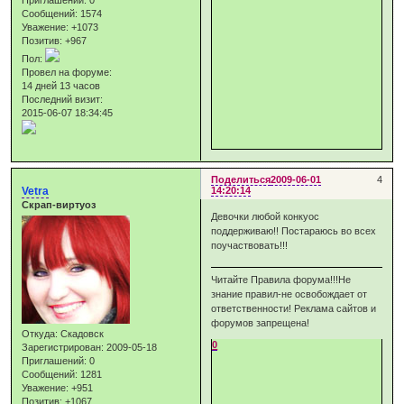
Сообщений:
1574
Уважение:
+1073
Позитив:
+967
Пол:
Провел на форуме:
14 дней 13 часов
Последний визит:
2015-06-07 18:34:45
Поделиться
2009-06-01
4
Vetra
14:20:14
Скрап-виртуоз
Девочки любой конкуос
поддерживаю!! Постараюсь во всех
поучаствовать!!!
Читайте Правила форума!!!Не
знание правил-не освобождает от
ответственности! Реклама сайтов и
форумов запрещена!
Откуда:
Скадовск
0
Зарегистрирован
: 2009-05-18
Приглашений:
0
Сообщений:
1281
Уважение:
+951
Позитив:
+1067