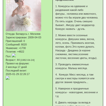
1. Конкурсы на одевание и
раздевания какой-либо
фигуры...человека или животного,
можно что бы играли два человека.
По пять ходов. Очень смешно
бывает...Фигуру дает модератор.
Конкурс назвать - дуэль.
Откуда:
Беларусь г. Могилев
2. Можно ввести сезонные
Зарегистрирован
: 2009-04-03
конкурсы. Девушка зима, весна,
Приглашений:
0
лето, осень. Принимать монтаж,
Сообщений:
8020
коллаж, фото.Это нужно думать.
Уважение:
+1730
Награда - Диадема (в короне
Позитив:
+4822
снежинки, листики,осенние
Пол:
листочки, весенние цветы, ягоды).
Возраст:
44
[1982-04-24]
Провел на форуме:
3. Проводить ежемесячные
2 месяца 17 дней
конкурсы. Малыш месяца.
Последний визит:
2025-01-29 22:26:17
4. Конкурс Мисс месяца, а там
смотри и мистеры появятся или
другое звание придумать...
5. Наверное и праздничные
конкурсы - новогодние, весенние и
т.д
6. Давать награды за вклад в