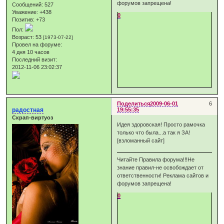
форумов запрещена!
Сообщений:
527
Уважение:
+438
0
Позитив:
+73
Пол:
Возраст:
53
[1973-07-22]
Провел на форуме:
4 дня 10 часов
Последний визит:
2012-11-06 23:02:37
Поделиться
2009-06-01
6
радостная
19:55:35
Скрап-виртуоз
Идея здоровская! Просто рамочка
только что была...а так я ЗА!
[взломанный сайт]
Читайте Правила форума!!!Не
знание правил-не освобождает от
ответственности! Реклама сайтов и
форумов запрещена!
0