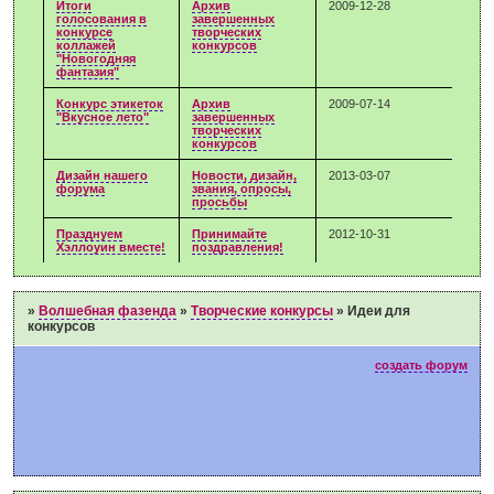
Итоги
Архив
2009-12-28
голосования в
завершенных
конкурсе
творческих
коллажей
конкурсов
"Новогодняя
фантазия"
Конкурс этикеток
Архив
2009-07-14
"Вкусное лето"
завершенных
творческих
конкурсов
Дизайн нашего
Новости, дизайн,
2013-03-07
форума
звания, опросы,
просьбы
Празднуем
Принимайте
2012-10-31
Хэллоуин вместе!
поздравления!
»
Волшебная фазенда
»
Творческие конкурсы
»
Идеи для
конкурсов
создать форум