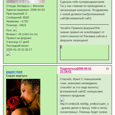
Сдалала тебя супермодератором.
Откуда:
Беларусь г. Могилев
Ты у нас главная по проведению и
Зарегистрирован
: 2009-04-03
организации конкурсов. Поздравляю
Приглашений:
0
с новой должностью![взломанный
Сообщений:
8020
сайт][взломанный сайт]
Уважение:
+1730
Позитив:
+4822
Читайте Правила форума!!!Не
Пол:
знание правил-не освобождает от
Возраст:
44
[1982-04-24]
ответственности! Реклама сайтов и
Провел на форуме:
форумов запрещена!
2 месяца 17 дней
Последний визит:
0
2025-01-29 22:26:17
Поделиться
2009-06-01
10
радостная
21:18:51
Скрап-виртуоз
Спасибо, Ирин! С повышением
тоже, немножко неожиданно,
спасибо! за это надо выпить)
[взломанный сайт]С конкурсами
немного продумаю
, думаю денек и брошу тебе в личку
посмотришь). Помощь будет нужна