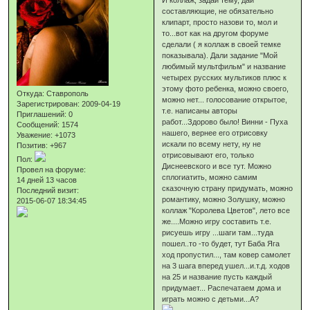
составляющие, не обязательно
клипарт, просто назови то, мол и
то...вот как на другом форуме
сделали ( я коллаж в своей темке
показывала). Дали задание "Мой
любимый мультфильм" и название
четырех русских мультиков плюс к
этому фото ребенка, можно своего,
Откуда:
Ставрополь
можно нет... голосование открытое,
Зарегистрирован
: 2009-04-19
т.е. написаны авторы
Приглашений:
0
работ...Здорово было! Винни - Пуха
Сообщений:
1574
нашего, вернее его отрисовку
Уважение:
+1073
искали по всему нету, ну не
Позитив:
+967
отрисовывают его, только
Пол:
Диснеевского и все тут. Можно
Провел на форуме:
сплогиатить, можно самим
14 дней 13 часов
сказочную страну придумать, можно
Последний визит:
романтику, можно Золушку, можно
2015-06-07 18:34:45
коллаж "Королева Цветов", лето все
же....Можно игру составить т.е.
рисуешь игру ...шаги там...туда
пошел..то -то будет, тут Баба Яга
ход пропустил..., там ковер самолет
на 3 шага вперед ушел...и.т.д. ходов
на 25 и название пусть каждый
придумает... Распечатаем дома и
играть можно с детьми...А?