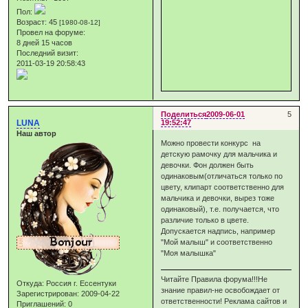
Пол:
Возраст:
45
[1980-08-12]
Провел на форуме:
8 дней 15 часов
Последний визит:
2011-03-19 20:58:43
Поделиться
2009-06-01
5
LUNA
19:52:47
Наш автор
Можно провести конкурс на
детскую рамочку для мальчика и
девочки. Фон должен быть
одинаковым(отличаться только по
цвету, клипарт соответственно для
мальчика и девочки, вырез тоже
одинаковый), т.е. получается, что
различие только в цвете.
Допускается надпись, например
"Мой малыш" и соответственно
"Моя малышка"
Читайте Правила форума!!!Не
Откуда:
Россия г. Ессентуки
знание правил-не освобождает от
Зарегистрирован
: 2009-04-22
ответственности! Реклама сайтов и
Приглашений:
0