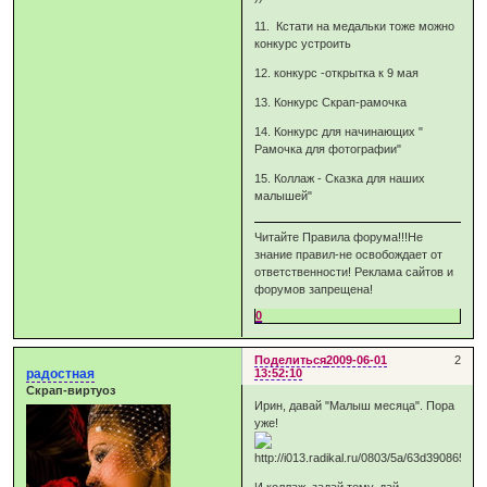
11. Кстати на медальки тоже можно
конкурс устроить
12. конкурс -открытка к 9 мая
13. Конкурс Скрап-рамочка
14. Конкурс для начинающих "
Рамочка для фотографии"
15. Коллаж - Сказка для наших
малышей"
Читайте Правила форума!!!Не
знание правил-не освобождает от
ответственности! Реклама сайтов и
форумов запрещена!
0
Поделиться
2009-06-01
2
радостная
13:52:10
Скрап-виртуоз
Ирин, давай "Малыш месяца". Пора
уже!
И коллаж, задай тему, дай