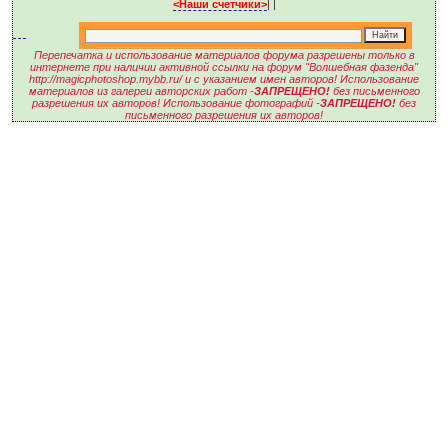
<Наши счетчики>
|
|
Перепечатка и использование материалов форума разрешены только в
интернете при наличии активной ссылки на форум "Волшебная фазенда"
http://magicphotoshop.mybb.ru/ и с указанием имен авторов! Использование
материалов из галереи авторских работ -
ЗАПРЕЩЕНО!
без письменного
разрешения их авторов! Использование фотографий -
ЗАПРЕЩЕНО!
без
письменного разрешения их авторов!