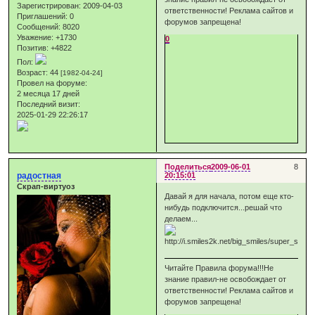
Зарегистрирован
: 2009-04-03
ответственности! Реклама сайтов и
Приглашений:
0
форумов запрещена!
Сообщений:
8020
Уважение:
+1730
0
Позитив:
+4822
Пол:
Возраст:
44
[1982-04-24]
Провел на форуме:
2 месяца 17 дней
Последний визит:
2025-01-29 22:26:17
Поделиться
2009-06-01
8
радостная
20:15:01
Скрап-виртуоз
Давай я для начала, потом еще кто-
нибудь подключится...решай что
делаем...
Читайте Правила форума!!!Не
знание правил-не освобождает от
ответственности! Реклама сайтов и
форумов запрещена!