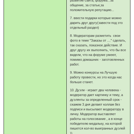
развитие сайта, форума...за
общение, за статьи,за
положительную репутацию...
7. ввести подарки которые можно
дарить друг другу(завести под это
отдельный раздел)
8. Модераторам разметить свои
фото в теме "Заказы от ...." сделать,
так сказать, показное действие. И
друг другу их выполнить, что бы все
видели, что на форуме умеют,
помимо домашних - заготовленных
работ.
9. Можно конкурсы на Лучшую
работу провести, но это когда нас
больше станет.
10. Дуэли - играет два человека -
модератор дает картинку и тему, а
дуэлянты за определенный срок -
скажем 3 дня делают коллаж без
подписи и высылают модератору в
личку. Модератор выставляет
работы на голосование , а в конце
победителю медальку, на которой
пишется кол-во выигранных дуэлей
))