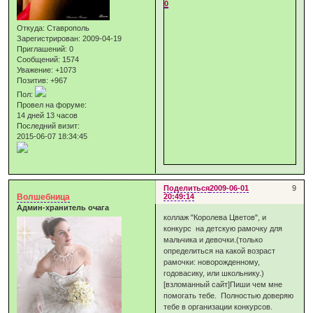
0
Откуда:
Ставрополь
Зарегистрирован
: 2009-04-19
Приглашений:
0
Сообщений:
1574
Уважение:
+1073
Позитив:
+967
Пол:
Провел на форуме:
14 дней 13 часов
Последний визит:
2015-06-07 18:34:45
Поделиться
2009-06-01
9
Волшебница
20:49:14
Админ-хранитель очага
коллаж "Королева Цветов", и
конкурс на детскую рамочку для
мальчика и девочки.(только
определиться на какой возраст
рамочки: новорожденному,
годовасику, или школьнику.)
[взломанный сайт]Пиши чем мне
помогать тебе. Полностью доверяю
тебе в организации конкурсов.