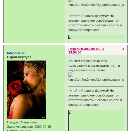
Читайте Правила форума!!!Не
знание правил-не освобождает от
ответственности! Реклама сайтов и
форумов запрещена!
0
Поделиться
2009-06-01
3
радостная
13:56:54
Скрап-виртуоз
Ир, чем хорошо открытое
голосование и организатор, т.е. ты
поучаствовать сможешь!
Читайте Правила форума!!!Не
знание правил-не освобождает от
ответственности! Реклама сайтов и
форумов запрещена!
0
Откуда:
Ставрополь
Зарегистрирован
: 2009-04-19
Приглашений:
0