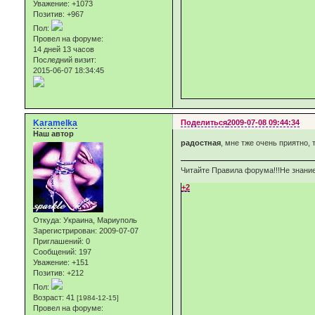
Уважение:
+1073
Позитив:
+967
Пол:
Провел на форуме:
14 дней 13 часов
Последний визит:
2015-06-07 18:34:45
Karamelka
Поделиться
2009-07-08 09:44:34
Наш автор
радостная
, мне тже очень приятно,
Читайте Правила форума!!!Не знание
+2
Откуда:
Украина, Мариуполь
Зарегистрирован
: 2009-07-07
Приглашений:
0
Сообщений:
197
Уважение:
+151
Позитив:
+212
Пол:
Возраст:
41
[1984-12-15]
Провел на форуме: