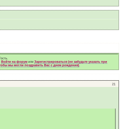
ость.
м
Войти на форум
или
Зарегистрироваться (не забудьте указать при
чтобы мы могли поздравить Вас с днем рождения)
.
21