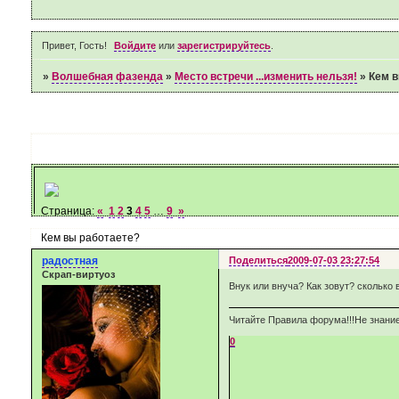
Привет, Гость!
Войдите
или
зарегистрируйтесь
.
»
Волшебная фазенда
»
Место встречи ...изменить нельзя!
»
Кем в
Страница:
«
1
2
3
4
5
…
9
»
Кем вы работаете?
радостная
Поделиться
2009-07-03 23:27:54
Скрап-виртуоз
Внук или внуча? Как зовут? сколько
Читайте Правила форума!!!Не знание
0