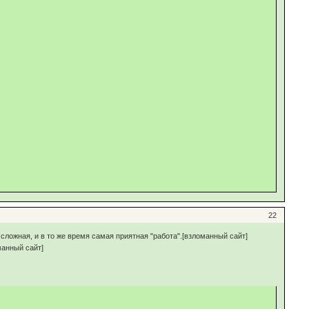
22
сложная, и в то же время самая приятная "работа".[взломанный сайт]
манный сайт]