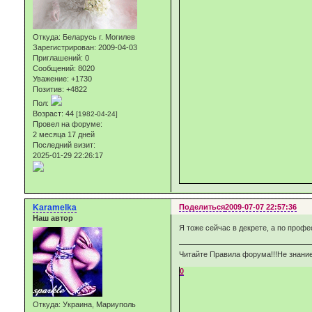
Откуда:
Беларусь г. Могилев
Зарегистрирован
: 2009-04-03
Приглашений:
0
Сообщений:
8020
Уважение:
+1730
Позитив:
+4822
Пол:
Возраст:
44
[1982-04-24]
Провел на форуме:
2 месяца 17 дней
Последний визит:
2025-01-29 22:26:17
Karamelka
Поделиться
2009-07-07 22:57:36
Наш автор
Я тоже сейчас в декрете, а по профе
Читайте Правила форума!!!Не знание
0
Откуда:
Украина, Мариуполь