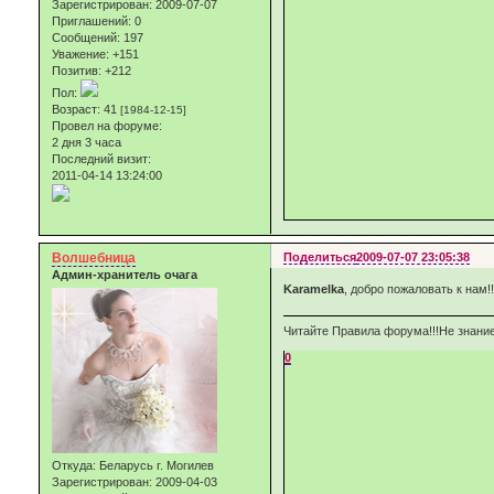
Зарегистрирован
: 2009-07-07
Приглашений:
0
Сообщений:
197
Уважение:
+151
Позитив:
+212
Пол:
Возраст:
41
[1984-12-15]
Провел на форуме:
2 дня 3 часа
Последний визит:
2011-04-14 13:24:00
Волшебница
Поделиться
2009-07-07 23:05:38
Админ-хранитель очага
Karamelka
, добро пожаловать к нам
Читайте Правила форума!!!Не знание
0
Откуда:
Беларусь г. Могилев
Зарегистрирован
: 2009-04-03