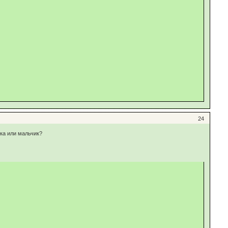
24
ка или мальчик?