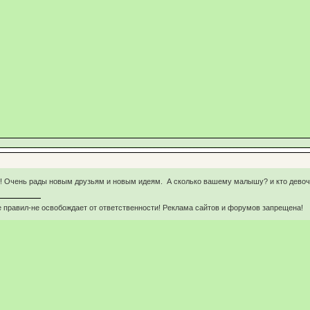
!!! Очень рады новым друзьям и новым идеям. А сколько вашему малышу? и кто девоч
 правил-не освобождает от ответственности! Реклама сайтов и форумов запрещена!