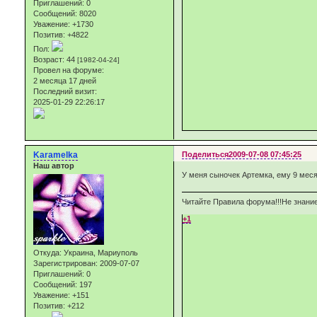
Приглашений:
0
Сообщений:
8020
Уважение:
+1730
Позитив:
+4822
Пол:
Возраст:
44
[1982-04-24]
Провел на форуме:
2 месяца 17 дней
Последний визит:
2025-01-29 22:26:17
Karamelka
Поделиться
2009-07-08 07:45:25
Наш автор
У меня сыночек Артемка, ему 9 меся
Читайте Правила форума!!!Не знание
+1
Откуда:
Украина, Мариуполь
Зарегистрирован
: 2009-07-07
Приглашений:
0
Сообщений:
197
Уважение:
+151
Позитив:
+212