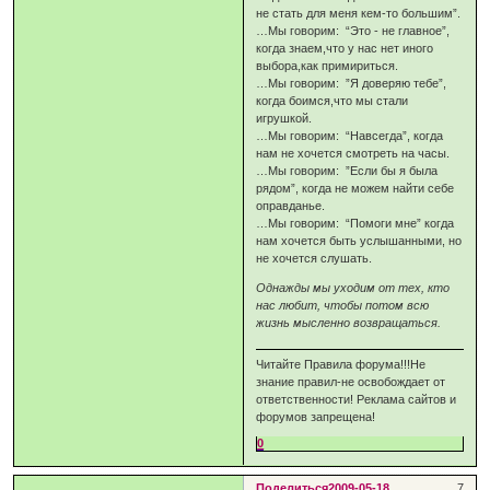
не стать для меня кем-то большим”.
…Мы говорим: “Это - не главное”,
когда знаем,что у нас нет иного
выбора,как примириться.
…Мы говорим: ”Я доверяю тебе”,
когда боимся,что мы стали
игрушкой.
…Мы говорим: “Навсегда”, когда
нам не хочется смотреть на часы.
…Мы говорим: ”Если бы я была
рядом”, когда не можем найти себе
оправданье.
…Mы говорим: “Помоги мне” когда
нам хочется быть услышанными, но
не хочется слушать.
Однажды мы уходим от тех, кто
нас любит, чтобы потом всю
жизнь мысленно возвращаться.
Читайте Правила форума!!!Не
знание правил-не освобождает от
ответственности! Реклама сайтов и
форумов запрещена!
0
Поделиться
2009-05-18
7