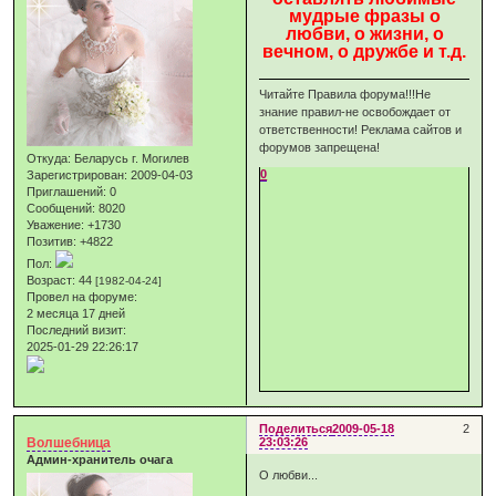
мудрые фразы о
любви, о жизни, о
вечном, о дружбе и т.д.
Читайте Правила форума!!!Не
знание правил-не освобождает от
ответственности! Реклама сайтов и
форумов запрещена!
Откуда:
Беларусь г. Могилев
0
Зарегистрирован
: 2009-04-03
Приглашений:
0
Сообщений:
8020
Уважение:
+1730
Позитив:
+4822
Пол:
Возраст:
44
[1982-04-24]
Провел на форуме:
2 месяца 17 дней
Последний визит:
2025-01-29 22:26:17
Поделиться
2009-05-18
2
Волшебница
23:03:26
Админ-хранитель очага
О любви...