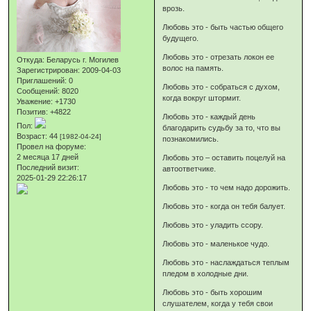
врозь.
Любовь это - быть частью общего
будущего.
Любовь это - отрезать локон ее
Откуда:
Беларусь г. Могилев
волос на память.
Зарегистрирован
: 2009-04-03
Приглашений:
0
Любовь это - собраться с духом,
Сообщений:
8020
когда вокруг штормит.
Уважение:
+1730
Позитив:
+4822
Любовь это - каждый день
Пол:
благодарить судьбу за то, что вы
Возраст:
44
[1982-04-24]
познакомились.
Провел на форуме:
2 месяца 17 дней
Любовь это – оставить поцелуй на
Последний визит:
автоответчике.
2025-01-29 22:26:17
Любовь это - то чем надо дорожить.
Любовь это - когда он тебя балует.
Любовь это - уладить ссору.
Любовь это - маленькое чудо.
Любовь это - наслаждаться теплым
пледом в холодные дни.
Любовь это - быть хорошим
слушателем, когда у тебя свои