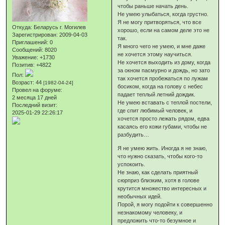
чтобы раньше начать день.
Не умею улыбаться, когда грустно.
Я не могу притворяться, что все
Откуда:
Беларусь г. Могилев
хорошо, если на самом деле это не
Зарегистрирован
: 2009-04-03
так.
Приглашений:
0
Я много чего не умею, и мне даже
Сообщений:
8020
не хочется этому научиться.
Уважение:
+1730
Не хочется выходить из дому, когда
Позитив:
+4822
за окном пасмурно и дождь, но зато
Пол:
так хочется пробежаться по лужам
Возраст:
44
[1982-04-24]
босиком, когда на голову с небес
Провел на форуме:
падает теплый летний дождик.
2 месяца 17 дней
Не умею вставать с теплой постели,
Последний визит:
где спит любимый человек, и
2025-01-29 22:26:17
хочется просто лежать рядом, едва
касаясь его кожи губами, чтобы не
разбудить…
Я не умею жить. Иногда я не знаю,
что нужно сказать, чтобы кого-то
успокоить.
Не знаю, как сделать приятный
сюрприз близким, хотя в голове
крутится множество интересных и
необычных идей.
Порой, я могу подойти к совершенно
незнакомому человеку, и
предложить что-то безумное и