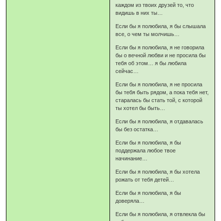
каждом из твоих друзей то, что
видишь в них ты…
Если бы я полюбила, я бы слышала
все, о чем ты молчишь…
Если бы я полюбила, я не говорила
бы о вечной любви и не просила бы
тебя об этом… я бы любила
сейчас…
Если бы я полюбила, я не просила
бы тебя быть рядом, а пока тебя нет,
старалась бы стать той, с которой
ты хотел бы быть…
Если бы я полюбила, я отдавалась
бы без остатка…
Если бы я полюбила, я бы
поддержала любое твое
начинание…
Если бы я полюбила, я бы хотела
рожать от тебя детей…
Если бы я полюбила, я бы
доверяла…
Если бы я полюбила, я отвлекла бы