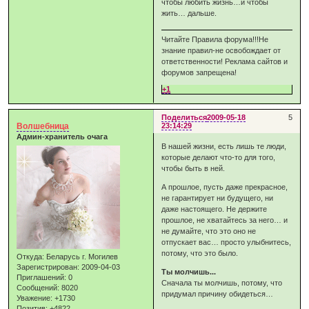
чтобы любить жизнь…и чтобы
жить… дальше.
Читайте Правила форума!!!Не
знание правил-не освобождает от
ответственности! Реклама сайтов и
форумов запрещена!
+1
Поделиться
2009-05-18
5
Волшебница
23:14:29
Админ-хранитель очага
В нашей жизни, есть лишь те люди,
которые делают что-то для того,
чтобы быть в ней.
А прошлое, пусть даже прекрасное,
не гарантирует ни будущего, ни
даже настоящего. Не держите
прошлое, не хватайтесь за него… и
не думайте, что это оно не
отпускает вас… просто улыбнитесь,
потому, что это было.
Откуда:
Беларусь г. Могилев
Зарегистрирован
: 2009-04-03
Ты молчишь...
Приглашений:
0
Сначала ты молчишь, потому, что
Сообщений:
8020
придумал причину обидеться…
Уважение:
+1730
Позитив:
+4822