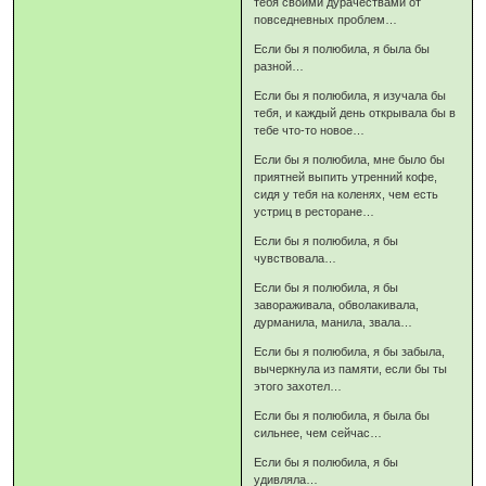
тебя своими дурачествами от
повседневных проблем…
Если бы я полюбила, я была бы
разной…
Если бы я полюбила, я изучала бы
тебя, и каждый день открывала бы в
тебе что-то новое…
Если бы я полюбила, мне было бы
приятней выпить утренний кофе,
сидя у тебя на коленях, чем есть
устриц в ресторане…
Если бы я полюбила, я бы
чувствовала…
Если бы я полюбила, я бы
завораживала, обволакивала,
дурманила, манила, звала…
Если бы я полюбила, я бы забыла,
вычеркнула из памяти, если бы ты
этого захотел…
Если бы я полюбила, я была бы
сильнее, чем сейчас…
Если бы я полюбила, я бы
удивляла…