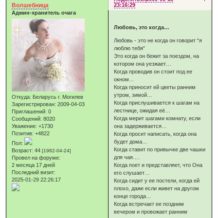
Волшебница
23:16:29
Админ-хранитель очага
Любовь, это когда…
Любовь - это не когда он говорит “я
люблю тебя”
Это когда он бежит за поездом, на
котором она уезжает…
Когда проводив он стоит под ее
окном…
Когда приносит ей цветы ранним
утром, зимой…
Откуда:
Беларусь г. Могилев
Когда прислушивается к шагам на
Зарегистрирован
: 2009-04-03
лестнице, ожидая её…
Приглашений:
0
Когда мерит шагами комнату, если
Сообщений:
8020
она задерживается…
Уважение:
+1730
Позитив:
+4822
Когда просит написать, когда она
будет дома…
Пол:
Когда ставит по привычке две чашки
Возраст:
44
[1982-04-24]
для чая….
Провел на форуме:
Когда поет и представляет, что Она
2 месяца 17 дней
Последний визит:
его слушает…
2025-01-29 22:26:17
Когда сидит у ее постели, когда ей
плохо, даже если живет на другом
конце города…
Когда встречает ее поздним
вечером и провожает ранним