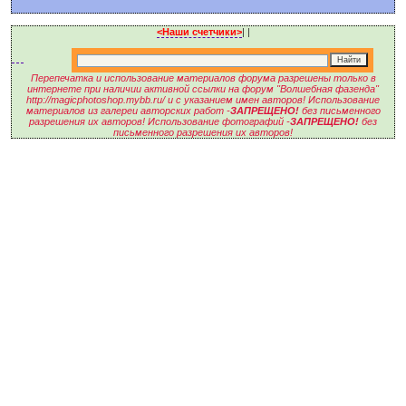
<Наши счетчики>
|
|
Перепечатка и использование материалов форума разрешены только в
интернете при наличии активной ссылки на форум "Волшебная фазенда"
http://magicphotoshop.mybb.ru/ и с указанием имен авторов! Использование
материалов из галереи авторских работ -
ЗАПРЕЩЕНО!
без письменного
разрешения их авторов! Использование фотографий -
ЗАПРЕЩЕНО!
без
письменного разрешения их авторов!