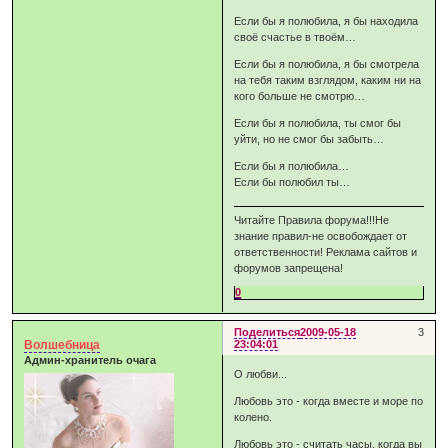
Если бы я полюбила, я бы находила
своё счастье в твоём…
Если бы я полюбила, я бы смотрела
на тебя таким взглядом, каким ни на
кого больше не смотрю…
Если бы я полюбила, ты смог бы
уйти, но не смог бы забыть…
Если бы я полюбила…
Если бы полюбил ты…
Читайте Правила форума!!!Не
знание правил-не освобождает от
ответственности! Реклама сайтов и
форумов запрещена!
0
Поделиться
2009-05-18
3
Волшебница
23:04:01
Админ-хранитель очага
О любви...
Любовь это - когда вместе и море по
колено.
Любовь это - cчитать часы, когда вы