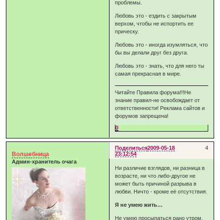
проблемы.
Любовь это - ездить с закрытым
верхом, чтобы не испортить ее
прическу.
Любовь это - иногда изумляться, что
бы вы делали друг без друга.
Любовь это - знать, что для него ты
самая прекрасная в мире.
Читайте Правила форума!!!Не
знание правил-не освобождает от
ответственности! Реклама сайтов и
форумов запрещена!
0
Поделиться
2009-05-18
4
Волшебница
23:12:54
Админ-хранитель очага
Ни различие взглядов, ни разница в
возрасте, ни что либо-другое не
может быть причиной разрыва в
любви. Ничто - кроме её отсутствия.
Я не умею жить…
Не умею просыпаться рано утром,