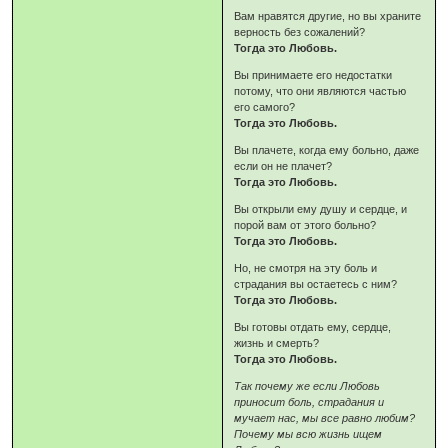
Вам нравятся другие, но вы храните
верность без сожалений?
Тогда это Любовь.
Вы принимаете его недостатки
потому, что они являются частью
его самого?
Тогда это Любовь.
Вы плачете, когда ему больно, даже
если он не плачет?
Тогда это Любовь.
Вы открыли ему душу и сердце, и
порой вам от этого больно?
Тогда это Любовь.
Но, не смотря на эту боль и
страдания вы остаетесь с ним?
Тогда это Любовь.
Вы готовы отдать ему, сердце,
жизнь и смерть?
Тогда это Любовь.
Так почему же если Любовь
приносит боль, страдания и
мучает нас, мы все равно любим?
Почему мы всю жизнь ищем