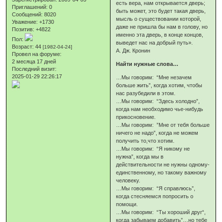
есть вера, нам открывается дверь;
Приглашений:
0
быть может, это будет такая дверь,
Сообщений:
8020
мысль о существовании которой,
Уважение:
+1730
даже не пришла бы нам в голову, но
Позитив:
+4822
именно эта дверь, в конце концов,
Пол:
выведет нас на добрый путь».
Возраст:
44
[1982-04-24]
А. Дж. Кронин
Провел на форуме:
2 месяца 17 дней
Найти нужные слова…
Последний визит:
2025-01-29 22:26:17
…Мы говорим: “Мне незачем
больше жить”, когда хотим, чтобы
нас разубедили в этом.
…Мы говорим: “Здесь холодно”,
когда нам необходимо чье-нибудь
прикосновение.
…Мы говорим: ”Мне от тебя больше
ничего не надо”, когда не можем
получить то,что хотим.
…Мы говорим: “Я никому не
нужна”, когда мы в
действительности не нужны одному-
единственному, но такому важному
человеку.
…Мы говорим: “Я справлюсь”,
когда стесняемся попросить о
помощи.
…Мы говорим: “Ты хороший друг“,
когда забываем добавить”…но тебе