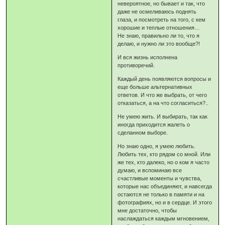
невероятное, но бывает и так, что
даже не осмеливаюсь поднять
глаза, и посмотреть на того, с кем
хорошие и теплые отношения…
Не знаю, правильно ли то, что я
делаю, и нужно ли это вообще?!
И вся жизнь исполнена
противоречий.
Каждый день появляются вопросы и
еще больше альтернативных
ответов. И что же выбрать, от чего
отказаться, а на что согласиться?..
Не умею жить. И выбирать, так как
иногда приходится жалеть о
сделанном выборе.
Но знаю одно, я умею любить.
Любить тех, кто рядом со мной. Или
же тех, кто далеко, но о ком я часто
думаю, и вспоминаю все
счастливые моменты и чувства,
которые нас объединяют, и навсегда
остаются не только в памяти и на
фотографиях, но и в сердце. И этого
мне достаточно, чтобы
наслаждаться каждым мгновением,