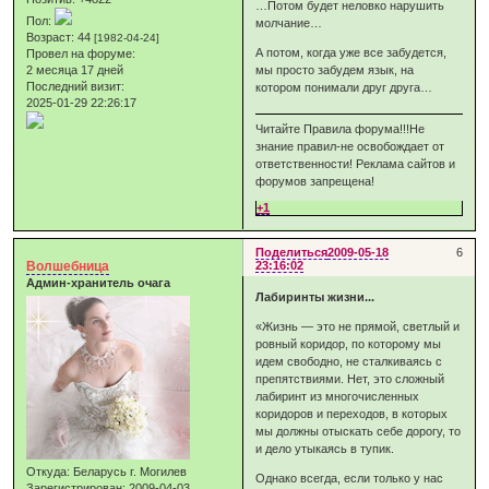
…Потом будет неловко нарушить
Пол:
молчание…
Возраст:
44
[1982-04-24]
А потом, когда уже все забудется,
Провел на форуме:
2 месяца 17 дней
мы просто забудем язык, на
Последний визит:
котором понимали друг друга…
2025-01-29 22:26:17
Читайте Правила форума!!!Не
знание правил-не освобождает от
ответственности! Реклама сайтов и
форумов запрещена!
+1
Поделиться
2009-05-18
6
Волшебница
23:16:02
Админ-хранитель очага
Лабиринты жизни...
«Жизнь — это не прямой, светлый и
ровный коридор, по которому мы
идем свободно, не сталкиваясь с
препятствиями. Нет, это сложный
лабиринт из многочисленных
коридоров и переходов, в которых
мы должны отыскать себе дорогу, то
и дело утыкаясь в тупик.
Откуда:
Беларусь г. Могилев
Однако всегда, если только у нас
Зарегистрирован
: 2009-04-03