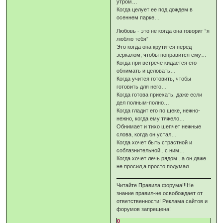
утром…
Когда целует ее под дождем в
осеннем парке…
Любовь - это не когда она говорит “я
люблю тебя”
Это когда она крутится перед
зеркалом, чтобы понравится ему…
Когда при встрече кидается его
обнимать и целовать…
Когда учится готовить, чтобы
готовить для него…
Когда готова приехать, даже если
дел полным-полно…
Когда гладит его по щеке, нежно-
нежно, когда ему тяжело…
Обнимает и тихо шепчет нежные
слова, когда он устал…
Когда хочет быть страстной и
соблазнительной.. с ним…
Когда хочет лечь рядом.. а он даже
не просил,а просто подумал..
Читайте Правила форума!!!Не
знание правил-не освобождает от
ответственности! Реклама сайтов и
форумов запрещена!
0