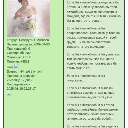
Если бы я полюбила, я кидалась бы
к тебе на шею и целовала бы тебя
каждый раз, когда ты приходишь в
мой дом, где бы ты ни был и сколько
бы ты ни отсутствовал…
Если бы я полюбила, я бы
сворачивалась калачиком у тебя на
руках, прижавшись щекой к твоей
Откуда:
Беларусь г. Могилев
груди,… и была бы счастлива
Зарегистрирован
: 2009-04-03
только от этого ощущения…
Приглашений:
0
Сообщений:
8020
Если бы я полюбила, я бы ушла, как
Уважение:
+1730
только поняла бы, что ты нашел
Позитив:
+4822
новую любовь, но постаралась бы
Пол:
стать лучше её…
Возраст:
44
[1982-04-24]
Если бы я полюбила, я бы
Провел на форуме:
2 месяца 17 дней
отпускала…
Последний визит:
Если бы я полюбила, я была бы
2025-01-29 22:26:17
счастлива смотреть, как ты ешь
приготовленный для тебя ужин…
Если бы я полюбила, я бы стала
рыбаком, хоккейным болельщиком,
автолюбителем, компьютерным
гением…и осталась бы собой…
Если бы я полюбила, я бы видела в