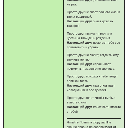
не раз.
Просто друг не знает полного имени
твоих родителей.
Настоящий друг
знает даже их
телефон.
Просто друг приносит торт или
цветы на твой день рождения.
Настоящий друг
помогает тебе все
приготовить и убрать.
Просто друг не любит, когда ты ему
звонишь ночью.
Настоящий друг
спрашивает,
почему ты так долго не звонишь.
Просто друг, приходя к тебе, ведет
себя,как гость.
Настоящий друг
сам открывает
холодильник и все достает.
Просто друг хочет, чтобы ты был
вместе с ним.
Настоящий друг
хочет быть вместе
с тобой.
Читайте Правила форума!!!Не
знание правил-не освобождает от