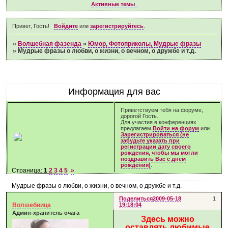
Активные темы
Привет, Гость!
Войдите
или
зарегистрируйтесь
.
»
Волшебная фазенда
»
Юмор, Фотоприколы, Мудрые фразы
»
Мудрые фразы о любви, о жизни, о вечном, о дружбе и т.д.
Информация для вас
Приветствуем тебя на форуме,
дорогой Гость.
Для участия в конференциях
предлагаем
Войти на форум
или
Зарегистрироваться (не
забудьте указать при
регистрации дату своего
рождения, чтобы мы могли
поздравить Вас с днем
рождения)
.
Страница:
1
2
3
4
5
»
Мудрые фразы о любви, о жизни, о вечном, о дружбе и т.д.
Поделиться
2009-05-18
1
Волшебница
19:18:04
Админ-хранитель очага
Здесь можно
оставлять любимые