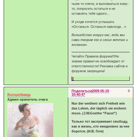
чьем-то плече, и выплакаться кому-
то, попросить остаться и не
оставлять тебя одного…
И уходя хочется услышать
«Останься. Останься навсегда…».
Волшебство вокруг нас, ведь мы
сами творим его в своих мечтах и
желаниях.
Читайте Правила форума!!!Не
знание правил-не освобождает от
ответственности! Реклама сайтов и
форумов запрещена!
0
Поделиться
2009-05-19
9
Волшебница
10:40:47
Админ-хранитель очага
Nur der verdient sich Freiheit wie
das Leben, der täglich sie erobern
muss. (J.W.Goethe “Faust”)
Только тот заслуживает свободу,
как и жизнь, кто ежедневно за нее
борется. (И.В. Гете)