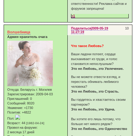
ответственности! Реклама сайтов и
форумов запрещена!
+1
Поделиться
2009-05-19
10
Волшебница
11:27:19
Админ-хранитель очага
Что такое Любовь?
Ваши ладони потеют, сердце
выскакивает из груди, и голос
становится непослушным?
Это не Любовь, это Увлечение.
Вы не можете отвести взгляд, и
перестать обнимать любимого
человека?
Откуда:
Беларусь г. Могилев
Это не Любовь, это Страсть.
Зарегистрирован
: 2009-04-03
Приглашений:
0
Вы гордитесь и хвастаетесь своим
Сообщений:
8020
партнером?
Уважение:
+1730
Это не Любовь, это Удача.
Позитив:
+4822
Пол:
Вы хотите его лишь потому, что
Возраст:
44
[1982-04-24]
больше нет никого рядом?
Провел на форуме:
Это не Любовь, это Одиночество
2 месяца 17 дней