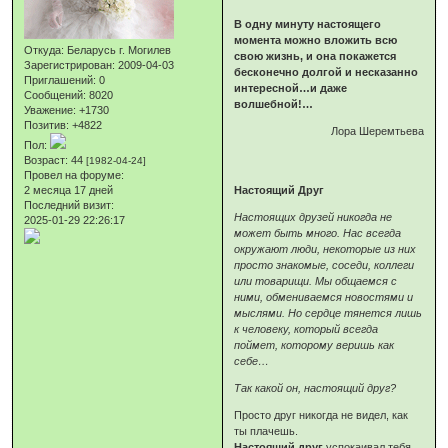
В одну минуту настоящего
момента можно вложить всю
Откуда:
Беларусь г. Могилев
свою жизнь, и она покажется
Зарегистрирован
: 2009-04-03
бесконечно долгой и несказанно
Приглашений:
0
интересной…и даже
Сообщений:
8020
волшебной!…
Уважение:
+1730
Позитив:
+4822
Лора Шеремтьева
Пол:
Возраст:
44
[1982-04-24]
Провел на форуме:
2 месяца 17 дней
Настоящий Друг
Последний визит:
Настоящих друзей никогда не
2025-01-29 22:26:17
может быть много. Нас всегда
окружают люди, некоторые из них
просто знакомые, соседи, коллеги
или товарищи. Мы общаемся с
ними, обмениваемся новостями и
мыслями. Но сердце тянется лишь
к человеку, который всегда
поймет, которому веришь как
себе…
Так какой он, настоящий друг?
Просто друг никогда не видел, как
ты плачешь.
Настоящий друг
успокаивал тебя