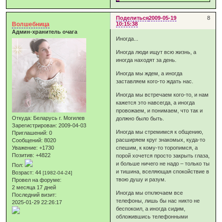
Поделиться
2009-05-19
8
Волшебница
10:15:38
Админ-хранитель очага
Иногда...
Иногда люди ищут всю жизнь, а
иногда находят за день.
Иногда мы ждем, а иногда
заставляем кого-то ждать нас.
Иногда мы встречаем кого-то, и нам
кажется это навсегда, а иногда
провожаем, и понимаем, что так и
Откуда:
Беларусь г. Могилев
должно было быть.
Зарегистрирован
: 2009-04-03
Иногда мы стремимся к общению,
Приглашений:
0
расширяем круг знакомых, куда-то
Сообщений:
8020
Уважение:
+1730
спешим, к кому-то торопимся, а
Позитив:
+4822
порой хочется просто закрыть глаза,
и больше ничего не надо – только ты
Пол:
и тишина, вселяющая спокойствие в
Возраст:
44
[1982-04-24]
твою душу и разум.
Провел на форуме:
2 месяца 17 дней
Иногда мы отключаем все
Последний визит:
телефоны, лишь бы нас никто не
2025-01-29 22:26:17
беспокоил, а иногда сидим,
обложившись телефонными