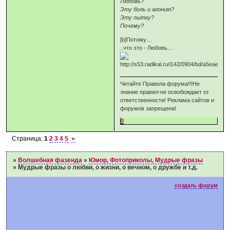
Любовь?
Эту боль и агонию?
Эту пытку?
Почему?
[b]Потому…
..что это - Любовь…
Читайте Правила форума!!!Не
знание правил-не освобождает от
ответственности! Реклама сайтов и
форумов запрещена!
0
Страница:
1
2
3
4
5
»
»
Волшебная фазенда
»
Юмор, Фотоприколы, Мудрые фразы
»
Мудрые фразы о любви, о жизни, о вечном, о дружбе и т.д.
создать форум