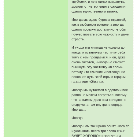
трубками, и не в силах вздохнуть,
дрожим от нетерпения в ожидании
одного единственного звонка.
Иногда мы ждем бурных страстей,
как в любовном романе, а иногда
одного поцелуя достаточно, чтобы
почувствовать всю нежность и даже
страсть.
И уходя мы никогда не уходим до
конца, и оставляем частичку себя
тому с кем прощаемся, и он, даже
очень захотев, никогда не сможет
выкинуть эту частичку «в спам»,
потому что слияние и поглощение –
основная суть этой игры с гордым
названием «Жизнь».
Иногда мы кутаемся в одеяло и все
равно не можем согреться, потому
что на самом деле нам холодно не
снаружи, а там внутри, в сердце.
Иногда…
Иногда…
Иногда нам так нужно обнять кого-то
и услышать всего три слова «ВСЕ
БУДЕТ ХОРОШО» и заснуть на