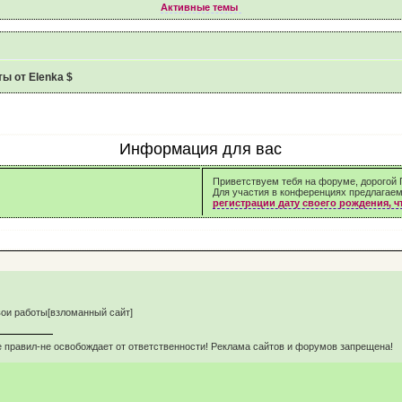
Активные темы
ы от Elenka $
Информация для вас
Приветствуем тебя на форуме, дорогой Г
Для участия в конференциях предлагае
регистрации дату своего рождения, 
вои работы[взломанный сайт]
 правил-не освобождает от ответственности! Реклама сайтов и форумов запрещена!