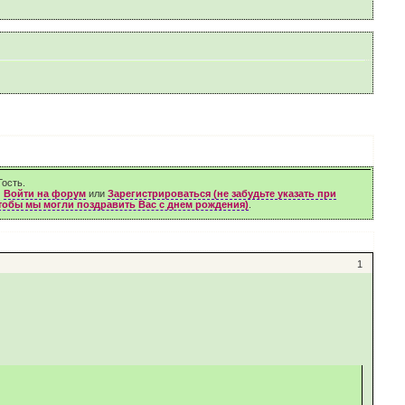
ость.
м
Войти на форум
или
Зарегистрироваться (не забудьте указать при
чтобы мы могли поздравить Вас с днем рождения)
.
1