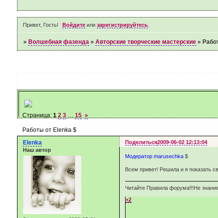
Привет, Гость!
Войдите
или
зарегистрируйтесь
.
»
Волшебная фазенда
»
Авторские творческие мастерские
»
Работ
Страница:
1
2
3
…
15
»
Работы от Elenka $
Elenka
Поделиться
2009-06-02 12:13:04
Наш автор
Модератор marusechka
$
Всем привет! Решила и я показать с
Читайте Правила форума!!!Не знание
+2