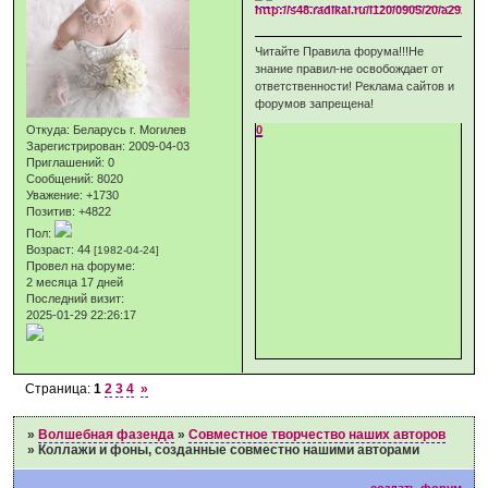
Читайте Правила форума!!!Не
знание правил-не освобождает от
ответственности! Реклама сайтов и
форумов запрещена!
Откуда:
Беларусь г. Могилев
0
Зарегистрирован
: 2009-04-03
Приглашений:
0
Сообщений:
8020
Уважение:
+1730
Позитив:
+4822
Пол:
Возраст:
44
[1982-04-24]
Провел на форуме:
2 месяца 17 дней
Последний визит:
2025-01-29 22:26:17
Страница:
1
2
3
4
»
»
Волшебная фазенда
»
Совместное творчество наших авторов
»
Коллажи и фоны, созданные совместно нашими авторами
создать форум