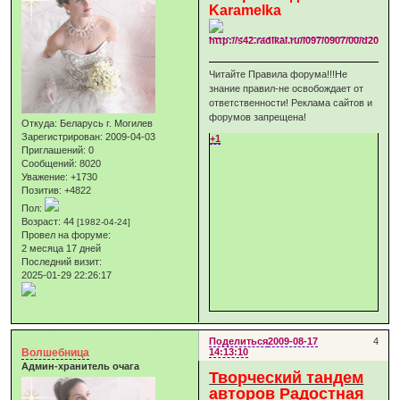
Karamelka
Читайте Правила форума!!!Не
знание правил-не освобождает от
ответственности! Реклама сайтов и
форумов запрещена!
Откуда:
Беларусь г. Могилев
Зарегистрирован
: 2009-04-03
+1
Приглашений:
0
Сообщений:
8020
Уважение:
+1730
Позитив:
+4822
Пол:
Возраст:
44
[1982-04-24]
Провел на форуме:
2 месяца 17 дней
Последний визит:
2025-01-29 22:26:17
Поделиться
2009-08-17
4
Волшебница
14:13:10
Админ-хранитель очага
Творческий тандем
авторов Радостная