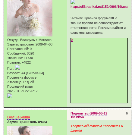
Читайте Правила форума!!!Не
знание правил-не освобождает от
ответственности! Реклама сайтов и
форумов запрещена!
Откуда:
Беларусь г. Могилев
0
Зарегистрирован
: 2009-04-03
Приглашений:
0
Сообщений:
8020
Уважение:
+1730
Позитив:
+4822
Пол:
Возраст:
44
[1982-04-24]
Провел на форуме:
2 месяца 17 дней
Последний визит:
2025-01-29 22:26:17
Поделиться
2009-08-19
6
Волшебница
10:19:54
Админ-хранитель очага
Творческий тандем Радостная и
Jasmini