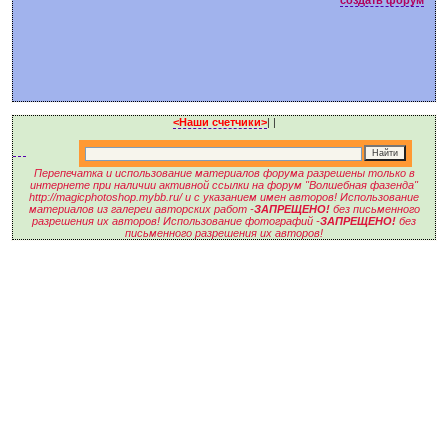
<Наши счетчики>
|
|
Перепечатка и использование материалов форума разрешены только в
интернете при наличии активной ссылки на форум "Волшебная фазенда"
http://magicphotoshop.mybb.ru/ и с указанием имен авторов! Использование
материалов из галереи авторских работ -
ЗАПРЕЩЕНО!
без письменного
разрешения их авторов! Использование фотографий -
ЗАПРЕЩЕНО!
без
письменного разрешения их авторов!