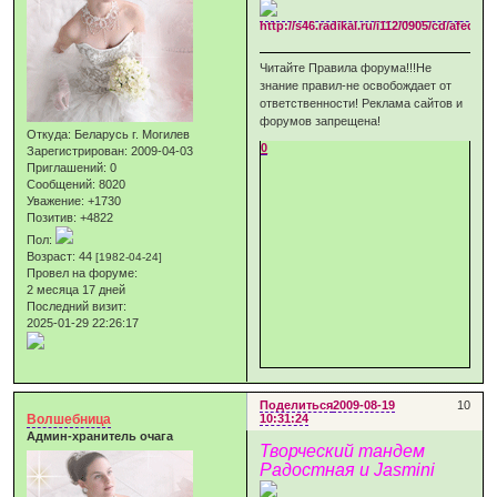
Читайте Правила форума!!!Не
знание правил-не освобождает от
ответственности! Реклама сайтов и
форумов запрещена!
Откуда:
Беларусь г. Могилев
0
Зарегистрирован
: 2009-04-03
Приглашений:
0
Сообщений:
8020
Уважение:
+1730
Позитив:
+4822
Пол:
Возраст:
44
[1982-04-24]
Провел на форуме:
2 месяца 17 дней
Последний визит:
2025-01-29 22:26:17
Поделиться
2009-08-19
10
Волшебница
10:31:24
Админ-хранитель очага
Творческий тандем
Радостная и Jasmini