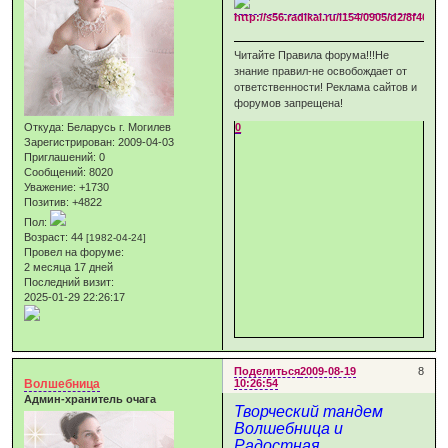
Читайте Правила форума!!!Не
знание правил-не освобождает от
ответственности! Реклама сайтов и
форумов запрещена!
Откуда:
Беларусь г. Могилев
0
Зарегистрирован
: 2009-04-03
Приглашений:
0
Сообщений:
8020
Уважение:
+1730
Позитив:
+4822
Пол:
Возраст:
44
[1982-04-24]
Провел на форуме:
2 месяца 17 дней
Последний визит:
2025-01-29 22:26:17
Поделиться
2009-08-19
8
Волшебница
10:26:54
Админ-хранитель очага
Творческий тандем
Волшебница и
Радостная