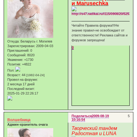
и Marusechka
Читайте Правила форума!!!Не
знание правил-не освобождает от
ответственности! Реклама сайтов и
форумов запрещена!
Откуда:
Беларусь г. Могилев
Зарегистрирован
: 2009-04-03
0
Приглашений:
0
Сообщений:
8020
Уважение:
+1730
Позитив:
+4822
Пол:
Возраст:
44
[1982-04-24]
Провел на форуме:
2 месяца 17 дней
Последний визит:
2025-01-29 22:26:17
Поделиться
2009-08-19
5
Волшебница
10:16:54
Админ-хранитель очага
Творческий тандем
Радостная и LUNA