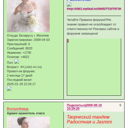
Читайте Правила форума!!!Не
знание правил-не освобождает от
ответственности! Реклама сайтов и
форумов запрещена!
Откуда:
Беларусь г. Могилев
Зарегистрирован
: 2009-04-03
0
Приглашений:
0
Сообщений:
8020
Уважение:
+1730
Позитив:
+4822
Пол:
Возраст:
44
[1982-04-24]
Провел на форуме:
2 месяца 17 дней
Последний визит:
2025-01-29 22:26:17
Поделиться
2009-08-19
9
Волшебница
10:29:20
Админ-хранитель очага
Творческий тандем
Радостная и Jasmini