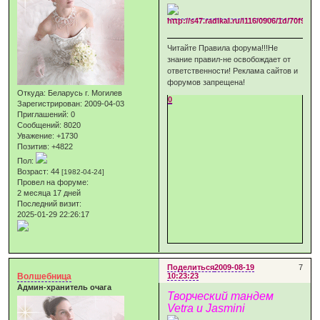
Читайте Правила форума!!!Не
знание правил-не освобождает от
ответственности! Реклама сайтов и
форумов запрещена!
Откуда:
Беларусь г. Могилев
0
Зарегистрирован
: 2009-04-03
Приглашений:
0
Сообщений:
8020
Уважение:
+1730
Позитив:
+4822
Пол:
Возраст:
44
[1982-04-24]
Провел на форуме:
2 месяца 17 дней
Последний визит:
2025-01-29 22:26:17
Поделиться
2009-08-19
7
Волшебница
10:23:23
Админ-хранитель очага
Творческий тандем
Vetra и Jasmini