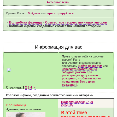
Активные темы
Привет, Гость!
Войдите
или
зарегистрируйтесь
.
»
Волшебная фазенда
»
Совместное творчество наших авторов
»
Коллажи и фоны, созданные совместно нашими авторами
Информация для вас
Приветствуем тебя на форуме,
дорогой Гость.
Для участия в конференциях
предлагаем
Войти на форум
или
Зарегистрироваться (не
забудьте указать при
регистрации дату своего
рождения, чтобы мы могли
поздравить Вас с днем
рождения)
.
Страница:
1
2
3
4
»
Коллажи и фоны, созданные совместно нашими авторами
Поделиться
2009-07-09
1
Волшебница
22:59:35
Админ-хранитель очага
В этой теме