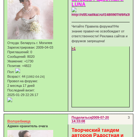
LUNA
Читайте Правила форума!!!Не
знание правил-не освобождает от
ответственности! Реклама сайтов и
форумов запрещена!
Откуда:
Беларусь г. Могилев
Зарегистрирован
: 2009-04-03
+1
Приглашений:
0
Сообщений:
8020
Уважение:
+1730
Позитив:
+4822
Пол:
Возраст:
44
[1982-04-24]
Провел на форуме:
2 месяца 17 дней
Последний визит:
2025-01-29 22:26:17
Поделиться
2009-07-20
3
Волшебница
14:33:08
Админ-хранитель очага
Творческий тандем
авторов Радостная и