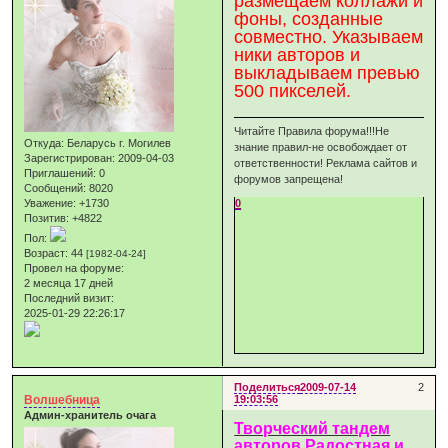
размещаем коллажи и
фоны, созданные
совместно. Указываем
ники авторов и
выкладываем превью
500 пикселей.
Читайте Правила форума!!!Не
Откуда:
Беларусь г. Могилев
знание правил-не освобождает от
Зарегистрирован
: 2009-04-03
ответственности! Реклама сайтов и
Приглашений:
0
форумов запрещена!
Сообщений:
8020
Уважение:
+1730
0
Позитив:
+4822
Пол:
Возраст:
44
[1982-04-24]
Провел на форуме:
2 месяца 17 дней
Последний визит:
2025-01-29 22:26:17
Поделиться
2009-07-14
2
Волшебница
19:03:56
Админ-хранитель очага
Творческий тандем
авторов Радостная и