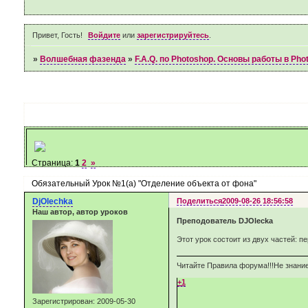
Привет, Гость!
Войдите
или
зарегистрируйтесь
.
»
Волшебная фазенда
»
F.A.Q. по Photoshop. Основы работы в Pho
Страница:
1
2
»
Обязательный Урок №1(а) "Отделение объекта от фона"
DjOlechka
Поделиться
2009-08-26 18:56:58
Наш автор, автор уроков
Преподователь DJOlecka
Этот урок состоит из двух частей: 
Читайте Правила форума!!!Не знание
+1
Зарегистрирован
: 2009-05-30