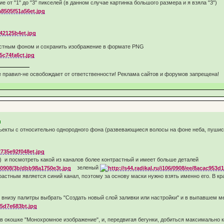
 от "1" до "3" пикселей (в данном случае картинка большого размера и я взяла "3")
астным фоном и сохранить изображение в формате PNG
 правил-не освобождает от ответственности! Реклама сайтов и форумов запрещена!
и
екты с относительно однородного фона (развевающиеся волосы на фоне неба, пушисты
) и посмотреть какой из каналов более контрастный и имеет больше деталей
зеленый
трастным является синий канал, поэтому за основу маски нужно взять именно его. В к
), внизу палитры выбрать "Создать новый слой заливки или настройки" и в выпавшем 
в окошке "Монохромное изображение", и, передвигая бегунки, добиться максимально к