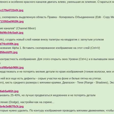
еленого и особенно красного каналов двигать влево, уменьшая их влияние. Стараться 
), скопировать выделенную область Правка - Копировать Объединенное (Edit - Copy M
 каналов" (Channel Mixer)
ls), создать новый слой нажав внизу палитры на квадратик с загнутым уголком
звание Alpha 1. Вставить скопированное изображение на этот слой (Ctrl+V)
онтрастность изображения. Для этого открыть окно Уровни (Ctrl+L) и в выпавшем окн
м
рдствовать и не потерять мелкие детали по краю изображения (тонкие волоски, мех и 
а ней все еще есть дефекты - серые участки на фоне и белые пятна на утятах.
), кисть среднего размера с мягкими краями, Диапазон - Тени (Range - Shadows), Экс
новить 25-40%, но лучше продвигаться медленнее и не потерять детали
ение (Dodge), настройки как на скрине...
 которые нужно удалить. По контуру изображения проводить мягкими движениями, чтобы