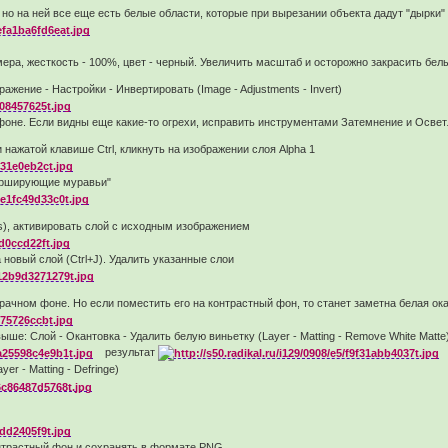
 но на ней все еще есть белые области, которые при вырезании объекта дадут "дырки"
ера, жесткость - 100%, цвет - черный. Увеличить масштаб и осторожно закрасить белы
ажение - Настройки - Инвертировать (Image - Adjustments - Invert)
фоне. Если видны еще какие-то огрехи, исправить инструментами Затемнение и Освет
 нажатой клавише Ctrl, кликнуть на изображении слоя Alpha 1
марширующие муравьи"
rs), активировать слой с исходным изображением
новый слой (Ctrl+J). Удалить указанные слои
ачном фоне. Но если поместить его на контрастный фон, то станет заметна белая окан
ыше: Слой - Окантовка - Удалить белую виньетку (Layer - Matting - Remove White Matte
результат
er - Matting - Defringe)
трастный фон и сохранять в формате PNG.