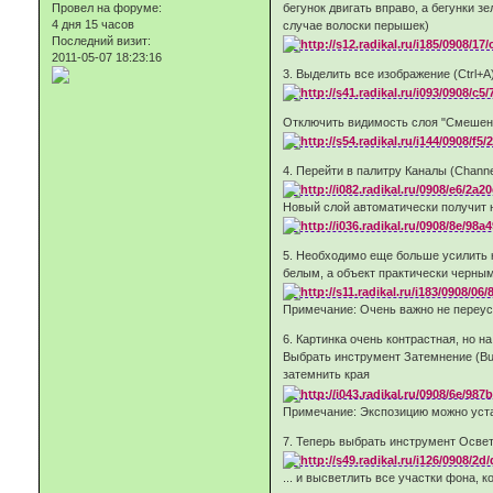
Провел на форуме:
бегунок двигать вправо, а бегунки з
4 дня 15 часов
случае волоски перышек)
Последний визит:
2011-05-07 18:23:16
3. Выделить все изображение (Ctrl+A
Отключить видимость слоя "Смешение
4. Перейти в палитру Каналы (Channe
Новый слой автоматически получит на
5. Необходимо еще больше усилить к
белым, а объект практически черны
Примечание: Очень важно не переусе
6. Картинка очень контрастная, но н
Выбрать инструмент Затемнение (Burn
затемнить края
Примечание: Экспозицию можно уста
7. Теперь выбрать инструмент Осветл
... и высветлить все участки фона,