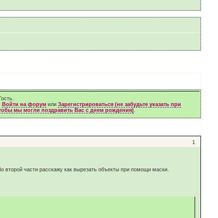
ость.
м
Войти на форум
или
Зарегистрироваться (не забудьте указать при
чтобы мы могли поздравить Вас с днем рождения)
.
1
 Во второй части расскажу как вырезать объекты при помощи маски.