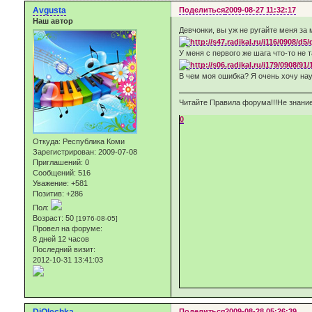
Avgusta
Поделиться
2009-08-27 11:32:17
Наш автор
Девчонки, вы уж не ругайте меня за
У меня с первого же шага что-то не 
В чем моя ошибка? Я очень хочу науч
Читайте Правила форума!!!Не знание
0
Откуда:
Республика Коми
Зарегистрирован
: 2009-07-08
Приглашений:
0
Сообщений:
516
Уважение:
+581
Позитив:
+286
Пол:
Возраст:
50
[1976-08-05]
Провел на форуме:
8 дней 12 часов
Последний визит:
2012-10-31 13:41:03
Поделиться
2009-08-28 05:26:39