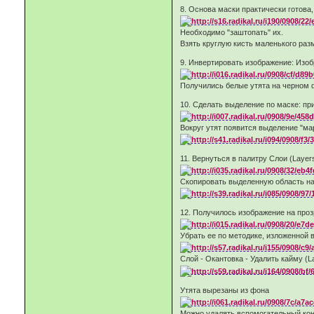
8. Основа маски практически готова,
Необходимо "заштопать" их.
Взять круглую кисть маленького разм
9. Инвертировать изображение: Изобр
Получились белые утята на черном 
10. Сделать выделение по маске: при
Вокруг утят появится выделение "
11. Вернуться в палитру Слои (Laye
Скопировать выделенную область на 
12. Получилось изображение на прозр
Убрать ее по методике, изложенной в
Слой - Окантовка - Удалить кайму (Lay
Утята вырезаны из фона
Можно удалять вспомогательный кон