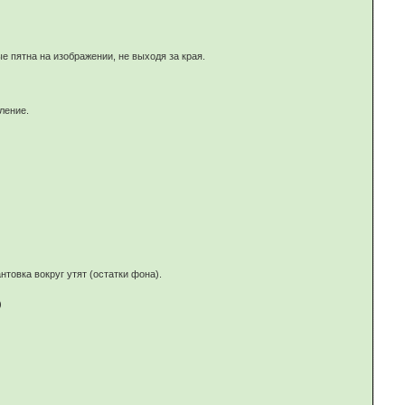
е пятна на изображении, не выходя за края.
ление.
товка вокруг утят (остатки фона).
)