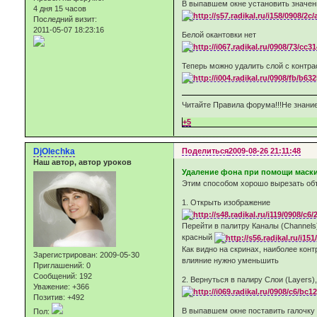
В выпавшем окне установить значение
4 дня 15 часов
Последний визит:
2011-05-07 18:23:16
Белой окантовки нет
Теперь можно удалить слой с контр
Читайте Правила форума!!!Не знание
+5
DjOlechka
Поделиться
2009-08-26 21:11:48
Наш автор, автор уроков
Удаление фона при помощи маск
Этим способом хорошо вырезать объ
1. Открыть изображение
Перейти в палитру Каналы (Channels
красный
Как видно на скринах, наиболее кон
Зарегистрирован
: 2009-05-30
влияние нужно уменьшить
Приглашений:
0
Сообщений:
192
2. Вернуться в палиру Слои (Layers
Уважение:
+366
Позитив:
+492
В выпавшем окне поставить галочку 
Пол: