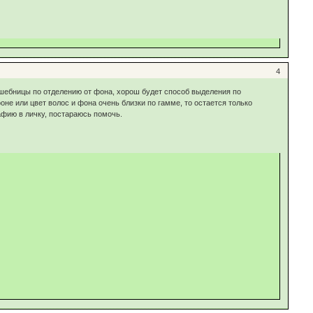
4
лшебницы по отделению от фона, хорош будет способ выделения по
е или цвет волос и фона очень близки по гамме, то остается только
афию в личку, постараюсь помочь.