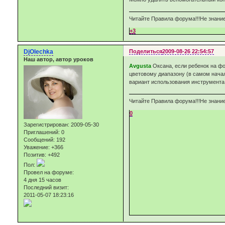
Читайте Правила форума!!!Не знание
+3
DjOlechka
Поделиться
2009-08-26 22:54:57
Наш автор, автор уроков
Avgusta
Оксана, если ребенок на фо
цветовому диапазону (в самом начал
вариант использования инструмента 
Читайте Правила форума!!!Не знание
0
Зарегистрирован
: 2009-05-30
Приглашений:
0
Сообщений:
192
Уважение:
+366
Позитив:
+492
Пол:
Провел на форуме:
4 дня 15 часов
Последний визит:
2011-05-07 18:23:16