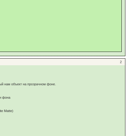
2
ый нам объект на прозрачном фоне.
ки фона
te Matte)