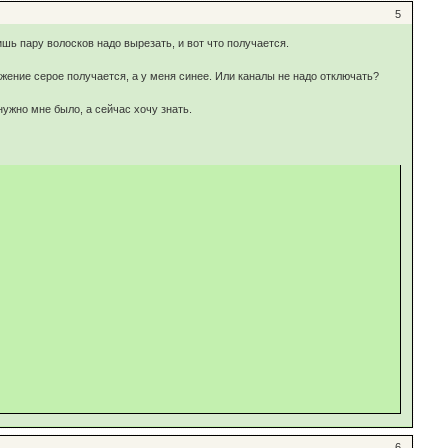
5
шь пару волосков надо вырезать, и вот что получается.
ражение серое получается, а у меня синее. Или каналы не надо отключать?
нужно мне было, а сейчас хочу знать.
6