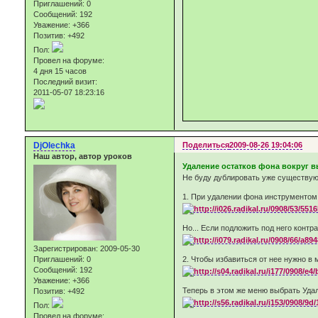
Приглашений:
0
Сообщений:
192
Уважение:
+366
Позитив:
+492
Пол:
Провел на форуме:
4 дня 15 часов
Последний визит:
2011-05-07 18:23:16
DjOlechka
Поделиться
2009-08-26 19:04:06
Наш автор, автор уроков
Удаление остатков фона вокруг в
Не буду дублировать уже существую
1. При удалении фона инструментом
Но... Если подложить под него контр
Зарегистрирован
: 2009-05-30
2. Чтобы избавиться от нее нужно в 
Приглашений:
0
Сообщений:
192
Уважение:
+366
Теперь в этом же меню выбрать Удалит
Позитив:
+492
Пол:
Провел на форуме: