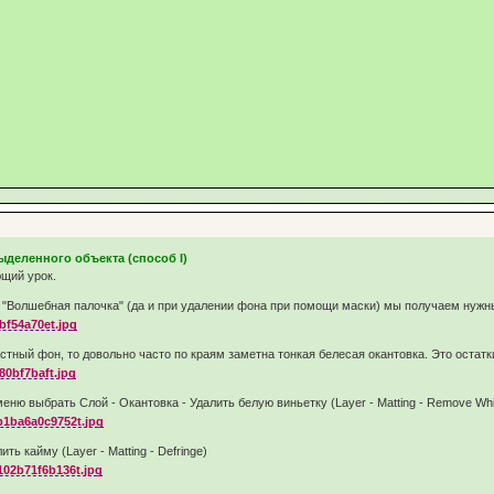
ыделенного объекта (способ I)
щий урок.
 "Волшебная палочка" (да и при удалении фона при помощи маски) мы получаем нужн
астный фон, то довольно часто по краям заметна тонкая белесая окантовка. Это остат
меню выбрать Слой - Окантовка - Удалить белую виньетку (Layer - Matting - Remove Whi
ь кайму (Layer - Matting - Defringe)