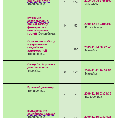
2010-05-05 17:56:00
беременности?
1
352
Зима2007
Волшебница
нужно ли
закладывать в
банкет тамаду,
2009-12-17 23:00:00
0
59
фотографа и
Волшебница
оператора как
гостей
Волшебница
Советы по выбору
и украшению
2009-11-24 00:22:46
свадебных
1
153
Мамайка
автомобилей
Волшебница
Свадьба. Корзинка
для лепестков.
2009-11-21 20:38:58
Мамайка
0
623
Мамайка
Брачный договор
Волшебница
2009-11-16 03:28:39
1
79
Волшебница
Выдержки из
семейного кодекса
2009-11-16 03:27:26
Волшебница