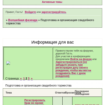
Активные темы
Привет, Гость!
Войдите
или
зарегистрируйтесь
.
»
Волшебная фазенда
»
Подготовка и организация свадебного
торжества
Информация для вас
Приветствуем тебя на форуме,
дорогой Гость.
Для участия в конференциях
предлагаем
Войти на форум
или
Зарегистрироваться (не
забудьте указать при
регистрации дату своего
рождения, чтобы мы могли
поздравить Вас с днем
рождения)
.
Страница:
«
1
2
3
»
Подготовка и организация свадебного торжества
Последнее
Тема
Ответов
Просмотров
сообщение
Регистрировать
брак во время