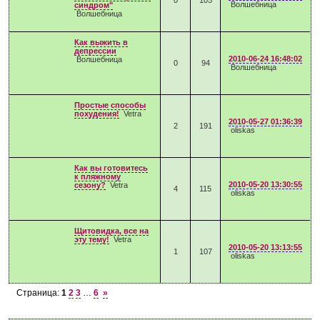
0
105
Волшебница
синдром"
Волшебница
Как выжить в
депрессии
2010-06-24 16:48:02
Волшебница
0
94
Волшебница
Простые способы
похудения!
Vetra
2010-05-27 01:36:39
2
191
oliskas
Как вы готовитесь
к пляжному
2010-05-20 13:30:55
сезону?
Vetra
4
115
oliskas
Щитовидка, все на
эту тему!
Vetra
2010-05-20 13:13:55
1
107
oliskas
Страница:
1
2
3
…
6
»