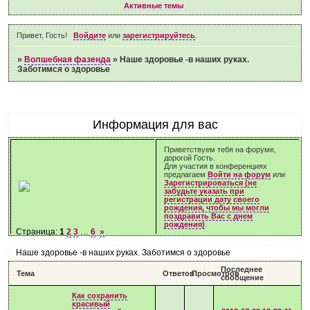
Активные темы
Привет, Гость!
Войдите
или
зарегистрируйтесь
.
»
Волшебная фазенда
»
Наше здоровье -в наших руках.
Заботимся о здоровье
Информация для вас
Приветствуем тебя на форуме,
дорогой Гость.
Для участия в конференциях
предлагаем
Войти на форум
или
Зарегистрироваться (не
забудьте указать при
регистрации дату своего
рождения, чтобы мы могли
поздравить Вас с днем
рождения)
.
Страница:
1
2
3
…
6
»
Наше здоровье -в наших руках. Заботимся о здоровье
Последнее
Тема
Ответов
Просмотров
сообщение
Как сохранить
красивый