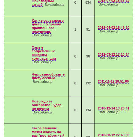
2012-07-02 18:33:11
шоколадный
0
834
Волшебница
загар?
Волшебница
Как не сорваться с
диеты. 15 правил
2012-04-02 15:49:10
правильного
1
91
Волшебница
похудения.
Волшебница
Самые
современные
2012-03-12 17:10:14
средства
0
96
Волшебница
контрацепции
Волшебница
Чем разнообразить
диету осенью
2011-11-12 20:51:00
Волшебница
0
132
Волшебница
Новогоднее
обжорство - удар
2010-12-14 13:26:41
по печени
0
134
Волшебница
Волшебница
Какое влияние
может оказать на
2010-08-12 22:48:33
вас "постабортный