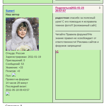
Поделиться
2011-01-23
3
Suneri
20:57:57
Наш автор
радостная
спасибо за полезный
урок! С его помощью я исправила
темное фото!!! [взломанный сайт]
Читайте Правила форума!!!Не
знание правил-не освобождает от
ответственности! Реклама сайтов и
форумов запрещена!
+1
Откуда:
Россия
Зарегистрирован
: 2011-01-19
Приглашений:
0
Сообщений:
53
Уважение:
+33
Позитив:
+0
Пол:
Провел на форуме:
14 часов 28 минут
Последний визит:
2011-05-18 09:43:57
Страница:
1