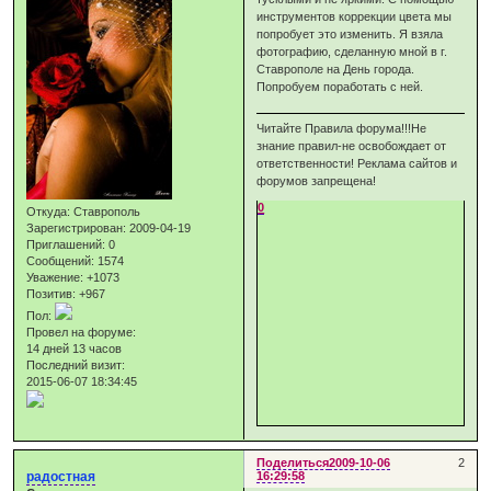
инструментов коррекции цвета мы
попробует это изменить. Я взяла
фотографию, сделанную мной в г.
Ставрополе на День города.
Попробуем поработать с ней.
Читайте Правила форума!!!Не
знание правил-не освобождает от
ответственности! Реклама сайтов и
форумов запрещена!
0
Откуда:
Ставрополь
Зарегистрирован
: 2009-04-19
Приглашений:
0
Сообщений:
1574
Уважение:
+1073
Позитив:
+967
Пол:
Провел на форуме:
14 дней 13 часов
Последний визит:
2015-06-07 18:34:45
Поделиться
2009-10-06
2
радостная
16:29:58