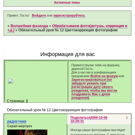
Активные темы
Привет, Гость!
Войдите
или
зарегистрируйтесь
.
»
Волшебная фазенда
»
Обрабатываем фото(ретушь, коррекция и
т.д.)
»
Обязательный урок № 12 Цветокоррекция фотографии
Информация для вас
Приветствуем тебя на форуме,
дорогой Гость.
Для участия в конференциях
предлагаем
Войти на форум
или
Зарегистрироваться (не
забудьте указать при
регистрации дату своего
рождения, чтобы мы могли
поздравить Вас с днем
рождения)
.
Страница:
1
Обязательный урок № 12 Цветокоррекция фотографии
Поделиться
2009-10-06
1
радостная
16:29:31
Скрап-виртуоз
Иногда наши фотографии выглядят
тусклыми и не яркими. С помощью