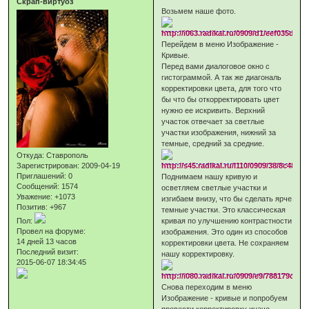
Скрап-виртуоз
Возьмем наше фото.
Перейдем в меню Изображение -
Кривые.
Перед вами диалоговое окно с
гистограммой. А так же диагональ
корректировки цвета, для того что
бы что бы откорректировать цвет
нужно ее искривить. Верхний
участок отвечает за светлые
участки изображения, нижний за
темные, средний за средние.
Откуда:
Ставрополь
Зарегистрирован
: 2009-04-19
Приглашений:
0
Поднимаем нашу кривую и
Сообщений:
1574
осветляем светлые участки и
Уважение:
+1073
изгибаем внизу, что бы сделать ярче
Позитив:
+967
темные участки. Это классическая
кривая по улучшению контрастности
Пол:
Провел на форуме:
изображения. Это один из способов
14 дней 13 часов
корректировки цвета. Не сохраняем
Последний визит:
нашу корректировку.
2015-06-07 18:34:45
Снова переходим в меню
Изображение - кривые и попробуем
провести корректировку иначе.