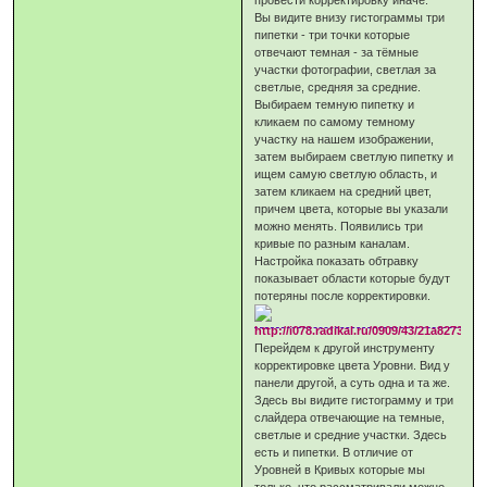
Вы видите внизу гистограммы три
пипетки - три точки которые
отвечают темная - за тёмные
участки фотографии, светлая за
светлые, средняя за средние.
Выбираем темную пипетку и
кликаем по самому темному
участку на нашем изображении,
затем выбираем светлую пипетку и
ищем самую светлую область, и
затем кликаем на средний цвет,
причем цвета, которые вы указали
можно менять. Появились три
кривые по разным каналам.
Настройка показать обтравку
показывает области которые будут
потеряны после корректировки.
Перейдем к другой инструменту
корректировке цвета Уровни. Вид у
панели другой, а суть одна и та же.
Здесь вы видите гистограмму и три
слайдера отвечающие на темные,
светлые и средние участки. Здесь
есть и пипетки. В отличие от
Уровней в Кривых которые мы
только, что рассматривали можно