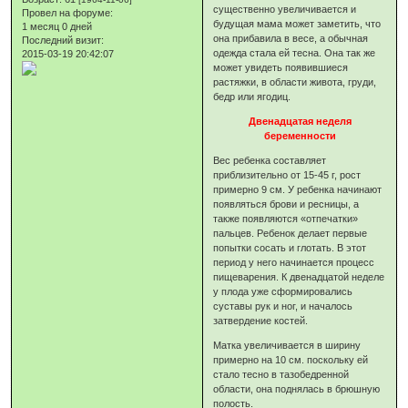
существенно увеличивается и
Провел на форуме:
будущая мама может заметить, что
1 месяц 0 дней
она прибавила в весе, а обычная
Последний визит:
одежда стала ей тесна. Она так же
2015-03-19 20:42:07
может увидеть появившиеся
растяжки, в области живота, груди,
бедр или ягодиц.
Двенадцатая неделя
беременности
Вес ребенка составляет
приблизительно от 15-45 г, рост
примерно 9 см. У ребенка начинают
появляться брови и ресницы, а
также появляются «отпечатки»
пальцев. Ребенок делает первые
попытки сосать и глотать. В этот
период у него начинается процесс
пищеварения. К двенадцатой неделе
у плода уже сформировались
суставы рук и ног, и началось
затвердение костей.
Матка увеличивается в ширину
примерно на 10 см. поскольку ей
стало тесно в тазобедренной
области, она поднялась в брюшную
полость.