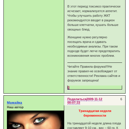
В этот период токсикоз практически
исчезает, нормализуется аппетит.
Чтобы улучшить работу ЖКТ
рекомендуется вводит в рацион
больше клетчатки, кушать больше
овощных блюд.
Женщине нужно регулярно
посещать врача и сдавать
необходимые анализы. При таком
подходе будет легче предотвратить
возникновения многих проблем.
Читайте Правила форума!!!Не
знание правил-не освобождает от
ответственности! Реклама сайтов и
форумов запрещена!
0
Поделиться
2009-11-12
6
Мамайка
00:07:33
Наш автор
Тринадцатая неделя
беременности
На тринадцатой неделе длина плода
составляет 9-10 см., вес – 60 гр. К