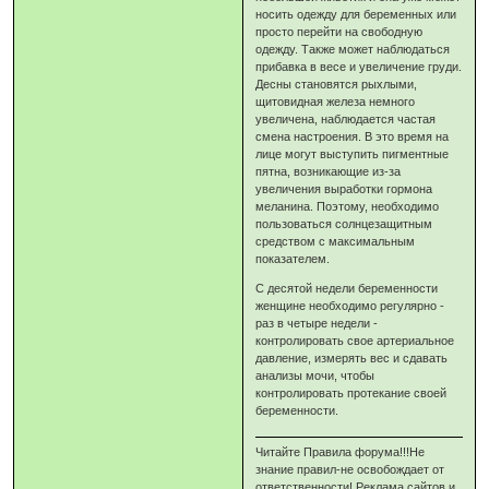
носить одежду для беременных или
просто перейти на свободную
одежду. Также может наблюдаться
прибавка в весе и увеличение груди.
Десны становятся рыхлыми,
щитовидная железа немного
увеличена, наблюдается частая
смена настроения. В это время на
лице могут выступить пигментные
пятна, возникающие из-за
увеличения выработки гормона
меланина. Поэтому, необходимо
пользоваться солнцезащитным
средством с максимальным
показателем.
С десятой недели беременности
женщине необходимо регулярно -
раз в четыре недели -
контролировать свое артериальное
давление, измерять вес и сдавать
анализы мочи, чтобы
контролировать протекание своей
беременности.
Читайте Правила форума!!!Не
знание правил-не освобождает от
ответственности! Реклама сайтов и