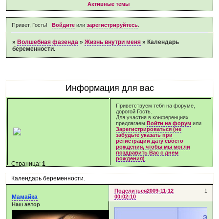
Активные темы
Привет, Гость!
Войдите
или
зарегистрируйтесь
.
»
Волшебная фазенда
»
Жизнь внутри меня
»
Календарь
беременности.
Информация для вас
Приветствуем тебя на форуме,
дорогой Гость.
Для участия в конференциях
предлагаем
Войти на форум
или
Зарегистрироваться (не
забудьте указать при
регистрации дату своего
рождения, чтобы мы могли
поздравить Вас с днем
рождения)
.
Страница:
1
Календарь беременности.
Поделиться
2009-11-12
1
Мамайка
00:02:10
Наш автор