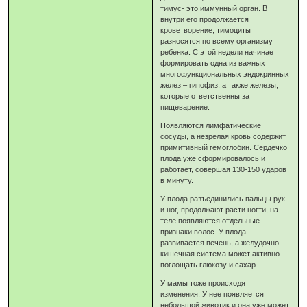
тимус- это иммунный орган. В
внутри его продолжается
кроветворение, тимоциты
разносятся по всему организму
ребенка. С этой недели начинает
формировать одна из важных
многофункциональных эндокринных
желез – гипофиз, а также железы,
которые ответственны за
пищеварение.
Появляются лимфатические
сосуды, а незрелая кровь содержит
примитивный гемоглобин. Сердечко
плода уже сформировалось и
работает, совершая 130-150 ударов
в минуту.
У плода разъединились пальцы рук
и ног, продолжают расти ногти, на
теле появляются отдельные
признаки волос. У плода
развивается печень, а желудочно-
кишечная система может активно
поглощать глюкозу и сахар.
У мамы тоже происходят
изменения. У нее появляется
небольшой животик и она уже может