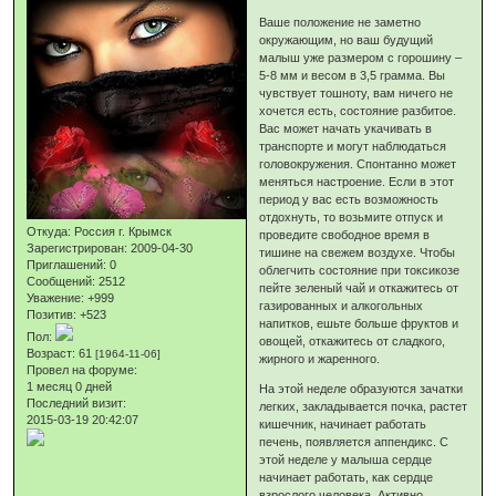
Ваше положение не заметно
окружающим, но ваш будущий
малыш уже размером с горошину –
5-8 мм и весом в 3,5 грамма. Вы
чувствует тошноту, вам ничего не
хочется есть, состояние разбитое.
Вас может начать укачивать в
транспорте и могут наблюдаться
головокружения. Спонтанно может
меняться настроение. Если в этот
период у вас есть возможность
отдохнуть, то возьмите отпуск и
Откуда:
Россия г. Крымск
проведите свободное время в
Зарегистрирован
: 2009-04-30
тишине на свежем воздухе. Чтобы
Приглашений:
0
облегчить состояние при токсикозе
Сообщений:
2512
пейте зеленый чай и откажитесь от
Уважение:
+999
газированных и алкогольных
Позитив:
+523
напитков, ешьте больше фруктов и
Пол:
овощей, откажитесь от сладкого,
Возраст:
61
[1964-11-06]
жирного и жаренного.
Провел на форуме:
1 месяц 0 дней
На этой неделе образуются зачатки
Последний визит:
легких, закладывается почка, растет
2015-03-19 20:42:07
кишечник, начинает работать
печень, появляется аппендикс. С
этой неделе у малыша сердце
начинает работать, как сердце
взрослого человека. Активно