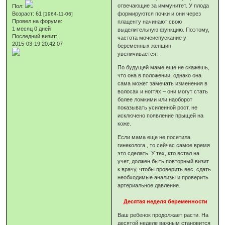
отвечающие за иммунитет. У плода
Пол:
Возраст:
61
формируются почки и они через
[1964-11-06]
Провел на форуме:
плаценту начинают свою
1 месяц 0 дней
выделительную функцию. Поэтому,
Последний визит:
частота мочеиспускание у
2015-03-19 20:42:07
беременных женщин
увеличивается.
По будущей маме еще не скажешь,
что она в положении, однако она
сама может замечать изменения в
волосах и ногтях – они могут стать
более ломкими или наоборот
показывать усиленной рост, не
исключено появление прыщей на
коже.
Если мама еще не посетила
гинеколога , то сейчас самое время
это сделать. У тех, кто встал на
учет, должен быть повторный визит
к врачу, чтобы проверить вес, сдать
необходимые анализы и проверить
артериальное давление.
Десятая неделя беременности
Ваш ребенок продолжает расти. На
десятой неделе важным становится