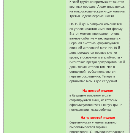
К этой трубочке примыкают зачатки
крупных сосудов. А сам плод похож
на микроскопическую ягоду малины.
Третья неделя беременности
На 15-й день эмбрион изменяется-
он увеличивается и меняет форму.
В этот момент происходит очень
важное событие – закладывается
нервная система, формируются
спинной и головной мозг. На 19-й
день рождаются первые клетки
крови, в основном мегалобласты -
гигантские предки эритроцитов. 20-й
день знаменателен тем, что в
сердечной трубке появляются
первые сокращения. Теперь в
организме мамы два сердечка!
На третьей неделе
в будущем головном мозге
формируются ямки, из которых
сформируются глазные пузыри - в
последствии глаза ребенка.
На четвертой неделе
беременности у мамы активно
вырабатывается гормон
прогестерон. Он выполняет важную