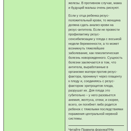
железы. В противном случае, мама
и будущий малыш очень рискуют.
Если у отца ребенка резус-
положительный крови, то женщина
должна сдать анализ крови на
резус-антитела. Если не провести
профилактику резус-
сенсибилизации у плода с восьмой
недели беременности, а то может
возникнуть тяжелейшее
заболевание, как гемолитическая
болезнь новорожденного. Сущность
болезни заключается в том, что
антитела, выработанные в
организме матери против резус-
фактора, проникнут через плаценту
к плоду и, соединяясь с резус-
фактором эритроцитов плода,
разрушат их. Для плода это
губительно – у него разовьется
анемия, желтуха, отеки, и скорее,
всего, он погибнет либо родится
ребенок с тяжелыми последствиями
поражения центральной нервной
системы.
Читайте Правила форума!!!Не