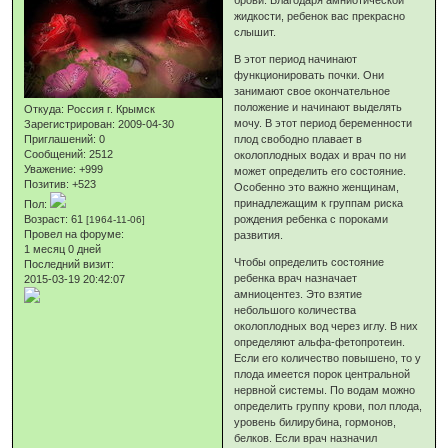
жидкости, ребенок вас прекрасно
слышит.
В этот период начинают
функционировать почки. Они
занимают свое окончательное
положение и начинают выделять
Откуда:
Россия г. Крымск
мочу. В этот период беременности
Зарегистрирован
: 2009-04-30
Приглашений:
0
плод свободно плавает в
Сообщений:
2512
околоплодных водах и врач по ни
Уважение:
+999
может определить его состояние.
Позитив:
+523
Особенно это важно женщинам,
принадлежащим к группам риска
Пол:
Возраст:
61
рождения ребенка с пороками
[1964-11-06]
Провел на форуме:
развития.
1 месяц 0 дней
Чтобы определить состояние
Последний визит:
ребенка врач назначает
2015-03-19 20:42:07
амниоцентез. Это взятие
небольшого количества
околоплодных вод через иглу. В них
определяют альфа-фетопротеин.
Если его количество повышено, то у
плода имеется порок центральной
нервной системы. По водам можно
определить группу крови, пол плода,
уровень билирубина, гормонов,
белков. Если врач назначил