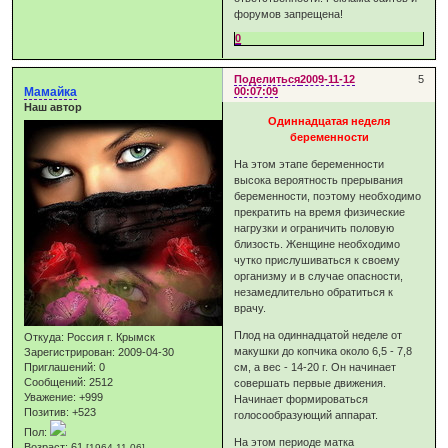
форумов запрещена!
0
Поделиться
2009-11-12
5
Мамайка
00:07:09
Наш автор
Одиннадцатая неделя
беременности
На этом этапе беременности
высока вероятность прерывания
беременности, поэтому необходимо
прекратить на время физические
нагрузки и ограничить половую
близость. Женщине необходимо
чутко прислушиваться к своему
организму и в случае опасности,
незамедлительно обратиться к
врачу.
Плод на одиннадцатой неделе от
Откуда:
Россия г. Крымск
макушки до копчика около 6,5 - 7,8
Зарегистрирован
: 2009-04-30
Приглашений:
0
см, а вес - 14-20 г. Он начинает
Сообщений:
2512
совершать первые движения.
Уважение:
+999
Начинает формироваться
Позитив:
+523
голосообразующий аппарат.
Пол:
На этом периоде матка
Возраст:
61
[1964-11-06]