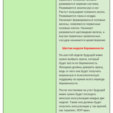
развивается нервная система.
Развиваются зачатки рук и ног.
Растут полушария головного мозга.
Развиваются глаза и ноздри.
Начинают формироваться половые
железы, появляются первичные
половые клетки. Начинает
развиваться щитовидная железа, а
внутри первичных кровеносных
сосудов начинается кроветворение.
Шестая неделя беременности
На шестой неделе будущей маме
нужно выбрать врача, который
будет вести ее беременность.
Женщина должны доверять врачу,
ведь от него она будет получать
моральную и психологическую
поддержку во время всего периода
беременности.
После постановки на учет будущей
маме нужно будет посещать
женскую консультацию каждые две
недели. Также она должны будет
получить консультации у так врачей,
как терапевт, ЛОР-врач,