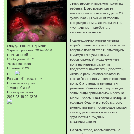
этому времени плод уже похож на
ребенка. В это время, растет
головка, появляются зародыши 20
зубов, пальцы рук и ног хорошо
сформированы, а личико малыша
уже начинает приобретать
человеческие черты.
Поджелудочная железа начинает
вырабатывать инсулин. В селезенке
Откуда:
Россия г. Крымск
впервые появляются В-лимфоциты
Зарегистрирован
: 2009-04-30
Приглашений:
0
с иммуноглобулиновыми
Сообщений:
2512
рецепторами. У плода мужского
Уважение:
+999
пола начинается развитие
Позитив:
+523
предстательной железы (простаты).
Активно размножаются половые
Пол:
Возраст:
61
клетки (овогонии) у плодов женского
[1964-11-06]
Провел на форуме:
пола. С это недели начинается
1 месяц 0 дней
развитие обоняния – плод ощущает
Последний визит:
запах пищи принимаемой матерью.
2015-03-19 20:42:07
Малыш запоминает запахи, которые
ощущал, будучи в утробе матери,
именно поэтому, после родов резкая
смена диеты может привести к
трудностям с грудным
вскармливанием.
На этом этапе, беременность не