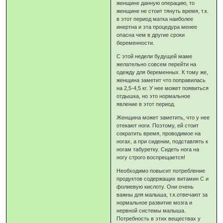
женщине данную операцию, то
женщине не стоит тянуть время, т.к.
в этот период матка наиболее
инертна и эта процедура менее
опасна чем в другие сроки
беременности.
С этой недели будущей маме
желательно совсем перейти на
одежду для беременных. К тому же,
женщина заметит что поправилась
на 2,5-4,5 кг. У нее может появиться
отдышка, но это нормальное
явление в этот период.
Женщина может заметить, что у нее
отекают ноги. Поэтому, ей стоит
сократить время, проводимое на
ногах, а при сидении, подставлять к
ногам табуретку. Сидеть нога на
ногу строго воспрещается!
Необходимо повысит потребление
продуктов содержащих витамин С и
фолиевую кислоту. Они очень
важны для малыша, т.к.отвечают за
нормальное развитие мозга и
нервной системы малыша.
Потребность в этих веществах у