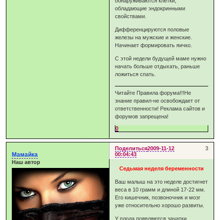
обнаруживаются клетки,
обладающие эндокринными
свойствами.
Дифференцируются половые
железы на мужские и женские.
Начинает формировать яичко.
С этой недели будущей маме нужно
начать больше отдыхать, раньше
ложиться спать.
Читайте Правила форума!!!Не
знание правил-не освобождает от
ответственности! Реклама сайтов и
форумов запрещена!
0
Поделиться
2009-11-12
3
Мамайка
00:04:43
Наш автор
Седьмая неделя беременности
Ваш малыш на это неделе достигнет
веса в 10 грамм и длиной 17-22 мм.
Его кишечник, позвоночник и мозг
уже относительно хорошо развиты.
У плода появляются зачатки