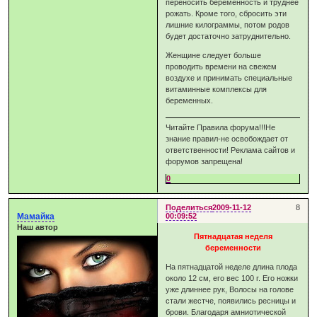
переносить беременность и труднее
рожать. Кроме того, сбросить эти
лишние килограммы, потом родов
будет достаточно затруднительно.
Женщине следует больше
проводить времени на свежем
воздухе и принимать специальные
витаминные комплексы для
беременных.
Читайте Правила форума!!!Не
знание правил-не освобождает от
ответственности! Реклама сайтов и
форумов запрещена!
0
Поделиться
2009-11-12
8
Мамайка
00:09:52
Наш автор
Пятнадцатая неделя
беременности
На пятнадцатой неделе длина плода
около 12 см, его вес 100 г. Его ножки
уже длиннее рук, Волосы на голове
стали жестче, появились ресницы и
брови. Благодаря амниотической