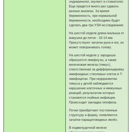
эндокринолог, окулист и стоматолог.
Еще придется много раз сдавать
разные анализы. За время
беременность, при нормальной
беременности, необходимо будет
сделать два-три УЗИ-исследования.
На шестой неделе длина малыша от
макушки до пяток - 10-14 мм.
Присутствуют зачатки руки и ног, он
может поворачивать голову.
На шестой неделе у зародыша
образуются лимфоузы, а также
вилочковая железа (тимус),
ответственная за дифференцировку
лимфоидных стволовых клеток в Т-
лимфоцитах. При недоразвитии
тимуса у детей наблюдаются
нарушение клеточных и иммунных
реакций, результатом которых
становятся гнойные инфекции.
Происходит закладка гипофиза.
Почки приобретают постоянные
структуру и форму, появляются
зачатки паращитовидных желёз.
В поджелудочной железе