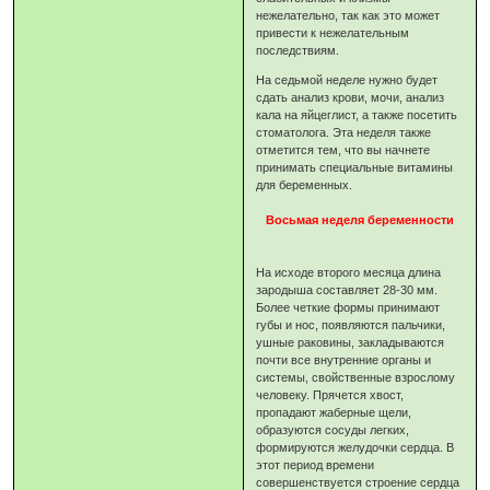
нежелательно, так как это может
привести к нежелательным
последствиям.
На седьмой неделе нужно будет
сдать анализ крови, мочи, анализ
кала на яйцеглист, а также посетить
стоматолога. Эта неделя также
отметится тем, что вы начнете
принимать специальные витамины
для беременных.
Восьмая неделя беременности
На исходе второго месяца длина
зародыша составляет 28-30 мм.
Более четкие формы принимают
губы и нос, появляются пальчики,
ушные раковины, закладываются
почти все внутренние органы и
системы, свойственные взрослому
человеку. Прячется хвост,
пропадают жаберные щели,
образуются сосуды легких,
формируются желудочки сердца. В
этот период времени
совершенствуется строение сердца