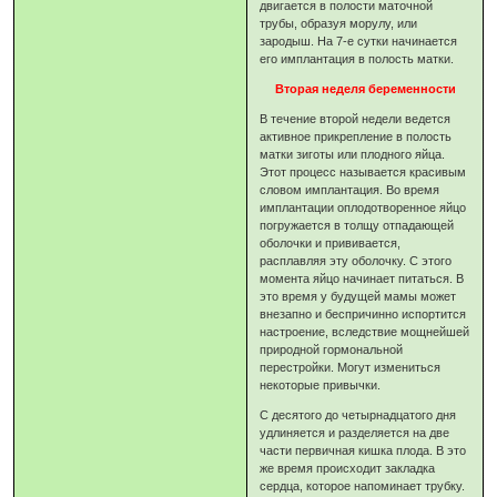
двигается в полости маточной
трубы, образуя морулу, или
зародыш. На 7-е сутки начинается
его имплантация в полость матки.
Вторая неделя беременности
В течение второй недели ведется
активное прикрепление в полость
матки зиготы или плодного яйца.
Этот процесс называется красивым
словом имплантация. Во время
имплантации оплодотворенное яйцо
погружается в толщу отпадающей
оболочки и прививается,
расплавляя эту оболочку. С этого
момента яйцо начинает питаться. В
это время у будущей мамы может
внезапно и беспричинно испортится
настроение, вследствие мощнейшей
природной гормональной
перестройки. Могут измениться
некоторые привычки.
С десятого до четырнадцатого дня
удлиняется и разделяется на две
части первичная кишка плода. В это
же время происходит закладка
сердца, которое напоминает трубку.