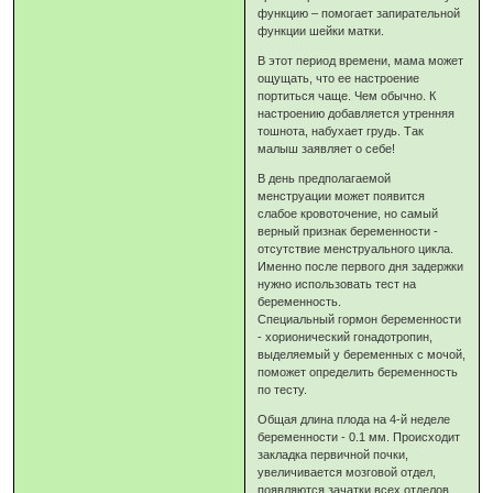
функцию – помогает запирательной
функции шейки матки.
В этот период времени, мама может
ощущать, что ее настроение
портиться чаще. Чем обычно. К
настроению добавляется утренняя
тошнота, набухает грудь. Так
малыш заявляет о себе!
В день предполагаемой
менструации может появится
слабое кровоточение, но самый
верный признак беременности -
отсутствие менструального цикла.
Именно после первого дня задержки
нужно использовать тест на
беременность.
Специальный гормон беременности
- хорионический гонадотропин,
выделяемый у беременных с мочой,
поможет определить беременность
по тесту.
Общая длина плода на 4-й неделе
беременности - 0.1 мм. Происходит
закладка первичной почки,
увеличивается мозговой отдел,
появляются зачатки всех отделов