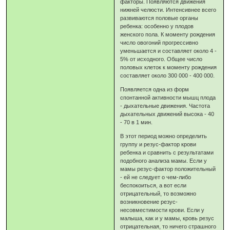
факторы. Появляются движения
нижней челюсти. Интенсивнее всего
развиваются половые органы
ребенка: особенно у плодов
женского пола. К моменту рождения
число овогоний прогрессивно
уменьшается и составляет около 4 -
5% от исходного. Общее число
половых клеток к моменту рождения
составляет около 300 000 - 400 000.
Появляется одна из форм
спонтанной активности мышц плода
- дыхательные движения. Частота
дыхательных движений высока - 40
- 70 в 1 мин.
В этот период можно определить
группу и резус-фактор крови
ребенка и сравнить с результатами
подобного анализа мамы. Если у
мамы резус-фактор положительный
- ей не следует о чем-либо
беспокоиться, а вот если
отрицательный, то возможно
возникновение резус-
несовместимости крови. Если у
малыша, как и у мамы, кровь резус
отрицательная, то ничего страшного