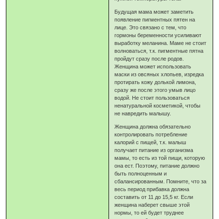
Будущая мама может заметить
появление пигментных пятен на
лице. Это связано с тем, что
гормоны беременности усиливают
выработку меланина. Маме не стоит
волноваться, т.к. пигментные пятна
пройдут сразу после родов.
Женщина может использовать
маски из овсяных хлопьев, изредка
протирать кожу долькой лимона,
сразу же после этого умыв лицо
водой. Не стоит пользоваться
ненатуральной косметикой, чтобы
не навредить малышу.
Женщина должна обязательно
контролировать потребление
калорий с пищей, т.к. малыш
получает питание из организма
мамы, то есть из той пищи, которую
она ест. Поэтому, питание должно
быть полноценным и
сбалансированным. Помните, что за
весь период прибавка должна
составить от 11 до 15,5 кг. Если
женщина наберет свыше этой
нормы, то ей будет труднее