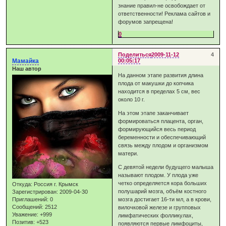
знание правил-не освобождает от
ответственности! Реклама сайтов и
форумов запрещена!
0
Поделиться
2009-11-12
4
Мамайка
00:05:17
Наш автор
На данном этапе развития длина
плода от макушки до копчика
находится в пределах 5 см, вес
около 10 г.
На этом этапе заканчивает
формироваться плацента, орган,
формирующийся весь период
беременности и обеспечивающий
связь между плодом и организмом
матери.
С девятой недели будущего малыша
называют плодом. У плода уже
четко определяется кора больших
Откуда:
Россия г. Крымск
полушарий мозга, объём костного
Зарегистрирован
: 2009-04-30
Приглашений:
0
мозга достигает 16-ти мл, а в крови,
Сообщений:
2512
вилочковой железе и групповых
Уважение:
+999
лимфатических фолликулах,
Позитив:
+523
появляются первые лимфоциты,