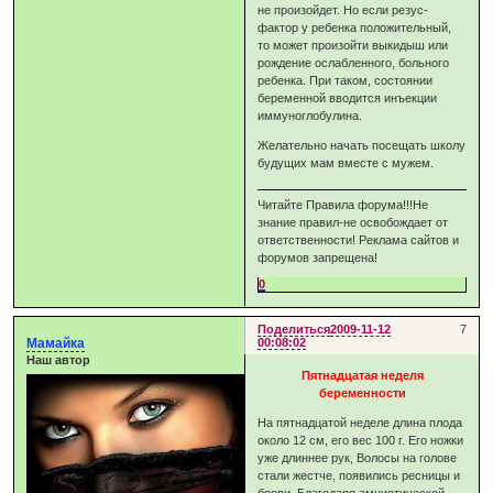
не произойдет. Но если резус-
фактор у ребенка положительный,
то может произойти выкидыш или
рождение ослабленного, больного
ребенка. При таком, состоянии
беременной вводится инъекции
иммуноглобулина.
Желательно начать посещать школу
будущих мам вместе с мужем.
Читайте Правила форума!!!Не
знание правил-не освобождает от
ответственности! Реклама сайтов и
форумов запрещена!
0
Поделиться
2009-11-12
7
Мамайка
00:08:02
Наш автор
Пятнадцатая неделя
беременности
На пятнадцатой неделе длина плода
около 12 см, его вес 100 г. Его ножки
уже длиннее рук, Волосы на голове
стали жестче, появились ресницы и
брови. Благодаря амниотической