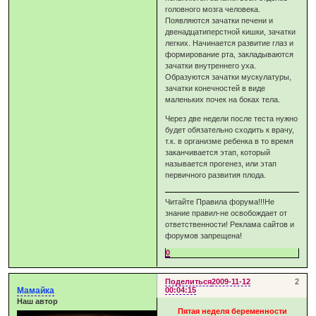
головного мозга человека.
Появляются зачатки печени и
двенадцатиперстной кишки, зачатки
легких. Начинается развитие глаз и
формирование рта, закладываются
зачатки внутреннего уха.
Образуются зачатки мускулатуры,
зачатки конечностей в виде
маленьких почек на боках тела.
Через две недели после теста нужно
будет обязательно сходить к врачу,
т.к. в организме ребенка в то время
заканчивается этап, который
называется прогенез, или этап
первичного развития плода.
Читайте Правила форума!!!Не
знание правил-не освобождает от
ответственности! Реклама сайтов и
форумов запрещена!
0
Поделиться
2009-11-12
2
Мамайка
00:04:15
Наш автор
Пятая неделя беременности