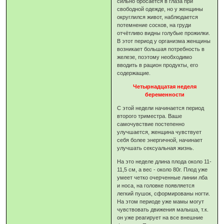
сильно бросается в глаза при
свободной одежде, но у женщины
округлился живот, наблюдается
потемнение сосков, на груди
отчётливо видны голубые прожилки.
В этот период у организма женщины
возникает большая потребность в
железе, поэтому необходимо
вводить в рацион продукты, его
содержащие.
Четырнадцатая неделя
беременности
С этой недели начинается период
второго триместра. Ваше
самочувствие постепенно
улучшается, женщина чувствует
себя более энергичной, начинает
улучшать сексуальная жизнь.
На это неделе длина плода около 11-
11,5 см, а вес - около 80г. Плод уже
умеет четко очерченные линии лба
и носа, на головке появляется
легкий пушок, сформированы ногти.
На этом периоде уже мамы могут
чувствовать движения малыша, т.к.
он уже реагирует на все внешние