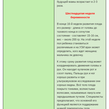
будущей мамы возрастает в 2-3
раза.
Шестнадцатая неделя
беременности
В конце 16-й недели развития плода
его размер - длина от головы до
тазового конца в согнутом
состоянии - составляет 15-16 см,
вес – около 200 гр. На этой неделе
пол ребенка становиться
различимым и на УЗИ врач может
определить, кого ждет женщина:
мальчика ли девочку.
К этому сроку развития плод может
координировать движения головы и
рук. Он находит кулачком рот и
сосет палец. Пальцы рук и ног
хорошо развиты и при
ультразвуковом исследовании они
хорошо видны. Всё тело плода
покрыто тонкими, волнистыми
волосами, называемые лануга или
зародышевым пучком. Специалисты
предполагают, что основной его
функцией является поддержание
нужной температуры тела.