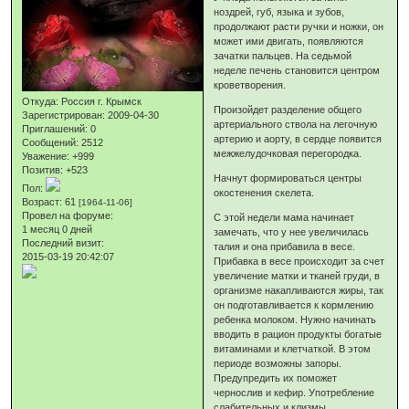
ноздрей, губ, языка и зубов,
продолжают расти ручки и ножки, он
может ими двигать, появляются
зачатки пальцев. На седьмой
неделе печень становится центром
кроветворения.
Откуда:
Россия г. Крымск
Произойдет разделение общего
Зарегистрирован
: 2009-04-30
артериального ствола на легочную
Приглашений:
0
артерию и аорту, в сердце появится
Сообщений:
2512
межжелудочковая перегородка.
Уважение:
+999
Позитив:
+523
Начнут формироваться центры
Пол:
окостенения скелета.
Возраст:
61
[1964-11-06]
Провел на форуме:
С этой недели мама начинает
1 месяц 0 дней
замечать, что у нее увеличилась
Последний визит:
талия и она прибавила в весе.
2015-03-19 20:42:07
Прибавка в весе происходит за счет
увеличение матки и тканей груди, в
организме накапливаются жиры, так
он подготавливается к кормлению
ребенка молоком. Нужно начинать
вводить в рацион продукты богатые
витаминами и клетчаткой. В этом
периоде возможны запоры.
Предупредить их поможет
чернослив и кефир. Употребление
слабительных и клизмы