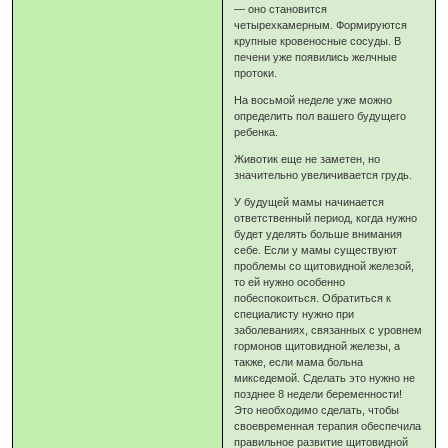
— оно становится
четырехкамерным. Формируются
крупные кровеносные сосуды. В
печени уже появились желчные
протоки.
На восьмой неделе уже можно
определить пол вашего будущего
ребенка.
Животик еще не заметен, но
значительно увеличивается грудь.
У будущей мамы начинается
ответственный период, когда нужно
будет уделять больше внимания
себе. Если у мамы существуют
проблемы со щитовидной железой,
то ей нужно особенно
побеспокоиться. Обратиться к
специалисту нужно при
заболеваниях, связанных с уровнем
гормонов щитовидной железы, а
также, если мама больна
микседемой. Сделать это нужно не
позднее 8 недели беременности!
Это необходимо сделать, чтобы
своевременная терапия обеспечила
правильное развитие щитовидной