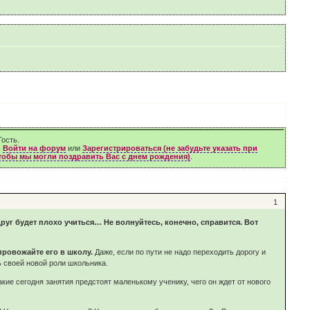
ость.
м
Войти на форум
или
Зарегистрироваться (не забудьте указать при
чтобы мы могли поздравить Вас с днем рождения)
.
1
руг будет плохо учиться… Не волнуйтесь, конечно, справится. Вот
провожайте его в школу.
Даже, если по пути не надо переходить дорогу и
 своей новой роли школьника.
ие сегодня занятия предстоят маленькому ученику, чего он ждет от нового