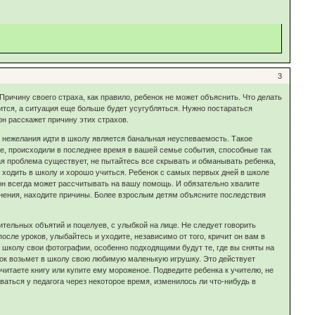
3
Причину своего страха, как правило, ребенок не может объяснить. Что делать
пится, а ситуация еще больше будет усугубляться. Нужно постараться
он расскажет причину этих страхов.
 нежелания идти в школу является банальная неуспеваемость. Такое
е, происходили в последнее время в вашей семье события, способные так
ая проблема существует, не пытайтесь все скрывать и обманывать ребенка,
 – ходить в школу и хорошо учиться. Ребенок с самых первых дней в школе
он всегда может рассчитывать на вашу помощь. И обязательно хвалите
снения, находите причины. Более взрослым детям объясните последствия
тельных объятий и поцелуев, с улыбкой на лице. Не следует говорить
после уроков, улыбайтесь и уходите, независимо от того, кричит он вам в
 в школу свои фотографии, особенно подходящими будут те, где вы сняты на
енок возьмет в школу свою любимую маленькую игрушку. Это действует
очитаете книгу или купите ему мороженое. Подведите ребенка к учителю, не
оваться у педагога через некоторое время, изменилось ли что-нибудь в