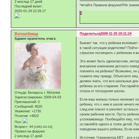
2 месяца 17 дней
Читайте Правила форума!!!Не знание
Последний визит:
2025-01-29 22:26:17
0
Волшебница
Поделиться
2009-11-25 19:11:24
Админ-хранитель очага
Бывает так, что у ребенка возникает
в такой ситуации родителям? Пойти 
серьезно поговорить с ребенком и вы
Это может быть одноклассник, метод
внезапное изменение детского повед
повлиять на ребенка? Возможно, он 
скажите ему правду. Объясните ему, 
должен знать, что все школьные дн
ребенка за его старания. Постарайт
отказа от посещения школы.
Откуда:
Беларусь г. Могилев
Зарегистрирован
: 2009-04-03
Если ваш малыш только начинает ход
Приглашений:
0
ребенку, что с ним в школе ничего н
Сообщений:
8020
след или плачет и умоляет остаться
Уважение:
+1730
своем рабочем месте. Пусть ребенок
Позитив:
+4822
успокаивающе. Пообещайте ему, что к
Пол:
оставляйте одного в толпе детей. Пу
Возраст:
44
[1982-04-24]
поведении вашего ребенка. Если изм
Провел на форуме:
2 месяца 17 дней
Источник: Гувернантка.NET - все о г