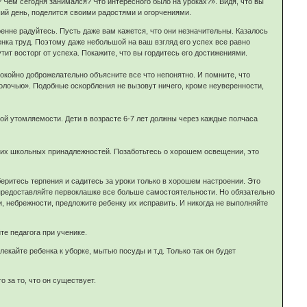
 Чем сегодня занимался? Что интересного было на уроках?». Видя, что вы
ий день, поделится своими радостями и огорчениями.
нне радуйтесь. Пусть даже вам кажется, что они незначительны. Казалось
бенка труд. Поэтому даже небольшой на ваш взгляд его успех все равно
т восторг от успеха. Покажите, что вы гордитесь его достижениями.
покойно доброжелательно объясните все что непонятно. И помните, что
толочью». Подобные оскорбления не вызовут ничего, кроме неуверенности,
 утомляемости. Дети в возрасте 6-7 лет должны через каждые полчаса
очих школьных принадлежностей. Позаботьтесь о хорошем освещении, это
ритесь терпения и садитесь за уроки только в хорошем настроении. Это
 предоставляйте первоклашке все больше самостоятельности. Но обязательно
и, небрежности, предложите ребенку их исправить. И никогда не выполняйте
те педагога при ученике.
екайте ребенка к уборке, мытью посуды и т.д. Только так он будет
о за то, что он существует.