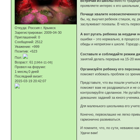
Встречая из школы
вместо традицио
проявляете интерес к его школьным
Почаще хвалите новоиспеченного
бы, ну, выучил ребенок стишок, ну, 
заслуживает похвалы. В честь перво
Откуда:
Россия г. Крымск
Зарегистрирован
: 2009-04-30
А вот ругать ребенка за неудачи н
Приглашений:
0
ошибки – это нормально, в процессе
Сообщений:
2512
обиды и неприязни к школе. Гораздо 
Уважение:
+999
Позитив:
+523
Составьте и соблюдайте режим дн
Пол:
занятий делать перерыв на 15-20 мин
Возраст:
61
[1964-11-06]
Провел на форуме:
Организуйте ребенку его персона
1 месяц 0 дней
поможет избежать проблем со зрени
Последний визит:
2015-03-19 20:42:07
Представьте, что вы пошли учиться 
поможет вам не раздражаться и не с
контролируйте сделанное. Не ругайте
домашних заданий за юного ученика. 
Для маленького школьника его учител
Конечно, первоклашке не легко привы
гармонично развиваться.
И помните, что, по сути, неважно как
Удачи вам!