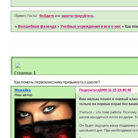
Привет, Гость!
Войдите
или
зарегистрируйтесь
.
»
Волшебная фазенда
»
Учебные учреждения и все о них
»
Как по
Страница:
1
Как помочь первокласснику привыкнуть к школе?
Мамайка
Поделиться
2009-11-23 23:45:48
Наш автор
Ваш малыш пошел в первый класс, 
только на первых порах без ваше
Учиться – это тоже работа. Поэтому
школа находиться почти во дворе. Т
Он будет ощущать вашу поддержку и 
школьного дня. При необходимости п