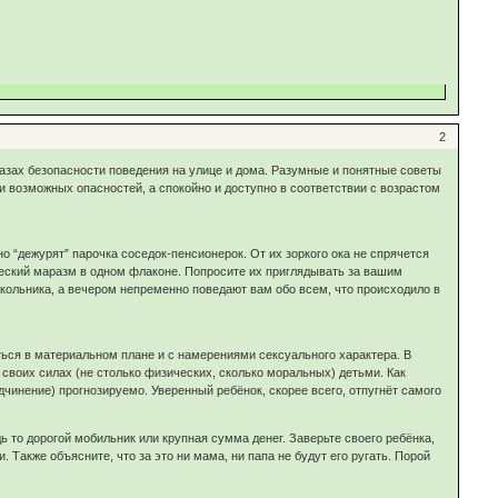
2
 азах безопасности поведения на улице и дома. Разумные и понятные советы
 возможных опасностей, а спокойно и доступно в соответствии с возрастом
 “дежурят” парочка соседок-пенсионерок. От их зоркого ока не спрячется
рческий маразм в одном флаконе. Попросите их приглядывать за вашим
 школьника, а вечером непременно поведают вам обо всем, что происходило в
ься в материальном плане и с намерениями сексуального характера. В
своих силах (не столько физических, сколько моральных) детьми. Как
дчинение) прогнозируемо. Уверенный ребёнок, скорее всего, отпугнёт самого
 то дорогой мобильник или крупная сумма денег. Заверьте своего ребёнка,
 Также объясните, что за это ни мама, ни папа не будут его ругать. Порой