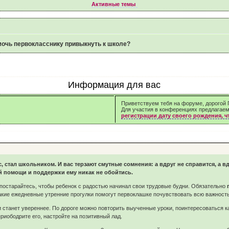
Активные темы
мочь первокласснику привыкнуть к школе?
Информация для вас
Приветствуем тебя на форуме, дорогой Г
Для участия в конференциях предлагае
регистрации дату своего рождения, 
стал школьником. И вас терзают смутные сомнения: а вдруг не справится, а вд
й помощи и поддержки ему никак не обойтись.
 постарайтесь, чтобы ребенок с радостью начинал свои трудовые будни. Обязательно
акие ежедневные утренние прогулки помогут первоклашке почувствовать всю важность
станет увереннее. По дороге можно повторить выученные уроки, поинтересоваться как
риободрите его, настройте на позитивный лад.