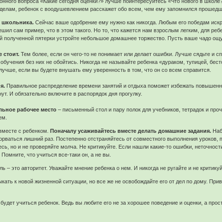
нного вопроса «Какие сегодня оценки?» лучше поинтересуйтесь «Что нового в школе?
 делам, ребенок с воодушевлением расскажет обо всем, чем ему запомнился прошедш
 школьника.
Сейчас ваше одобрение ему нужно как никогда. Любым его победам искре
решил сам пример, что в этом такого. Но то, что кажется нам взрослым легким, для ре
й полученной пятерки устройте небольшое домашнее торжество. Пусть ваше чадо ощути
е стоит.
Тем более, если он чего-то не понимает или делает ошибки. Лучше сядьте и с
 обучения без них не обойтись. Никогда не называйте ребенка «дураком, тупицей, бес
лучше, если вы будете внушать ему уверенность в том, что он со всем справится.
я.
Правильное распределение времени занятий и отдыха поможет избежать повышенной
ут. И обязательно включите в распорядок дня прогулку.
льное рабочее место
– письменный стол и пару полок для учебников, тетрадок и пр
ем.
вместе с ребенком.
Поначалу усаживайтесь вместе делать домашние задания.
Набе
орваться лишний раз. Постепенно отстраняйтесь от совместного выполнения уроков,
сь, но и не проверяйте молча. Не критикуйте. Если нашли какие-то ошибки, неточност
Помните, что учиться все-таки он, а не вы.
ь – это авторитет. Уважайте мнение ребенка о нем. И никогда не ругайте и не критикуй
кать к новой жизненной ситуации, но все же не освобождайте его от дел по дому. Привл
 будет учиться ребенок. Ведь вы любите его не за хорошее поведение и оценки, а прост