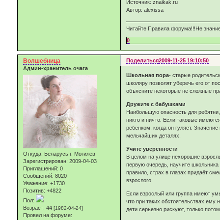
Источник: znaikak.ru
Автор: alexissa
Читайте Правила форума!!!Не знание
0
Волшебница
Поделиться
2009-11-25 19:10:50
Админ-хранитель очага
Школьная пора
- старые родительс
школяру позволят уберечь его от по
объясните некоторые не сложные пр
Дружите с бабушками
Наибольшую опасность для ребятни, 
никто и ничто. Если таковые имеютс
ребёнком, когда он гуляет. Значени
мельчайших деталях.
Учите уверенности
Откуда:
Беларусь г. Могилев
В целом на улице нехорошие взрослы
Зарегистрирован
: 2009-04-03
первую очередь, научите школьника 
Приглашений:
0
правило, страх в глазах придаёт см
Сообщений:
8020
взрослого.
Уважение:
+1730
Позитив:
+4822
Если взрослый или группа имеют умы
Пол:
что при таких обстоятельствах ему н
Возраст:
44
[1982-04-24]
дети серьезно рискуют, только потом
Провел на форуме: