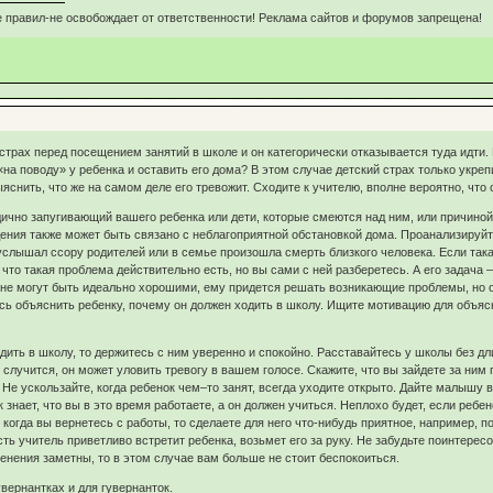
 правил-не освобождает от ответственности! Реклама сайтов и форумов запрещена!
 страх перед посещением занятий в школе и он категорически отказывается туда идти. 
«на поводу» у ребенка и оставить его дома? В этом случае детский страх только укре
яснить, что же на самом деле его тревожит. Сходите к учителю, вполне вероятно, что 
ично запугивающий вашего ребенка или дети, которые смеются над ним, или причиной
ения также может быть связано с неблагоприятной обстановкой дома. Проанализируйт
услышал ссору родителей или в семье произошла смерть близкого человека. Если так
что такая проблема действительно есть, но вы сами с ней разберетесь. А его задача
и не могут быть идеально хорошими, ему придется решать возникающие проблемы, но 
есь объяснить ребенку, почему он должен ходить в школу. Ищите мотивацию для объя
ить в школу, то держитесь с ним уверенно и спокойно. Расставайтесь у школы без дли
е случится, он может уловить тревогу в вашем голосе. Скажите, что вы зайдете за ним 
. Не ускользайте, когда ребенок чем–то занят, всегда уходите открыто. Дайте малышу
 знает, что вы в это время работаете, а он должен учиться. Неплохо будет, если реб
огда вы вернетесь с работы, то сделаете для него что-нибудь приятное, например, п
сть учитель приветливо встретит ребенка, возьмет его за руку. Не забудьте поинтерес
енения заметны, то в этом случае вам больше не стоит беспокоиться.
увернантках и для гувернанток.