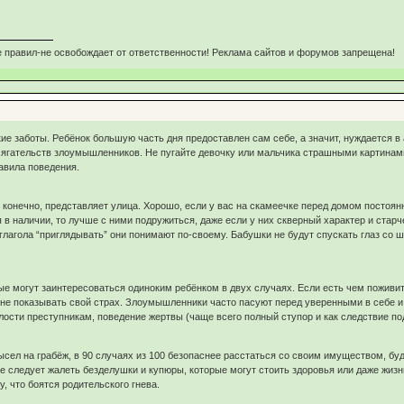
 правил-не освобождает от ответственности! Реклама сайтов и форумов запрещена!
кие заботы. Ребёнок большую часть дня предоставлен сам себе, а значит, нуждается в
сягательств злоумышленников. Не пугайте девочку или мальчика страшными картинами
авила поведения.
конечно, представляет улица. Хорошо, если у вас на скамеечке перед домом постоянно
я в наличии, то лучше с ними подружиться, даже если у них скверный характер и ста
е глагола “приглядывать” они понимают по-своему. Бабушки не будут спускать глаз со
е могут заинтересоваться одиноким ребёнком в двух случаях. Если есть чем поживит
не показывать свой страх. Злоумышленники часто пасуют перед уверенными в себе и 
елости преступникам, поведение жертвы (чаще всего полный ступор и как следствие по
сел на грабёж, в 90 случаях из 100 безопаснее расстаться со своим имуществом, будь
е следует жалеть безделушки и купюры, которые могут стоить здоровья или даже жизни.
у, что боятся родительского гнева.