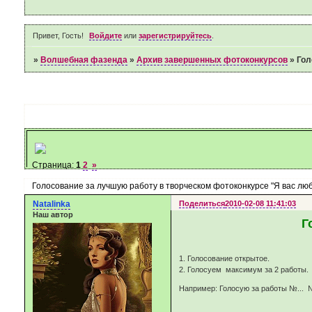
Привет, Гость!
Войдите
или
зарегистрируйтесь
.
»
Волшебная фазенда
»
Архив завершенных фотоконкурсов
»
Гол
Страница:
1
2
»
Голосование за лучшую работу в творческом фотоконкурсе "Я вас люб
Natalinka
Поделиться
2010-02-08 11:41:03
Наш автор
Г
1. Голосование открытое.
2. Голосуем максимум за 2 рабо
Например: Голосую за работы №... 