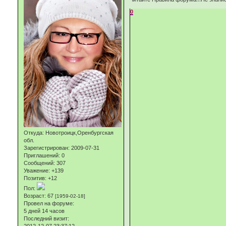
0
Откуда:
Новотроицк,Оренбургская
обл.
Зарегистрирован
: 2009-07-31
Приглашений:
0
Сообщений:
307
Уважение:
+139
Позитив:
+12
Пол:
Возраст:
67
[1959-02-18]
Провел на форуме:
5 дней 14 часов
Последний визит:
2012-12-07 23:37:12