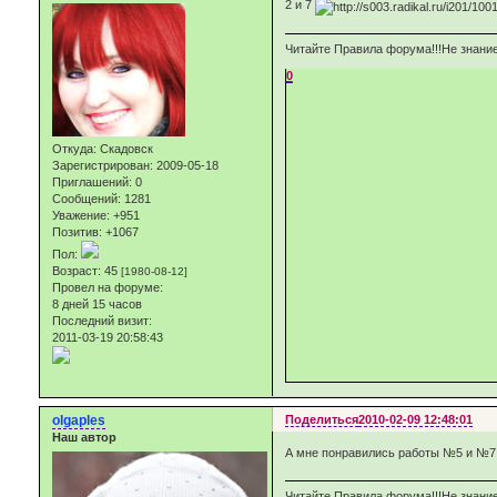
2 и 7
Читайте Правила форума!!!Не знание
0
Откуда:
Скадовск
Зарегистрирован
: 2009-05-18
Приглашений:
0
Сообщений:
1281
Уважение:
+951
Позитив:
+1067
Пол:
Возраст:
45
[1980-08-12]
Провел на форуме:
8 дней 15 часов
Последний визит:
2011-03-19 20:58:43
olgaples
Поделиться
2010-02-09 12:48:01
Наш автор
А мне понравились работы №5 и №7, 
Читайте Правила форума!!!Не знание