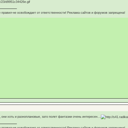
 правил-не освобождает от ответственности! Реклама сайтов и форумов запрещена!
они хоть и разноплановые, зато полет фантазии очень интересен....
 правил-не освобождает от ответственности! Реклама сайтов и форумов запрещена!