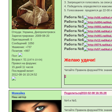
3. Запрещается голосовать за св
4. Победитель определяется макс
5. Голосование продлится до 22-0
Работа №1
Работа №2
Работа №3
Работа №4
Откуда:
Украина, Днепропетровск
Работа №5
Зарегистрирован
: 2009-08-20
Работа №6
Приглашений:
0
Сообщений:
1050
Работа №7
Уважение:
+737
Работа №8
Позитив:
+997
Пол:
Желаю удачи!
Возраст:
51
[1974-10-04]
Провел на форуме:
15 дней 11 часов
Читайте Правила форума!!!Не знание
Последний визит:
2012-08-16 10:24:52
0
Мамайка
Поделиться
2010-02-08 16:35:28
Наш автор
№4 и №5.
Читайте Правила форума!!!Не знание