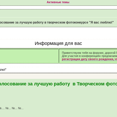
Активные темы
осование за лучшую работу в творческом фотоконкурсе "Я вас люблю!"
Информация для вас
Приветствуем тебя на форуме, дорогой Г
Для участия в конференциях предлагае
регистрации дату своего рождения, 
лю!"
олосование за лучшую работу в Творческом фот
ты.
№.... №... №... №...