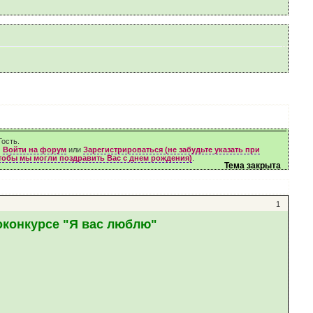
ость.
м
Войти на форум
или
Зарегистрироваться (не забудьте указать при
чтобы мы могли поздравить Вас с днем рождения)
.
Тема закрыта
1
оконкурсе "Я вас люблю"