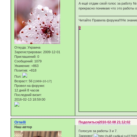
А ещё отдам свой голос за работу № 
прекрасно понимаю что это работы о
Читайте Правила форума!!!Не знание
0
Откуда:
Украина
Зарегистрирован
: 2009-12-01
Приглашений:
0
Сообщений:
1079
Уважение:
+863
Позитив:
+818
Пол:
Возраст:
56
[1969-10-17]
Провел на форуме:
12 дней 8 часов
Последний визит:
2016-02-13 18:59:00
Ornelli
Поделиться
2010-02-08 21:12:02
Наш автор
Голосую за работы 3 и 7.
Здорово!