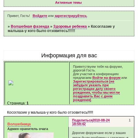
Активные темы
Привет, Гость!
Войдите
или
зарегистрируйтесь
.
»
Волшебная фазенда
»
Здоровье ребенка
»
Косоглазие у
малыша-у кого было отзовитесь!!!!!!
Информация для вас
Приветствуем тебя на форуме,
дорогой Гость.
Для участия в конференциях
предлагаем
Войти на форум
или
Зарегистрироваться (не
забудьте указать при
регистрации дату своего
рождения, чтобы мы могли
поздравить Вас с днем
рождения)
.
Страница:
1
Косоглазие у малыша-у кого было отзовитесь!!!!!!
Поделиться
2010-08-24
1
Волшебница
18:59:42
Админ-хранитель очага
Дорогие форумчане если у ваших
деток были проблемы с глазками -в