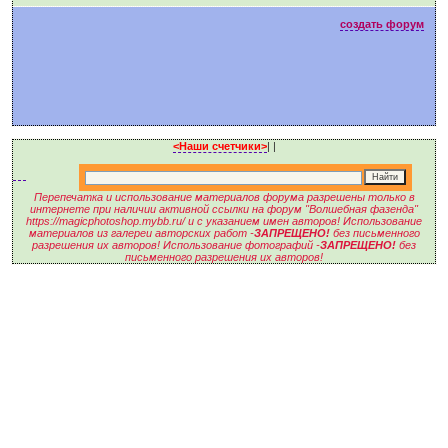
создать форум
<Наши счетчики>
|
|
Перепечатка и использование материалов форума разрешены только в
интернете при наличии активной ссылки на форум "Волшебная фазенда"
https://magicphotoshop.mybb.ru/ и с указанием имен авторов! Использование
материалов из галереи авторских работ -
ЗАПРЕЩЕНО!
без письменного
разрешения их авторов! Использование фотографий -
ЗАПРЕЩЕНО!
без
письменного разрешения их авторов!