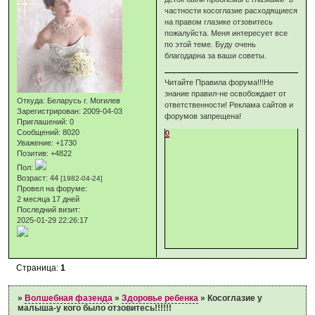
частности косоглазие расходящиеся
на правом глазике отзовитесь
пожалуйста. Меня интересует все
по этой теме. Буду очень
благодарна за ваши советы.
Читайте Правила форума!!!Не
знание правил-не освобождает от
Откуда:
Беларусь г. Могилев
ответственности! Реклама сайтов и
Зарегистрирован
: 2009-04-03
форумов запрещена!
Приглашений:
0
Сообщений:
8020
0
Уважение:
+1730
Позитив:
+4822
Пол:
Возраст:
44
[1982-04-24]
Провел на форуме:
2 месяца 17 дней
Последний визит:
2025-01-29 22:26:17
Страница:
1
»
Волшебная фазенда
»
Здоровье ребенка
»
Косоглазие у
малыша-у кого было отзовитесь!!!!!!