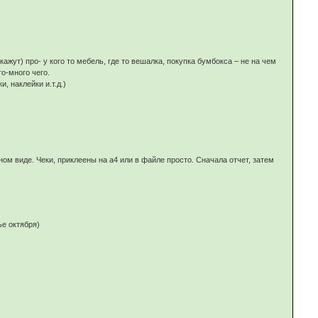
жут) про- у кого то мебель, где то вешалка, покупка бумбокса – не на чем
о-много чего.
 наклейки и.т.д.)
ом виде. Чеки, приклеены на а4 или в файле просто. Сначала отчет, затем
ье октября)