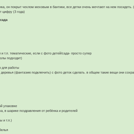
а, он покрыт чехлом меховым в бантики, все детки очень мечтают на нем посидеть. ( 
 цифру (3 года)
сада
 и т.п. тематические, если с фото детей/сада- просто супер
колы подходит)
о для работы
 деревья (фантазию подключить) с фото деток сделать. в общем такие вещи они сохран
ой упаковке
ка, в шарике поздравления от ребёнка и родителей
 и т.п.)
белья