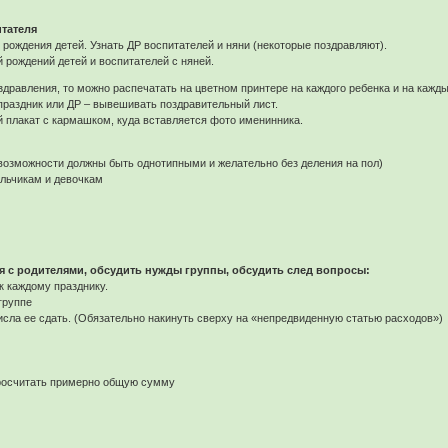
тателя
 рождения детей. Узнать ДР воспитателей и няни (некоторые поздравляют).
й рождений детей и воспитателей с няней.
дравления, то можно распечатать на цветном принтере на каждого ребенка и на каждый
праздник или ДР – вывешивать поздравительный лист.
 плакат с кармашком, куда вставляется фото именинника.
 возможности должны быть однотипными и желательно без деления на пол)
альчикам и девочкам
 с родителями, обсудить нужды группы, обсудить след вопросы:
 к каждому празднику.
группе
исла ее сдать. (Обязательно накинуть сверху на «непредвиденную статью расходов»)
просчитать примерно общую сумму