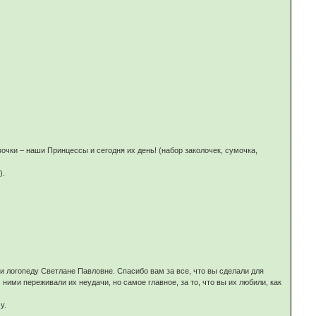
вочки – наши Принцессы и сегодня их день! (набор заколочек, сумочка,
).
 логопеду Светлане Павловне. Спасибо вам за все, что вы сделали для
 ними переживали их неудачи, но самое главное, за то, что вы их любили, как
у.