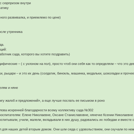
 с сюрпризом внутри
матику
ного развивалка, и приемлемо по цене)
осле утренника
да.
ций:
ботник сада, которого вы хотите поздравить)
фические – ( с уклоном на пол), просто чтоб они себя как то определяли – что это де
и, рыцари – и это их день (солдатик, бинокль, машинка, медальки, шоколадки и прочее
елям и няне
игу жалоб и предложений», а еще лучше послать ее письмом в роно
слова искренней благодарности всему коллективу сада №302
спитателям: Елене Николаевне, Оксане Станиславовне, нянечке Ксении Николаевне и
 воспитывали, учили, жалели, вкладывали в них душу, радовались их победам и вместе с
л для наших детей вторым домом. Они шли сюда с удовольствием, они скучали по нем