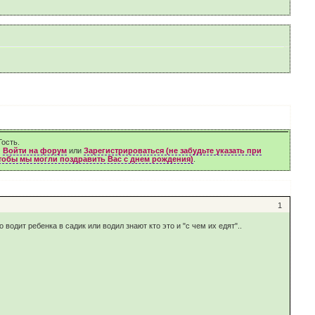
ость.
м
Войти на форум
или
Зарегистрироваться (не забудьте указать при
чтобы мы могли поздравить Вас с днем рождения)
.
1
водит ребенка в садик или водил знают кто это и "с чем их едят"..