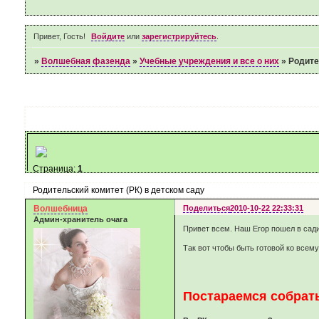
Привет, Гость!
Войдите
или
зарегистрируйтесь
.
»
Волшебная фазенда
»
Учебные учреждения и все о них
»
Родите
Страница:
1
Родительский комитет (РК) в детском саду
Волшебница
Поделиться
2010-10-22 22:33:31
Админ-хранитель очага
Привет всем. Наш Егор пошел в садик
Так вот чтобы быть готовой ко всем
Постараемся собрать