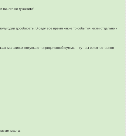
и ничего не докажите”
полугодии дособирать. В саду все время какие то события, если отдельно к
 базах-магазинах покупка от определенной суммы – тут вы ее естественно
сьмым марта.