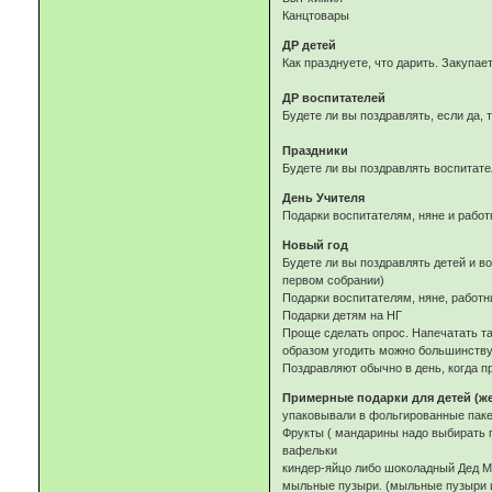
Канцтовары
ДР детей
Как празднуете, что дарить. Закупае
ДР воспитателей
Будете ли вы поздравлять, если да,
Праздники
Будете ли вы поздравлять воспитате
День Учителя
Подарки воспитателям, няне и работ
Новый год
Будете ли вы поздравлять детей и в
первом собрании)
Подарки воспитателям, няне, работн
Подарки детям на НГ
Проще сделать опрос. Напечатать та
образом угодить можно большинству
Поздравляют обычно в день, когда п
Примерные подарки для детей (ж
упаковывали в фольгированные пакет
Фрукты ( мандарины надо выбирать по
вафельки
киндер-яйцо либо шоколадный Дед М
мыльные пузыри. (мыльные пузыри 