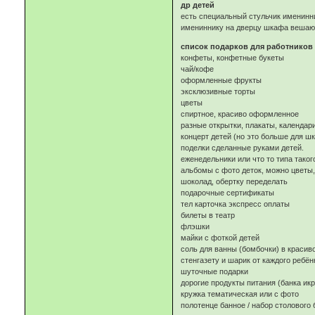
др детей
есть специальный стульчик именинник
имениннику на дверцу шкафа вешают
список подарков для работников 
конфеты, конфетные букеты
чай/кофе
оформленные фрукты
эксклюзивные торты
цветы
спиртное, красиво оформленное
разные открытки, плакаты, календари
концерт детей (но это больше для ш
поделки сделанные руками детей.
еженедельники или что то типа таког
альбомы с фото деток, можно цветы,
шоколад, обертку переделать
подарочные сертификаты
тел карточка экспресс оплаты
билеты в театр
флэшки
майки с фоткой детей
соль для ванны (бомбочки) в красив
стенгазету и шарик от каждого ребён
шуточные подарки
дорогие продукты питания (банка икры
кружка тематическая или с фото
полотенце банное / набор столового 