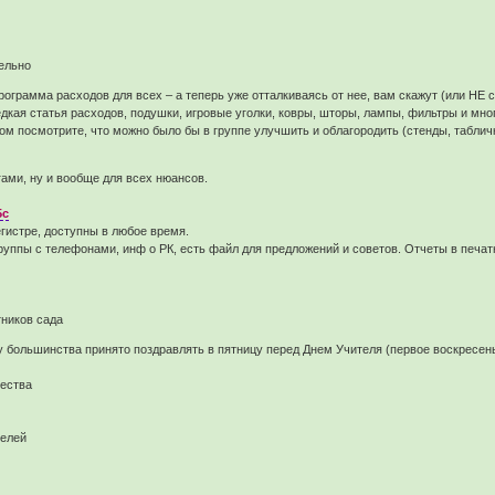
ельно
грамма расходов для всех – а теперь уже отталкиваясь от нее, вам скажут (или НЕ ска
дкая статья расходов, подушки, игровые уголки, ковры, шторы, лампы, фильтры и мног
 посмотрите, что можно было бы в группе улучшить и облагородить (стенды, таблички,
гами, ну и вообще для всех нюансов.
5c
егистре, доступны в любое время.
руппы с телефонами, инф о РК, есть файл для предложений и советов. Отчеты в печатн
тников сада
 у большинства принято поздравлять в пятницу перед Днем Учителя (первое воскресен
ества
телей