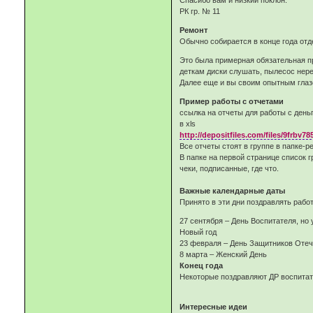
Спасибо вам и низкий поклон.
РК гр. № 11
Ремонт
Обычно собирается в конце года отд
Это была примерная обязательная про
деткам диски слушать, пылесос нере
Далее еще и вы своим опытным глазом
Пример работы с отчетами
ссылка на отчеты для работы с день
в xls
http://depositfiles.com/files/9frbv78
Все отчеты стоят в группе в папке-р
В папке на первой странице список г
чеки, подписанные, где что.
Важные календарные даты
Принято в эти дни поздравлять рабо
27 сентября – День Воспитателя, но
Новый год
23 февраля – День Защитников Отеч
8 марта – Женский День
Конец года
Некоторые поздравляют ДР воспита
Интересные идеи