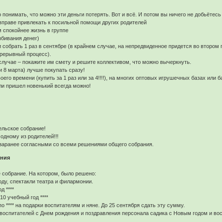
 понимать, что можно эти деньги потерять. Вот и всё. И потом вы ничего не добьётесь 
и вправе привлекать к посильной помощи других родителей
м спокойнее жизнь в группе
ыбивания денег)
 собрать 1 раз в сентябре (в крайнем случае, на непредвиденное придется во втором 
прерывный процесс).
лучае – покажите им смету и решите коллективом, что можно вычеркнуть.
 и 8 марта) лучше покупать сразу!
его времени (купить за 1 раз или за 4!!!!), на многих оптовых игрушечных базах или
сли пришел новенький всегда можно!
ельское собрание!
одному из родителей!!!
заранее согласными со всеми решениями общего собрания.
ания
е собрание. На котором, было решено:
оду, спектакли театра и филармонии.
д ****
10 учебный год ****
о **** на подарки воспитателям и няне. До 25 сентября сдать эту сумму.
 воспитателей с Днем рождения и поздравления персонала садика с Новым годом и во