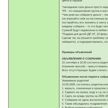
цветы в горшках
*закладывая свои деньги просто надо
*РК - это инициативная группа и он
*Чем реже вы собираете деньги – те
(не впрягайте себя на постоянные в
постарайтесь все заложить в смету и
каждому собирать – то это будет не
Суммой будут недовольны в любом с
*Подарки для детей (ДР, НГ, 23 февр
Сделав так, вы решаете проблему сво
набираете), а подкорректировать, е
Примеры объявлений
ОБЪЯВЛЕНИЯ О СОБРАНИИ:
22 сентября в 18.00 состоится родит
Огромная просьба – присутствовать 
Всех отсутствующих будем считать 
Объявление после первого собр
Уважаемые родители!
15.09.2009, состоялось родительско
1. вернуть, отмененные в прошлом г
2. Сдавать на охрану, воду и т.д. на го
3. Сдать на нужды группы на 2009-20
4. Собираем на «день воспитателя» п
5. Также обсуждались поздравления
6. Выбран родительский комитет: