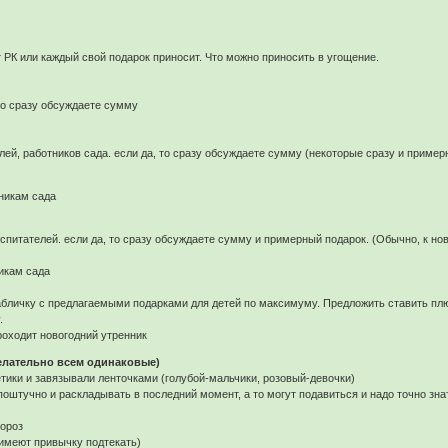
т РК или каждый свой подарок приносит. Что можно приносить в угощение.
 то сразу обсуждаете сумму
лей, работников сада. если да, то сразу обсуждаете сумму (некоторые сразу и пример
никам сада
оспитателей. если да, то сразу обсуждаете сумму и примерный подарок. (Обычно, к но
икам сада
бличку с предлагаемыми подарками для детей по максимуму. Предложить ставить плюс
.
роходит новогодний утренник
елательно всем одинаковые)
ики и завязывали ленточками (голубой-мальчики, розовый-девочки)
штучно и раскладывать в последний момент, а то могут подавиться и надо точно знать
ороз
имеют привычку подтекать)