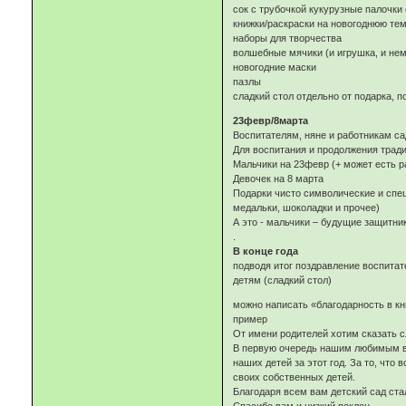
сок с трубочкой кукурузные палочки
книжки/раскраски на новогоднюю те
наборы для творчества
волшебные мячики (и игрушка, и нем
новогодние маски
пазлы
сладкий стол отдельно от подарка, п
23февр/8марта
Воспитателям, няне и работникам са
Для воспитания и продолжения тради
Мальчики на 23февр (+ может есть ра
Девочек на 8 марта
Подарки чисто символические и специ
медальки, шоколадки и прочее)
А это - мальчики – будущие защитник
.
В конце года
подводя итог поздравление воспитат
детям (сладкий стол)
можно написать «благодарность в кн
пример
От имени родителей хотим сказать 
В первую очередь нашим любимым во
наших детей за этот год. За то, что
своих собственных детей.
Благодаря всем вам детский сад ста