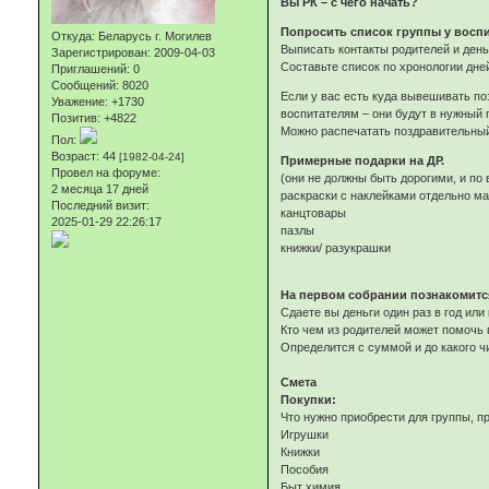
Вы РК – с чего начать?
Попросить список группы у воспи
Откуда:
Беларусь г. Могилев
Выписать контакты родителей и день
Зарегистрирован
: 2009-04-03
Составьте список по хронологии дне
Приглашений:
0
Сообщений:
8020
Если у вас есть куда вывешивать поз
Уважение:
+1730
воспитателям – они будут в нужный 
Позитив:
+4822
Можно распечатать поздравительный
Пол:
Возраст:
44
[1982-04-24]
Примерные подарки на ДР.
Провел на форуме:
(они не должны быть дорогими, и по
2 месяца 17 дней
раскраски с наклейками отдельно м
Последний визит:
канцтовары
2025-01-29 22:26:17
пазлы
книжки/ разукрашки
На первом собрании познакомится
Сдаете вы деньги один раз в год или
Кто чем из родителей может помочь 
Определится с суммой и до какого ч
Смета
Покупки:
Что нужно приобрести для группы, 
Игрушки
Книжки
Пособия
Быт химия