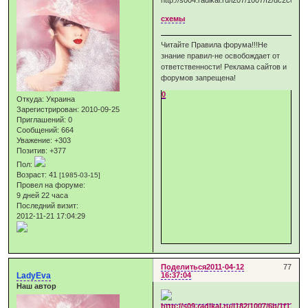
схемы
Читайте Правила форума!!!Не
знание правил-не освобождает от
ответственности! Реклама сайтов и
форумов запрещена!
0
Откуда:
Украина
Зарегистрирован
: 2010-09-25
Приглашений:
0
Сообщений:
664
Уважение:
+303
Позитив:
+377
Пол:
Возраст:
41
[1985-03-15]
Провел на форуме:
9 дней 22 часа
Последний визит:
2012-11-21 17:04:29
Поделиться
2011-04-12
77
LadyEva
16:37:04
Наш автор