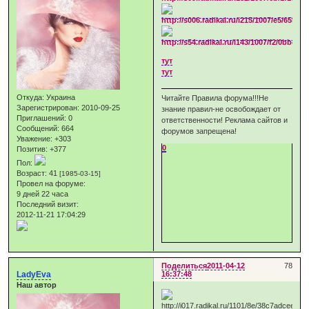
тут
тут
Откуда:
Украина
Читайте Правила форума!!!Не
Зарегистрирован
: 2010-09-25
знание правил-не освобождает от
Приглашений:
0
ответственности! Реклама сайтов и
Сообщений:
664
форумов запрещена!
Уважение:
+303
0
Позитив:
+377
Пол:
Возраст:
41
[1985-03-15]
Провел на форуме:
9 дней 22 часа
Последний визит:
2012-11-21 17:04:29
Поделиться
2011-04-12
78
LadyEva
16:37:48
Наш автор