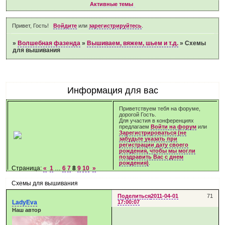
Активные темы
Привет, Гость!
Войдите
или
зарегистрируйтесь
.
»
Волшебная фазенда
»
Вышиваем, вяжем, шьем и т.д.
»
Схемы
для вышивания
Информация для вас
Приветствуем тебя на форуме,
дорогой Гость.
Для участия в конференциях
предлагаем
Войти на форум
или
Зарегистрироваться (не
забудьте указать при
регистрации дату своего
рождения, чтобы мы могли
поздравить Вас с днем
рождения)
.
Страница:
«
1
…
6
7
8
9
10
»
Схемы для вышивания
Поделиться
2011-04-01
71
LadyEva
17:00:07
Наш автор