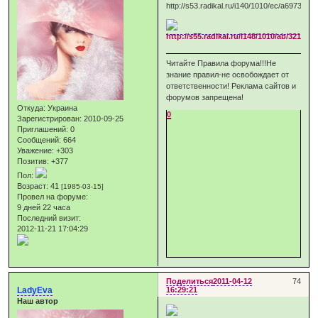
Читайте Правила форума!!!Не
знание правил-не освобождает от
ответственности! Реклама сайтов и
форумов запрещена!
Откуда:
Украина
0
Зарегистрирован
: 2010-09-25
Приглашений:
0
Сообщений:
664
Уважение:
+303
Позитив:
+377
Пол:
Возраст:
41
[1985-03-15]
Провел на форуме:
9 дней 22 часа
Последний визит:
2012-11-21 17:04:29
Поделиться
2011-04-12
74
LadyEva
16:29:21
Наш автор