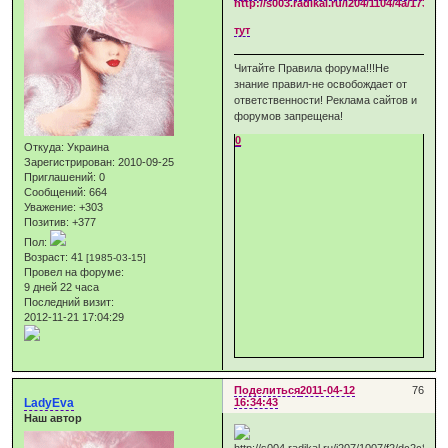
тут
Читайте Правила форума!!!Не
знание правил-не освобождает от
ответственности! Реклама сайтов и
форумов запрещена!
0
Откуда:
Украина
Зарегистрирован
: 2010-09-25
Приглашений:
0
Сообщений:
664
Уважение:
+303
Позитив:
+377
Пол:
Возраст:
41
[1985-03-15]
Провел на форуме:
9 дней 22 часа
Последний визит:
2012-11-21 17:04:29
Поделиться
2011-04-12
76
LadyEva
16:34:43
Наш автор