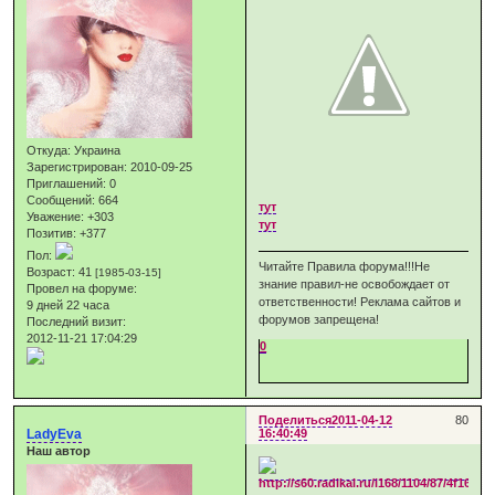
Откуда:
Украина
Зарегистрирован
: 2010-09-25
Приглашений:
0
Сообщений:
664
тут
Уважение:
+303
тут
Позитив:
+377
Пол:
Читайте Правила форума!!!Не
Возраст:
41
[1985-03-15]
знание правил-не освобождает от
Провел на форуме:
ответственности! Реклама сайтов и
9 дней 22 часа
форумов запрещена!
Последний визит:
2012-11-21 17:04:29
0
Поделиться
2011-04-12
80
LadyEva
16:40:49
Наш автор