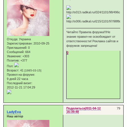
Читайте Правила форума!!!Не
знание правил-не освобождает от
Откуда:
Украина
ответственности! Реклама сайтов и
Зарегистрирован
: 2010-09-25
форумов запрещена!
Приглашений:
0
Сообщений:
664
0
Уважение:
+303
Позитив:
+377
Пол:
Возраст:
41
[1985-03-15]
Провел на форуме:
9 дней 22 часа
Последний визит:
2012-11-21 17:04:29
Поделиться
2011-04-12
79
LadyEva
16:39:48
Наш автор