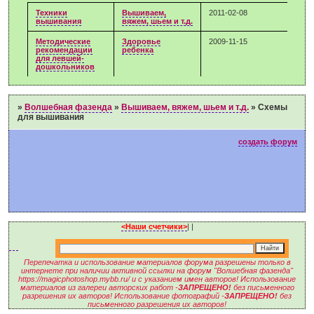
Техники
Вышиваем,
2011-02-08
вышивания
вяжем, шьем и т.д.
Методические
Здоровье
2009-11-15
рекомендации
ребенка
для левшей-
дошкольников
»
Волшебная фазенда
»
Вышиваем, вяжем, шьем и т.д.
»
Схемы
для вышивания
создать форум
<Наши счетчики>
|
|
Перепечатка и использование материалов форума разрешены только в
интернете при наличии активной ссылки на форум "Волшебная фазенда"
https://magicphotoshop.mybb.ru/ и с указанием имен авторов! Использование
материалов из галереи авторских работ -
ЗАПРЕЩЕНО!
без письменного
разрешения их авторов! Использование фотографий -
ЗАПРЕЩЕНО!
без
письменного разрешения их авторов!