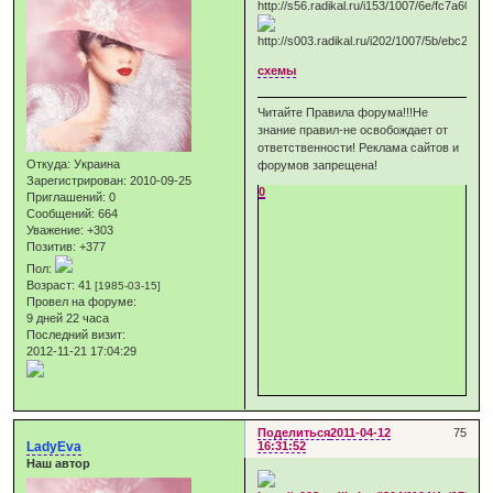
схемы
Читайте Правила форума!!!Не
знание правил-не освобождает от
ответственности! Реклама сайтов и
Откуда:
Украина
форумов запрещена!
Зарегистрирован
: 2010-09-25
0
Приглашений:
0
Сообщений:
664
Уважение:
+303
Позитив:
+377
Пол:
Возраст:
41
[1985-03-15]
Провел на форуме:
9 дней 22 часа
Последний визит:
2012-11-21 17:04:29
Поделиться
2011-04-12
75
LadyEva
16:31:52
Наш автор