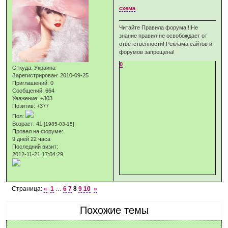
схема
Читайте Правила форума!!!Не
знание правил-не освобождает от
ответственности! Реклама сайтов и
форумов запрещена!
0
Откуда:
Украина
Зарегистрирован
: 2010-09-25
Приглашений:
0
Сообщений:
664
Уважение:
+303
Позитив:
+377
Пол:
Возраст:
41
[1985-03-15]
Провел на форуме:
9 дней 22 часа
Последний визит:
2012-11-21 17:04:29
Страница:
«
1
…
6
7
8
9
10
»
Похожие темы