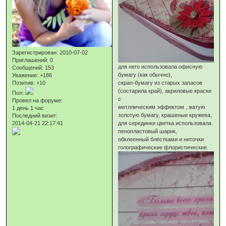
Зарегистрирован
: 2010-07-02
Приглашений:
0
для него использовала офисную
Сообщений:
153
бумагу (как обычно),
Уважение:
+186
Позитив:
+10
скрап-бумагу из старых запасов
(состарила край), акриловые краски
Пол:
с
Провел на форуме:
метллическим эффектом , жатую
1 день 1 час
золотую бумагу, крашеные кружева,
Последний визит:
2014-04-21 22:17:41
для серединки цветка использовала
пенопластовый шарик,
обклеенный блёстками и ниточки
голографические флористические.