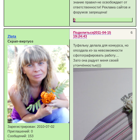
знание правил-не освобождает от
ответственности! Реклама сайтов и
форумов запрещена!
0
Поделиться
2011-04-15
6
Zlata
19:24:43
Скрап-виртуоз
Туфельку делала для конкурса, но
опоздала из-за невозможности
сфотографировать работу....
Зато она радует меня своей
утончённостью)))
Зарегистрирован
: 2010-07-02
Приглашений:
0
Сообщений:
153