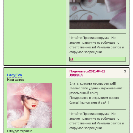
Читайте Правила форума!!!Не
знание правил-не освобождает от
ответственности! Реклама сайтов и
форумов запрещена!
+1
Поделиться
2011-04-11
3
LadyEva
19:04:18
Наш автор
Злата, красота неописуемая!!!
Желаю тебе удачи и вдохновения!!!!
[взломанный сайт]
Поздровляю с открытием нового
блога!!![взломанный сайт]
Читайте Правила форума!!!Не
знание правил-не освобождает от
ответственности! Реклама сайтов и
форумов запрещена!
Откуда:
Украина