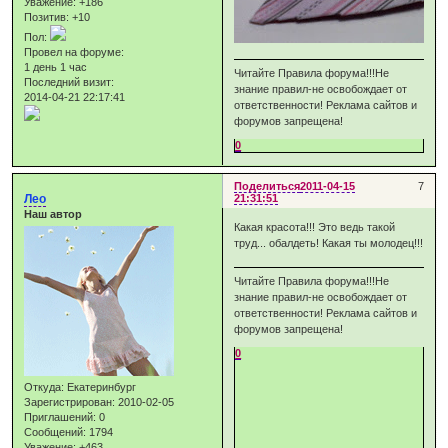
Уважение:
+186
Позитив:
+10
Пол:
Провел на форуме:
1 день 1 час
Читайте Правила форума!!!Не
Последний визит:
знание правил-не освобождает от
2014-04-21 22:17:41
ответственности! Реклама сайтов и
форумов запрещена!
0
Поделиться
2011-04-15
7
Лео
21:31:51
Наш автор
Какая красота!!! Это ведь такой
труд... обалдеть! Какая ты молодец!!!
Читайте Правила форума!!!Не
знание правил-не освобождает от
ответственности! Реклама сайтов и
форумов запрещена!
0
Откуда:
Екатеринбург
Зарегистрирован
: 2010-02-05
Приглашений:
0
Сообщений:
1794
Уважение:
+463