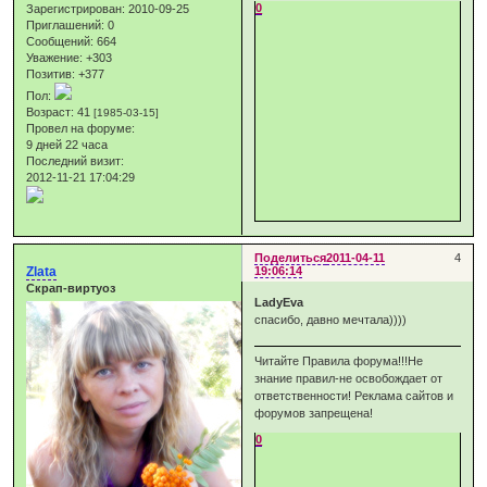
0
Зарегистрирован
: 2010-09-25
Приглашений:
0
Сообщений:
664
Уважение:
+303
Позитив:
+377
Пол:
Возраст:
41
[1985-03-15]
Провел на форуме:
9 дней 22 часа
Последний визит:
2012-11-21 17:04:29
Поделиться
2011-04-11
4
Zlata
19:06:14
Скрап-виртуоз
LadyEva
спасибо, давно мечтала))))
Читайте Правила форума!!!Не
знание правил-не освобождает от
ответственности! Реклама сайтов и
форумов запрещена!
0