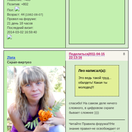
Позитив:
+802
Пол:
Возраст:
44
[1982-08-07]
Провел на форуме:
21 день 18 часов
Последний визит:
2014-03-02 16:59:40
Поделиться
2011-04-15
8
Zlata
22:13:16
Скрап-виртуоз
Лео написал(а):
Это ведь такой труд...
обалдеть! Какая ты
молодец!!!
спасибо! На самом деле ничего
сложного, в цифровом скрапе
бывает сложнее ))))
Читайте Правила форума!!!Не
знание правил-не освобождает от