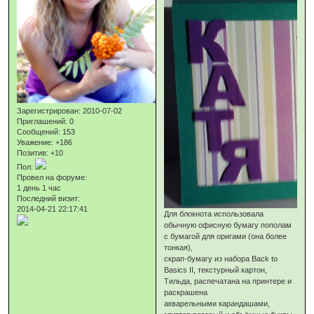
Зарегистрирован
: 2010-07-02
Приглашений:
0
Сообщений:
153
Уважение:
+186
Позитив:
+10
Пол:
Провел на форуме:
1 день 1 час
Последний визит:
2014-04-21 22:17:41
Для блокнота использовала
обычную офисную бумагу пополам
с бумагой для оригами (она более
тонкая),
скрап-бумагу из набора Back to
Basics II, текстурный картон,
Тильда, распечатана на принтере и
раскрашена
акварельными карандашами,