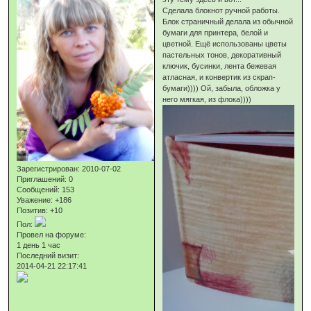
Сделала блокнот ручной работы.
Блок страничный делала из обычной
бумаги для принтера, белой и
цветной. Ещё использованы цветы
пастельных тонов, декоративный
ключик, бусинки, лента бежевая
атласная, и конвертик из скрап-
бумаги)))) Ой, забыла, обложка у
него мягкая, из флока))))
Зарегистрирован
: 2010-07-02
Приглашений:
0
Сообщений:
153
Уважение:
+186
Позитив:
+10
Пол:
Провел на форуме:
1 день 1 час
Последний визит:
2014-04-21 22:17:41