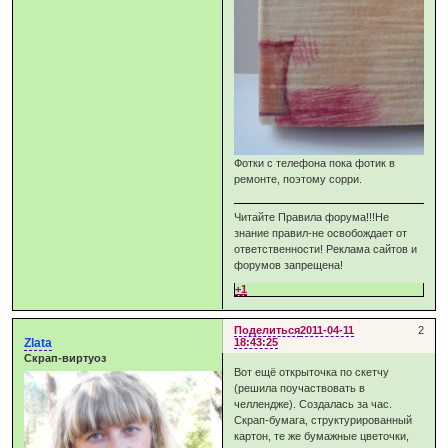
Фотки с телефона пока фотик в
ремонте, поэтому сорри.
Читайте Правила форума!!!Не
знание правил-не освобождает от
ответственности! Реклама сайтов и
форумов запрещена!
+1
Поделиться
2011-04-11
2
Zlata
18:43:25
Скрап-виртуоз
Вот ещё открыточка по скетчу
(решила поучаствовать в
челлендже). Создалась за час.
Скрап-бумага, структурированный
картон, те же бумажные цветочки,