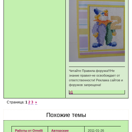
Читайте Правила форума!!!Не
знание правил-не освобождает от
ответственности! Реклама сайтов и
форумов запрещена!
+1
Страница:
1
2
3
»
Похожие темы
Работы от Ornelli
Авторские
2011-01-26