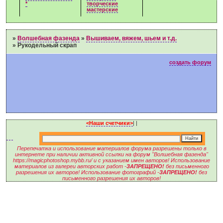
*
творческие
мастерские
»
Волшебная фазенда
»
Вышиваем, вяжем, шьем и т.д.
»
Рукодельный скрап
создать форум
<Наши счетчики>
|
|
Перепечатка и использование материалов форума разрешены только в
интернете при наличии активной ссылки на форум "Волшебная фазенда"
https://magicphotoshop.mybb.ru/ и с указанием имен авторов! Использование
материалов из галереи авторских работ -
ЗАПРЕЩЕНО!
без письменного
разрешения их авторов! Использование фотографий -
ЗАПРЕЩЕНО!
без
письменного разрешения их авторов!