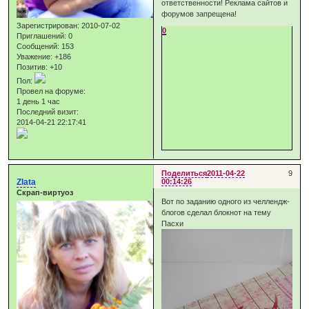
ответственности! Реклама сайтов и
форумов запрещена!
Зарегистрирован
: 2010-07-02
0
Приглашений:
0
Сообщений:
153
Уважение:
+186
Позитив:
+10
Пол:
Провел на форуме:
1 день 1 час
Последний визит:
2014-04-21 22:17:41
Поделиться
2011-04-22
9
Zlata
00:14:26
Скрап-виртуоз
Вот по заданию одного из челлендж-
блогов сделал блокнот на тему
Пасхи