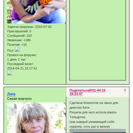
Зарегистрирован
: 2010-07-02
Приглашений:
0
Сообщений:
153
Уважение:
+186
Позитив:
+10
Пол:
Провел на форуме:
1 день 1 час
Последний визит:
2014-04-21 22:17:41
Поделиться
2011-04-15
5
Zlata
19:23:47
Скрап-виртуоз
Сделала блокнотик на заказ для
девочки Кати.
Решила для него использовать
Тильдочку
(как каждый уважающий себя
скрапер, хоть раз в жизни)