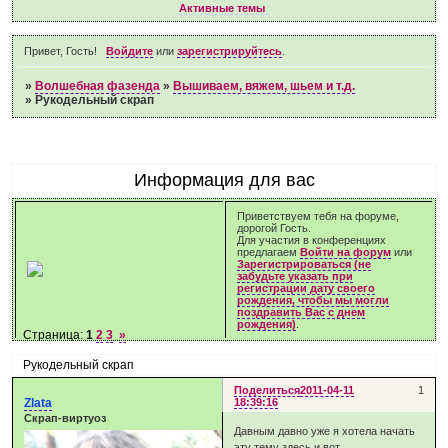
Активные темы
Привет, Гость!
Войдите
или
зарегистрируйтесь
.
»
Волшебная фазенда
»
Вышиваем, вяжем, шьем и т.д.
»
Рукодельный скрап
Информация для вас
Приветствуем тебя на форуме,
дорогой Гость.
Для участия в конференциях
предлагаем
Войти на форум
или
Зарегистрироваться (не
забудьте указать при
регистрации дату своего
рождения, чтобы мы могли
поздравить Вас с днем
рождения)
.
Страница:
1
2
3
»
Рукодельный скрап
Поделиться
2011-04-11
1
Zlata
18:39:16
Скрап-виртуоз
Давным давно уже я хотела начать
эту тему здесь и вот...